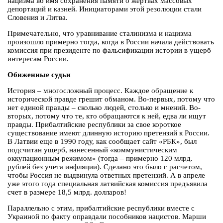
нацизма во имя сохранения памяти о жертвах массовых
депортаций и казней. Инициаторами этой резолюции стали
Словения и Литва.
Примечательно, что уравнивание сталинизма и нацизма
произошло примерно тогда, когда в России начала действовать
комиссия при президенте по фальсификации истории в ущерб
интересам России.
Обиженные судьи
История – многосложный процесс. Каждое обращение к
исторической правде грешит обманом. Во-первых, потому что
нет единой правды – сколько людей, столько и мнений. Во-
вторых, потому что те, кто обращаются к ней, едва ли ищут
правды. Прибалтийские республики за свое короткое
существование имеют длинную историю претензий к России.
В Латвии еще в 1990 году, как сообщает сайт «РБК», был
подсчитан ущерб, нанесенный «коммунистическим
оккупационным режимом» (тогда – примерно 120 млрд.
рублей без учета инфляции). Сделано это было с расчетом,
чтобы Россия не выдвинула ответных претензий. А в апреле
уже этого года специальная латвийская комиссия предъявила
счет в размере 18,5 млрд. долларов!
Параллельно с этим, прибалтийские республики вместе с
Украиной по факту оправдали пособников нацистов. Марши