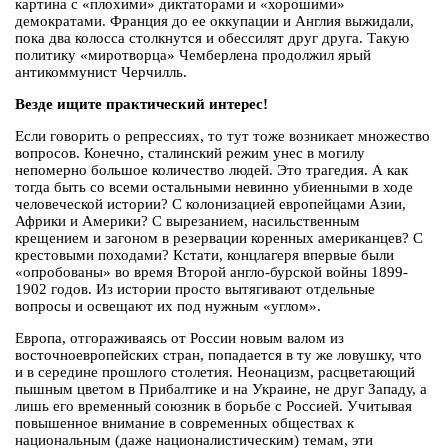
картина с «плохими» диктаторами и «хорошими»
демократами. Франция до ее оккупации и Англия выжидали,
пока два колосса столкнутся и обессилят друг друга. Такую
политику «миротворца» Чемберлена продолжил ярый
антикоммунист Черчилль.
Везде ищите практический интерес!
Если говорить о репрессиях, то тут тоже возникает множество
вопросов. Конечно, сталинский режим унес в могилу
непомерно большое количество людей. Это трагедия. А как
тогда быть со всеми остальными невинно убиенными в ходе
человеческой истории? С колонизацией европейцами Азии,
Африки и Америки? С вырезанием, насильственным
крещением и загоном в резервации коренных американцев? С
крестовыми походами? Кстати, концлагеря впервые были
«опробованы» во время Второй англо-бурской войны 1899-
1902 годов. Из истории просто вытягивают отдельные
вопросы и освещают их под нужным «углом».
Европа, отгораживаясь от России новым валом из
восточноевропейских стран, попадается в ту же ловушку, что
и в середине прошлого столетия. Неонацизм, расцветающий
пышным цветом в Прибалтике и на Украине, не друг Западу, а
лишь его временный союзник в борьбе с Россией. Учитывая
повышенное внимание в современных обществах к
национальным (даже националистическим) темам, эти