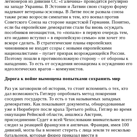
легионеров из дивизии СС «Галичина» проводятся регулярно
на западе Украины. В Эстонии и Латвии свою старую форму
надевают ветераны-эсэсовцы. В Литве после развала союза
также резко возросли симпатии к тем, кто воевал против
Советского Союза на стороне нацистской Германии. Понятно,
если бы европейские демократии стали бы вновь осуждать
пособников неонацистов, то «попало» в первую очередь тем,
кто недавно вступил « в европейскую семью» или хочет это
вскоре сделать. В стратегические планы европейских
чиновников не входят ссоры с новыми европейскими
националистами – пугает призрак возрождающейся России.
Поэтому пошли в противоположную сторону – от обороны к
нападению. То есть от осуждения неонацизма к осуждению его
идеологических врагов – коммунистов.
Дорога к войне вымощена попытками сохранить мир
Раз уж заговорили об истории, то стоит вспомнить о тех, кто
дал возможность Гитлеру опробовать метод покорения
соседних государств. То есть о так называемых западных
демократиях. Как показывают документы, обнародованные
уже в Нюрнберге после краха Третьего рейха, Гитлер во время
оккупации Рейнской области, аншлюса Австрии,
присоединении Судет и всей Чехословакии внимательнее всего
следил за реакцией французов и англичан. Франция, имея 100
дивизий, могла бы в момент стереть с лица земли те несколько
батальонов, которые фюрер приказал ввести в