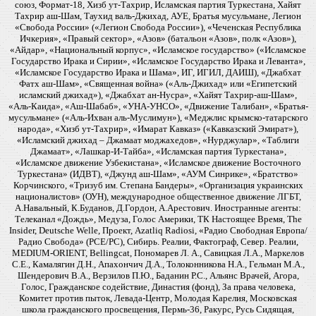
союз, Формат-18, Хизб ут-Тахрир, Исламская партия Туркестана, Хайят
Тахрир аш-Шам, Таухид валь-Джихад, АУЕ, Братья мусульмане, Легион
«Свобода России» («Легион Свобода России»), «Чеченская Республика
Ичкерия», «Правый сектор», «Азов» (батальон «Азов», полк «Азов»),
«Айдар», «Национальный корпус», «Исламское государство» («Исламское
Государство Ирака и Сирии», «Исламское Государство Ирака и Леванта»,
«Исламское Государство Ирака и Шама», ИГ, ИГИЛ, ДАИШ), «Джабхат
Фатх аш-Шам», «Священная война» («Аль-Джихад» или «Египетский
исламский джихад»), «Джабхат ан-Нусра», «Хайят Тахрир-аш-Шам»,
«Аль-Каида», «Аш-Шабаб», «УНА-УНСО», «Движение Талибан», «Братья-
мусульмане» («Аль-Ихван аль-Муслимун»), «Меджлис крымско-татарского
народа», «Хизб ут-Тахрир», «Имарат Кавказ» («Кавказский Эмират»),
«Исламский джихад – Джамаат моджахедов», «Нурджулар», «Таблиги
Джамаат», «Лашкар-И-Тайба», «Исламская партия Туркестана»,
«Исламское движение Узбекистана», «Исламское движение Восточного
Туркестана» (ИДВТ), «Джунд аш-Шам», «АУМ Синрике», «Братство»
Корчинского, «Тризуб им. Степана Бандеры», «Организация украинских
националистов» (ОУН), международное общественное движение ЛГБТ,
А.Навальный, К.Буданов, Д.Гордон, А.Арестович. Иностранные агенты:
Телеканал «Дождь», Медуза, Голос Америки, ТК Настоящее Время, The
Insider, Deutsche Welle, Проект, Azatliq Radiosi, «Радио Свободная Европа/
Радио Свобода» (PCE/PC), Сибирь. Реалии, Фактограф, Север. Реалии,
MEDIUM-ORIENT, Bellingcat, Пономарев Л. А., Савицкая Л.А., Маркелов
С.Е., Камалягин Д.Н., Апахончич Д.А., Толоконникова Н.А., Гельман М.А.,
Шендерович В.А., Верзилов П.Ю., Баданин Р.С., Альянс Врачей, Агора,
Голос, Гражданское содействие, Династия (фонд), За права человека,
Комитет против пыток, Левада-Центр, Молодая Карелия, Московская
школа гражданского просвещения, Пермь-36, Ракурс, Русь Сидящая,