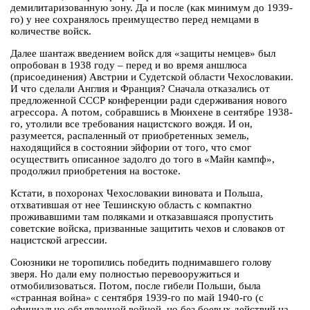
демилитаризованную зону. Да и после (как минимум до 1939-
го) у нее сохранялось преимущество перед немцами в
количестве войск.
Далее шантаж введением войск для «защиты немцев» был
опробован в 1938 году – перед и во время аншлюса
(присоединения) Австрии и Судетской области Чехословакии.
И что сделали Англия и Франция? Сначала отказались от
предложенной СССР конференции ради сдерживания нового
агрессора. А потом, собравшись в Мюнхене в сентябре 1938-
го, утолили все требования нацистского вождя. И он,
разумеется, распаленный от приобретенных земель,
находящийся в состоянии эйфории от того, что смог
осуществить описанное задолго до того в «Майн кампф»,
продолжил приобретения на востоке.
Кстати, в похоронах Чехословакии виновата и Польша,
отхватившая от нее Тешинскую область с компактно
проживавшими там поляками и отказавшаяся пропустить
советские войска, призванные защитить чехов и словаков от
нацистской агрессии.
Союзники не торопились победить поднимавшего голову
зверя. Но дали ему полностью перевооружиться и
отмобилизоваться. Потом, после гибели Польши, была
«странная война» с сентября 1939-го по май 1940-го (с
официально объявленной войной, но без боевых действий на