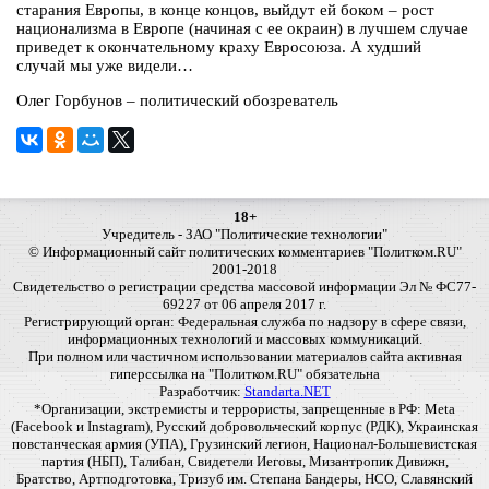
старания Европы, в конце концов, выйдут ей боком – рост
национализма в Европе (начиная с ее окраин) в лучшем случае
приведет к окончательному краху Евросоюза. А худший
случай мы уже видели…
Олег Горбунов – политический обозреватель
18+
Учредитель - ЗАО "Политические технологии"
© Информационный сайт политических комментариев "Политком.RU"
2001-2018
Свидетельство о регистрации средства массовой информации Эл № ФС77-
69227 от 06 апреля 2017 г.
Регистрирующий орган: Федеральная служба по надзору в сфере связи,
информационных технологий и массовых коммуникаций.
При полном или частичном использовании материалов сайта активная
гиперссылка на "Политком.RU" обязательна
Разработчик:
Standarta.NET
*Организации, экстремисты и террористы, запрещенные в РФ: Meta
(Facebook и Instagram), Русский добровольческий корпус (РДК), Украинская
повстанческая армия (УПА), Грузинский легион, Национал-Большевистская
партия (НБП), Талибан, Свидетели Иеговы, Мизантропик Дивижн,
Братство, Артподготовка, Тризуб им. Степана Бандеры, НСО, Славянский