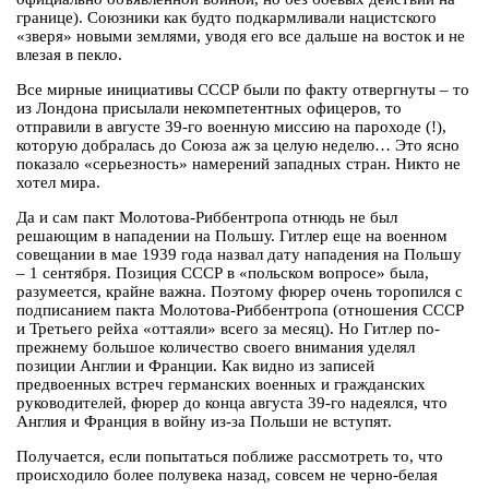
границе). Союзники как будто подкармливали нацистского
«зверя» новыми землями, уводя его все дальше на восток и не
влезая в пекло.
Все мирные инициативы СССР были по факту отвергнуты – то
из Лондона присылали некомпетентных офицеров, то
отправили в августе 39-го военную миссию на пароходе (!),
которую добралась до Союза аж за целую неделю… Это ясно
показало «серьезность» намерений западных стран. Никто не
хотел мира.
Да и сам пакт Молотова-Риббентропа отнюдь не был
решающим в нападении на Польшу. Гитлер еще на военном
совещании в мае 1939 года назвал дату нападения на Польшу
– 1 сентября. Позиция СССР в «польском вопросе» была,
разумеется, крайне важна. Поэтому фюрер очень торопился с
подписанием пакта Молотова-Риббентропа (отношения СССР
и Третьего рейха «оттаяли» всего за месяц). Но Гитлер по-
прежнему большое количество своего внимания уделял
позиции Англии и Франции. Как видно из записей
предвоенных встреч германских военных и гражданских
руководителей, фюрер до конца августа 39-го надеялся, что
Англия и Франция в войну из-за Польши не вступят.
Получается, если попытаться поближе рассмотреть то, что
происходило более полувека назад, совсем не черно-белая