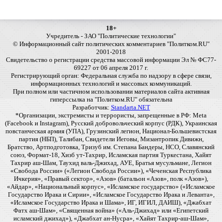
18+
Учредитель - ЗАО "Политические технологии"
© Информационный сайт политических комментариев "Политком.RU"
2001-2018
Свидетельство о регистрации средства массовой информации Эл № ФС77-
69227 от 06 апреля 2017 г.
Регистрирующий орган: Федеральная служба по надзору в сфере связи,
информационных технологий и массовых коммуникаций.
При полном или частичном использовании материалов сайта активная
гиперссылка на "Политком.RU" обязательна
Разработчик:
Standarta.NET
*Организации, экстремисты и террористы, запрещенные в РФ: Meta
(Facebook и Instagram), Русский добровольческий корпус (РДК), Украинская
повстанческая армия (УПА), Грузинский легион, Национал-Большевистская
партия (НБП), Талибан, Свидетели Иеговы, Мизантропик Дивижн,
Братство, Артподготовка, Тризуб им. Степана Бандеры, НСО, Славянский
союз, Формат-18, Хизб ут-Тахрир, Исламская партия Туркестана, Хайят
Тахрир аш-Шам, Таухид валь-Джихад, АУЕ, Братья мусульмане, Легион
«Свобода России» («Легион Свобода России»), «Чеченская Республика
Ичкерия», «Правый сектор», «Азов» (батальон «Азов», полк «Азов»),
«Айдар», «Национальный корпус», «Исламское государство» («Исламское
Государство Ирака и Сирии», «Исламское Государство Ирака и Леванта»,
«Исламское Государство Ирака и Шама», ИГ, ИГИЛ, ДАИШ), «Джабхат
Фатх аш-Шам», «Священная война» («Аль-Джихад» или «Египетский
исламский джихад»), «Джабхат ан-Нусра», «Хайят Тахрир-аш-Шам»,