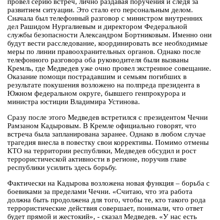
провел серию встреч, лично раздавая поручения и следя за
развитием ситуации. Это стало его персональным делом.
Сначала был телефонный разговор с министром внутренних
дел Рашидом Нургалиевым и директором Федеральной
службы безопасности Александром Бортниковым. Именно они
будут вести расследование, координировать все необходимые
меры по линии правоохранительных органов. Однако после
телефонного разговора оба руководителя были вызваны
Кремль, где Медведев уже очно провел экстренное совещание.
Оказание помощи пострадавшим и семьям погибших в
результате покушения возложено на полпреда президента в
Южном федеральном округе, бывшего генпрокурора и
министра юстиции Владимира Устинова.
Сразу после этого Медведев встретился с президентом Чечни
Рамзаном Кадыровым. В Кремле официально говорят, что
встреча была запланирована заранее. Однако в любом случае
трагедия внесла в повестку свои коррективы. Помимо отмены
КТО на территории республики, Медведев обсудил и рост
террористической активности в регионе, поручив главе
республики усилить здесь борьбу.
Фактически на Кадырова возложена новая функция – борьба с
боевиками за пределами Чечни. «Считаю, что эта работа
должна быть продолжена для того, чтобы те, кто такого рода
террористические действия совершает, понимали, что ответ
будет прямой и жестокий», - сказал Медведев. «У нас есть