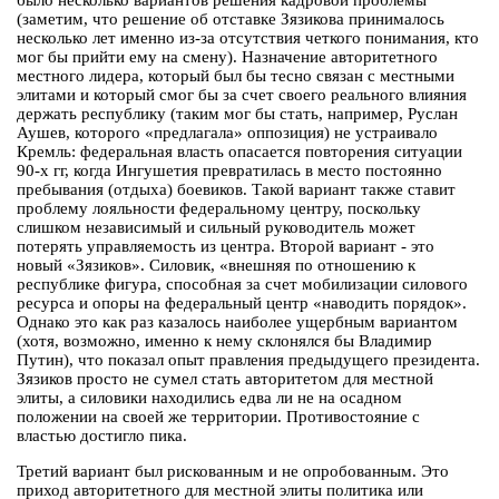
было несколько вариантов решения кадровой проблемы
(заметим, что решение об отставке Зязикова принималось
несколько лет именно из-за отсутствия четкого понимания, кто
мог бы прийти ему на смену). Назначение авторитетного
местного лидера, который был бы тесно связан с местными
элитами и который смог бы за счет своего реального влияния
держать республику (таким мог бы стать, например, Руслан
Аушев, которого «предлагала» оппозиция) не устраивало
Кремль: федеральная власть опасается повторения ситуации
90-х гг, когда Ингушетия превратилась в место постоянно
пребывания (отдыха) боевиков. Такой вариант также ставит
проблему лояльности федеральному центру, поскольку
слишком независимый и сильный руководитель может
потерять управляемость из центра. Второй вариант - это
новый «Зязиков». Силовик, «внешняя по отношению к
республике фигура, способная за счет мобилизации силового
ресурса и опоры на федеральный центр «наводить порядок».
Однако это как раз казалось наиболее ущербным вариантом
(хотя, возможно, именно к нему склонялся бы Владимир
Путин), что показал опыт правления предыдущего президента.
Зязиков просто не сумел стать авторитетом для местной
элиты, а силовики находились едва ли не на осадном
положении на своей же территории. Противостояние с
властью достигло пика.
Третий вариант был рискованным и не опробованным. Это
приход авторитетного для местной элиты политика или