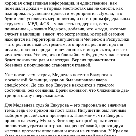
хорошая оперативная информация, и единственное, нам
помешали дожди – в горных местностях мы не смогли, как
планировали, успешно провести мероприятия. Думаю, что
будем ещё усиливать мероприятия, и со стороны федеральных
структур – МВД, ФСБ – у нас есть поддержка, есть
понимание», - заявил Кадыров, добавив, что «люди, которые
служат в милиции, знают, что экстремизм, который сегодня
находится на территории Ингушетии и Чеченской Республики,
– это религиозный экстремизм, это против религии, против
ислама, против народа – и чеченского, и ингушского, и всего
человечества. Уверен, что в ближайшем будущем у нас с этим
будет покончено раз и навсегда». Версия причастности
боевиков к покушению становится главной.
Уже после всех встреч, Медведев посетил Евкурова в
московской больнице, куда он был направлен вчера
спецбортом. До сих пор Евкуров находится в тяжелом
состоянии, без сознания. Врачи ожидают, что ближайшие два-
три дня станут переломными.
Для Медведева судьба Евкурова – это персонально значимая
тема, ведь его приход на пост главы Ингушетии был личным
выбором российского президента. Напомним, что Евкуров
пришел на смену Мурату Зязикову, который практически
полностью утратил контроль над республикой, провоцируя
жесткие протесты оппозиции и атаки на силовиков. У Кремля