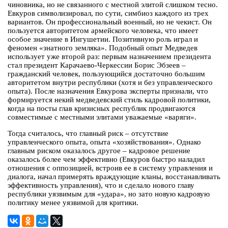
чиновника, но не связанного с местной элитой слишком тесно.
Евкуров символизировал, по сути, симбиоз каждого из трех
вариантов. Он профессиональный военный, но не чекист. Он
пользуется авторитетом армейского человека, что имеет
особое значение в Ингушетии. Позитивную роль играл и
феномен «знатного земляка». Подобный опыт Медведев
использует уже второй раз: первым назначением президента
стал президент Карачаево-Черкессии Борис Эбзеев –
гражданский человек, пользующийся достаточно большим
авторитетом внутри республики (хотя и без управленческого
опыта). После назначения Евкурова эксперты признали, что
формируется некий медведевский стиль кадровой политики,
когда на посты глав кризисных республик продвигаются
совместимые с местными элитами уважаемые «варяги».
Тогда считалось, что главный риск – отсутствие
управленческого опыта, опыта «хозяйствования». Однако
главным риском оказалось другое – кадровое решение
оказалось более чем эффективно (Евкуров быстро наладил
отношения с оппозицией, встроив ее в систему управления и
диалога, начал примерять враждующие кланы, восстанавливать
эффективность управления), что и сделало нового главу
республики уязвимым для «удара», но зато новую кадровую
политику менее уязвимой для критики.