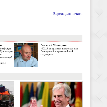
Версия для печати
н:
Алексей Макаркин:
Жозеф Аун
«США сохраняют патронаж над
с Дональдом
Венесуэлой в чрезвычайной
ме
ситуации»
объемлющий
ице с