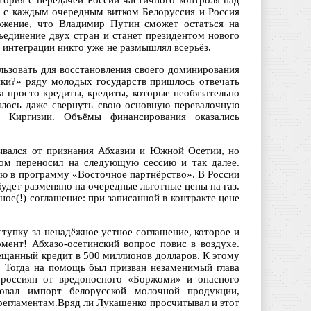
стория с передачей России частичного контроля над
, с каждым очередным витком Белоруссия и Россия
ложение, что Владимир Путин сможет остаться на
ъединение двух стран и станет президентом нового
 интеграции никто уже не размышлял всерьёз.
льзовать для восстановления своего доминирования
ики?» ряду молодых государств пришлось отвечать
а просто кредиты, кредиты, которые необязательно
лось даже свернуть свою основную перевалочную
 Киргизии. Объёмы финансирования оказались
азывался от признания Абхазии и Южной Осетии, но
том переносил на следующую сессию и так далее.
сию в программу «Восточное партнёрство». В России
удет разменяно на очередные льготные цены на газ.
ое(!) соглашение: при записанной в контракте цене
тупку за ненадёжное устное соглашение, которое и
мент! Абхазо-осетинский вопрос повис в воздухе.
ещанный кредит в 500 миллионов долларов. К этому
ь. Тогда на помощь был призван незаменимый глава
россиян от вредоносного «Боржоми» и опасного
ровал импорт белорусской молочной продукции,
регламентам.Вряд ли Лукашенко просчитывал и этот