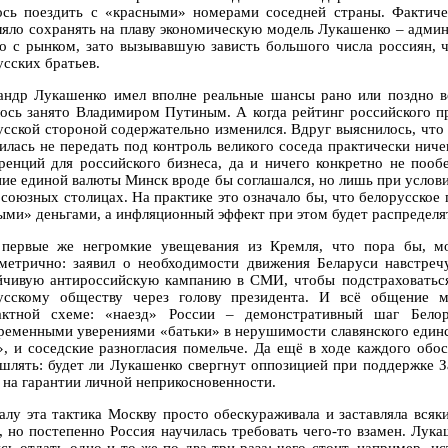
ось поездить с «красными» номерами соседней страны. Фактиче
ляло сохранять на плаву экономическую модель Лукашенко – адми
о с рынком, зато вызывавшую зависть большого числа россиян, ч
усских братьев.
андр Лукашенко имел вполне реальные шансы рано или поздно вс
лось занято Владимиром Путиным. А когда рейтинг российского п
усской стороной содержательно изменился. Вдруг выяснилось, что 
илась не передать под контроль великого соседа практически ниче
ренций для российского бизнеса, да и ничего конкретно не пооб
ние единой валюты Минск вроде бы соглашался, но лишь при услови
 союзных столицах. На практике это означало бы, что белорусское
ыми» деньгами, а инфляционный эффект при этом будет распределят
первые же негромкие увещевания из Кремля, что пора бы, мо
метрично: заявил о необходимости движения Беларуси навстреч
йчивую антироссийскую кампанию в СМИ, чтобы подстраховатьс
усскому обществу через голову президента. И всё общение 
актной схеме: «наезд» России – демонстративный шаг Бело
ременными уверениями «батьки» в нерушимости славянского единст
», и соседские разногласия помельче. Да ещё в ходе каждого об
шлять: будет ли Лукашенко свергнут оппозицией при поддержке З
 на гарантии личной неприкосновенности.
алу эта тактика Москву просто обескураживала и заставляла всяки
, но постепенно Россия научилась требовать чего-то взамен. Лукаш