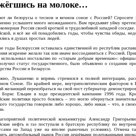
жёгшись на молоке…
ют ли белорусы о тесном и вечном союзе с Россией? Спросите 
менно услышите много неожиданного. Вам предъявят уйму претенз
окомерная Россия своей кроткой и трудолюбивой западной соседке.
йской, и всё же ей понадобились годы, чтобы чувства обиды, не
ились в душах простых людей.
ые годы Белоруссия оставалась единственной из республик распа
ения искренне желало так или иначе воссоединиться с Россией. Пр
 использовал ностальгию по «старым добрым временам»: официал
получил статус государственного, было объявлено о создании пр
рства России и Беларуси.
жно, Лукашенко и впрямь стремился к полной интеграции, рас
нном Союзе. По крайней мере, внутриполитическим фактором в Р
й желающий переизбраться на свой пост губернатор демонстрирова
 Борис Ельцин в ходе президентской кампании 1996 года. Кри
йские политики просто боялись – это могло обернуться значител
кого государства говорили либо хорошо, либо никак – что, в сво
ян.
агоприятной политической конъюнктуры Александр Григорьеви
йские нефть и газ поступали в братскую республику по внутрен
усами на Запад уже на вполне рыночных условиях). Отмена та
нить автомобильный рынок России дешёвыми подержанными иномар