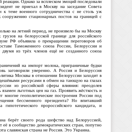
й реакции. Однако за всплеском эмоций последовали
зидент не приехал в Москву на заседание Совета
и к теме военного сотрудничества с не столь уж
к сооружению стационарных постов на границей с
лько на летний период, не произвело бы на Москву
 грузов на белорусской границе для российского
ануне РФ объявила о прекращении переговоров об
оставе Таможенного союза России, Белоруссии и
 двумя из трёх членов ещё не созданного союза
граничений на импорт молока, приграничные будки
овь заговорили уверенно. А Россия и Белоруссия
политика Москвы в отношении Белоруссии заходит в
дешёвыми ресурсами в обмен на тающую на глазах
уссии из российской сферы влияния: преодолев
взамен льготных цен на газ. Проявить жёсткость и
ит многие геополитические построения России под
щения бессменного президента? Но впитавший
а гипотетического пророссийского кандидата, и
ана берёт своего рода шефство над Белоруссией,
т её в сообщество демократических стран, попутно
та славянская страна не Россия. Это Украина.