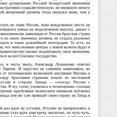
ское дотирование Россией белорусской экономики
нистративно-социалистическую, не имевшую ничего
ей жизненный уровень тогда оказался ниже, чем у
тать во главе России, пока вожделенное место не
резидента взмыл на недосягаемые высоты, диалог с
экономически зависящая от России братская страна
го из своих значимых активов, не создать реальных
ещать в плане дальнейшей интеграции. То есть, на
и, что эмиссионные центры у новой валюты будут в
 правительство сможет подпитывать свою экономику
ься на всё Союзное государство.
л, и честь знать, Александр Лукашенко ответил
у Европе. И запустил не слишком навязчивую, но
я от потенциально возможной апелляции Москвы к
между братскими странами пошло по несложной
руссии в сторону Запада – «отъезд» России с
ва. В эту схему уложилась и полноценная «газовая
острения зарубежные политологи начинали публично
апада или же сам приведёт свою страну на Запад в
й раз идти на уступки. Уступки не прекратились и
енко стал идти навстречу, неохотно, по чуть-чуть,