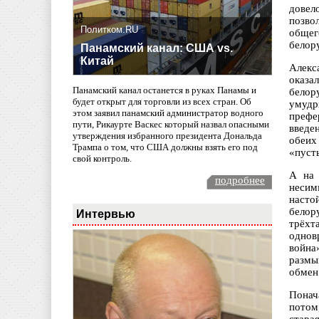
довел
позво
Политком.RU
общег
белор
Панамский канал: США vs.
Китай
Алекс
оказа
Панамский канал останется в руках Панамы и
белор
будет открыт для торговли из всех стран. Об
умудр
этом заявил панамский администратор водного
префе
пути, Рикаурте Васкес который назвал опасными
введе
утверждения избранного президента Дональда
обеих
Трампа о том, что США должны взять его под
«пуст
свой контроль.
А на 
подробнее
несим
насто
белор
Интервью
трёхт
однов
война
размы
обмен
Понач
потом