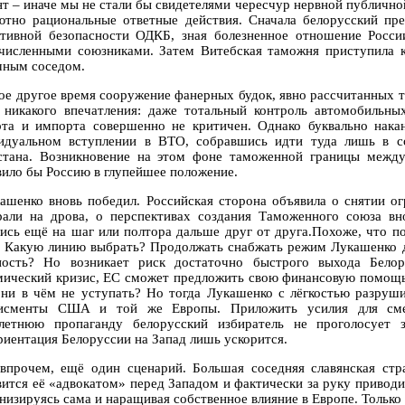
нт – иначе мы не стали бы свидетелями чересчур нервной публично
ютно рациональные ответные действия. Сначала белорусский пре
ктивной безопасности ОДКБ, зная болезненное отношение Росси
численными союзниками. Затем Витебская таможня приступила 
чным соседом.
ое другое время сооружение фанерных будок, явно рассчитанных то
 никакого впечатления: даже тотальный контроль автомобильных
рта и импорта совершенно не критичен. Однако буквально нак
идуальном вступлении в ВТО, собравшись идти туда лишь в с
стана. Возникновение на этом фоне таможенной границы между
вило бы Россию в глупейшее положение.
ашенко вновь победил. Российская сторона объявила о снятии о
рали на дрова, о перспективах создания Таможенного союза вн
лись ещё на шаг или полтора дальше друг от друга.Похоже, что 
. Какую линию выбрать? Продолжать снабжать режим Лукашенко 
ность? Но возникает риск достаточно быстрого выхода Белор
мический кризис, ЕС сможет предложить свою финансовую помощь 
 ни в чём не уступать? Но тогда Лукашенко с лёгкостью разруш
исменты США и той же Европы. Приложить усилия для сме
летнюю пропаганду белорусский избиратель не проголосует з
риентация Белоруссии на Запад лишь ускорится.
 впрочем, ещё один сценарий. Большая соседняя славянская стр
вится её «адвокатом» перед Западом и фактически за руку приводи
изируясь сама и наращивая собственное влияние в Европе. Только э