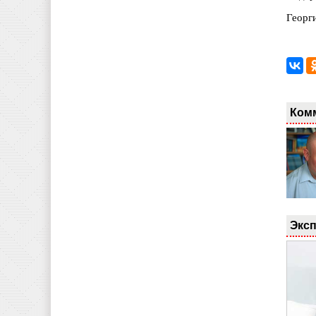
Георг
Ком
Эксп