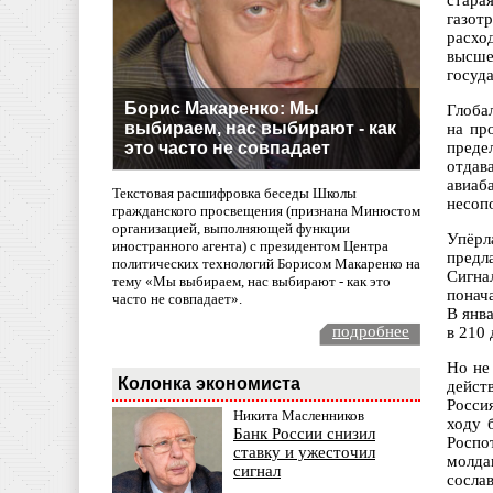
стара
газот
расхо
высше
госуд
Борис Макаренко: Мы
Глоба
выбираем, нас выбирают - как
на пр
это часто не совпадает
преде
отдав
авиаб
Текстовая расшифровка беседы Школы
несоп
гражданского просвещения (признана Минюстом
организацией, выполняющей функции
Упёрл
иностранного агента) с президентом Центра
предл
политических технологий Борисом Макаренко на
Сигна
тему «Мы выбираем, нас выбирают - как это
понач
часто не совпадает».
В янв
подробнее
в 210
Но не
Колонка экономиста
дейст
Росси
Никита Масленников
ходу 
Банк России снизил
Роспо
ставку и ужесточил
молда
сигнал
сосла