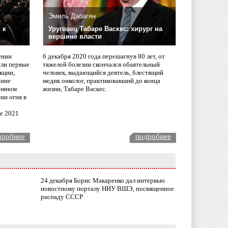
Эмиль Дабагян
 к
Уругваец Табаре Васкес: хирург на
вершине власти
ении
6 декабря 2020 года перешагнув 80 лет, от
сли первые
тяжелой болезни скончался обаятельный
кции,
человек, выдающийся деятель, блестящий
ание
медик онколог, практиковавший до конца
няном
жизни, Табаре Васкес.
ии огня в
ле 2021
дробнее
подробнее
24 декабря Борис Макаренко дал интервью
новостному порталу НИУ ВШЭ, посвященное
распаду СССР