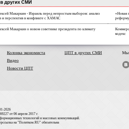
в других СМИ
лексей Макаркин - Израиль перед непростым выбором: анализ
«Новая 
в и перспектив в конфликте с ХАМАС
реформ
ексей Макаркин о новом советнике президента по климату
Коммерс
кодекс
Колонка экономиста
ЦПТ в других СМИ
Мы 
Видео
Новости ЦПТ
01-2026
9227 от 06 апреля 2017 г.
информационных технологий и массовых коммуникаций.
перссылка на "Политком.RU" обязательна