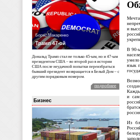
Об
Мечта
непре
и выс
росси
Борис Макаренко
укреп
Трамп 47-ой
В 90-
насел
Дональд Трамп стал не только 45-ым, но и 47-ым
умело
президентом США – во второй раз в истории
язык 
США после неудачной попытки переизбраться
госуда
бывший президент возвращается в Белый Дом – с
другим порядковым номером.
Возмо
подробнее
созда
Кажды
и сам
Бизнес
росси
братс
росси
Из бл
Росси
белор
запол