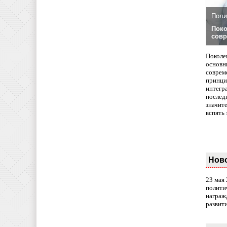
Поли
Поко
совр
Поколе
основн
совреме
принци
интегр
послед
значит
вспять 
Нов
23 мая
полити
награж
развит