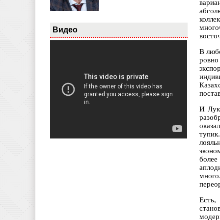
вариа
абсол
колле
много
Видео
восто
В люб
ровно
экспо
индив
Казах
поста
И Лук
разоб
оказа
тупик
лояль
эконо
более
аплод
много
перео
Есть,
стано
модерн