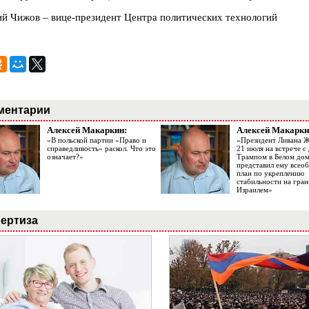
ий Чижов – вице-президент Центра политических технологий
ментарии
Алексей Макаркин:
Алексей Макарки
«В польской партии «Право и
«Президент Ливана 
справедливость» раскол. Что это
21 июля на встрече 
означает?»
Трампом в Белом до
представил ему все
план по укреплению
стабильности на гран
Израилем»
ертиза