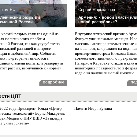
тком.RU
Сергей Маркедонов
ленческий разрыв в
Армения: к новой власти или
еменной России
новой республике?
нческий разрыв является одной из
Внутриполитический кризис в Арм
ых политических проблем
бушует уже несколько месяцев. И е
нной России, так как усугубляется
массовые антиправительственные а
пиальной разницей в вопросе
начавшиеся, как реакция на подпис
ации в глобальный мир. События
премьер-министром Николом Паши
них полутора лет являются в
совместного заявления о прекращен
ельной степени попыткой развернуть
Нагорном Карабахе, стихли в канун
этот разрыв, вернувшись к «норме».
новогодних празднеств, то в февра
года они получили новый импульс.
подробнее
по
ости ЦПТ
 2022 года Президент Фонда «Центр
Памяти Игоря Бунина
ческих технологий» Борис Макаренко
ден Медалью НИУ ВШЭ «За вклад в
ие университета»