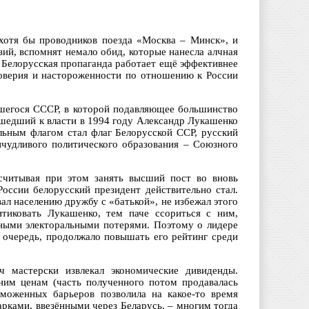
хотя бы проводников поезда «Москва – Минск», и
ий, вспомнят немало обид, которые нанесла алчная
 Белорусская пропаганда работает ещё эффективнее
доверия и настороженности по отношению к России
вшегося СССР, в которой подавляющее большинство
ишедший к власти в 1994 году Александр Лукашенко
ьным флагом стал флаг Белорусской ССР, русский
ичудливого политического образования – Союзного
считывая при этом занять высший пост во вновь
оссии белорусский президент действительно стал.
л населению дружбу с «батькой», не избежал этого
тиковать Лукашенко, тем паче ссориться с ним,
ьными электоральными потерями. Поэтому о лидере
ю очередь, продолжало повышать его рейтинг среди
ч мастерски извлекал экономические дивиденды.
ним ценам (часть полученного потом продавалась
моженных барьеров позволила на какое-то время
ками, ввезёнными через Беларусь, – многим тогда