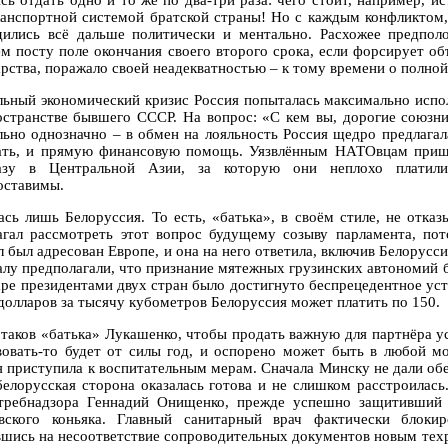
ясь отдать одно и то же по два-три раза: чего стоит, например, и
ранспортной системой братской страны! Но с каждым конфликтом
дились всё дальше политически и ментально. Расхожее предпо
м посту поле окончания своего второго срока, если форсирует об
арства, поражало своей неадекватностью – к тому времени о полной
льный экономический кризис Россия попыталась максимально испо
остранстве бывшего СССР. На вопрос: «С кем вы, дорогие союзн
льно однозначно – в обмен на лояльность Россия щедро предлагал
ать, и прямую финансовую помощь. Уязвлённым НАТОвцам приш
азу в Центральной Азии, за которую они неплохо платили
оставимы.
ась лишь Белоруссия. То есть, «батька», в своём стиле, не отк
агал рассмотреть этот вопрос будущему созыву парламента, по
л был адресован Европе, и она на него ответила, включив Белорус
алу предполагали, что признание мятежных грузинских автономий б
аре президентами двух стран было достигнуто беспрецедентное устн
 долларов за тысячу кубометров Белоруссия может платить по 150.
 таков «батька» Лукашенко, чтобы продать важную для партнёра ус
вовать-то будет от силы год, и оспорено может быть в любой мо
я приступила к воспитательным мерам. Сначала Минску не дали об
белорусская сторона оказалась готова и не слишком расстроилас
требнадзора Геннадий Онищенко, прежде успешно защитивший 
вского коньяка. Главный санитарный врач фактически блоки
вшись на несоответствие сопроводительных документов новым тех