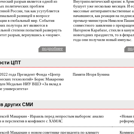
нческий разрыв является одной из
Внутриполитический кризис в Арм
ых политических проблем
бушует уже несколько месяцев. И е
нной России, так как усугубляется
массовые антиправительственные а
пиальной разницей в вопросе
начавшиеся, как реакция на подпис
ации в глобальный мир. События
премьер-министром Николом Паши
них полутора лет являются в
совместного заявления о прекращен
ельной степени попыткой развернуть
Нагорном Карабахе, стихли в канун
этот разрыв, вернувшись к «норме».
новогодних празднеств, то в февра
года они получили новый импульс.
подробнее
по
ости ЦПТ
 2022 года Президент Фонда «Центр
Памяти Игоря Бунина
ческих технологий» Борис Макаренко
ден Медалью НИУ ВШЭ «За вклад в
ие университета»
в других СМИ
лексей Макаркин - Израиль перед непростым выбором: анализ
«Новая 
в и перспектив в конфликте с ХАМАС
реформ
ексей Макаркин о новом советнике президента по климату
Коммерс