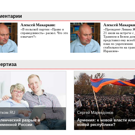
ментарии
Алексей Макаркин:
Алексей Макарки
«В польской партии «Право и
«Президент Ливана 
справедливость» раскол. Что это
21 июля на встрече 
означает?»
Трампом в Белом до
представил ему все
план по укреплению
стабильности на гран
Израилем»
ертиза
тком.RU
Сергей Маркедонов
ленческий разрыв в
Армения: к новой власти или
еменной России
новой республике?