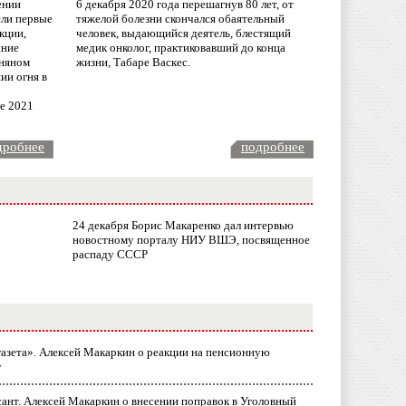
ении
6 декабря 2020 года перешагнув 80 лет, от
сли первые
тяжелой болезни скончался обаятельный
кции,
человек, выдающийся деятель, блестящий
ание
медик онколог, практиковавший до конца
няном
жизни, Табаре Васкес.
ии огня в
ле 2021
дробнее
подробнее
24 декабря Борис Макаренко дал интервью
новостному порталу НИУ ВШЭ, посвященное
распаду СССР
газета». Алексей Макаркин о реакции на пенсионную
у
ант. Алексей Макаркин о внесении поправок в Уголовный