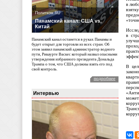
в люб
взятк
Политком.RU
предо
«точн
Панамский канал: США vs.
Китай
Иссле
в стр
Панамский канал останется в руках Панамы и
улучш
будет открыт для торговли из всех стран. Об
прохо
этом заявил панамский администратор водного
практ
пути, Рикаурте Васкес который назвал опасными
эффек
утверждения избранного президента Дональда
Трампа о том, что США должны взять его под
В цел
свой контроль.
закон
кварт
подробнее
прави
персп
Интервью
«Анти
может
корру
Транс
корру