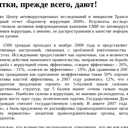
ятки, прежде всего, дают!
ях Центр антикоррупционных исследований и инициатив Трансп
дный отчет «Барометр коррупции 2009». Результаты исследо
ствовала активная информационная кампания СМИ по антикорруп
ников коррупции, а именно, ее распространения в качестве неформ
ом уровне.
 1500 граждан проходил в ноябре 2008 года и представляет
твенных настроений, связанных с проблемой взяточничества
тутах. Исследование предоставляет как оценочные, так и количест
енили действия нынешнего правительства, направленные на борьбу
орьба с коррупцией очень эффективна, «скорее эффективна» - 20%,
тивна» - 31%, «совсем не эффективна» - 19%. Для сравнения в 200
ны гражданами как однозначно неэффективные также 50% опрошен
ативы властей эффективны, в 2007 году равнялась 12%, что
ндентам предложили оценить по 5-баллной шкале склонно
арственных структур, где 5 баллов значит «очень сильно под
ржены». Наиболее склоны к коррупции, по мнению респондентов, ч
ором месте идет суды, политические партии, Государственная Ду
раждан считают государственную службу. В анкете 2007 года
а», а была предложена ее расшифровка (правоохранительные орга
му первенства» захватили правоохранительные органы, ко
ндентов.
ательно, что количество респондентов, ответивших, что им или чле