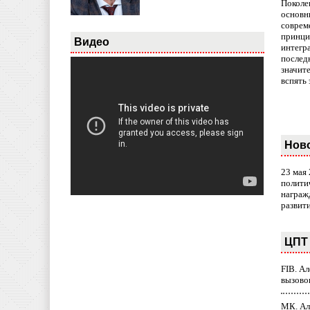
Поколе
основн
совреме
принци
Видео
интегр
послед
значит
вспять 
Нов
23 мая
полити
награж
развит
ЦПТ 
FIB. А
вызово
МК. Ал