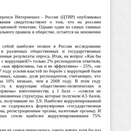
еренси Интернешнл - Россия (ЦТИР) опубликовал
вания свидетельствуют о том, что на россиян
ционной тематике. Однако один из самых главных
ального правила в обществе, остается на неизменно
 собой наиболее полное в России исследование
 в различных общественных и государственных
венные результаты опроса. Итак, на вопрос «Как бы
 с коррупцией?» только 2% респондентов ответили,
 «как эффективна, так и не эффективна» - 25%, «не
7 году усилия властей по борьбе с коррупцией были
ных, однако, доля респондентов, считающих, что
 на 10% меньше, чем в 2008 году. В этом году
сть к коррупции общественно-политических и
вержены» взяточничеству, а 1 балл – «совсем не
иновничьи структуры, которые получили 4,5 балов,
ма, получившие по 3,9. Наиболее коррумпированной
 не содержалось формулировки «государственная
ны, регистрационные органы, налоговые органы). И
торых сочли наиболее коррумпированными 75%
нам их семьи приходилось давать взятку хотя бы раз