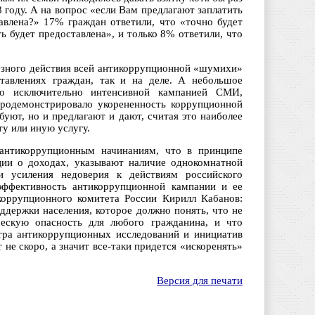
 году. А на вопрос «если Вам предлагают заплатить
тавлена?» 17% граждан ответили, что «точно будет
ь будет предоставлена», и только 8% ответили, что
езного действия всей антикоррупционной «шумихи»
ставлениях граждан, так и на деле. А небольшое
но исключительно интенсивной кампанией СМИ,
продемонстрировало укорененность коррупционной
буют, но и предлагают и дают, считая это наиболее
у или иную услугу.
 антикоррупционным начинаниям, что в принципе
ции о доходах, указывают наличие однокомнатной
 усиления недоверия к действиям российского
 эффективность антикоррупционной кампании и ее
коррупционного комитета России Кирилл Кабанов:
держки населения, которое должно понять, что не
ескую опасность для любого гражданина, и что
тра антикоррупционных исследований и инициатив
не скоро, а значит все-таки придется «искоренять»
Версия для печати