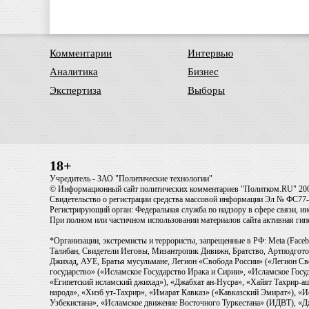
Комментарии
Интервью
Аналитика
Бизнес
Экспертиза
Выборы
18+
Учредитель - ЗАО "Политические технологии"
© Информационный сайт политических комментариев "Политком.RU" 20
Свидетельство о регистрации средства массовой информации Эл № ФС77-6
Регистрирующий орган: Федеральная служба по надзору в сфере связи, 
При полном или частичном использовании материалов сайта активная ги
*Организации, экстремисты и террористы, запрещенные в РФ: Meta (Faceb
Талибан, Свидетели Иеговы, Мизантропик Дивижн, Братство, Артподготов
Джихад, АУЕ, Братья мусульмане, Легион «Свобода России» («Легион Св
государство» («Исламское Государство Ирака и Сирии», «Исламское Го
«Египетский исламский джихад»), «Джабхат ан-Нусра», «Хайят Тахрир
народа», «Хизб ут-Тахрир», «Имарат Кавказ» («Кавказский Эмират»), «
Узбекистана», «Исламское движение Восточного Туркестана» (ИДВТ), «