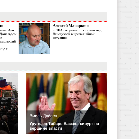
н:
Алексей Макаркин:
Жозеф Аун
«США сохраняют патронаж над
с Дональдом
Венесуэлой в чрезвычайной
ме
ситуации»
объемлющий
ице с
Эмиль Дабагян
 к
Уругваец Табаре Васкес: хирург на
вершине власти