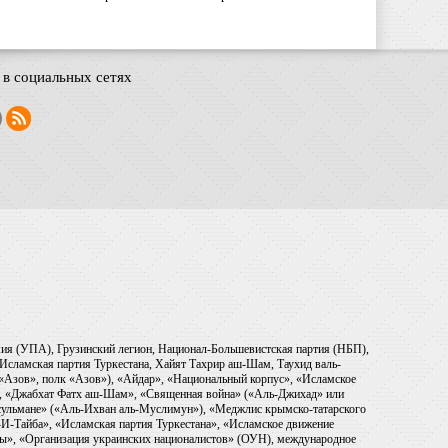
в социальных сетях
рмия (УПА), Грузинский легион, Национал-Большевистская партия (НБП),
Исламская партия Туркестана, Хайят Тахрир аш-Шам, Таухид валь-
 «Азов», полк «Азов»), «Айдар», «Национальный корпус», «Исламское
), «Джабхат Фатх аш-Шам», «Священная война» («Аль-Джихад» или
ульмане» («Аль-Ихван аль-Муслимун»), «Меджлис крымско-татарского
И-Тайба», «Исламская партия Туркестана», «Исламское движение
ры», «Организация украинских националистов» (ОУН), международное