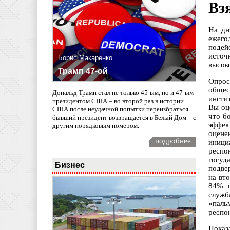
Вз
На дн
ежего
подей
источ
Борис Макаренко
высок
Трамп 47-ой
Опрос
общес
Дональд Трамп стал не только 45-ым, но и 47-ым
инсти
президентом США – во второй раз в истории
Вы оц
США после неудачной попытки переизбраться
что б
бывший президент возвращается в Белый Дом – с
эффек
другим порядковым номером.
оцене
подробнее
иници
респо
госуд
Бизнес
подве
на вт
84% г
служб
«паль
респо
Показ