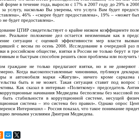
ой форме в течение года, выросло с 17% в 2007 году до 29% в 2008
у за услугу, насколько Вы уверены, что услуга Вам будет предос
ставлена», 46% - «скорее будет предоставлена», 19% – «может быт
о не будет предоставлена».
дование ЦТИР свидетельствует о крайне низком коэффициенте пол
ане. Реальное положение дел остается неизменным как в пред
ение ситуации с оценкой эффективности мер власти вызва
дившей с весны по осень 2008. Исследование в очередной раз 
ики в российском обществе, взятки в России не только берут и тре
тивным и быстрым способом решить свои проблемы или получить т
ом граждане не только предлагают взятки, но и не доверяют
омерно. Когда высокопоставленные чиновники, публикуя деклара
иры и автомобиля марки «Жигули», ничего кроме сарказма и
тельства быть и не может. Такая ситуация ставит под вопрос
ективы. Как сказал в интервью «Политкому» председатель Анти
коррупционные начинания Медведева бесполезны без массовой под
 быть стабильности в коррупционной системе, несущей физич
пционная система – это система без правил». Однако опрос Цен
перенси Интернешнл – Россия показал, что такое понимание придет 
пцию личными усилиями Дмитрия Медведева.