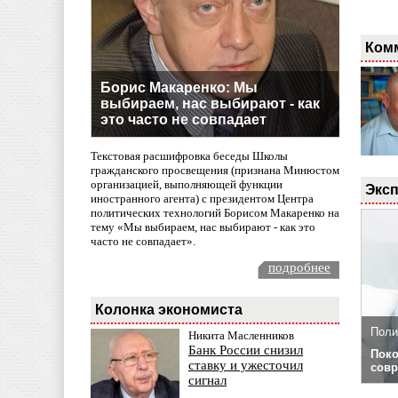
Ком
Борис Макаренко: Мы
выбираем, нас выбирают - как
это часто не совпадает
Текстовая расшифровка беседы Школы
гражданского просвещения (признана Минюстом
организацией, выполняющей функции
Эксп
иностранного агента) с президентом Центра
политических технологий Борисом Макаренко на
тему «Мы выбираем, нас выбирают - как это
часто не совпадает».
подробнее
Колонка экономиста
Поли
Никита Масленников
Банк России снизил
Поко
ставку и ужесточил
совр
сигнал