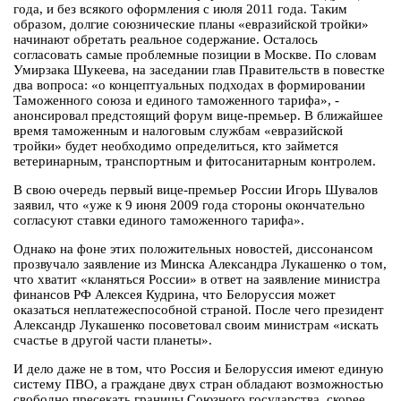
года, и без всякого оформления с июля 2011 года. Таким
образом, долгие союзнические планы «евразийской тройки»
начинают обретать реальное содержание. Осталось
согласовать самые проблемные позиции в Москве. По словам
Умирзака Шукеева, на заседании глав Правительств в повестке
два вопроса: «о концептуальных подходах в формировании
Таможенного союза и единого таможенного тарифа», -
анонсировал предстоящий форум вице-премьер. В ближайшее
время таможенным и налоговым службам «евразийской
тройки» будет необходимо определиться, кто займется
ветеринарным, транспортным и фитосанитарным контролем.
В свою очередь первый вице-премьер России Игорь Шувалов
заявил, что «уже к 9 июня 2009 года стороны окончательно
согласуют ставки единого таможенного тарифа».
Однако на фоне этих положительных новостей, диссонансом
прозвучало заявление из Минска Александра Лукашенко о том,
что хватит «кланяться России» в ответ на заявление министра
финансов РФ Алексея Кудрина, что Белоруссия может
оказаться неплатежеспособной страной. После чего президент
Александр Лукашенко посоветовал своим министрам «искать
счастье в другой части планеты».
И дело даже не в том, что Россия и Белоруссия имеют единую
систему ПВО, а граждане двух стран обладают возможностью
свободно пресекать границы Союзного государства, скорее