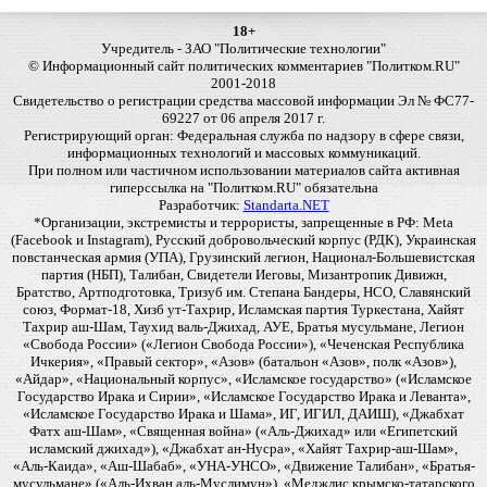
18+
Учредитель - ЗАО "Политические технологии"
© Информационный сайт политических комментариев "Политком.RU"
2001-2018
Свидетельство о регистрации средства массовой информации Эл № ФС77-
69227 от 06 апреля 2017 г.
Регистрирующий орган: Федеральная служба по надзору в сфере связи,
информационных технологий и массовых коммуникаций.
При полном или частичном использовании материалов сайта активная
гиперссылка на "Политком.RU" обязательна
Разработчик:
Standarta.NET
*Организации, экстремисты и террористы, запрещенные в РФ: Meta
(Facebook и Instagram), Русский добровольческий корпус (РДК), Украинская
повстанческая армия (УПА), Грузинский легион, Национал-Большевистская
партия (НБП), Талибан, Свидетели Иеговы, Мизантропик Дивижн,
Братство, Артподготовка, Тризуб им. Степана Бандеры, НСО, Славянский
союз, Формат-18, Хизб ут-Тахрир, Исламская партия Туркестана, Хайят
Тахрир аш-Шам, Таухид валь-Джихад, АУЕ, Братья мусульмане, Легион
«Свобода России» («Легион Свобода России»), «Чеченская Республика
Ичкерия», «Правый сектор», «Азов» (батальон «Азов», полк «Азов»),
«Айдар», «Национальный корпус», «Исламское государство» («Исламское
Государство Ирака и Сирии», «Исламское Государство Ирака и Леванта»,
«Исламское Государство Ирака и Шама», ИГ, ИГИЛ, ДАИШ), «Джабхат
Фатх аш-Шам», «Священная война» («Аль-Джихад» или «Египетский
исламский джихад»), «Джабхат ан-Нусра», «Хайят Тахрир-аш-Шам»,
«Аль-Каида», «Аш-Шабаб», «УНА-УНСО», «Движение Талибан», «Братья-
мусульмане» («Аль-Ихван аль-Муслимун»), «Меджлис крымско-татарского