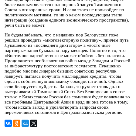
более важным является полноценный запуск Таможенного
Союза в оговоренные сроки. И если этого не произойдет по
политическим мотивам, то ни о каком последующем этапе
интеграции (создание единого экономического пространства),
речи быть не может.
Не будем забывать, что с недавних пор Белоруссия тоже
решила проводить «многовекторную политику», причем путь
Лукашенко из «последнего диктатора» в «восточные
партнеры» занял буквально пару месяцев. Понятно и то, что
«Восточное партнёрство» не может обойтись без политики.
Продолжается необъявленная война между Западом и Россией
за инфраструктуру постсоветских государств. Лукашенко
подобно многим лидерам бывших советских республик
лавирует, пытаясь получить миллиардные кредиты, чтобы
сделать собственную экономику сомодостаточной. Однако
если Белоруссия «уйдет на Запад», то рухнет столь долго
выстраиваемый Таможенный Союз. Без Белоруссии в союзе
только с Казахстаном Россия без сомнения будет вовлечена во
все проблемы Центральной Азии и вряд ли она готова к тому,
чтобы искать выход и удовлетворять запросы своих
переменчивых союзников в Центральноазиатском регионе.