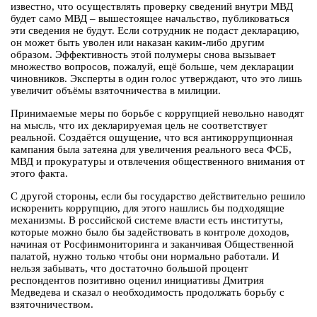
известно, что осуществлять проверку сведений внутри МВД
будет само МВД – вышестоящее начальство, публиковаться
эти сведения не будут. Если сотрудник не подаст декларацию,
он может быть уволен или наказан каким-либо другим
образом. Эффективность этой полумеры снова вызывает
множество вопросов, пожалуй, ещё больше, чем декларации
чиновников. Эксперты в один голос утверждают, что это лишь
увеличит объёмы взяточничества в милиции.
Принимаемые меры по борьбе с коррупцией невольно наводят
на мысль, что их декларируемая цель не соответствует
реальной. Создаётся ощущение, что вся антикоррупционная
кампания была затеяна для увеличения реального веса ФСБ,
МВД и прокуратуры и отвлечения общественного внимания от
этого факта.
С другой стороны, если бы государство действительно решило
искоренить коррупцию, для этого нашлись бы подходящие
механизмы. В российской системе власти есть институты,
которые можно было бы задействовать в контроле доходов,
начиная от Росфинмониторинга и заканчивая Общественной
палатой, нужно только чтобы они нормально работали. И
нельзя забывать, что достаточно большой процент
респондентов позитивно оценил инициативы Дмитрия
Медведева и сказал о необходимость продолжать борьбу с
взяточничеством.