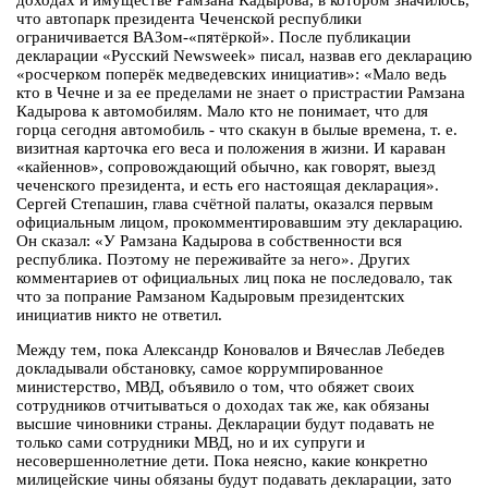
доходах и имуществе Рамзана Кадырова, в котором значилось,
что автопарк президента Чеченской республики
ограничивается ВАЗом-«пятёркой». После публикации
декларации «Русский Newsweek» писал, назвав его декларацию
«росчерком поперёк медведевских инициатив»: «Мало ведь
кто в Чечне и за ее пределами не знает о пристрастии Рамзана
Кадырова к автомобилям. Мало кто не понимает, что для
горца сегодня автомобиль - что скакун в былые времена, т. е.
визитная карточка его веса и положения в жизни. И караван
«кайеннов», сопровождающий обычно, как говорят, выезд
чеченского президента, и есть его настоящая декларация».
Сергей Степашин, глава счётной палаты, оказался первым
официальным лицом, прокомментировавшим эту декларацию.
Он сказал: «У Рамзана Кадырова в собственности вся
республика. Поэтому не переживайте за него». Других
комментариев от официальных лиц пока не последовало, так
что за попрание Рамзаном Кадыровым президентских
инициатив никто не ответил.
Между тем, пока Александр Коновалов и Вячеслав Лебедев
докладывали обстановку, самое коррумпированное
министерство, МВД, объявило о том, что обяжет своих
сотрудников отчитываться о доходах так же, как обязаны
высшие чиновники страны. Декларации будут подавать не
только сами сотрудники МВД, но и их супруги и
несовершеннолетние дети. Пока неясно, какие конкретно
милицейские чины обязаны будут подавать декларации, зато