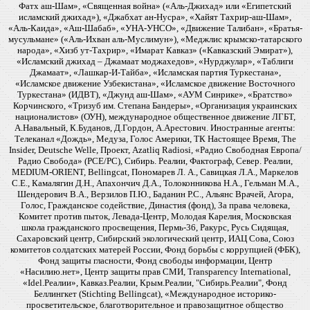
Фатх аш-Шам», «Священная война» («Аль-Джихад» или «Египетский
исламский джихад»), «Джабхат ан-Нусра», «Хайят Тахрир-аш-Шам»,
«Аль-Каида», «Аш-Шабаб», «УНА-УНСО», «Движение Талибан», «Братья-
мусульмане» («Аль-Ихван аль-Муслимун»), «Меджлис крымско-татарского
народа», «Хизб ут-Тахрир», «Имарат Кавказ» («Кавказский Эмират»),
«Исламский джихад – Джамаат моджахедов», «Нурджулар», «Таблиги
Джамаат», «Лашкар-И-Тайба», «Исламская партия Туркестана»,
«Исламское движение Узбекистана», «Исламское движение Восточного
Туркестана» (ИДВТ), «Джунд аш-Шам», «АУМ Синрике», «Братство»
Корчинского, «Тризуб им. Степана Бандеры», «Организация украинских
националистов» (ОУН), международное общественное движение ЛГБТ,
А.Навальный, К.Буданов, Д.Гордон, А.Арестович. Иностранные агенты:
Телеканал «Дождь», Медуза, Голос Америки, ТК Настоящее Время, The
Insider, Deutsche Welle, Проект, Azatliq Radiosi, «Радио Свободная Европа/
Радио Свобода» (PCE/PC), Сибирь. Реалии, Фактограф, Север. Реалии,
MEDIUM-ORIENT, Bellingcat, Пономарев Л. А., Савицкая Л.А., Маркелов
С.Е., Камалягин Д.Н., Апахончич Д.А., Толоконникова Н.А., Гельман М.А.,
Шендерович В.А., Верзилов П.Ю., Баданин Р.С., Альянс Врачей, Агора,
Голос, Гражданское содействие, Династия (фонд), За права человека,
Комитет против пыток, Левада-Центр, Молодая Карелия, Московская
школа гражданского просвещения, Пермь-36, Ракурс, Русь Сидящая,
Сахаровский центр, Сибирский экологический центр, ИАЦ Сова, Союз
комитетов солдатских матерей России, Фонд борьбы с коррупцией (ФБК),
Фонд защиты гласности, Фонд свободы информации, Центр
«Насилию.нет», Центр защиты прав СМИ, Transparency International,
«Idel.Реалии», Кавказ.Реалии, Крым.Реалии, "Сибирь.Реалии", Фонд
Беллингкет (Stichting Bellingcat), «Международное историко-
просветительское, благотворительное и правозащитное общество