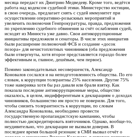
месяца передаст их Дмитрию Медведеву. Кроме того, ведётся
работа над кодексом судебной этики. Министерство юстиции,
в свою очередь, предлагает снять с судей иммунитет при
осуществлении оперативно-розыскных мероприятий и
увеличить полномочия Генпрокуратуры, правда, предложения
по укреплению судебного обвинения за счёт ослабления судей,
исходят из Минюста уже давно. Свои антикоррупционные
инициативы предложили и сенаторы. В числе этих инициатив
были расширение полномочий ФСБ и создание «досок
позора» для нечистоплотных чиновников (оба предложения
были отвергнуты, хотя второе представляется гораздо более
эффективным и, главное, дешёвым, чем первое).
Помимо законодательных несовершенств, Александр
Коновалов сослался и на неподготовленность общества. По его
словам, к коррупции толерантны 25% населения. Другие 75%
тоже наверняка хотя бы раз давали или брали взятку. Как
показала последние антикоррупционные меры, общество
оказалось, в целом, индифферентным к декларациям о доходах
чиновников, большинство им просто не поверили. Для того,
чтобы снизить толерантность к коррупции, по словам
Александра Коновалова, необходимо провести
государственную пропагандистскую кампанию, чтобы
полностью дискредитировать взяточников. Однако, вообще-то,
неудивительно, что декларации не вызвали доверия. В
последнее время большой резонанс в СМИ вызвал отчёт о