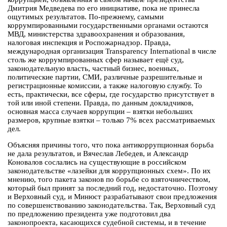
Дмитрия Медведева по его инициативе, пока не принесла
ощутимых результатов. По-прежнему, самыми
коррумпированными государственными органами остаются
МВД, министерства здравоохранения и образования,
налоговая инспекция и Роспожарнадзор. Правда,
международная организация Transparency International в числе
столь же коррумпированных сфер называет ещё суд,
законодательную власть, частный бизнес, военных,
политические партии, СМИ, различные разрешительные и
регистрационные комиссии, а также налоговую службу. То
есть, практически, все сферы, где государство присутствует в
той или иной степени. Правда, по данным докладчиков,
основная масса случаев коррупции – взятки небольших
размеров, крупные взятки – только 7% всех рассматриваемых
дел.
Объясняя причины того, что пока антикоррупционная борьба
не дала результатов, и Вячеслав Лебедев, и Александр
Коновалов сослались на существующие в российском
законодательстве «лазейки для коррупционных схем». По их
мнению, того пакета законов по борьбе со взяточничеством,
который был принят за последний год, недостаточно. Поэтому
и Верховный суд, и Минюст разрабатывают свои предложения
по совершенствованию законодательства. Так, Верховный суд
по предложению президента уже подготовил два
законопроекта, касающихся судебной системы, и в течение