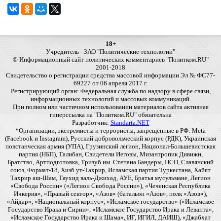
18+
Учредитель - ЗАО "Политические технологии"
© Информационный сайт политических комментариев "Политком.RU"
2001-2018
Свидетельство о регистрации средства массовой информации Эл № ФС77-
69227 от 06 апреля 2017 г.
Регистрирующий орган: Федеральная служба по надзору в сфере связи,
информационных технологий и массовых коммуникаций.
При полном или частичном использовании материалов сайта активная
гиперссылка на "Политком.RU" обязательна
Разработчик:
Standarta.NET
*Организации, экстремисты и террористы, запрещенные в РФ: Meta
(Facebook и Instagram), Русский добровольческий корпус (РДК), Украинская
повстанческая армия (УПА), Грузинский легион, Национал-Большевистская
партия (НБП), Талибан, Свидетели Иеговы, Мизантропик Дивижн,
Братство, Артподготовка, Тризуб им. Степана Бандеры, НСО, Славянский
союз, Формат-18, Хизб ут-Тахрир, Исламская партия Туркестана, Хайят
Тахрир аш-Шам, Таухид валь-Джихад, АУЕ, Братья мусульмане, Легион
«Свобода России» («Легион Свобода России»), «Чеченская Республика
Ичкерия», «Правый сектор», «Азов» (батальон «Азов», полк «Азов»),
«Айдар», «Национальный корпус», «Исламское государство» («Исламское
Государство Ирака и Сирии», «Исламское Государство Ирака и Леванта»,
«Исламское Государство Ирака и Шама», ИГ, ИГИЛ, ДАИШ), «Джабхат