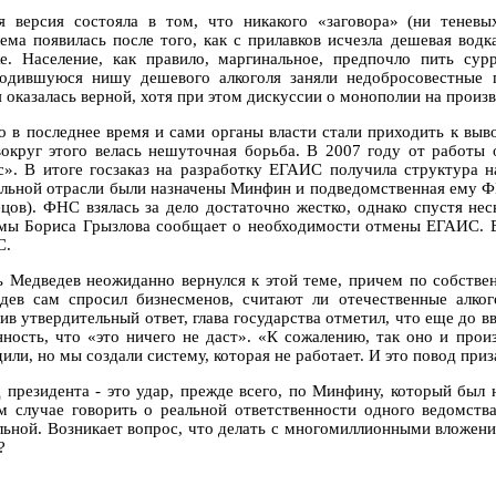
я версия состояла в том, что никакого «заговора» (ни теневых
ема появилась после того, как с прилавков исчезла дешевая водк
е. Население, как правило, маргинальное, предпочло пить су
одившуюся нишу дешевого алкоголя заняли недобросовестные п
 оказалась верной, хотя при этом дискуссии о монополии на произв
о в последнее время и сами органы власти стали приходить к вы
вокруг этого велась нешуточная борьба. В 2007 году от рабо
с». В итоге госзаказ на разработку ЕГАИС получила структура н
ольной отрасли были назначены Минфин и подведомственная ему Ф
цов). ФНС взялась за дело достаточно жестко, однако спустя не
мы Бориса Грызлова сообщает о необходимости отмены ЕГАИС. В 
С.
ь Медведев неожиданно вернулся к этой теме, причем по собствен
дев сам спросил бизнесменов, считают ли отечественные алк
ив утвердительный ответ, глава государства отметил, что еще до в
нность, что «это ничего не даст». «К сожалению, так оно и произ
или, но мы создали систему, которая не работает. И это повод приз
 президента - это удар, прежде всего, по Минфину, который был 
м случае говорить о реальной ответственности одного ведомства
льной. Возникает вопрос, что делать с многомиллионными вложени
?