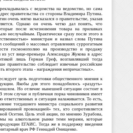
рекладывалась с ведомства на ведомство, но сама
 адрес правительства со стороны Владимира Путина.
ин очень мягко высказался о правительстве, указав
ляется. Однако он очень четко дал понять, что
которые после исчезновения товара на прилавках
ыло неслучайным. Практически сразу после этого в
тственностью» министрам и назвал слова Путина
л сообщений о массовых отравлениях суррогатным
вести госмонополию на производство и продажу
 из уст вице-премьера Александра Жукова в адрес
тикой лишь Герман Греф, возглавлявший тогда
аше правительство соблюдает извечные российские
ть второго этапа - награждения непричастных».
еследует цель подготовки общественного мнения к
дукции. Якобы для этого понадобилось «раздуть»
 прошлом. Но отличие нынешней ситуации состоит в
В этом случае и публичная порка чиновников имеет
ло ответственных и ситуация налаживается. То есть,
вление тогдашнего министра социального развития
нированной провокацией» тех, кто сопротивляется
ной Осетии. Цель этой акции, по мнению Зурабова,
емы на алкогольном рынке теми мерами, которые
 продукции ЕГАИС. Тогда же в поддержку введения
анитарный врач РФ Геннадий Онищенко.