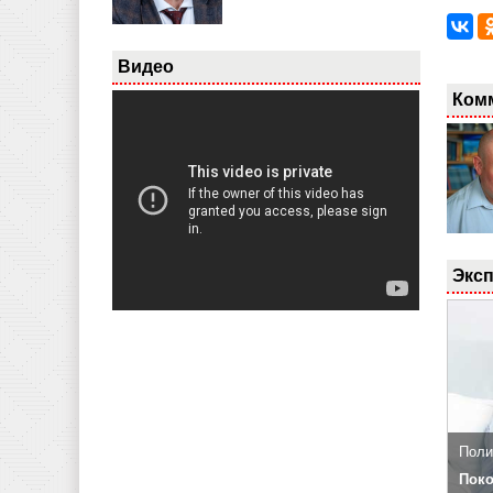
Видео
Ком
Эксп
Поли
Поко