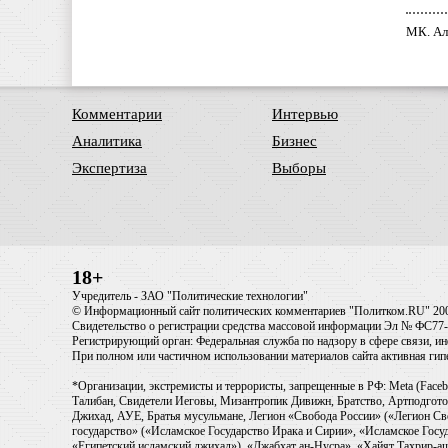
МК. Ал
Комментарии
Интервью
Аналитика
Бизнес
Экспертиза
Выборы
18+
Учредитель - ЗАО "Политические технологии"
© Информационный сайт политических комментариев "Политком.RU" 20
Свидетельство о регистрации средства массовой информации Эл № ФС77-6
Регистрирующий орган: Федеральная служба по надзору в сфере связи, 
При полном или частичном использовании материалов сайта активная ги
*Организации, экстремисты и террористы, запрещенные в РФ: Meta (Faceb
Талибан, Свидетели Иеговы, Мизантропик Дивижн, Братство, Артподготов
Джихад, АУЕ, Братья мусульмане, Легион «Свобода России» («Легион Св
государство» («Исламское Государство Ирака и Сирии», «Исламское Го
«Египетский исламский джихад»), «Джабхат ан-Нусра», «Хайят Тахрир