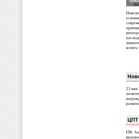
совр
Поколе
основн
совреме
принци
интегр
послед
значит
вспять 
Нов
23 мая
полити
награж
развит
ЦПТ 
FIB. А
вызово