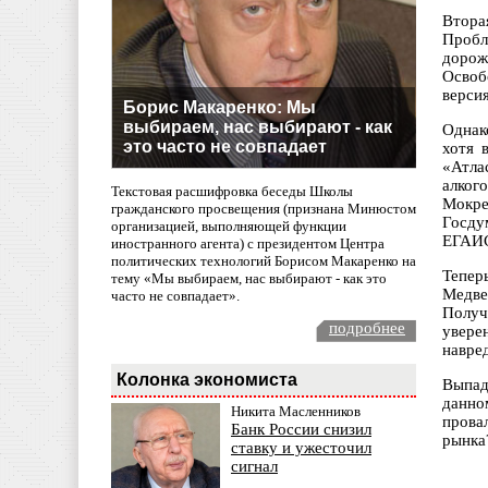
Втора
Пробл
дорож
Освоб
версия
Борис Макаренко: Мы
выбираем, нас выбирают - как
Однак
это часто не совпадает
хотя 
«Атла
алког
Текстовая расшифровка беседы Школы
Мокре
гражданского просвещения (признана Минюстом
Госду
организацией, выполняющей функции
ЕГАИ
иностранного агента) с президентом Центра
политических технологий Борисом Макаренко на
Тепер
тему «Мы выбираем, нас выбирают - как это
Медве
часто не совпадает».
Получ
подробнее
увере
навред
Колонка экономиста
Выпад
данно
Никита Масленников
прова
Банк России снизил
рынка
ставку и ужесточил
сигнал