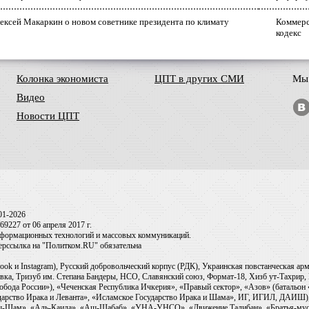
ексей Макаркин о новом советнике президента по климату
Коммерс
кодекс
Колонка экономиста
ЦПТ в других СМИ
Мы 
Видео
Новости ЦПТ
01-2026
9227 от 06 апреля 2017 г.
информационных технологий и массовых коммуникаций.
перссылка на "Политком.RU" обязательна
ook и Instagram), Русский добровольческий корпус (РДК), Украинская повстанческая а
ка, Тризуб им. Степана Бандеры, НСО, Славянский союз, Формат-18, Хизб ут-Тахрир, 
обода России»), «Чеченская Республика Ичкерия», «Правый сектор», «Азов» (батальон
сударство Ирака и Леванта», «Исламское Государство Ирака и Шама», ИГ, ИГИЛ, ДАИШ
-аш-Шам», «Аль-Каида», «Аш-Шабаб», «УНА-УНСО», «Движение Талибан», «Братья-мус