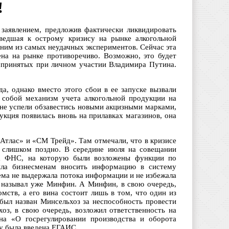
!
заявлением, предложив фактически ликвидировать
ведшая к острому кризису на рынке алкогольной
ним из самых неудачных экспериментов. Сейчас эта
ена на рынке противоречиво. Возможно, это будет
 принятых при личном участии Владимира Путина.
, однако вместо этого сбои в ее запуске вызвали
 собой механизм учета алкогольной продукции на
 не успели обзавестись новыми акцизными марками,
укция появилась вновь на прилавках магазинов, она
Атлас» и «СМ Трейд». Там отмечали, что в кризисе
у слишком поздно. В середине июля на совещании
на ФНС, на которую были возложены функции по
ла бизнесменам вносить информацию в систему
ема не выдержала потока информации и не избежала
в называл уже Минфин. А Минфин, в свою очередь,
мств, а его вина состоит лишь в том, что один из
был назван Минсельхоз за неспособность провести
оз, в свою очередь, возложил ответственность на
на «О госрегулировании производства и оборота
му была введена ЕГАИС.