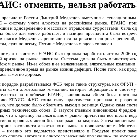
АИС: отменить, нельзя работать
 президент России Дмитрий Медведев выступил с сенсационным 
 – систему учета алкоголя на российском рынке. ЕГАИС, при
кции и одновременно к массовым отравления суррогатами, была од
ма более или менее работает, и позиция президента была встреч
м шагом Медведева, решившегося на ревизию спорных решений,
ом, судя по всему, Путин с Медведевым здесь согласен.
ним, что система ЕГАИС была должна заработать летом 2006 года
й кризис на рынке алкоголя. Система должна быть олицетворять
йском рынке. Из-за сбоев в ее налаживании, алкогольные компании
определенное время на рынке возник дефицит. После того, как прод
лась заметно дороже.
 порядок разрабатывался ФСБ через такие структуры, как ФГУП «
аты сами алкогольные компании, которые обращались в систем
тельства по проблеме ЕГАИС, виновником сбоев была призна
нию ЕГАИС. ФНС тогда вину практически признала и разреши
ую, что должно было облегчить выход в розницу. Однако сама сист
ярных технических сбоев. В августе главным виновником Фрадко
ил, что к кризису на алкогольном рынке причастны все шесть ведо
тивно-правовых актов был задержан на квартал. Затем виновным 
оринг готовности алкогольного рынка к нововведениям. Минсельх
– именно это ведомство представляло в Госдуме проект зако
вого спирта, алкоголя и спиртосодержащей продукции», по которо