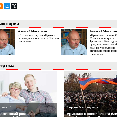
ментарии
Алексей Макаркин:
Алексей Макарки
«В польской партии «Право и
«Президент Ливана 
справедливость» раскол. Что это
21 июля на встрече 
означает?»
Трампом в Белом до
представил ему все
план по укреплению
стабильности на гран
Израилем»
ертиза
тком.RU
Сергей Маркедонов
ленческий разрыв в
Армения: к новой власти или