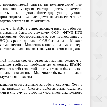
 производителей спирта, ни политического) нет.
а, появившись спустя некоторое время, но заметно
ррогаты, чем покупать более дорогую продукцию.
роизводители. Сейчас время показывает, что эта
одство алкоголя не закончились.
воду, что ЕГАИС в существующем виде не работает,
ты отстранили бывшую структуру ФСБ - ФГУП НТЦ
алоговиков. Ответственным за все происходящее в
НС (как раз тогда главой ФСН был назначен Михаил
сколько месяцев Мокрецов в письме на имя спикера
итоге же налоговики замкнули на себя и создание
ной инициативе, что отвергает вариант экспромта.
огольные трейдеры необходимым отменить ЕГАИС.
ведения в действие этой системы у него была полная
ошло, - сказал он. - Мы, может быть, и не сильно
адуматься», - заявил он.
назначен ответственным за работу системы. Хотя в
 не приходится. Система действительно оказалась
ями в систему со стороны участников алкогольного
Версия для печати