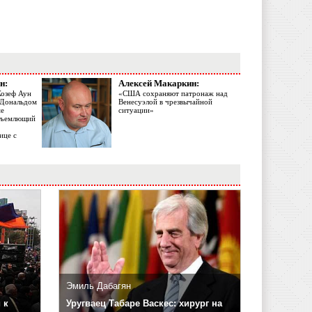
н:
Алексей Макаркин:
Жозеф Аун
«США сохраняют патронаж над
с Дональдом
Венесуэлой в чрезвычайной
ме
ситуации»
объемлющий
ице с
Эмиль Дабагян
 к
Уругваец Табаре Васкес: хирург на