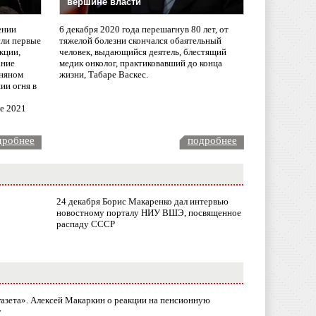
вершине власти
ении
6 декабря 2020 года перешагнув 80 лет, от
сли первые
тяжелой болезни скончался обаятельный
кции,
человек, выдающийся деятель, блестящий
ание
медик онколог, практиковавший до конца
няном
жизни, Табаре Васкес.
ии огня в
ле 2021
дробнее
подробнее
24 декабря Борис Макаренко дал интервью
новостному порталу НИУ ВШЭ, посвященное
распаду СССР
газета». Алексей Макаркин о реакции на пенсионную
у