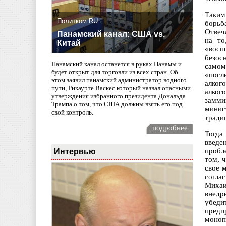
Таким
Политком.RU
борьб
Отвеч
Панамский канал: США vs.
на то
Китай
«восп
безос
Панамский канал останется в руках Панамы и
самом
будет открыт для торговли из всех стран. Об
«посл
этом заявил панамский администратор водного
алког
пути, Рикаурте Васкес который назвал опасными
алког
утверждения избранного президента Дональда
замми
Трампа о том, что США должны взять его под
минис
свой контроль.
тради
подробнее
Тогда
введе
Интервью
пробл
том, 
свое 
согла
Михаи
внедр
убеди
предп
моноп