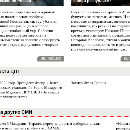
еменной России
новой республике?
нческий разрыв является одной из
Внутриполитический кризис в Арм
ых политических проблем
бушует уже несколько месяцев. И е
нной России, так как усугубляется
массовые антиправительственные а
пиальной разницей в вопросе
начавшиеся, как реакция на подпис
ации в глобальный мир. События
премьер-министром Николом Паши
них полутора лет являются в
совместного заявления о прекращен
ельной степени попыткой развернуть
Нагорном Карабахе, стихли в канун
этот разрыв, вернувшись к «норме».
новогодних празднеств, то в февра
года они получили новый импульс.
подробнее
по
ости ЦПТ
 2022 года Президент Фонда «Центр
Памяти Игоря Бунина
ческих технологий» Борис Макаренко
ден Медалью НИУ ВШЭ «За вклад в
ие университета»
в других СМИ
лексей Макаркин - Израиль перед непростым выбором: анализ
«Новая 
в и перспектив в конфликте с ХАМАС
реформ