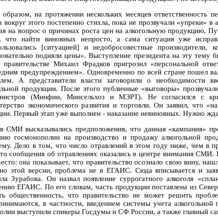
 образом, на протяжении нескольких месяцев ответственность пе
а вокруг этого постепенно стихла, пока не прозвучали «упреки» в
ая на вопрос о причинах роста цен на алкогольную продукцию, Пут
, что найти виновных непросто, а сама ситуация уже исправ
ользовались [ситуацией] и недобросовестные производители, 
новательно подняли цены». Выступление президента на эту тему б
 правительстве Михаил Фрадков пригрозил «персональной отве
едним предупреждением». Одновременно по всей стране пошел ва
олем. А представители власти заговорили о необходимости в
ольной продукции. После этого публичные «выговоры» прозвучали
нистров (Минфин, Минсельхоз и МЭРТ). Не согласился с кри
терство экономического развития и торговли. Он заявил, что «н
ции. Первый этап уже выполнен - наказание невиновных. Нужно жда
 в СМИ высказывались предположения, что данная «кампания» пр
нию госмонополии на производство и продажу алкогольной про
ему. Дело в том, что число отравлений в этом году ниже, чем в
что сообщения об отравлениях оказались в центре внимания СМИ. 
место: она показывает, что правительство осознало свою вину, наш
сно этой версии, проблема не в ЕГАИС. Сюда вписывается и зая
ла Зурабова. Он назвал появление суррогатного алкоголя «спла
ению ЕГАИС. По его словам, часть продукции поставлена из Север
ть общественность, что правительство не может решить пробл
ринимаются, в частности, введением системы учета алкогольной
олии выступили спикеры Госдумы и СФ России, а также главный с