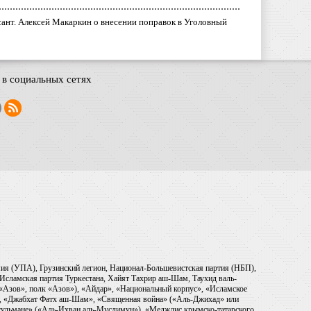
ант. Алексей Макаркин о внесении поправок в Уголовный
в социальных сетях
рмия (УПА), Грузинский легион, Национал-Большевистская партия (НБП),
Исламская партия Туркестана, Хайят Тахрир аш-Шам, Таухид валь-
 «Азов», полк «Азов»), «Айдар», «Национальный корпус», «Исламское
), «Джабхат Фатх аш-Шам», «Священная война» («Аль-Джихад» или
ульмане» («Аль-Ихван аль-Муслимун»), «Меджлис крымско-татарского