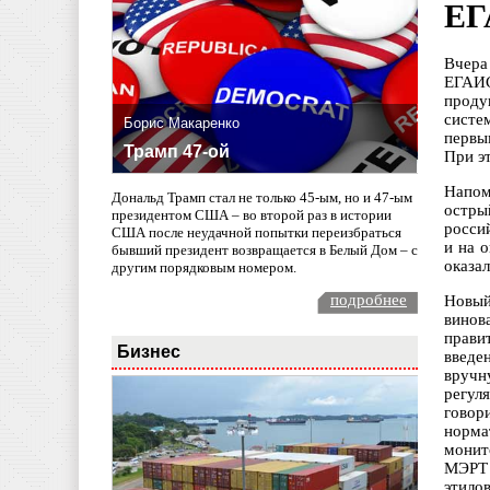
ЕГ
Вчера
ЕГАИС
проду
систе
Борис Макаренко
первы
Трамп 47-ой
При эт
Напом
Дональд Трамп стал не только 45-ым, но и 47-ым
остры
президентом США – во второй раз в истории
росси
США после неудачной попытки переизбраться
и на 
бывший президент возвращается в Белый Дом – с
оказа
другим порядковым номером.
подробнее
Новый
винов
прави
Бизнес
введе
вручн
регул
говор
норма
монит
МЭРТ 
этило