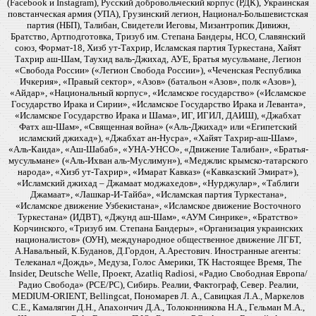
(Facebook и Instagram), Русский добровольческий корпус (РДК), Украинская
повстанческая армия (УПА), Грузинский легион, Национал-Большевистская
партия (НБП), Талибан, Свидетели Иеговы, Мизантропик Дивижн,
Братство, Артподготовка, Тризуб им. Степана Бандеры, НСО, Славянский
союз, Формат-18, Хизб ут-Тахрир, Исламская партия Туркестана, Хайят
Тахрир аш-Шам, Таухид валь-Джихад, АУЕ, Братья мусульмане, Легион
«Свобода России» («Легион Свобода России»), «Чеченская Республика
Ичкерия», «Правый сектор», «Азов» (батальон «Азов», полк «Азов»),
«Айдар», «Национальный корпус», «Исламское государство» («Исламское
Государство Ирака и Сирии», «Исламское Государство Ирака и Леванта»,
«Исламское Государство Ирака и Шама», ИГ, ИГИЛ, ДАИШ), «Джабхат
Фатх аш-Шам», «Священная война» («Аль-Джихад» или «Египетский
исламский джихад»), «Джабхат ан-Нусра», «Хайят Тахрир-аш-Шам»,
«Аль-Каида», «Аш-Шабаб», «УНА-УНСО», «Движение Талибан», «Братья-
мусульмане» («Аль-Ихван аль-Муслимун»), «Меджлис крымско-татарского
народа», «Хизб ут-Тахрир», «Имарат Кавказ» («Кавказский Эмират»),
«Исламский джихад – Джамаат моджахедов», «Нурджулар», «Таблиги
Джамаат», «Лашкар-И-Тайба», «Исламская партия Туркестана»,
«Исламское движение Узбекистана», «Исламское движение Восточного
Туркестана» (ИДВТ), «Джунд аш-Шам», «АУМ Синрике», «Братство»
Корчинского, «Тризуб им. Степана Бандеры», «Организация украинских
националистов» (ОУН), международное общественное движение ЛГБТ,
А.Навальный, К.Буданов, Д.Гордон, А.Арестович. Иностранные агенты:
Телеканал «Дождь», Медуза, Голос Америки, ТК Настоящее Время, The
Insider, Deutsche Welle, Проект, Azatliq Radiosi, «Радио Свободная Европа/
Радио Свобода» (PCE/PC), Сибирь. Реалии, Фактограф, Север. Реалии,
MEDIUM-ORIENT, Bellingcat, Пономарев Л. А., Савицкая Л.А., Маркелов
С.Е., Камалягин Д.Н., Апахончич Д.А., Толоконникова Н.А., Гельман М.А.,