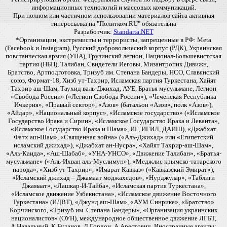
информационных технологий и массовых коммуникаций.
При полном или частичном использовании материалов сайта активная
гиперссылка на "Политком.RU" обязательна
Разработчик:
Standarta.NET
*Организации, экстремисты и террористы, запрещенные в РФ: Meta
(Facebook и Instagram), Русский добровольческий корпус (РДК), Украинская
повстанческая армия (УПА), Грузинский легион, Национал-Большевистская
партия (НБП), Талибан, Свидетели Иеговы, Мизантропик Дивижн,
Братство, Артподготовка, Тризуб им. Степана Бандеры, НСО, Славянский
союз, Формат-18, Хизб ут-Тахрир, Исламская партия Туркестана, Хайят
Тахрир аш-Шам, Таухид валь-Джихад, АУЕ, Братья мусульмане, Легион
«Свобода России» («Легион Свобода России»), «Чеченская Республика
Ичкерия», «Правый сектор», «Азов» (батальон «Азов», полк «Азов»),
«Айдар», «Национальный корпус», «Исламское государство» («Исламское
Государство Ирака и Сирии», «Исламское Государство Ирака и Леванта»,
«Исламское Государство Ирака и Шама», ИГ, ИГИЛ, ДАИШ), «Джабхат
Фатх аш-Шам», «Священная война» («Аль-Джихад» или «Египетский
исламский джихад»), «Джабхат ан-Нусра», «Хайят Тахрир-аш-Шам»,
«Аль-Каида», «Аш-Шабаб», «УНА-УНСО», «Движение Талибан», «Братья-
мусульмане» («Аль-Ихван аль-Муслимун»), «Меджлис крымско-татарского
народа», «Хизб ут-Тахрир», «Имарат Кавказ» («Кавказский Эмират»),
«Исламский джихад – Джамаат моджахедов», «Нурджулар», «Таблиги
Джамаат», «Лашкар-И-Тайба», «Исламская партия Туркестана»,
«Исламское движение Узбекистана», «Исламское движение Восточного
Туркестана» (ИДВТ), «Джунд аш-Шам», «АУМ Синрике», «Братство»
Корчинского, «Тризуб им. Степана Бандеры», «Организация украинских
националистов» (ОУН), международное общественное движение ЛГБТ,
А.Навальный, К.Буданов, Д.Гордон, А.Арестович. Иностранные агенты: