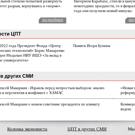
ельной степени попыткой развернуть
Нагорном Карабахе, стихли в канун
этот разрыв, вернувшись к «норме».
новогодних празднеств, то в февра
года они получили новый импульс.
подробнее
по
ости ЦПТ
 2022 года Президент Фонда «Центр
Памяти Игоря Бунина
ческих технологий» Борис Макаренко
ден Медалью НИУ ВШЭ «За вклад в
ие университета»
в других СМИ
лексей Макаркин - Израиль перед непростым выбором: анализ
«Новая 
в и перспектив в конфликте с ХАМАС
реформ
ексей Макаркин о новом советнике президента по климату
Коммерс
кодекс
Колонка экономиста
ЦПТ в других СМИ
Мы 