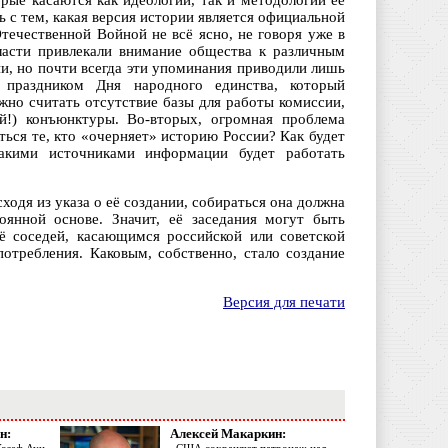
рые касаются как идеологии, так и методологии её
ь с тем, какая версия истории является официальной
течественной Войной не всё ясно, не говоря уже в
ласти привлекали внимание общества к различным
и, но почти всегда эти упоминания приводили лишь
 праздником Дня народного единства, который
жно считать отсутствие базы для работы комиссии,
ой!) конъюнктуры. Во-вторых, огромная проблема
ться те, кто «очерняет» историю России? Как будет
какими источниками информации будет работать
сходя из указа о её создании, собираться она должна
оянной основе. Значит, её заседания могут быть
ё соседей, касающимся российской или советской
требления. Каковым, собственно, стало создание
Версия для печати
н:
Алексей Макаркин: