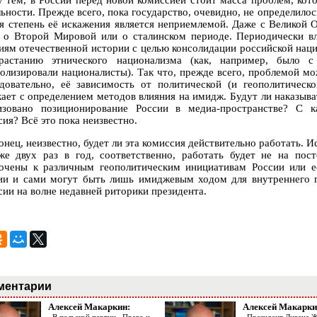
 тем, в России перед новой комиссией стоит масса проблем, кото
ьности. Прежде всего, пока государство, очевидно, не определилос
ая степень её искажения является неприемлемой. Даже с Великой О
 о Второй Мировой или о сталинском периоде. Периодически в
иям отечественной истории с целью консолидации российской наци
растанию этнического национализма (как, например, было с
олизировали националисты). Так что, прежде всего, проблемой мо
едовательно, её зависимость от политической (и геополитическ
кает с определением методов влияния на имидж. Будут ли наказыва
изовано позиционирование России в медиа-пространстве? С 
ия? Всё это пока неизвестно.
онец, неизвестно, будет ли эта комиссия действительно работать. И
же двух раз в год, соответственно, работать будет не на пост
очены к различным геополитическим инициативам России или е
ии и сами могут быть лишь имиджевым ходом для внутреннего по
сии на волне недавней риторики президента.
ментарии
Алексей Макаркин:
Алексей Макарки