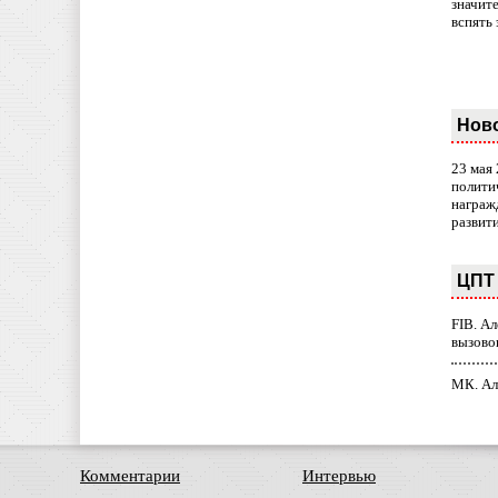
значит
вспять 
Нов
23 мая
полити
награж
развит
ЦПТ 
FIB. А
вызово
МК. Ал
Комментарии
Интервью