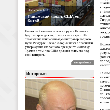
школь
тради
Политком.RU
учёны
вытал
Панамский канал: США vs.
Созда
Китай
этнич
консо
Панамский канал останется в руках Панамы и
госуд
будет открыт для торговли из всех стран. Об
вреди
этом заявил панамский администратор водного
пути, Рикаурте Васкес который назвал опасными
Полож
утверждения избранного президента Дональда
факто
Трампа о том, что США должны взять его под
резул
свой контроль.
фальс
прово
подробнее
необх
Таким
Интервью
никак
вычер
источ
Основ
по ег
спосо
точки