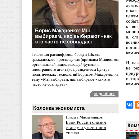
Между
деятел
и как
целом
событ
к воз
Борис Макаренко: Мы
моноп
выбираем, нас выбирают - как
а, сл
это часто не совпадает
возни
орган
комисс
Текстовая расшифровка беседы Школы
гражданского просвещения (признана Минюстом
И, нак
организацией, выполняющей функции
не ре
иностранного агента) с президентом Центра
приур
политических технологий Борисом Макаренко на
истор
тему «Мы выбираем, нас выбирают - как это
комис
часто не совпадает».
подробнее
Колонка экономиста
Никита Масленников
Банк России снизил
Ком
ставку и ужесточил
сигнал