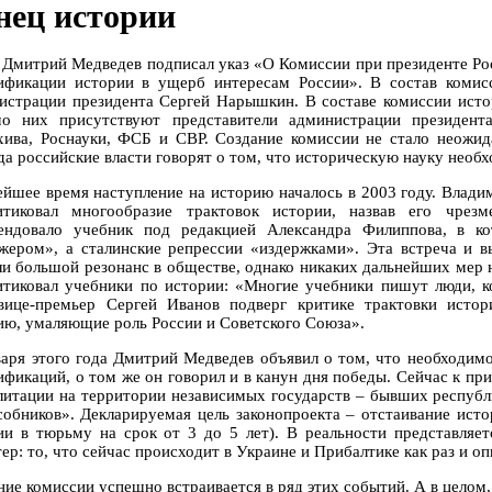
нец истории
 Дмитрий Медведев подписал указ «О Комиссии при президенте Р
ификации истории в ущерб интересам России». В состав комисси
истрации президента Сергей Нарышкин. В составе комиссии исто
о них присутствуют представители администрации президента
хива, Роснауки, ФСБ и СВР. Создание комиссии не стало неожид
да российские власти говорят о том, что историческую науку необх
ейшее время наступление на историю началось в 2003 году. Влад
итиковал многообразие трактовок истории, назвав его чрез
ендовало учебник под редакцией Александра Филиппова, в к
жером», а сталинские репрессии «издержками». Эта встреча и в
ли большой резонанс в обществе, однако никаких дальнейших мер 
итиковал учебники по истории: «Многие учебники пишут люди, к
вице-премьер Сергей Иванов подверг критике трактовки исто
ию, умаляющие роль России и Советского Союза».
варя этого года Дмитрий Медведев объявил о том, что необходим
ификаций, о том же он говорил и в канун дня победы. Сейчас к пр
литации на территории независимых государств – бывших республ
собников». Декларируемая цель законопроекта – отстаивание ист
ии в тюрьму на срок от 3 до 5 лет). В реальности представляет
ер: то, что сейчас происходит в Украине и Прибалтике как раз и оп
ие комиссии успешно встраивается в ряд этих событий. А в целом, 