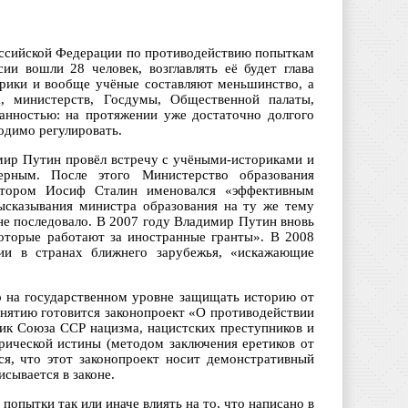
оссийской Федерации по противодействию попыткам
и вошли 28 человек, возглавлять её будет глава
рики и вообще учёные составляют меньшинство, а
, министерств, Госдумы, Общественной палаты,
анностью: на протяжении уже достаточно долгого
одимо регулировать.
имир Путин провёл встречу с учёными-историками и
мерным. После этого Министерство образования
отором Иосиф Сталин именовался «эффективным
ысказывания министра образования на ту же тему
не последовало. В 2007 году Владимир Путин вновь
оторые работают за иностранные гранты». В 2008
рии в странах ближнего зарубежья, «искажающие
о на государственном уровне защищать историю от
инятию готовится законопроект «О противодействии
ик Союза ССР нацизма, нацистских преступников и
орической истины (методом заключения еретиков от
ся, что этот законопроект носит демонстративный
исывается в законе.
попытки так или иначе влиять на то, что написано в