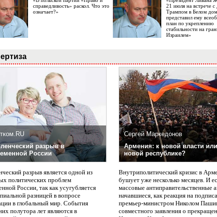
«В польской партии «Право и
«Президент Ливана 
справедливость» раскол. Что это
21 июля на встрече 
означает?»
Трампом в Белом до
представил ему все
план по укреплению
стабильности на гран
Израилем»
ертиза
тком.RU
Сергей Маркедонов
ленческий разрыв в
Армения: к новой власти или
еменной России
новой республике?
нческий разрыв является одной из
Внутриполитический кризис в Арм
ых политических проблем
бушует уже несколько месяцев. И е
нной России, так как усугубляется
массовые антиправительственные а
пиальной разницей в вопросе
начавшиеся, как реакция на подпис
ации в глобальный мир. События
премьер-министром Николом Паши
них полутора лет являются в
совместного заявления о прекращен