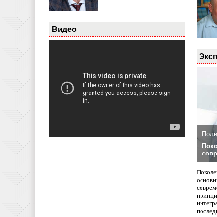
Видео
Эксп
Поли
Поко
совр
Поколе
основн
совреме
принци
интегр
послед