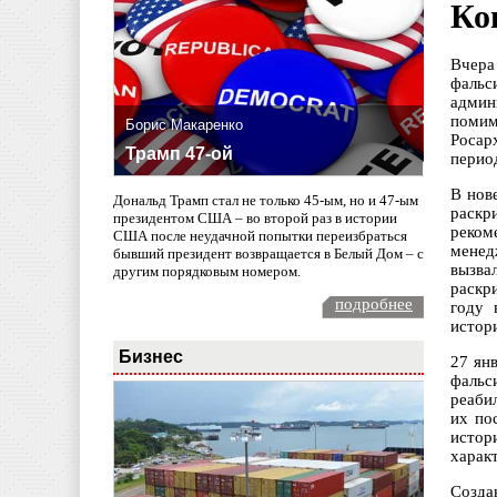
Ко
Вчера
фальс
админ
помим
Борис Макаренко
Росар
Трамп 47-ой
перио
В нов
Дональд Трамп стал не только 45-ым, но и 47-ым
раскр
президентом США – во второй раз в истории
реком
США после неудачной попытки переизбраться
менед
бывший президент возвращается в Белый Дом – с
вызва
другим порядковым номером.
раскр
подробнее
году 
истор
Бизнес
27 ян
фальс
реаби
их по
истор
характ
Создан