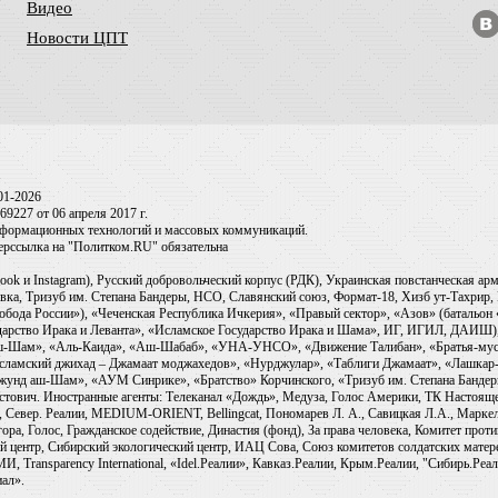
Видео
Новости ЦПТ
01-2026
9227 от 06 апреля 2017 г.
информационных технологий и массовых коммуникаций.
перссылка на "Политком.RU" обязательна
ook и Instagram), Русский добровольческий корпус (РДК), Украинская повстанческая а
ка, Тризуб им. Степана Бандеры, НСО, Славянский союз, Формат-18, Хизб ут-Тахрир, 
обода России»), «Чеченская Республика Ичкерия», «Правый сектор», «Азов» (батальон
сударство Ирака и Леванта», «Исламское Государство Ирака и Шама», ИГ, ИГИЛ, ДАИШ
-аш-Шам», «Аль-Каида», «Аш-Шабаб», «УНА-УНСО», «Движение Талибан», «Братья-мус
Исламский джихад – Джамаат моджахедов», «Нурджулар», «Таблиги Джамаат», «Лашкар-
Джунд аш-Шам», «АУМ Синрике», «Братство» Корчинского, «Тризуб им. Степана Банде
ович. Иностранные агенты: Телеканал «Дождь», Медуза, Голос Америки, ТК Настоящее Вр
 Север. Реалии, MEDIUM-ORIENT, Bellingcat, Пономарев Л. А., Савицкая Л.А., Маркело
ора, Голос, Гражданское содействие, Династия (фонд), За права человека, Комитет про
й центр, Сибирский экологический центр, ИАЦ Сова, Союз комитетов солдатских матер
ransparency International, «Idel.Реалии», Кавказ.Реалии, Крым.Реалии, "Сибирь.Реали
ал».