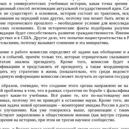
ных и университетских учебниках истории, какая точка зрени
ционный способ легитимации актуальной государственной идеи. Сам
х не существует: в основном, история состоит из трактовок, ис
кивания на передний план других, поэтому она может быть легко и
ние героического прошлого – необходимое условие для консолида
еских основаниях. Если исторические факты подобраны разумн
лидации будет способствовать развитие гражданственности. Именно
арствах и в США. Другое дело, что попытки нациестроительства в Р
тельскими, поэтому вызывает сомнение и эта инициатива.
ение о работе комиссии определяет её задачи как обобщение и 
в и событий, причём только тех, которые отрицательно сказываю
ьтатам анализа президенту. Кроме того, комиссия будет 
ификациям и представлять её президенту, а также координиров
дить эту стратегию в жизнь (показательно, что среди ведомс
одимую информацию комиссия сможет получать из органов государ
 образом, очевидно, что создание этого органа направлено не на
ой проблемы в том, что в рамках стратегии по борьбе с фальсифи
кнут какие-то учебники. Всё равно те, кто по-настоящему ин
никах, поэтому это не приведёт к остановке науки. Кроме того, л
ная задача новой организации – мониторинг имиджа России в дост
о улучшению. Как уже говорилось выше, организации с таки
бствуют закреплению в общественном мнении (как внутри страны
 зрения на историю, при этом не трогая научное сообщество.