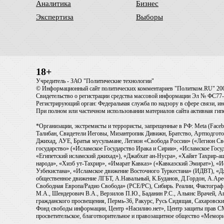
Аналитика
Бизнес
Экспертиза
Выборы
18+
Учредитель - ЗАО "Политические технологии"
© Информационный сайт политических комментариев "Политком.RU" 20
Свидетельство о регистрации средства массовой информации Эл № ФС77-6
Регистрирующий орган: Федеральная служба по надзору в сфере связи, 
При полном или частичном использовании материалов сайта активная ги
*Организации, экстремисты и террористы, запрещенные в РФ: Meta (Faceb
Талибан, Свидетели Иеговы, Мизантропик Дивижн, Братство, Артподготов
Джихад, АУЕ, Братья мусульмане, Легион «Свобода России» («Легион Св
государство» («Исламское Государство Ирака и Сирии», «Исламское Го
«Египетский исламский джихад»), «Джабхат ан-Нусра», «Хайят Тахрир
народа», «Хизб ут-Тахрир», «Имарат Кавказ» («Кавказский Эмират»), «
Узбекистана», «Исламское движение Восточного Туркестана» (ИДВТ), «
общественное движение ЛГБТ, А.Навальный, К.Буданов, Д.Гордон, А.Арест
Свободная Европа/Радио Свобода» (PCE/PC), Сибирь. Реалии, Фактограф,
М.А., Шендерович В.А., Верзилов П.Ю., Баданин Р.С., Альянс Врачей, Аг
гражданского просвещения, Пермь-36, Ракурс, Русь Сидящая, Сахаровски
Фонд свободы информации, Центр «Насилию.нет», Центр защиты прав СМИ, T
просветительское, благотворительное и правозащитное общество «Мемори