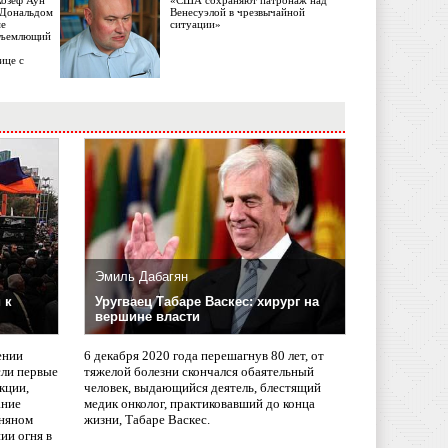
Жозеф Аун
«США сохраняют патронаж над
с Дональдом
Венесуэлой в чрезвычайной
ме
ситуации»
объемлющий
ице с
Эмиль Дабагян
 к
Уругваец Табаре Васкес: хирург на
вершине власти
ении
6 декабря 2020 года перешагнув 80 лет, от
сли первые
тяжелой болезни скончался обаятельный
кции,
человек, выдающийся деятель, блестящий
ание
медик онколог, практиковавший до конца
няном
жизни, Табаре Васкес.
ии огня в