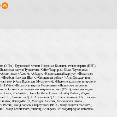
рмия (УПА), Грузинский легион, Национал-Большевистская партия (НБП),
Исламская партия Туркестана, Хайят Тахрир аш-Шам, Таухид валь-
 «Азов», полк «Азов»), «Айдар», «Национальный корпус», «Исламское
), «Джабхат Фатх аш-Шам», «Священная война» («Аль-Джихад» или
ульмане» («Аль-Ихван аль-Муслимун»), «Меджлис крымско-татарского
И-Тайба», «Исламская партия Туркестана», «Исламское движение
ры», «Организация украинских националистов» (ОУН), международное
емя, The Insider, Deutsche Welle, Проект, Azatliq Radiosi, «Радио
в С.Е., Камалягин Д.Н., Апахончич Д.А., Толоконникова Н.А., Гельман
тив пыток, Левада-Центр, Молодая Карелия, Московская школа
ей России, Фонд борьбы с коррупцией (ФБК), Фонд защиты гласности,
и", Фонд Беллингкет (Stichting Bellingcat), «Международное историко-