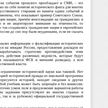
я на события прошлого преобладает в СМИ, - это
о по себе понятие исторического факта для многих
кусственного стирания из памяти одних событий и
зменена, что показывает пример Советского Союза.
ции нации, причём консолидации на гражданских и
о и не акцентируют внимание на этничности, то
 так создавались гражданские нации в европейских
оссии до сих пор были неудачными, если не сказать
анализ информации о фальсификации исторических
тся на имидже России, предоставление докладов по
вырабатывать стратегию противодействия этим
ать действия различных ведомств, которые будут
тв оказываются ФСБ и внешняя разведка), а всю
ственной власти.
 ограничение исторической науки как таковой. Нет
кацией исторической правды из школьной программы
тересуются историей, находят сведения в других
юбой учебник может быть запрещён и без комиссии.
аточно узком поле и предложение вариантов работы
ми задачами присутствуют во многих странах и
, так и за рубежом) официальной государственной