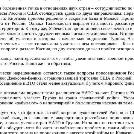
я болезненная точка в отношениях двух стран – сотрудничество по
есы России и США столкнулись здесь по двум направлениям. Перво
 т.г. Киргизия приняла решение о закрытии базы в Манасе. Прои
та от России. Однако Таджикистан выразил готовность рассмотр
 территории. К тому же, Узбекистан приостановил свое членство в
оже можно считать дружественным сигналом американцам. Второе 
ент об участии в котором в начале мая подписали Турция, Азе
ешенным» – нет согласия на участие в нем поставщиков – Казах
 вопрос о разделе Каспия, по дну которого должен пройти газопров
канцы заинтересованы в том, чтобы увеличить свое военное прис
ы от России. Наши же – в обратном.
чески нерешенными остаются также вопросы присоединения Рос
вки Джексона-Вэника, ограничивающей торговлю США с Россией. 
соединение к ВТО стало менее актуальным с учетом мирового фина
е оптимизма внушает тема расширения НАТО за счет Грузии и Ук
понемногу угасает: Грузия на грани гражданской войны, Укр
овенно «забывают» о непопулярной у большинства населения теме 
дует то, что фон для летней встречи руководителей России и 
ский скандал с лишением аккредитации российских чиновнико
е, а также учения стран НАТО в Грузии. Из-за них не состоялось 
 бы обсудить хотя бы часть из наболевших проблем и, таким образо
ния этого органа не происходили с августовской войны на Кавказе.