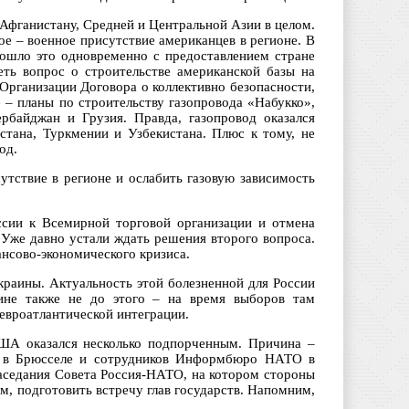
 Афганистану, Средней и Центральной Азии в целом.
е – военное присутствие американцев в регионе. В
зошло это одновременно с предоставлением стране
еть вопрос о строительстве американской базы на
 Организации Договора о коллективно безопасности,
– планы по строительству газопровода «Набукко»,
рбайджан и Грузия. Правда, газопровод оказался
стана, Туркмении и Узбекистана. Плюс к тому, не
од.
утствие в регионе и ослабить газовую зависимость
сии к Всемирной торговой организации и отмена
Уже давно устали ждать решения второго вопроса.
нсово-экономического кризиса.
раины. Актуальность этой болезненной для России
аине также не до этого – на время выборов там
евроатлантической интеграции.
США оказался несколько подпорченным. Причина –
в в Брюсселе и сотрудников Информбюро НАТО в
заседания Совета Россия-НАТО, на котором стороны
м, подготовить встречу глав государств. Напомним,