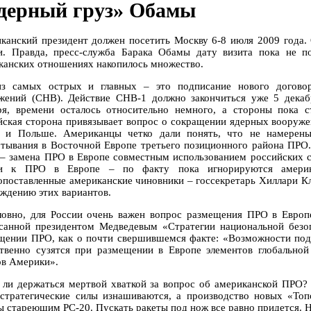
дерный груз» Обамы
канский президент должен посетить Москву 6-8 июля 2009 года. 
и. Правда, пресс-служба Барака Обамы дату визита пока не п
канских отношениях накопилось множество.
з самых острых и главных – это подписание нового договор
жений (СНВ). Действие СНВ-1 должно закончиться уже 5 декаб
ря, времени осталось относительно немного, а стороны пока 
йская сторона привязывает вопрос о сокращении ядерных вооруж
 и Польше. Американцы четко дали понять, что не намерены 
ртывания в Восточной Европе третьего позиционного района ПРО
 – замена ПРО в Европе совместным использованием российских 
и к ПРО в Европе – по факту пока игнорируются америка
опоставленные американские чиновники – госсекретарь Хиллари Кл
уждению этих вариантов.
ловно, для России очень важен вопрос размещения ПРО в Европе
санной президентом Медведевым «Стратегии национальной безоп
щении ПРО, как о почти свершившемся факте: «Возможности подд
твенно сузятся при размещении в Европе элементов глобально
в Америки».
 ли держаться мертвой хваткой за вопрос об американской ПРО?
стратегические силы изнашиваются, а производство новых «То
ы стареющим РС-20. Пускать ракеты под нож все равно придется. Н