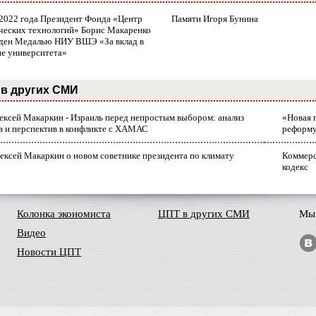
 2022 года Президент Фонда «Центр
Памяти Игоря Бунина
ческих технологий» Борис Макаренко
ден Медалью НИУ ВШЭ «За вклад в
ие университета»
в других СМИ
лексей Макаркин - Израиль перед непростым выбором: анализ
«Новая 
в и перспектив в конфликте с ХАМАС
реформ
ексей Макаркин о новом советнике президента по климату
Коммерс
кодекс
Колонка экономиста
ЦПТ в других СМИ
Мы 
Видео
Новости ЦПТ