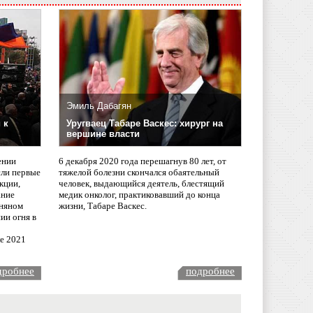
Эмиль Дабагян
 к
Уругваец Табаре Васкес: хирург на
вершине власти
ении
6 декабря 2020 года перешагнув 80 лет, от
сли первые
тяжелой болезни скончался обаятельный
кции,
человек, выдающийся деятель, блестящий
ание
медик онколог, практиковавший до конца
няном
жизни, Табаре Васкес.
ии огня в
ле 2021
дробнее
подробнее