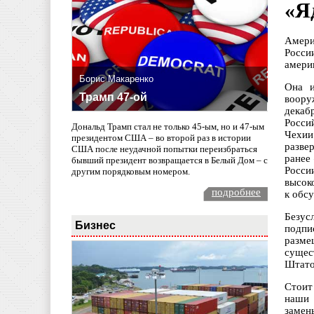
«Я
Амери
Росси
амери
Борис Макаренко
Она и
Трамп 47-ой
воору
декаб
Росси
Дональд Трамп стал не только 45-ым, но и 47-ым
Чехии
президентом США – во второй раз в истории
разве
США после неудачной попытки переизбраться
ранее
бывший президент возвращается в Белый Дом – с
Росси
другим порядковым номером.
высок
подробнее
к обс
Безус
Бизнес
подпи
разме
сущес
Штато
Стоит
наши 
замен