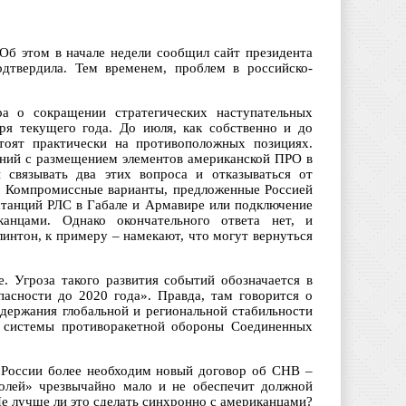
Об этом в начале недели сообщил сайт президента
одтвердила. Тем временем, проблем в российско-
а о сокращении стратегических наступательных
ря текущего года. До июля, как собственно и до
стоят практически на противоположных позициях.
ений с размещением элементов американской ПРО в
связывать два этих вопроса и отказываться от
. Компромиссные варианты, предложенные Россией
станций РЛС в Габале и Армавире или подключение
нцами. Однако окончательного ответа нет, и
интон, к примеру – намекают, что могут вернуться
. Угроза такого развития событий обозначается в
асности до 2020 года». Правда, там говорится о
ержания глобальной и региональной стабильности
й системы противоракетной обороны Соединенных
 России более необходим новый договор об СНВ –
полей» чрезвычайно мало и не обеспечит должной
е лучше ли это сделать синхронно с американцами?