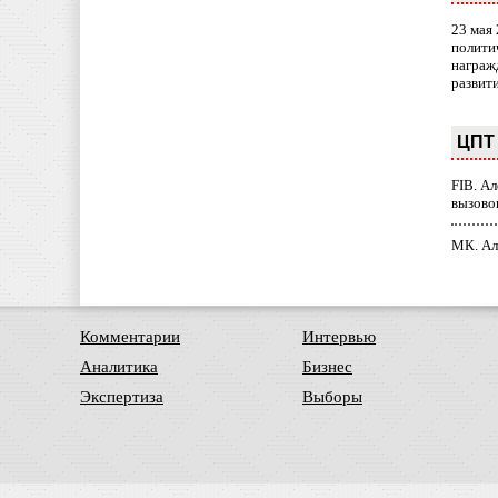
23 мая
полити
награж
развит
ЦПТ 
FIB. А
вызово
МК. Ал
Комментарии
Интервью
Аналитика
Бизнес
Экспертиза
Выборы