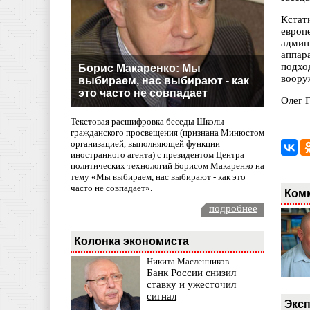
Кстат
европ
админ
аппар
подхо
Борис Макаренко: Мы
воору
выбираем, нас выбирают - как
это часто не совпадает
Олег 
Текстовая расшифровка беседы Школы
гражданского просвещения (признана Минюстом
организацией, выполняющей функции
иностранного агента) с президентом Центра
политических технологий Борисом Макаренко на
тему «Мы выбираем, нас выбирают - как это
часто не совпадает».
Ком
подробнее
Колонка экономиста
Никита Масленников
Банк России снизил
ставку и ужесточил
сигнал
Эксп