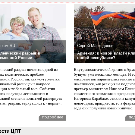
тком.RU
Сергей Маркедонов
ленческий разрыв в
Армения: к новой власти или
еменной России
новой республике?
нческий разрыв является одной из
Внутриполитический кризис в Арм
ых политических проблем
бушует уже несколько месяцев. И е
нной России, так как усугубляется
массовые антиправительственные а
пиальной разницей в вопросе
начавшиеся, как реакция на подпис
ации в глобальный мир. События
премьер-министром Николом Паши
них полутора лет являются в
совместного заявления о прекращен
ельной степени попыткой развернуть
Нагорном Карабахе, стихли в канун
этот разрыв, вернувшись к «норме».
новогодних празднеств, то в февра
года они получили новый импульс.
подробнее
по
ости ЦПТ