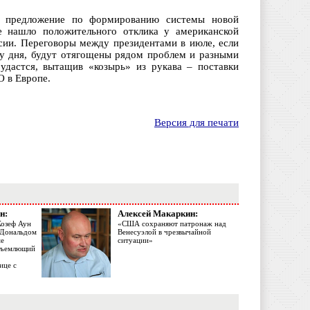
о предложение по формированию системы новой
не нашло положительного отклика у американской
сии. Переговоры между президентами в июле, если
ку дня, будут отягощены рядом проблем и разными
удастся, вытащив «козырь» из рукава – поставки
О в Европе.
Версия для печати
н:
Алексей Макаркин:
Жозеф Аун
«США сохраняют патронаж над
с Дональдом
Венесуэлой в чрезвычайной
ме
ситуации»
объемлющий
ице с