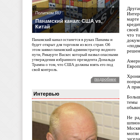
Друга
Политком.RU
Интер
марте
Панамский канал: США vs.
креди
Китай
своей
что т
Панамский канал останется в руках Панамы и
докум
будет открыт для торговли из всех стран. Об
«подв
этом заявил панамский администратор водного
решен
пути, Рикаурте Васкес который назвал опасными
утверждения избранного президента Дональда
Амери
Трампа о том, что США должны взять его под
Европ
свой контроль.
Хрони
подробнее
попра
А при
Интервью
Больш
темы 
обыкн
Не ра
шпион
Москв
могли
заседа