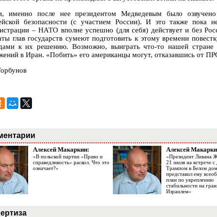
и, именно после нее президентом Медведевым было озвучен
ейской безопасности (с участием России). И это также пока 
истрации – НАТО вполне успешно (для себя) действует и без Рос
аты глав государств сумеют подготовить к этому времени повест
дами к их решению. Возможно, выиграть что-то нашей стране 
жений в Иран. «Побить» его американцы могут, отказавшись от ПР
Горбунов
ментарии
Алексей Макаркин:
Алексей Макарки
«В польской партии «Право и
«Президент Ливана 
справедливость» раскол. Что это
21 июля на встрече 
означает?»
Трампом в Белом до
представил ему все
план по укреплению
стабильности на гран
Израилем»
ертиза