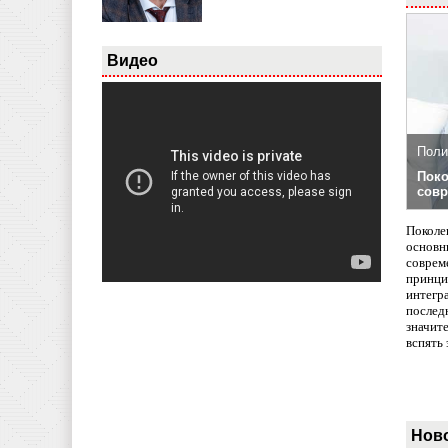
Видео
Поли
Поко
совр
Поколе
основн
совреме
принци
интегр
послед
значит
вспять 
Нов