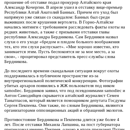
прошение об отставке подал прокурор Алтайского края
Александр Кочергин. В апреле ушел в отставку вице-премьер
Республики Алтай Анатолий Банных. Причем его уход был
напрямую уже связан со скандалом: Банных был среди
выживших после крушения вертолета. В Горно-Алтайске
начались митинги с требованием расследовать факты охоты на
редких животных, а также с призывами отставки главы
республики Александра Бердникова. Сам Бердников назвал
слухи о его уходе «бредом и плодом больного воображения
тех, кто эти слухи распускает». «Мне хорошо известно, кто
занимается этим. Пусть беспокоятся не за мое место, а за
свои», - процитировал представитель пресс-службы слова
Бердникова.
До последнего времени скандальная ситуация вокруг охоты
поддерживалась в публичном пространстве из-за
внутрирегиональной политической конкуренции. Фотографии
убитых архаров появились в ЖЖ пользователя под ником
samodiec. Бердников заявил, что под псевдонимами samodiec и
Антон Самодийцев скрывается алтайский журналист Семен
Танытпасов, который является помощником депутата Госдумы
Сергея Пекпеева. Они также, по словам Бердникова, являются
организаторами оппозиционных акций и обращений экологов.
Противостояние Бердникова и Пекпеева длится уже более 4
лет. После отставки Михаила Лапшина, на пост губернатора
претендовал именно Пекпеев, однако в итоге президент Путин