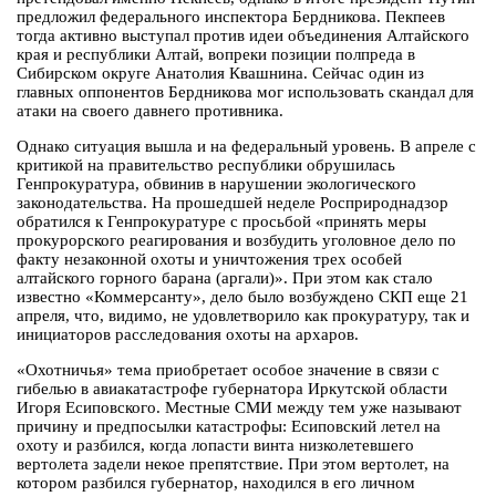
предложил федерального инспектора Бердникова. Пекпеев
тогда активно выступал против идеи объединения Алтайского
края и республики Алтай, вопреки позиции полпреда в
Сибирском округе Анатолия Квашнина. Сейчас один из
главных оппонентов Бердникова мог использовать скандал для
атаки на своего давнего противника.
Однако ситуация вышла и на федеральный уровень. В апреле с
критикой на правительство республики обрушилась
Генпрокуратура, обвинив в нарушении экологического
законодательства. На прошедшей неделе Росприроднадзор
обратился к Генпрокуратуре с просьбой «принять меры
прокурорского реагирования и возбудить уголовное дело по
факту незаконной охоты и уничтожения трех особей
алтайского горного барана (аргали)». При этом как стало
известно «Коммерсанту», дело было возбуждено СКП еще 21
апреля, что, видимо, не удовлетворило как прокуратуру, так и
инициаторов расследования охоты на архаров.
«Охотничья» тема приобретает особое значение в связи с
гибелью в авиакатастрофе губернатора Иркутской области
Игоря Есиповского. Местные СМИ между тем уже называют
причину и предпосылки катастрофы: Есиповский летел на
охоту и разбился, когда лопасти винта низколетевшего
вертолета задели некое препятствие. При этом вертолет, на
котором разбился губернатор, находился в его личном