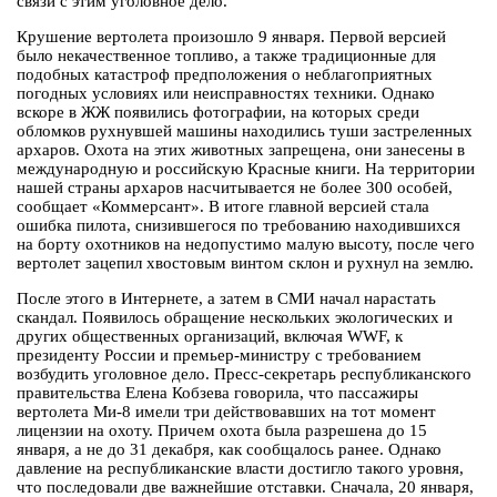
связи с этим уголовное дело.
Крушение вертолета произошло 9 января. Первой версией
было некачественное топливо, а также традиционные для
подобных катастроф предположения о неблагоприятных
погодных условиях или неисправностях техники. Однако
вскоре в ЖЖ появились фотографии, на которых среди
обломков рухнувшей машины находились туши застреленных
архаров. Охота на этих животных запрещена, они занесены в
международную и российскую Красные книги. На территории
нашей страны архаров насчитывается не более 300 особей,
сообщает «Коммерсант». В итоге главной версией стала
ошибка пилота, снизившегося по требованию находившихся
на борту охотников на недопустимо малую высоту, после чего
вертолет зацепил хвостовым винтом склон и рухнул на землю.
После этого в Интернете, а затем в СМИ начал нарастать
скандал. Появилось обращение нескольких экологических и
других общественных организаций, включая WWF, к
президенту России и премьер-министру с требованием
возбудить уголовное дело. Пресс-секретарь республиканского
правительства Елена Кобзева говорила, что пассажиры
вертолета Ми-8 имели три действовавших на тот момент
лицензии на охоту. Причем охота была разрешена до 15
января, а не до 31 декабря, как сообщалось ранее. Однако
давление на республиканские власти достигло такого уровня,
что последовали две важнейшие отставки. Сначала, 20 января,