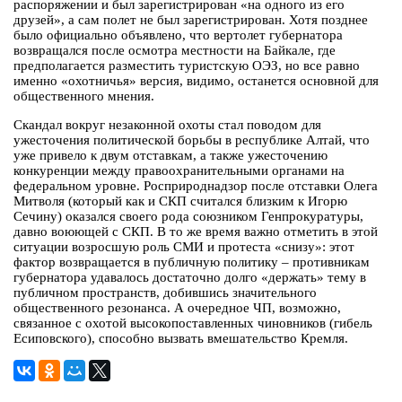
распоряжении и был зарегистрирован «на одного из его
друзей», а сам полет не был зарегистрирован. Хотя позднее
было официально объявлено, что вертолет губернатора
возвращался после осмотра местности на Байкале, где
предполагается разместить туристскую ОЭЗ, но все равно
именно «охотничья» версия, видимо, останется основной для
общественного мнения.
Скандал вокруг незаконной охоты стал поводом для
ужесточения политической борьбы в республике Алтай, что
уже привело к двум отставкам, а также ужесточению
конкуренции между правоохранительными органами на
федеральном уровне. Росприроднадзор после отставки Олега
Митволя (который как и СКП считался близким к Игорю
Сечину) оказался своего рода союзником Генпрокуратуры,
давно воюющей с СКП. В то же время важно отметить в этой
ситуации возросшую роль СМИ и протеста «снизу»: этот
фактор возвращается в публичную политику – противникам
губернатора удавалось достаточно долго «держать» тему в
публичном пространств, добившись значительного
общественного резонанса. А очередное ЧП, возможно,
связанное с охотой высокопоставленных чиновников (гибель
Есиповского), способно вызвать вмешательство Кремля.