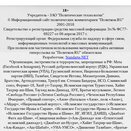
18+
Учредитель - ЗАО "Политические технологии"
© Информационный сайт политических комментариев "Политком.RU"
2001-2018
Свидетельство о регистрации средства массовой информации Эл № ФС77-
69227 от 06 апреля 2017 г.
Регистрирующий орган: Федеральная служба по надзору в сфере связи,
информационных технологий и массовых коммуникаций.
При полном или частичном использовании материалов сайта активная
гиперссылка на "Политком.RU" обязательна
Разработчик:
Standarta.NET
*Организации, экстремисты и террористы, запрещенные в РФ: Meta
(Facebook и Instagram), Русский добровольческий корпус (РДК), Украинская
повстанческая армия (УПА), Грузинский легион, Национал-Большевистская
партия (НБП), Талибан, Свидетели Иеговы, Мизантропик Дивижн,
Братство, Артподготовка, Тризуб им. Степана Бандеры, НСО, Славянский
союз, Формат-18, Хизб ут-Тахрир, Исламская партия Туркестана, Хайят
Тахрир аш-Шам, Таухид валь-Джихад, АУЕ, Братья мусульмане, Легион
«Свобода России» («Легион Свобода России»), «Чеченская Республика
Ичкерия», «Правый сектор», «Азов» (батальон «Азов», полк «Азов»),
«Айдар», «Национальный корпус», «Исламское государство» («Исламское
Государство Ирака и Сирии», «Исламское Государство Ирака и Леванта»,
«Исламское Государство Ирака и Шама», ИГ, ИГИЛ, ДАИШ), «Джабхат
Фатх аш-Шам», «Священная война» («Аль-Джихад» или «Египетский
исламский джихад»), «Джабхат ан-Нусра», «Хайят Тахрир-аш-Шам»,
«Аль-Каида», «Аш-Шабаб», «УНА-УНСО», «Движение Талибан», «Братья-