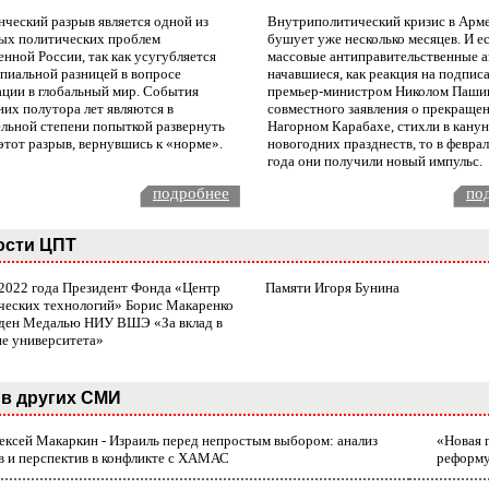
нческий разрыв является одной из
Внутриполитический кризис в Арм
ых политических проблем
бушует уже несколько месяцев. И е
нной России, так как усугубляется
массовые антиправительственные а
пиальной разницей в вопросе
начавшиеся, как реакция на подпис
ации в глобальный мир. События
премьер-министром Николом Паши
них полутора лет являются в
совместного заявления о прекращен
ельной степени попыткой развернуть
Нагорном Карабахе, стихли в канун
этот разрыв, вернувшись к «норме».
новогодних празднеств, то в февра
года они получили новый импульс.
подробнее
по
ости ЦПТ
 2022 года Президент Фонда «Центр
Памяти Игоря Бунина
ческих технологий» Борис Макаренко
ден Медалью НИУ ВШЭ «За вклад в
ие университета»
в других СМИ
лексей Макаркин - Израиль перед непростым выбором: анализ
«Новая 
в и перспектив в конфликте с ХАМАС
реформ