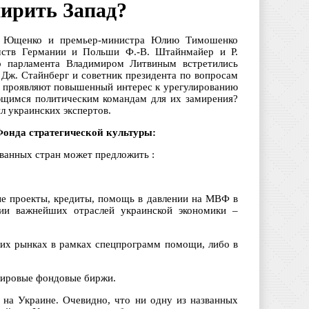
мирить Запад?
а Ющенко и премьер-министра Юлию Тимошенко
мств Германии и Польши Ф.-В. Штайнмайер и Р.
о парламента Владимиром Литвиным встретились
 Дж. Стайнберг и советник президента по вопросам
ы проявляют повышенный интерес к урегулированию
ющимся политическим командам для их замирения?
л украинских экспертов.
Фонда стратегической культуры:
ованных стран может предложить :
е проекты, кредиты, помощь в давлении на МВФ в
ии важнейших отраслей украинской экономики –
ких рынках в рамках спецпрограмм помощи, либо в
мировые фондовые биржи.
 на Украине. Очевидно, что ни одну из названных