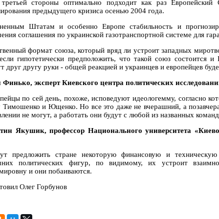
 третьей стороны оптимально подходит как раз Европейский 
лирования предыдущего кризиса осенью 2004 года.
ненным Штатам и особенно Европе стабильность и прогнозир
чения соглашения по украинской газотранспортной системе для гар
твенный формат союза, который вряд ли устроит западных миротво
если гипотетически предположить, что такой союз состоится и
т друг другу руки - общей реакцией и украинцев и европейцев буде
 Финько, эксперт Киевского центра политических исследован
опейцы по сей день, похоже, исповедуют идеологемму, согласно ко
 Тимошенко и Ющенко. Но все это даже не вчерашний, а позавчер
лении не могут, а работать они будут с любой из названных команд
тин Якушик, профессор Национального университета «Киево
ут предложить стране некоторую финансовую и техническую 
них политических фигур, по видимому, их устроит взаимн
мировну и они побаиваются.
товил Олег Горбунов