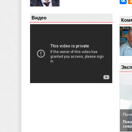
Видео
Ком
Эксп
Поли
Поко
совр