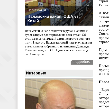
стран
Герма
Политком.RU
А вот
Панамский канал: США vs.
связе
Китай
оспар
альте
восто
Панамский канал останется в руках Панамы и
Соот
будет открыт для торговли из всех стран. Об
проам
этом заявил панамский администратор водного
страв
пути, Рикаурте Васкес который назвал опасными
утверждения избранного президента Дональда
Герма
Трампа о том, что США должны взять его под
проам
свой контроль.
Януко
подробнее
Польш
принц
Интервью
и СШ
Павел
- Евр
Они у
котор
предс
котор