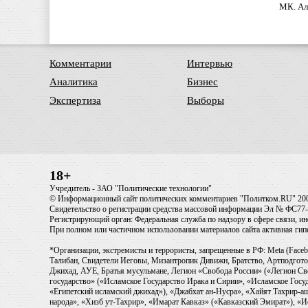
МК. Ал
Комментарии
Интервью
Аналитика
Бизнес
Экспертиза
Выборы
18+
Учредитель - ЗАО "Политические технологии"
© Информационный сайт политических комментариев "Политком.RU" 20
Свидетельство о регистрации средства массовой информации Эл № ФС77-6
Регистрирующий орган: Федеральная служба по надзору в сфере связи, 
При полном или частичном использовании материалов сайта активная ги
*Организации, экстремисты и террористы, запрещенные в РФ: Meta (Faceb
Талибан, Свидетели Иеговы, Мизантропик Дивижн, Братство, Артподготов
Джихад, АУЕ, Братья мусульмане, Легион «Свобода России» («Легион Св
государство» («Исламское Государство Ирака и Сирии», «Исламское Го
«Египетский исламский джихад»), «Джабхат ан-Нусра», «Хайят Тахрир
народа», «Хизб ут-Тахрир», «Имарат Кавказ» («Кавказский Эмират»), «