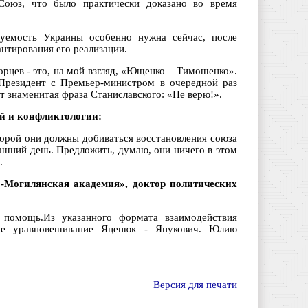
Союз, что было практически доказано во время
уемость Украины особенно нужна сейчас, после
антирования его реализации.
рцев - это, на мой взгляд, «Ющенко – Тимошенко».
 Президент с Премьер-министром в очередной раз
т знаменитая фраза Станиславского: «Не верю!».
ий и конфликтологии:
торой они должны добиваться восстановления союза
ашний день. Предложить, думаю, они ничего в этом
.
-Могилянская академия», доктор политических
помощь.Из указанного формата взаимодействия
ое уравновешивание Яценюк - Янукович. Юлию
Версия для печати