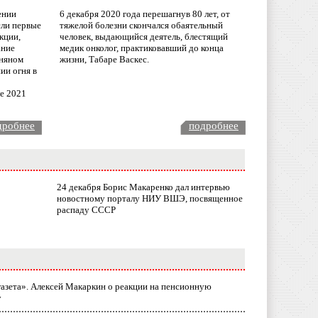
ении
6 декабря 2020 года перешагнув 80 лет, от
сли первые
тяжелой болезни скончался обаятельный
кции,
человек, выдающийся деятель, блестящий
ание
медик онколог, практиковавший до конца
няном
жизни, Табаре Васкес.
ии огня в
ле 2021
дробнее
подробнее
24 декабря Борис Макаренко дал интервью
новостному порталу НИУ ВШЭ, посвященное
распаду СССР
газета». Алексей Макаркин о реакции на пенсионную
у