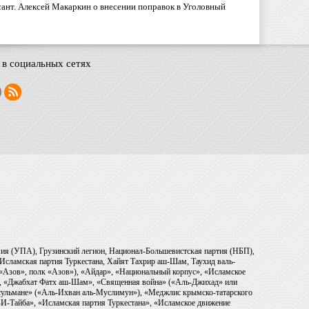
ант. Алексей Макаркин о внесении поправок в Уголовный
в социальных сетях
рмия (УПА), Грузинский легион, Национал-Большевистская партия (НБП),
Исламская партия Туркестана, Хайят Тахрир аш-Шам, Таухид валь-
 «Азов», полк «Азов»), «Айдар», «Национальный корпус», «Исламское
), «Джабхат Фатх аш-Шам», «Священная война» («Аль-Джихад» или
ульмане» («Аль-Ихван аль-Муслимун»), «Меджлис крымско-татарского
И-Тайба», «Исламская партия Туркестана», «Исламское движение