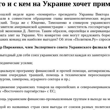
го и с кем на Украине хочет при
ошлой неделе идею «помирить» президента Украины Виктор
зали в совместном обращении главы внешнеполитических ведо
ский. Тогда же с Ющенко, Тимошенко и спикером украинског
тавители американской администрации – заместитель госсекретаря
ой экономики Д. Липтон. Таким образом, европейцы и американц
икта элит на Украине. Что конкретно они могут предложить бор
каких команд им наиболее выгоден? Об этом «Политком.Ру» спроси
р Пироженко, член Экспертного совета Украинского филиала 
 выгодный для себя союз украинских политсил каждая из заинтерес
реднические усилия;
ециальную программу финансовой и прочей помощи, антикризисны
ении очередных траншей, помощь в техническом переоснащен
ургии, химпрома, аграрного сектора и пр.;
одвижение украинских товаров на европейских и североамериканс
х «Восточного партнёрства» с ЕС;
мощь украинским финансово-промышленным группам в выходе на 
дой из названных стран свои выгоды от союзов разных политсил