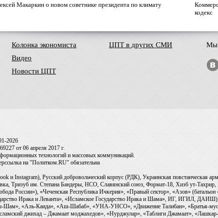
ексей Макаркин о новом советнике президента по климату
Коммерс
кодекс
Колонка экономиста
ЦПТ в других СМИ
Мы 
Видео
Новости ЦПТ
01-2026
9227 от 06 апреля 2017 г.
информационных технологий и массовых коммуникаций.
перссылка на "Политком.RU" обязательна
ook и Instagram), Русский добровольческий корпус (РДК), Украинская повстанческая а
ка, Тризуб им. Степана Бандеры, НСО, Славянский союз, Формат-18, Хизб ут-Тахрир, 
обода России»), «Чеченская Республика Ичкерия», «Правый сектор», «Азов» (батальон
сударство Ирака и Леванта», «Исламское Государство Ирака и Шама», ИГ, ИГИЛ, ДАИШ
-аш-Шам», «Аль-Каида», «Аш-Шабаб», «УНА-УНСО», «Движение Талибан», «Братья-мус
Исламский джихад – Джамаат моджахедов», «Нурджулар», «Таблиги Джамаат», «Лашкар-