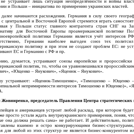
 не устраивает лишь ситуация неопределённости и войны влас
нии и Польши – инициатива по примирению украинских властей.
 далее начинаются расхождения. Германия в силу своего геогра
й с центральной и Восточной Европой стремится играть самостоя
ивая у Польши статус главного контрагента стран СНГ на За
рнативу для Восточной Европы проамериканской политике По
чноевропейской политики Германии является учёт интересов Р
ветственно, Германии наиболее выгоден союз тех политси
ериканскую политику и при этом не создают проблем ЕС: не уст
ливают ЕС и Германию с РФ и пр.
нию, думается, устраивают союзы европейски и пророссийски 
ериканский политик, то, чтобы он уравновешивался пророссийским
вич», «Ющенко – Янукович», «Яценюк – Янукович».
у устраивают: «Яценюк-Тимошенко», «Тимошенко – Ющенко - 
ипиальной непримиримости интересов Тимошенко и Ющенко)», «Яц
А.
 Жовниренко, председатель Правления Центра стратегических 
опейцев и американцев устроит любой расклад, при котором будет
же просто устали ждать внутриукраинского примирения, поняв, что
ые она должна решать сама» не работает. И действительно, поли
тавлены взаимно и остро конкурирующими бизнес-структурами,
ая для любой из этих структур не является бизнес-конкурентом 