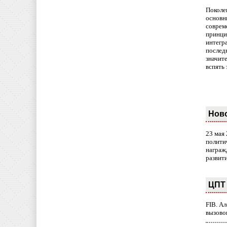
Поколе
основн
совреме
принци
интегр
послед
значит
вспять 
Нов
23 мая
полити
награж
развит
ЦПТ 
FIB. А
вызово