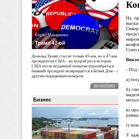
Ко
На пр
выска
Сикор
предс
Борис Макаренко
миров
Трамп 47-ой
конфл
Союз 
Дональд Трамп стал не только 45-ым, но и 47-ым
Викто
президентом США – во второй раз в истории
США после неудачной попытки переизбраться
- Под
бывший президент возвращается в Белый Дом – с
другим порядковым номером.
а) пос
подробнее
б) сп
выдел
Бизнес
металл
в) пр
рамка
г) по
У каж