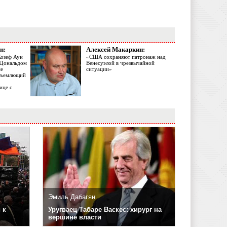
н:
Алексей Макаркин:
Жозеф Аун
«США сохраняют патронаж над
с Дональдом
Венесуэлой в чрезвычайной
ме
ситуации»
объемлющий
ице с
Эмиль Дабагян
 к
Уругваец Табаре Васкес: хирург на
вершине власти