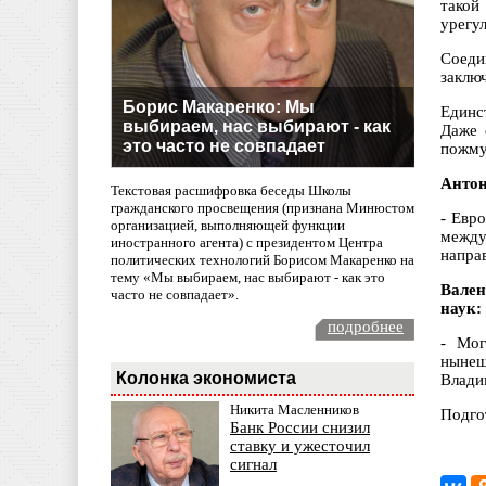
такой
урегу
Соеди
заклю
Борис Макаренко: Мы
Единс
выбираем, нас выбирают - как
Даже 
это часто не совпадает
пожму
Антон
Текстовая расшифровка беседы Школы
гражданского просвещения (признана Минюстом
- Евр
организацией, выполняющей функции
между
иностранного агента) с президентом Центра
направ
политических технологий Борисом Макаренко на
тему «Мы выбираем, нас выбирают - как это
Вален
часто не совпадает».
наук:
подробнее
- Мог
нынеш
Колонка экономиста
Влади
Никита Масленников
Подго
Банк России снизил
ставку и ужесточил
сигнал