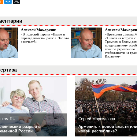
ментарии
Алексей Макаркин:
Алексей Макарки
«В польской партии «Право и
«Президент Ливана 
справедливость» раскол. Что это
21 июля на встрече 
означает?»
Трампом в Белом до
представил ему все
план по укреплению
стабильности на гран
Израилем»
ертиза
тком.RU
Сергей Маркедонов
ленческий разрыв в
Армения: к новой власти или
еменной России
новой республике?