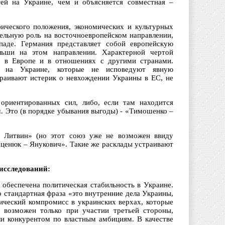
тей на Украине, чем и объясняется совместная –
фического положения, экономических и культурных
тельную роль на восточноевропейском направлении,
паде. Германия представляет собой европейскую
льши на этом направлении. Характерной чертой
Ф в Европе и в отношениях с другими странами.
л на Украине, которые не исповедуют явную
раивают истерик о невхождении Украины в ЕС, не
ориентированных сил, либо, если там находится
. Это (в порядке убывания выгоды) - «Тимошенко –
Литвин» (но этот союз уже не возможен ввиду
енюк – Янукович». Такие же расклады устраивают
исследований:
 обеспечена политическая стабильность в Украине.
 стандартная фраза «это внутренние дела Украины,
тический компромисс в украинских верхах, которые
 возможен только при участии третьей стороны,
или конкурентом по властным амбициям. В качестве