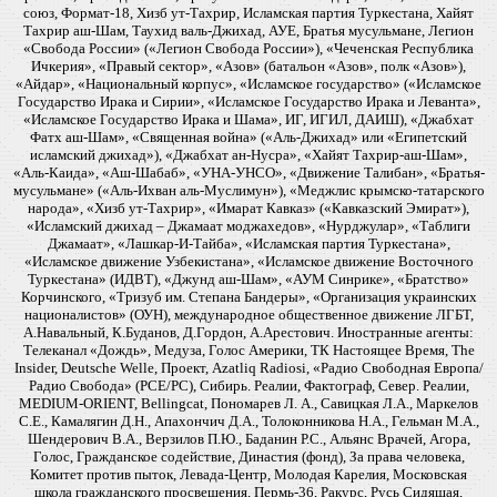
союз, Формат-18, Хизб ут-Тахрир, Исламская партия Туркестана, Хайят
Тахрир аш-Шам, Таухид валь-Джихад, АУЕ, Братья мусульмане, Легион
«Свобода России» («Легион Свобода России»), «Чеченская Республика
Ичкерия», «Правый сектор», «Азов» (батальон «Азов», полк «Азов»),
«Айдар», «Национальный корпус», «Исламское государство» («Исламское
Государство Ирака и Сирии», «Исламское Государство Ирака и Леванта»,
«Исламское Государство Ирака и Шама», ИГ, ИГИЛ, ДАИШ), «Джабхат
Фатх аш-Шам», «Священная война» («Аль-Джихад» или «Египетский
исламский джихад»), «Джабхат ан-Нусра», «Хайят Тахрир-аш-Шам»,
«Аль-Каида», «Аш-Шабаб», «УНА-УНСО», «Движение Талибан», «Братья-
мусульмане» («Аль-Ихван аль-Муслимун»), «Меджлис крымско-татарского
народа», «Хизб ут-Тахрир», «Имарат Кавказ» («Кавказский Эмират»),
«Исламский джихад – Джамаат моджахедов», «Нурджулар», «Таблиги
Джамаат», «Лашкар-И-Тайба», «Исламская партия Туркестана»,
«Исламское движение Узбекистана», «Исламское движение Восточного
Туркестана» (ИДВТ), «Джунд аш-Шам», «АУМ Синрике», «Братство»
Корчинского, «Тризуб им. Степана Бандеры», «Организация украинских
националистов» (ОУН), международное общественное движение ЛГБТ,
А.Навальный, К.Буданов, Д.Гордон, А.Арестович. Иностранные агенты:
Телеканал «Дождь», Медуза, Голос Америки, ТК Настоящее Время, The
Insider, Deutsche Welle, Проект, Azatliq Radiosi, «Радио Свободная Европа/
Радио Свобода» (PCE/PC), Сибирь. Реалии, Фактограф, Север. Реалии,
MEDIUM-ORIENT, Bellingcat, Пономарев Л. А., Савицкая Л.А., Маркелов
С.Е., Камалягин Д.Н., Апахончич Д.А., Толоконникова Н.А., Гельман М.А.,
Шендерович В.А., Верзилов П.Ю., Баданин Р.С., Альянс Врачей, Агора,
Голос, Гражданское содействие, Династия (фонд), За права человека,
Комитет против пыток, Левада-Центр, Молодая Карелия, Московская
школа гражданского просвещения, Пермь-36, Ракурс, Русь Сидящая,