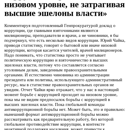
низовом уровне, не затрагивая
высшие эшелоны власти»
Комментируя подготовленный Генпрокуратурой доклад о
коррупции, где главными взяточниками являются
милиционеры, преподаватели и врачи, а не чиновники, я бы
подчеркнул, что есть несколько видов коррупции. Юрий Чайка,
приводя статистику, говорит о бытовой или иначе низовой
коррупции, которая касается учителей, врачей милиционеров.
Надо понимать, что статистика просто не учитывает
политическую коррупцию и взяточничество в высших
эшелонах власти, потому что составляется согласно
уголовным делам, заведенным правоохранительными
органами. И естественно чиновника из администрации
президента или политика, использующего административный
ресурс, мы в статистике правоохранительных органов не
увидим. Отчет Чайки ярко отражает, что у нас в настоящий
момент борьбе с коррупцией проходит на низовом уровне,
пока мы не видим предпосылок борьбы с коррупцией в
высших эшелонах власти. Пока глобальной команды
антикоррупционной борьбы нет. Может быть, это и правильно:
нынешний формат антикоррупционной борьбы можно
рассматривать как предварительную работу, без которой
глобальное противодействие коррупции, в контексте
неактивной поддержки населения, может привести к