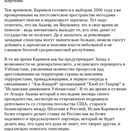
Киргизии.
Тем временем, Каримов готовится к выборам 2006 года уже
проверенными на постсоветском пространстве методами -
поднимает пенсии и индексирует зарплаты. Тут надо
отметить, что ни Акаеву, ни Януковичу это в свое время не
помогло - ведь митинговать выходят те, кто этих денег от
государства не получает. Да и заплатить за революцию
западные спонсоры могут значительно больше, нежели смогут
добавить к зарплатам и пенсиям власти небольшой и не
слишком богатой среднеазиатской республики.
В то же время Каримов как бы предупреждает Запад о
возможности не демократического, а исламского переворота в
Узбекистане, увеличивая количество процессов над
арестованными на территории страны исламскими
террористами, принадлежащими, в первую очередь к
связанными с "Аль-Каидой" организацией "Хизб-ут-Тахрир" и
"Исламским движением Узбекистана". В то же время в отличие
от Аскара Акаева который и последние месяцы своего
президентства, несмотря на откровенную подрывную
деятельность со стороны посольства США, старался
балансировать между Штатами и Россией, Ислам Каримов все
более открыто делает ставку на Россию как на более
надежного и предсказуемого партнера, который не будет
делать вид, что одна его рука не знает, что творит другая, и
параллельно помогать оппозиции.