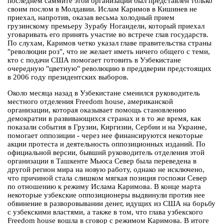
последнем саммите этой организации был представлен только
своим послом в Молдавии. Ислам Каримов в Кишинев не
приехал, напротив, оказав весьма холодный прием
грузинскому премьеру Зурабу Ногаидели, который приехал
уговаривать его принять участие во встрече глав государств.
По слухам, Каримов четко указал главе правительства страны
"революции роз", что не желает иметь ничего общего с теми,
кто с подачи США помогает готовить в Узбекистане
очередную "цветную" революцию в преддверии предстоящих
в 2006 году президентских выборов.
Около месяца назад в Узбекистане сменился руководитель
местного отделения Freedom house, американской
организации, которая оказывает помощь становлению
демократии в развивающихся странах и в то же время, как
показали события в Грузии, Киргизии, Сербии и на Украине,
помогает оппозиции - через нее финансируются некоторые
акции протеста и деятельность оппозиционных изданий. По
официальной версии, бывший руководитель отделения этой
организации в Ташкенте Мьюса Север была переведена в
другой регион мира на новую работу, однако не исключено,
что причиной стала слишком мягкая позиция госпожи Север
по отношению к режиму Ислама Каримова. В конце марта
некоторые узбекские оппозиционеры выдвинули против нее
обвинение в разворовывании денег, идущих из США на борьбу
с узбекскими властями, а также в том, что глава узбекского
Freedom house вошла в сговор с режимом Каримова. В итоге