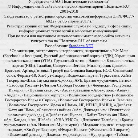
Учредитель - ЗАО "Политические технологии"
© Информационный сайт политических комментариев "Политком.RU"
2001-2018
Свидетельство о регистрации средства массовой информации Эл № ФС77-
69227 от 06 апреля 2017 г.
Регистрирующий орган: Федеральная служба по надзору в сфере связи,
информационных технологий и массовых коммуникаций.
При полном или частичном использовании материалов сайта активная
гиперссылка на "Политком.RU" обязательна
Разработчик:
Standarta.NET
*Организации, экстремисты и террористы, запрещенные в РФ: Meta
(Facebook и Instagram), Русский добровольческий корпус (РДК), Украинская
повстанческая армия (УПА), Грузинский легион, Национал-Большевистская
партия (НБП), Талибан, Свидетели Иеговы, Мизантропик Дивижн,
Братство, Артподготовка, Тризуб им. Степана Бандеры, НСО, Славянский
союз, Формат-18, Хизб ут-Тахрир, Исламская партия Туркестана, Хайят
Тахрир аш-Шам, Таухид валь-Джихад, АУЕ, Братья мусульмане, Легион
«Свобода России» («Легион Свобода России»), «Чеченская Республика
Ичкерия», «Правый сектор», «Азов» (батальон «Азов», полк «Азов»),
«Айдар», «Национальный корпус», «Исламское государство» («Исламское
Государство Ирака и Сирии», «Исламское Государство Ирака и Леванта»,
«Исламское Государство Ирака и Шама», ИГ, ИГИЛ, ДАИШ), «Джабхат
Фатх аш-Шам», «Священная война» («Аль-Джихад» или «Египетский
исламский джихад»), «Джабхат ан-Нусра», «Хайят Тахрир-аш-Шам»,
«Аль-Каида», «Аш-Шабаб», «УНА-УНСО», «Движение Талибан», «Братья-
мусульмане» («Аль-Ихван аль-Муслимун»), «Меджлис крымско-татарского
народа», «Хизб ут-Тахрир», «Имарат Кавказ» («Кавказский Эмират»),
«Исламский джихад – Джамаат моджахедов», «Нурджулар», «Таблиги