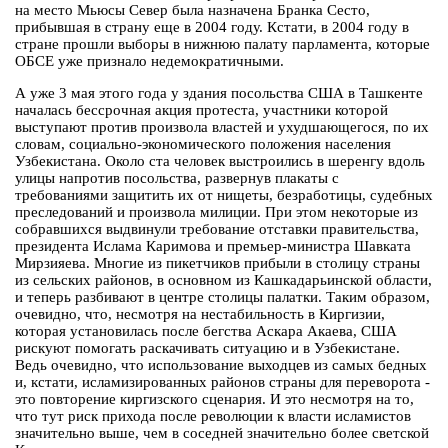
на место Мьюсы Север была назначена Бранка Сесто,
прибывшая в страну еще в 2004 году. Кстати, в 2004 году в
стране прошли выборы в нижнюю палату парламента, которые
ОБСЕ уже признало недемократичными.
А уже 3 мая этого года у здания посольства США в Ташкенте
началась бессрочная акция протеста, участники которой
выступают против произвола властей и ухудшающегося, по их
словам, социально-экономического положения населения
Узбекистана. Около ста человек выстроились в шеренгу вдоль
улицы напротив посольства, развернув плакаты с
требованиями защитить их от нищеты, безработицы, судебных
преследований и произвола милиции. При этом некоторые из
собравшихся выдвинули требование отставки правительства,
президента Ислама Каримова и премьер-министра Шавката
Мирзияева. Многие из пикетчиков прибыли в столицу страны
из сельских районов, в основном из Кашкадарьинской области,
и теперь разбивают в центре столицы палатки. Таким образом,
очевидно, что, несмотря на нестабильность в Киргизии,
которая установилась после бегства Аскара Акаева, США
рискуют помогать раскачивать ситуацию и в Узбекистане.
Ведь очевидно, что использование выходцев из самых бедных
и, кстати, исламизированных районов страны для переворота -
это повторение киргизского сценария. И это несмотря на то,
что тут риск прихода после революции к власти исламистов
значительно выше, чем в соседней значительно более светской