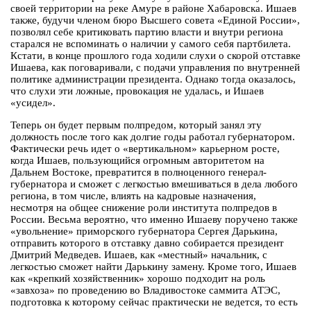
своей территории на реке Амуре в районе Хабаровска. Ишаев
также, будучи членом бюро Высшего совета «Единой России»,
позволял себе критиковать партию власти и внутри региона
старался не вспоминать о наличии у самого себя партбилета.
Кстати, в конце прошлого года ходили слухи о скорой отставке
Ишаева, как поговаривали, с подачи управления по внутренней
политике администрации президента. Однако тогда оказалось,
что слухи эти ложные, провокация не удалась, и Ишаев
«усидел».
Теперь он будет первым полпредом, который занял эту
должность после того как долгие годы работал губернатором.
Фактически речь идет о «вертикальном» карьерном росте,
когда Ишаев, пользующийся огромным авторитетом на
Дальнем Востоке, превратится в полноценного генерал-
губернатора и сможет с легкостью вмешиваться в дела любого
региона, в том числе, влиять на кадровые назначения,
несмотря на общее снижение роли института полпредов в
России. Весьма вероятно, что именно Ишаеву поручено также
«увольнение» приморского губернатора Сергея Дарькина,
отправить которого в отставку давно собирается президент
Дмитрий Медведев. Ишаев, как «местный» начальник, с
легкостью сможет найти Дарькину замену. Кроме того, Ишаев
как «крепкий хозяйственник» хорошо подходит на роль
«завхоза» по проведению во Владивостоке саммита АТЭС,
подготовка к которому сейчас практически не ведется, то есть