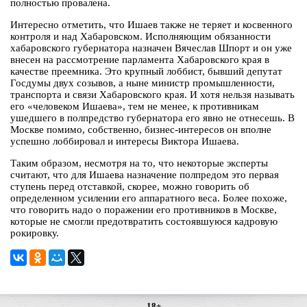
полностью провалена.
Интересно отметить, что Ишаев также не теряет и косвенного
контроля и над Хабаровском. Исполняющим обязанности
хабаровского губернатора назначен Вячеслав Шпорт и он уже
внесен на рассмотрение парламента Хабаровского края в
качестве преемника. Это крупный лоббист, бывший депутат
Госдумы двух созывов, а ныне министр промышленности,
транспорта и связи Хабаровского края. И хотя нельзя называть
его «человеком Ишаева», тем не менее, к противникам
ушедшего в полпредство губернатора его явно не отнесешь. В
Москве помимо, собственно, бизнес-интересов он вполне
успешно лоббировал и интересы Виктора Ишаева.
Таким образом, несмотря на то, что некоторые эксперты
считают, что для Ишаева назначение полпредом это первая
ступень перед отставкой, скорее, можно говорить об
определенном усилении его аппаратного веса. Более похоже,
что говорить надо о поражении его противников в Москве,
которые не смогли предотвратить состоявшуюся кадровую
рокировку.
18+