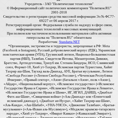
Учредитель - ЗАО "Политические технологии"
© Информационный сайт политических комментариев "Политком.RU"
2001-2018
Свидетельство о регистрации средства массовой информации Эл № ФС77-
69227 от 06 апреля 2017 г.
Регистрирующий орган: Федеральная служба по надзору в сфере связи,
информационных технологий и массовых коммуникаций.
При полном или частичном использовании материалов сайта активная
гиперссылка на "Политком.RU" обязательна
Разработчик:
Standarta.NET
*Организации, экстремисты и террористы, запрещенные в РФ: Meta
(Facebook и Instagram), Русский добровольческий корпус (РДК), Украинская
повстанческая армия (УПА), Грузинский легион, Национал-Большевистская
партия (НБП), Талибан, Свидетели Иеговы, Мизантропик Дивижн,
Братство, Артподготовка, Тризуб им. Степана Бандеры, НСО, Славянский
союз, Формат-18, Хизб ут-Тахрир, Исламская партия Туркестана, Хайят
Тахрир аш-Шам, Таухид валь-Джихад, АУЕ, Братья мусульмане, Легион
«Свобода России» («Легион Свобода России»), «Чеченская Республика
Ичкерия», «Правый сектор», «Азов» (батальон «Азов», полк «Азов»),
«Айдар», «Национальный корпус», «Исламское государство» («Исламское
Государство Ирака и Сирии», «Исламское Государство Ирака и Леванта»,
«Исламское Государство Ирака и Шама», ИГ, ИГИЛ, ДАИШ), «Джабхат
Фатх аш-Шам», «Священная война» («Аль-Джихад» или «Египетский
исламский джихад»), «Джабхат ан-Нусра», «Хайят Тахрир-аш-Шам»,
«Аль-Каида», «Аш-Шабаб», «УНА-УНСО», «Движение Талибан», «Братья-
мусульмане» («Аль-Ихван аль-Муслимун»), «Меджлис крымско-татарского
народа», «Хизб ут-Тахрир», «Имарат Кавказ» («Кавказский Эмират»),
«Исламский джихад – Джамаат моджахедов», «Нурджулар», «Таблиги