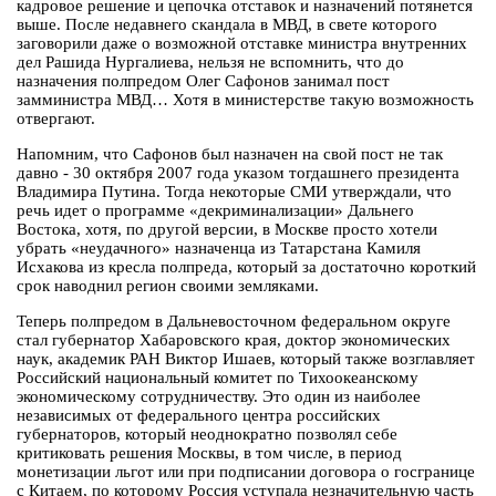
кадровое решение и цепочка отставок и назначений потянется
выше. После недавнего скандала в МВД, в свете которого
заговорили даже о возможной отставке министра внутренних
дел Рашида Нургалиева, нельзя не вспомнить, что до
назначения полпредом Олег Сафонов занимал пост
замминистра МВД… Хотя в министерстве такую возможность
отвергают.
Напомним, что Сафонов был назначен на свой пост не так
давно - 30 октября 2007 года указом тогдашнего президента
Владимира Путина. Тогда некоторые СМИ утверждали, что
речь идет о программе «декриминализации» Дальнего
Востока, хотя, по другой версии, в Москве просто хотели
убрать «неудачного» назначенца из Татарстана Камиля
Исхакова из кресла полпреда, который за достаточно короткий
срок наводнил регион своими земляками.
Теперь полпредом в Дальневосточном федеральном округе
стал губернатор Хабаровского края, доктор экономических
наук, академик РАН Виктор Ишаев, который также возглавляет
Российский национальный комитет по Тихоокеанскому
экономическому сотрудничеству. Это один из наиболее
независимых от федерального центра российских
губернаторов, который неоднократно позволял себе
критиковать решения Москвы, в том числе, в период
монетизации льгот или при подписании договора о госгранице
с Китаем, по которому Россия уступала незначительную часть