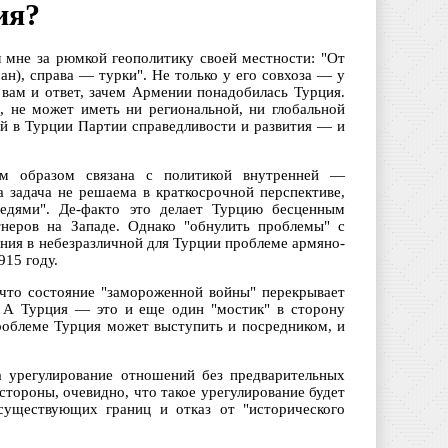
ия?
л мне за рюмкой геополитику своей местности: "От
ан), справа — турки". Не только у его совхоза — у
 вам и ответ, зачем Армении понадобилась Турция.
, не может иметь ни региональной, ни глобальной
ей в Турции Партии справедливости и развития — и
м образом связана с политикой внутренней —
 задача не решаема в краткосрочной перспективе,
седями". Де-факто это делает Турцию бесценным
тнеров на Западе. Однако "обнулить проблемы" с
ния в небезразличной для Турции проблеме армяно-
915 году.
что состояние "замороженной войны" перекрывает
. А Турция — это и еще один "мостик" в сторону
роблеме Турция может выступить и посредником, и
 урегулирование отношений без предварительных
тороны, очевидно, что такое урегулирование будет
 существующих границ и отказ от "исторического