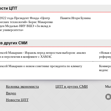
ости ЦПТ
 2022 года Президент Фонда «Центр
Памяти Игоря Бунина
ческих технологий» Борис Макаренко
ден Медалью НИУ ВШЭ «За вклад в
ие университета»
в других СМИ
лексей Макаркин - Израиль перед непростым выбором: анализ
«Новая 
в и перспектив в конфликте с ХАМАС
реформ
ексей Макаркин о новом советнике президента по климату
Коммерс
кодекс
Колонка экономиста
ЦПТ в других СМИ
Мы 
Видео
Новости ЦПТ