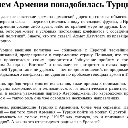
чем Армении понадобилась Турц
 далекие советские времена армянский директор совхоза объясня
деревни слева — персики (имелись в виду не сладкие фрукты, а Ир
Армении соседи либо враги, либо по крайней мере не друзья. Вот
на, которая живет в условиях постоянных конфликтов с соседями
ей политики". Знаете, кто это сказал? Ахмет Давутоглу из правящ
урцию.
урции внешняя политика — сближение с Европой теснейши
низацией, превращением в современную страну. Понимая, что эта
я провозгласила своим приоритетом "обнуление проблем с со
том Запада на Востоке" и повышает ее авторитет в глазах пар
ией Турции так и не удалось — нет ни дипотношений, ни продвиже
айджанского конфликта, ни сдвигов по проблеме геноцида армян в 1
ия, пройдя через многие испытания, тоже пришла к пониманию, 
траны возможности и экономического, и политического развития
ы, и весьма уважаемый партнер Азербайджана. По карабахской п
том — такую роль она уже освоила на нескольких направлениях.
емы, разделяющие Турцию с Арменией, более чем серьезны. На
ий — как того хочет Армения — Турция пойти не может. С другой с
зумевать не только тему "1915" как таковую, но и признание
дия". А как на это отреагируют радикалы в Ереване?