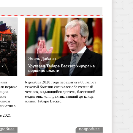
Эмиль Дабагян
 к
Уругваец Табаре Васкес: хирург на
вершине власти
ении
6 декабря 2020 года перешагнув 80 лет, от
сли первые
тяжелой болезни скончался обаятельный
кции,
человек, выдающийся деятель, блестящий
ание
медик онколог, практиковавший до конца
няном
жизни, Табаре Васкес.
ии огня в
ле 2021
дробнее
подробнее