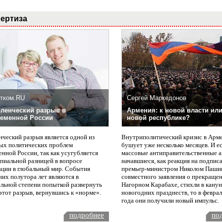
ертиза
тком.RU
Сергей Маркедонов
ленческий разрыв в
Армения: к новой власти или
еменной России
новой республике?
нческий разрыв является одной из
Внутриполитический кризис в Арм
ых политических проблем
бушует уже несколько месяцев. И е
нной России, так как усугубляется
массовые антиправительственные а
пиальной разницей в вопросе
начавшиеся, как реакция на подпис
ации в глобальный мир. События
премьер-министром Николом Паши
них полутора лет являются в
совместного заявления о прекращен
ельной степени попыткой развернуть
Нагорном Карабахе, стихли в канун
этот разрыв, вернувшись к «норме».
новогодних празднеств, то в февра
года они получили новый импульс.
подробнее
по