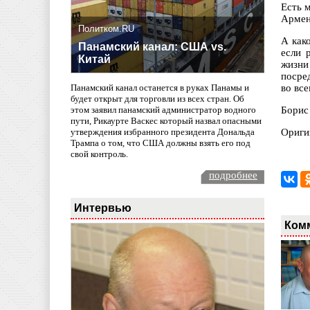
Есть 
Армен
Политком.RU
А как
Панамский канал: США vs.
если 
Китай
жизни
посре
во вс
Панамский канал останется в руках Панамы и
будет открыт для торговли из всех стран. Об
Борис
этом заявил панамский администратор водного
пути, Рикаурте Васкес который назвал опасными
Ориги
утверждения избранного президента Дональда
Трампа о том, что США должны взять его под
свой контроль.
подробнее
Интервью
Ком