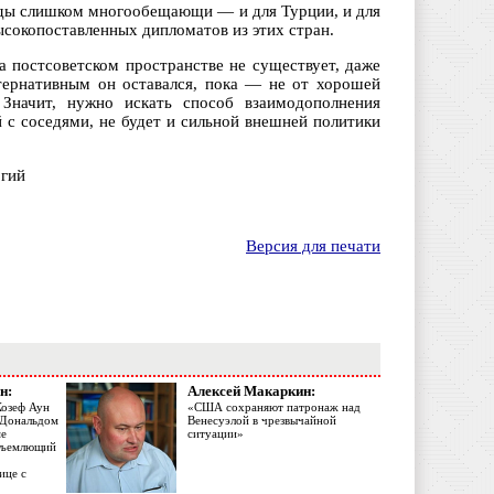
енды слишком многообещающи — и для Турции, и для
ысокопоставленных дипломатов из этих стран.
а постсоветском пространстве не существует, даже
ьтернативным он оставался, пока — не от хорошей
Значит, нужно искать способ взаимодополнения
 с соседями, не будет и сильной внешней политики
огий
Версия для печати
н:
Алексей Макаркин:
Жозеф Аун
«США сохраняют патронаж над
с Дональдом
Венесуэлой в чрезвычайной
ме
ситуации»
объемлющий
ице с