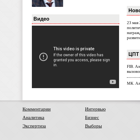
Нов
Видео
23 мая
полити
награж
развит
ЦПТ 
FIB. А
вызово
МК. Ал
Комментарии
Интервью
Аналитика
Бизнес
Экспертиза
Выборы