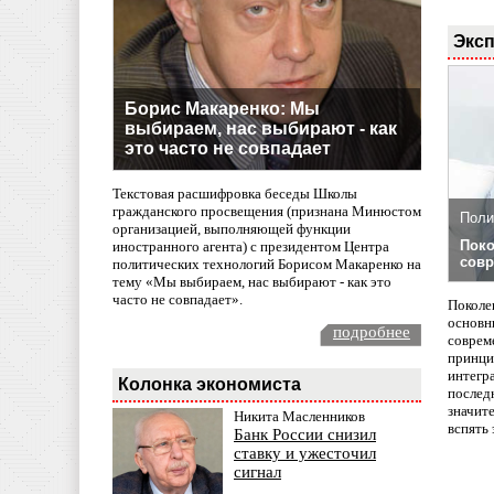
Эксп
Борис Макаренко: Мы
выбираем, нас выбирают - как
это часто не совпадает
Текстовая расшифровка беседы Школы
гражданского просвещения (признана Минюстом
Поли
организацией, выполняющей функции
Поко
иностранного агента) с президентом Центра
совр
политических технологий Борисом Макаренко на
тему «Мы выбираем, нас выбирают - как это
часто не совпадает».
Поколе
основн
подробнее
совреме
принци
интегр
Колонка экономиста
послед
значит
Никита Масленников
вспять 
Банк России снизил
ставку и ужесточил
сигнал