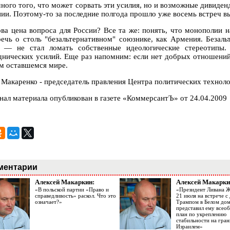
много того, что может сорвать эти усилия, но и возможные дивид
ии. Поэтому-то за последние полгода прошло уже восемь встреч в
ова цена вопроса для России? Все та же: понять, что монополии н
речь о столь "безальтернативном" союзнике, как Армения. Безал
 — не стал ломать собственные идеологические стереотипы. 
днических усилий. Еще раз напомним: если нет добрых отношений
ем оставшемся мире.
 Макаренко - председатель правления Центра политических технол
нал материала опубликован в газете «КоммерсантЪ» от 24.04.2009
ментарии
Алексей Макаркин:
Алексей Макарки
«В польской партии «Право и
«Президент Ливана 
справедливость» раскол. Что это
21 июля на встрече 
означает?»
Трампом в Белом до
представил ему все
план по укреплению
стабильности на гран
Израилем»