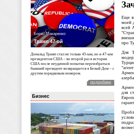
За
Еще в
моей 
всей 
"Стра
Борис Макаренко
внешн
Трамп 47-ой
про Т
Для Т
Дональд Трамп стал не только 45-ым, но и 47-ым
модер
президентом США – во второй раз в истории
Турци
США после неудачной попытки переизбраться
"аген
бывший президент возвращается в Белый Дом – с
Армен
другим порядковым номером.
азерб
подробнее
Армен
для с
Бизнес
Европ
гаран
Пробл
услов
подра
возмез