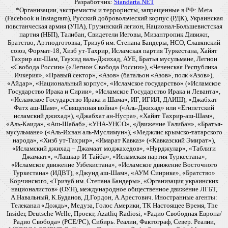
Разработчик:
Standarta.NET
*Организации, экстремисты и террористы, запрещенные в РФ: Meta
(Facebook и Instagram), Русский добровольческий корпус (РДК), Украинская
повстанческая армия (УПА), Грузинский легион, Национал-Большевистская
партия (НБП), Талибан, Свидетели Иеговы, Мизантропик Дивижн,
Братство, Артподготовка, Тризуб им. Степана Бандеры, НСО, Славянский
союз, Формат-18, Хизб ут-Тахрир, Исламская партия Туркестана, Хайят
Тахрир аш-Шам, Таухид валь-Джихад, АУЕ, Братья мусульмане, Легион
«Свобода России» («Легион Свобода России»), «Чеченская Республика
Ичкерия», «Правый сектор», «Азов» (батальон «Азов», полк «Азов»),
«Айдар», «Национальный корпус», «Исламское государство» («Исламское
Государство Ирака и Сирии», «Исламское Государство Ирака и Леванта»,
«Исламское Государство Ирака и Шама», ИГ, ИГИЛ, ДАИШ), «Джабхат
Фатх аш-Шам», «Священная война» («Аль-Джихад» или «Египетский
исламский джихад»), «Джабхат ан-Нусра», «Хайят Тахрир-аш-Шам»,
«Аль-Каида», «Аш-Шабаб», «УНА-УНСО», «Движение Талибан», «Братья-
мусульмане» («Аль-Ихван аль-Муслимун»), «Меджлис крымско-татарского
народа», «Хизб ут-Тахрир», «Имарат Кавказ» («Кавказский Эмират»),
«Исламский джихад – Джамаат моджахедов», «Нурджулар», «Таблиги
Джамаат», «Лашкар-И-Тайба», «Исламская партия Туркестана»,
«Исламское движение Узбекистана», «Исламское движение Восточного
Туркестана» (ИДВТ), «Джунд аш-Шам», «АУМ Синрике», «Братство»
Корчинского, «Тризуб им. Степана Бандеры», «Организация украинских
националистов» (ОУН), международное общественное движение ЛГБТ,
А.Навальный, К.Буданов, Д.Гордон, А.Арестович. Иностранные агенты:
Телеканал «Дождь», Медуза, Голос Америки, ТК Настоящее Время, The
Insider, Deutsche Welle, Проект, Azatliq Radiosi, «Радио Свободная Европа/
Радио Свобода» (PCE/PC), Сибирь. Реалии, Фактограф, Север. Реалии,