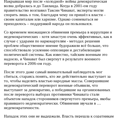
Накрывшая мир после «холодной» войны демократическая
волна добралась и до Таиланда. Когда в 2001-ом году
правительство возглавил Таксин Чинават, эксперты могли
спорить лишь о том, благодаря чему он пришёл к власти –
своим капиталам или харизме. Однако сомневаться не
приходилось – поддержкой народа он пользовался.
Со временем множащиеся обвинения премьера в коррупции и
недемократических - хотя зачастую очень эффективных, как в
случае с ударами по наркокартелям - методах решения
проблем общественное мнение будоражили всё больше, что
способствовало усилению оппозиции и дестабилизации
политической системы. Как известно, тайским военным это
надоело, и Чинават был свергнут в результате военного
переворота в 2006-ом году.
После этого даже самый внимательный наблюдатель мог
сбиться, стараясь понять, кто же действительно выступает за
то, чтобы наделить властью народные массы. Совершившие
недемократический переворот военные объявили, что
выступают за демократию, а победившие на организованных
после переворота выборах противники Чинавата стали
объектом нападок сторонников свергнутого премьера, якобы
правившего недемократически. Обвинения звучали в …
недемократичности.
Нападок этих они не выдержали. Власть перешла к соратникам