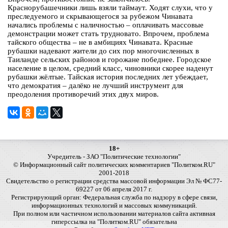
Краснорубашечники лишь взяли таймаут. Ходят слухи, что у
преследуемого и скрывающегося за рубежом Чинавата
начались проблемы с наличностью – оплачивать массовые
демонстрации может стать трудновато. Впрочем, проблема
тайского общества – не в амбициях Чинавата. Красные
рубашки надевают жители до сих пор многочисленных в
Таиланде сельских районов и горожане победнее. Городское
население в целом, средний класс, чиновники скорее наденут
рубашки жёлтые. Тайская история последних лет убеждает,
что демократия – далёко не лучший инструмент для
преодоления противоречий этих двух миров.
18+
Учредитель - ЗАО "Политические технологии"
© Информационный сайт политических комментариев "Политком.RU"
2001-2018
Свидетельство о регистрации средства массовой информации Эл № ФС77-
69227 от 06 апреля 2017 г.
Регистрирующий орган: Федеральная служба по надзору в сфере связи,
информационных технологий и массовых коммуникаций.
При полном или частичном использовании материалов сайта активная
гиперссылка на "Политком.RU" обязательна