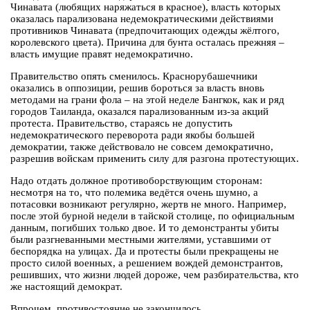
Чинавата (любящих наряжаться в красное), власть которых
оказалась парализована недемократическими действиями
противников Чинавата (предпочитающих одежды жёлтого,
королевского цвета). Причина для бунта осталась прежняя –
власть имущие правят недемократично.
Правительство опять сменилось. Краснорубашечники
оказались в оппозиции, решив бороться за власть вновь
методами на грани фола – на этой неделе Бангкок, как и ряд
городов Таиланда, оказался парализованным из-за акций
протеста. Правительство, стараясь не допустить
недемократического переворота ради якобы большей
демократии, также действовало не совсем демократично,
разрешив войскам применить силу для разгона протестующих.
Надо отдать должное противоборствующим сторонам:
несмотря на то, что полемика ведётся очень шумно, а
потасовки возникают регулярно, жертв не много. Например,
после этой бурной недели в тайской столице, по официальным
данным, погибших только двое. И то демонстранты убиты
были разгневанными местными жителями, уставшими от
беспорядка на улицах. Да и протесты были прекращены не
просто силой военных, а решением вождей демонстрантов,
решивших, что жизни людей дороже, чем разбирательства, кто
же настоящий демократ.
Впрочем, противостояние не закончилось.