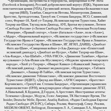
*Организации, экстремисты и террористы, запрещенные в РФ: Meta
(Facebook и Instagram), Русский добровольческий корпус (РДК), Украинская
повстанческая армия (УПА), Грузинский легион, Национал-Большевистская
партия (НБП), Талибан, Свидетели Иеговы, Мизантропик Дивижн,
Братство, Артподготовка, Тризуб им. Степана Бандеры, НСО, Славянский
союз, Формат-18, Хизб ут-Тахрир, Исламская партия Туркестана, Хайят
Тахрир аш-Шам, Таухид валь-Джихад, АУЕ, Братья мусульмане, Легион
«Свобода России» («Легион Свобода России»), «Чеченская Республика
Ичкерия», «Правый сектор», «Азов» (батальон «Азов», полк «Азов»),
«Айдар», «Национальный корпус», «Исламское государство» («Исламское
Государство Ирака и Сирии», «Исламское Государство Ирака и Леванта»,
«Исламское Государство Ирака и Шама», ИГ, ИГИЛ, ДАИШ), «Джабхат
Фатх аш-Шам», «Священная война» («Аль-Джихад» или «Египетский
исламский джихад»), «Джабхат ан-Нусра», «Хайят Тахрир-аш-Шам»,
«Аль-Каида», «Аш-Шабаб», «УНА-УНСО», «Движение Талибан», «Братья-
мусульмане» («Аль-Ихван аль-Муслимун»), «Меджлис крымско-татарского
народа», «Хизб ут-Тахрир», «Имарат Кавказ» («Кавказский Эмират»),
«Исламский джихад – Джамаат моджахедов», «Нурджулар», «Таблиги
Джамаат», «Лашкар-И-Тайба», «Исламская партия Туркестана»,
«Исламское движение Узбекистана», «Исламское движение Восточного
Туркестана» (ИДВТ), «Джунд аш-Шам», «АУМ Синрике», «Братство»
Корчинского, «Тризуб им. Степана Бандеры», «Организация украинских
националистов» (ОУН), международное общественное движение ЛГБТ,
А.Навальный, К.Буданов, Д.Гордон, А.Арестович. Иностранные агенты:
Телеканал «Дождь», Медуза, Голос Америки, ТК Настоящее Время, The
Insider, Deutsche Welle, Проект, Azatliq Radiosi, «Радио Свободная Европа/
Радио Свобода» (PCE/PC), Сибирь. Реалии, Фактограф, Север. Реалии,
MEDIUM-ORIENT, Bellingcat, Пономарев Л. А., Савицкая Л.А., Маркелов