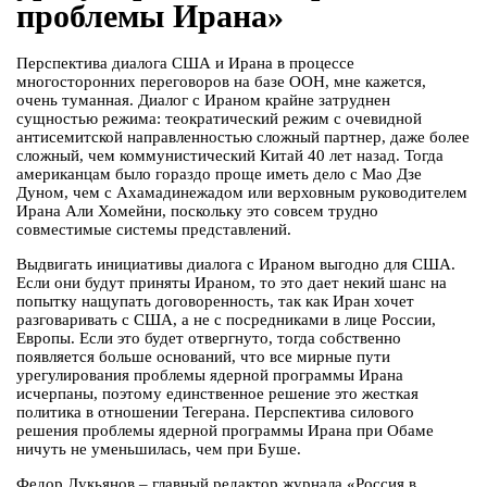
проблемы Ирана»
Перспектива диалога США и Ирана в процессе
многосторонних переговоров на базе ООН, мне кажется,
очень туманная. Диалог с Ираном крайне затруднен
сущностью режима: теократический режим с очевидной
антисемитской направленностью сложный партнер, даже более
сложный, чем коммунистический Китай 40 лет назад. Тогда
американцам было гораздо проще иметь дело с Мао Дзе
Дуном, чем с Ахамадинежадом или верховным руководителем
Ирана Али Хомейни, поскольку это совсем трудно
совместимые системы представлений.
Выдвигать инициативы диалога с Ираном выгодно для США.
Если они будут приняты Ираном, то это дает некий шанс на
попытку нащупать договоренность, так как Иран хочет
разговаривать с США, а не с посредниками в лице России,
Европы. Если это будет отвергнуто, тогда собственно
появляется больше оснований, что все мирные пути
урегулирования проблемы ядерной программы Ирана
исчерпаны, поэтому единственное решение это жесткая
политика в отношении Тегерана. Перспектива силового
решения проблемы ядерной программы Ирана при Обаме
ничуть не уменьшилась, чем при Буше.
Федор Лукьянов – главный редактор журнала «Россия в