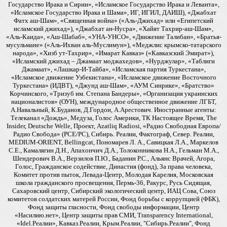
Государство Ирака и Сирии», «Исламское Государство Ирака и Леванта»,
«Исламское Государство Ирака и Шама», ИГ, ИГИЛ, ДАИШ), «Джабхат
Фатх аш-Шам», «Священная война» («Аль-Джихад» или «Египетский
исламский джихад»), «Джабхат ан-Нусра», «Хайят Тахрир-аш-Шам»,
«Аль-Каида», «Аш-Шабаб», «УНА-УНСО», «Движение Талибан», «Братья-
мусульмане» («Аль-Ихван аль-Муслимун»), «Меджлис крымско-татарского
народа», «Хизб ут-Тахрир», «Имарат Кавказ» («Кавказский Эмират»),
«Исламский джихад – Джамаат моджахедов», «Нурджулар», «Таблиги
Джамаат», «Лашкар-И-Тайба», «Исламская партия Туркестана»,
«Исламское движение Узбекистана», «Исламское движение Восточного
Туркестана» (ИДВТ), «Джунд аш-Шам», «АУМ Синрике», «Братство»
Корчинского, «Тризуб им. Степана Бандеры», «Организация украинских
националистов» (ОУН), международное общественное движение ЛГБТ,
А.Навальный, К.Буданов, Д.Гордон, А.Арестович. Иностранные агенты:
Телеканал «Дождь», Медуза, Голос Америки, ТК Настоящее Время, The
Insider, Deutsche Welle, Проект, Azatliq Radiosi, «Радио Свободная Европа/
Радио Свобода» (PCE/PC), Сибирь. Реалии, Фактограф, Север. Реалии,
MEDIUM-ORIENT, Bellingcat, Пономарев Л. А., Савицкая Л.А., Маркелов
С.Е., Камалягин Д.Н., Апахончич Д.А., Толоконникова Н.А., Гельман М.А.,
Шендерович В.А., Верзилов П.Ю., Баданин Р.С., Альянс Врачей, Агора,
Голос, Гражданское содействие, Династия (фонд), За права человека,
Комитет против пыток, Левада-Центр, Молодая Карелия, Московская
школа гражданского просвещения, Пермь-36, Ракурс, Русь Сидящая,
Сахаровский центр, Сибирский экологический центр, ИАЦ Сова, Союз
комитетов солдатских матерей России, Фонд борьбы с коррупцией (ФБК),
Фонд защиты гласности, Фонд свободы информации, Центр
«Насилию.нет», Центр защиты прав СМИ, Transparency International,
«Idel.Реалии», Кавказ.Реалии, Крым.Реалии, "Сибирь.Реалии", Фонд