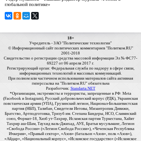
глобальной политике»
18+
Учредитель - ЗАО "Политические технологии"
© Информационный сайт политических комментариев "Политком.RU"
2001-2018
Свидетельство о регистрации средства массовой информации Эл № ФС77-
69227 от 06 апреля 2017 г.
Регистрирующий орган: Федеральная служба по надзору в сфере связи,
информационных технологий и массовых коммуникаций.
При полном или частичном использовании материалов сайта активная
гиперссылка на "Политком.RU" обязательна
Разработчик:
Standarta.NET
*Организации, экстремисты и террористы, запрещенные в РФ: Meta
(Facebook и Instagram), Русский добровольческий корпус (РДК), Украинская
повстанческая армия (УПА), Грузинский легион, Национал-Большевистская
партия (НБП), Талибан, Свидетели Иеговы, Мизантропик Дивижн,
Братство, Артподготовка, Тризуб им. Степана Бандеры, НСО, Славянский
союз, Формат-18, Хизб ут-Тахрир, Исламская партия Туркестана, Хайят
Тахрир аш-Шам, Таухид валь-Джихад, АУЕ, Братья мусульмане, Легион
«Свобода России» («Легион Свобода России»), «Чеченская Республика
Ичкерия», «Правый сектор», «Азов» (батальон «Азов», полк «Азов»),
«Айдар», «Национальный корпус», «Исламское государство» («Исламское