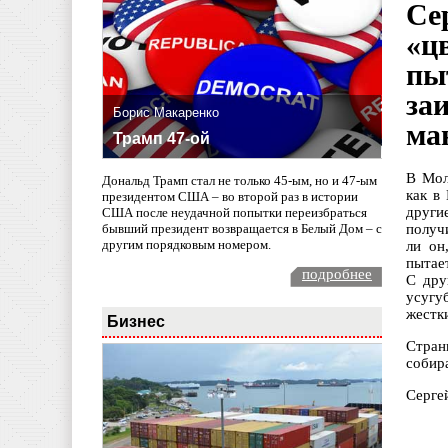
Се
«ц
пы
за
Борис Макаренко
ма
Трамп 47-ой
В Мол
Дональд Трамп стал не только 45-ым, но и 47-ым
как в
президентом США – во второй раз в истории
други
США после неудачной попытки переизбраться
бывший президент возвращается в Белый Дом – с
получ
другим порядковым номером.
ли он
пытае
подробнее
С дру
усугу
жестк
Бизнес
Стран
собир
Серге