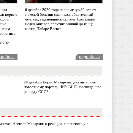
ении
6 декабря 2020 года перешагнув 80 лет, от
сли первые
тяжелой болезни скончался обаятельный
кции,
человек, выдающийся деятель, блестящий
ание
медик онколог, практиковавший до конца
няном
жизни, Табаре Васкес.
ии огня в
ле 2021
дробнее
подробнее
24 декабря Борис Макаренко дал интервью
новостному порталу НИУ ВШЭ, посвященное
распаду СССР
газета». Алексей Макаркин о реакции на пенсионную
у