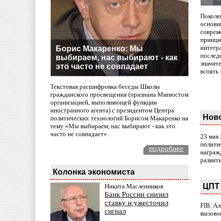
Поколе
основн
совреме
принци
интегр
Борис Макаренко: Мы
послед
выбираем, нас выбирают - как
значит
это часто не совпадает
вспять 
Текстовая расшифровка беседы Школы
гражданского просвещения (признана Минюстом
организацией, выполняющей функции
иностранного агента) с президентом Центра
Нов
политических технологий Борисом Макаренко на
тему «Мы выбираем, нас выбирают - как это
часто не совпадает».
23 мая
полити
подробнее
награж
развит
Колонка экономиста
ЦПТ 
Никита Масленников
Банк России снизил
ставку и ужесточил
FIB. А
сигнал
вызово