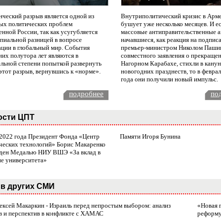
нческий разрыв является одной из
Внутриполитический кризис в Арм
ых политических проблем
бушует уже несколько месяцев. И е
нной России, так как усугубляется
массовые антиправительственные а
пиальной разницей в вопросе
начавшиеся, как реакция на подпис
ации в глобальный мир. События
премьер-министром Николом Паши
них полутора лет являются в
совместного заявления о прекращен
ельной степени попыткой развернуть
Нагорном Карабахе, стихли в канун
этот разрыв, вернувшись к «норме».
новогодних празднеств, то в февра
года они получили новый импульс.
подробнее
по
ости ЦПТ
 2022 года Президент Фонда «Центр
Памяти Игоря Бунина
ческих технологий» Борис Макаренко
ден Медалью НИУ ВШЭ «За вклад в
ие университета»
в других СМИ
лексей Макаркин - Израиль перед непростым выбором: анализ
«Новая 
в и перспектив в конфликте с ХАМАС
реформ