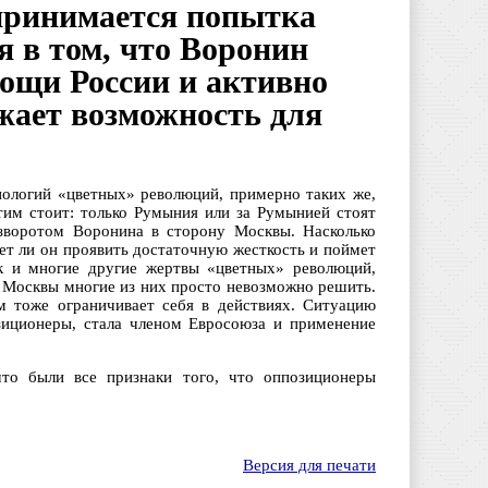
принимается попытка
я в том, что Воронин
ощи России и активно
ужает возможность для
нологий «цветных» революций, примерно таких же,
этим стоит: только Румыния или за Румынией стоят
азворотом Воронина в сторону Москвы. Насколько
ет ли он проявить достаточную жесткость и поймет
ак и многие другие жертвы «цветных» революций,
з Москвы многие из них просто невозможно решить.
м тоже ограничивает себя в действиях. Ситуацию
зиционеры, стала членом Евросоюза и применение
то были все признаки того, что оппозиционеры
Версия для печати