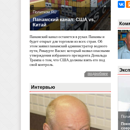
Политком.RU
Панамский канал: США vs.
Ком
Китай
Панамский канал останется в руках Панамы и
будет открыт для торговли из всех стран. Об
этом заявил панамский администратор водного
пути, Рикаурте Васкес который назвал опасными
утверждения избранного президента Дональда
Трампа о том, что США должны взять его под
свой контроль.
Эксп
подробнее
Интервью
Поли
Поко
совр