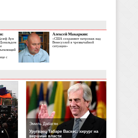
н:
Алексей Макаркин:
Жозеф Аун
«США сохраняют патронаж над
с Дональдом
Венесуэлой в чрезвычайной
ме
ситуации»
объемлющий
ице с
Эмиль Дабагян
 к
Уругваец Табаре Васкес: хирург на
вершине власти