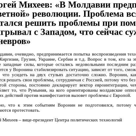
ргей Михеев: «В Молдавии пред
ветной» революции. Проблема вс
тался решить проблемы при пом
игрывал с Западом, что сейчас с
невров»
давии, очевидно, предпринимается попытка воспроизведения тех
 Киргизии, Грузии, Украине, Сербии и т.д. Вопрос в том, кто за 
е западные силы, которые остались недовольными последним р
ится у Воронина стабилизировать ситуацию, зависит от того, смож
, что усидеть на двух стульях достаточно сложно. Воронин, к
тся решать свои проблемы, сотрудничая с Россией, потому что бе
гой стороны, постоянно декларирует вектор евроинтеграции, че
бляет то, что Румыния, на кого ориентированы молдавские оппо
их действий против манифестантов вызовет проблемы с Европой.
но, что к этим событиям Воронин не подготовился, потому ч
аются протестовать.
й Михеев – вице-президент Центра политических технологий