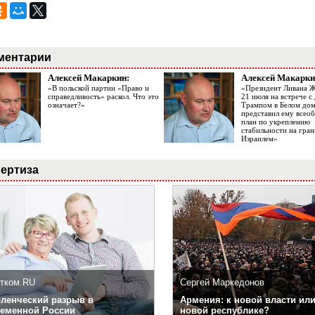
ментарии
Алексей Макаркин:
Алексей Макарки
«В польской партии «Право и
«Президент Ливана 
справедливость» раскол. Что это
21 июля на встрече 
означает?»
Трампом в Белом до
представил ему все
план по укреплению
стабильности на гран
Израилем»
ертиза
тком.RU
Сергей Маркедонов
ленческий разрыв в
Армения: к новой власти или
еменной России
новой республике?