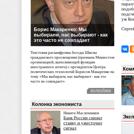
парал
подоб
подсч
уж Ко
Серге
Борис Макаренко: Мы
выбираем, нас выбирают - как
это часто не совпадает
Текстовая расшифровка беседы Школы
гражданского просвещения (признана Минюстом
организацией, выполняющей функции
иностранного агента) с президентом Центра
Ком
политических технологий Борисом Макаренко на
тему «Мы выбираем, нас выбирают - как это
часто не совпадает».
подробнее
Колонка экономиста
Никита Масленников
Эксп
Банк России снизил
ставку и ужесточил
сигнал