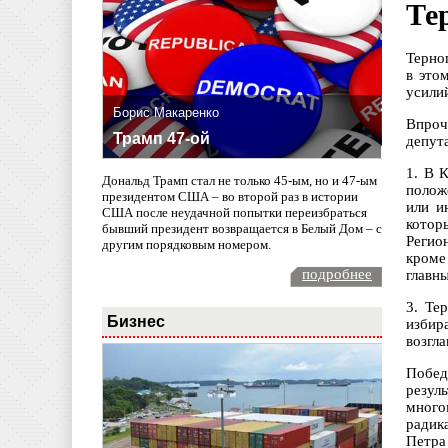
Те
Терно
в это
усилий
Борис Макаренко
Впроч
Трамп 47-ой
депут
1. В 
Дональд Трамп стал не только 45-ым, но и 47-ым
полож
президентом США – во второй раз в истории
или и
США после неудачной попытки переизбраться
котор
бывший президент возвращается в Белый Дом – с
Регио
другим порядковым номером.
кроме
подробнее
главн
3. Те
Бизнес
избир
возгл
Побед
резул
много
радик
Петра