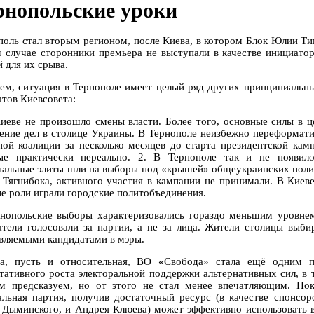
рнопольские уроки
поль стал вторым регионом, после Киева, в котором Блок Юлии Т
м случае сторонники премьера не выступали в качестве инициато
 для их срыва.
ем, ситуация в Тернополе имеет целый ряд других принципиальн
атов Киевсовета:
Киеве не произошло смены власти. Более того, основные силы в 
ение дел в столице Украины. В Тернополе неизбежно переформати
ной коалиции за несколько месяцев до старта президентской кам
ые практически нереально. 2. В Тернополе так и не появилос
нальные элиты шли на выборы под «крышей» общеукраинских полит
 Тягнибока, активного участия в кампании не принимали. В Киев
ые роли играли городские политобъединения.
рнопольские выборы характеризовались гораздо меньшим уровне
атели голосовали за партии, а не за лица. Жители столицы вы
авляемыми кандидатами в мэры.
а, пусть и относительная, ВО «Свобода» стала ещё одним п
ьтативного роста электоральной поддержки альтернативных сил, в
м предсказуем, но от этого не стал менее впечатляющим. Пок
альная партия, получив достаточный ресурс (в качестве спонсо
 Дыминского, и Андрея Клюева) может эффективно использовать в