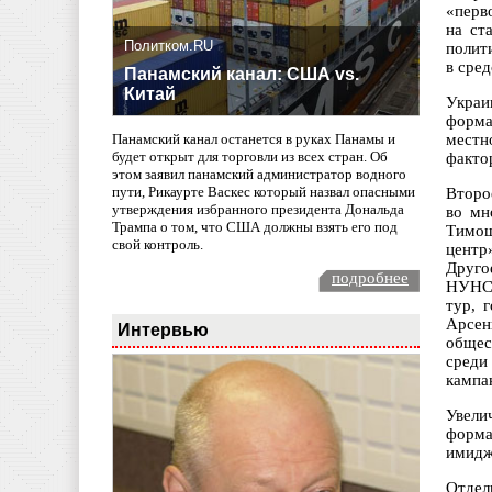
«перв
на ст
Политком.RU
полит
в сред
Панамский канал: США vs.
Китай
Украи
форма
местн
Панамский канал останется в руках Панамы и
будет открыт для торговли из всех стран. Об
факто
этом заявил панамский администратор водного
пути, Рикаурте Васкес который назвал опасными
Второ
утверждения избранного президента Дональда
во мн
Трампа о том, что США должны взять его под
Тимош
свой контроль.
центр
Друго
подробнее
НУНС.
тур, 
Арсен
Интервью
общес
среди
кампа
Увели
форма
имидж
Отдел