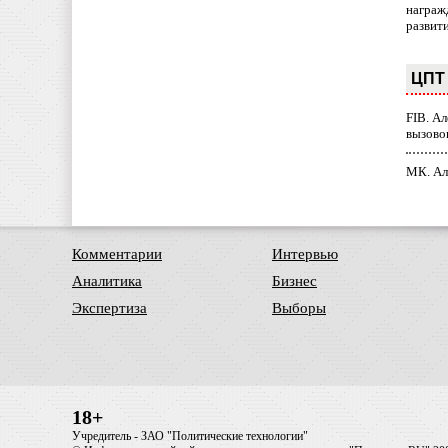
награж
развит
ЦПТ 
FIB. А
вызово
МК. Ал
Комментарии
Интервью
Аналитика
Бизнес
Экспертиза
Выборы
18+
Учредитель - ЗАО "Политические технологии"