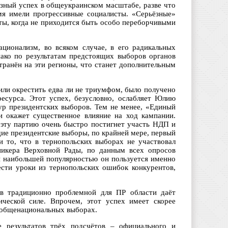
ёзный успех в общеукраинском масштабе, разве что
мя имели прогрессивные социалисты. «Серьёзные»
ты, когда не приходится быть особо переборчивыми
ационализм, во всяком случае, в его радикальных
ако по результатам предстоящих выборов органов
ранён на эти регионы, что станет дополнительным
или окрестить едва ли не триумфом, было получено
есурса. Этот успех, безусловно, ослабляет Юлию
р президентских выборов. Тем не менее, «Единый
и окажет существенное влияние на ход кампании.
 эту партию очень быстро постигнет участь НДП и
ие президентские выборы, по крайней мере, первый
и то, что в тернопольских выборах не участвовал
икера Верховной Рады, по данным всех опросов
и наибольшей популярностью он пользуется именно
сти уроки из тернопольских ошибок конкурентов,
в традиционно проблемной для ПР области даёт
ческой силе. Впрочем, этот успех имеет скорее
а общенациональных выборах.
е результатов трёх подсчётов – официального и