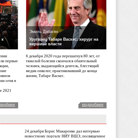
Эмиль Дабагян
 к
Уругваец Табаре Васкес: хирург на
вершине власти
ении
6 декабря 2020 года перешагнув 80 лет, от
сли первые
тяжелой болезни скончался обаятельный
кции,
человек, выдающийся деятель, блестящий
ание
медик онколог, практиковавший до конца
няном
жизни, Табаре Васкес.
ии огня в
ле 2021
дробнее
подробнее
24 декабря Борис Макаренко дал интервью
новостному порталу НИУ ВШЭ, посвященное