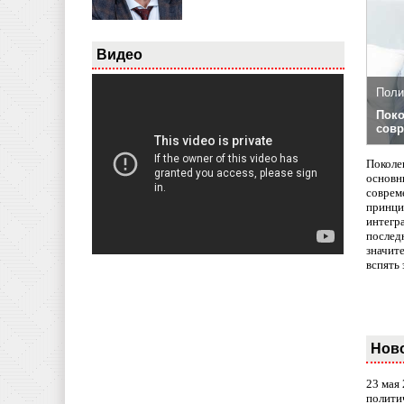
Видео
Поли
Поко
совр
Поколе
основн
совреме
принци
интегр
послед
значит
вспять 
Нов
23 мая
полити