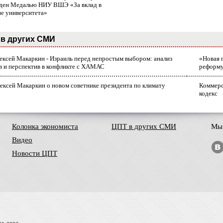
ден Медалью НИУ ВШЭ «За вклад в
ие университета»
в других СМИ
лексей Макаркин - Израиль перед непростым выбором: анализ
«Новая 
в и перспектив в конфликте с ХАМАС
реформ
ексей Макаркин о новом советнике президента по климату
Коммерс
кодекс
Колонка экономиста
ЦПТ в других СМИ
Мы 
Видео
Новости ЦПТ