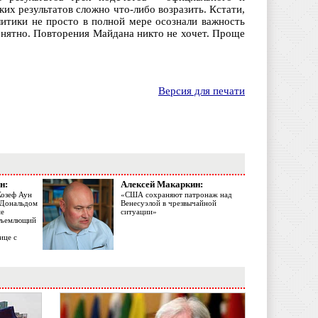
х результатов сложно что-либо возразить. Кстати,
литики не просто в полной мере осознали важность
понятно. Повторения Майдана никто не хочет. Проще
Версия для печати
н:
Алексей Макаркин:
Жозеф Аун
«США сохраняют патронаж над
с Дональдом
Венесуэлой в чрезвычайной
ме
ситуации»
объемлющий
ице с