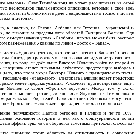
ого эшелона». Олег Тягнибок вряд ли может рассчитывать на серь
атус несистемной парламентской оппозиции, который в своё вре
ики готовы публично иметь дело с националистами только в момен
ствах и методах.
на, к счастью, не Грузия, Албания или Эстония – украинский н
х, не выходит за пределы пяти областей Галиции и Волыни. Одн
ого самоуправления успех «Свободы» вполне может быть распрост
ром размежевания Украины по линии «Восток – Запад».
е место «Единого центра», которое «стратеги» с Банковой поспеш
огом благодаря грамотному использованию административного р
енко, но вряд ли даёт шанс Виктору Ющенко выйти во второй ту
» наверняка станет значимым субъектом предстоящих выборов 
е дело, что после ухода Виктора Ющенко с президентского поста
 Расщепление «оранжевого» электората Галиции делает предстоящ
гораздо менее предсказуемыми. Усложняет прогнозирование ещё 
ий Яценюк со своим «Фронтом перемен». Между тем, у экс-сп
твенного мнения третий рейтинг после Януковича и Тимошенко, 
 «оранжевых» избирателей. Если советники Яценюка смогут выне
ния «Фронта перемен» может преподнести немало сюрпризов.
чение популярности Партии регионов в Галиции и почти 10% 
льные основания говорить о ней как о общеукраинской полити
евый эффект, вряд ли он обернётся заметным притоком голосов н
ьное внимание стоит обратить на оперативность и совпадени