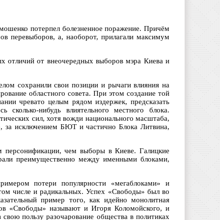
имошенко потерпел болезненное поражение. Причём
ров перевыборов, а, наоборот, прилагали максимум
ых отличий от внеочередных выборов мэра Киева и
целом сохранили свои позиции и рычаги влияния на
рование областного совета. При этом создание той
пании чревато целым рядом издержек, предсказать
ь сколько-нибудь влиятельного местного блока.
ических сил, хотя вожди национального масштаба,
е, за исключением БЮТ и частично Блока Литвина,
м персонификации, чем выборы в Киеве. Галицкие
бирали преимущественно между именными блоками,
римером потери популярности «мегаблоками» и
 том числе и радикальных. Успех «Свободы» был во
азательный пример того, как идейно монолитная
ров «Свободы» называют и Игоря Коломойского, и
 свою пользу разочарование общества в политиках