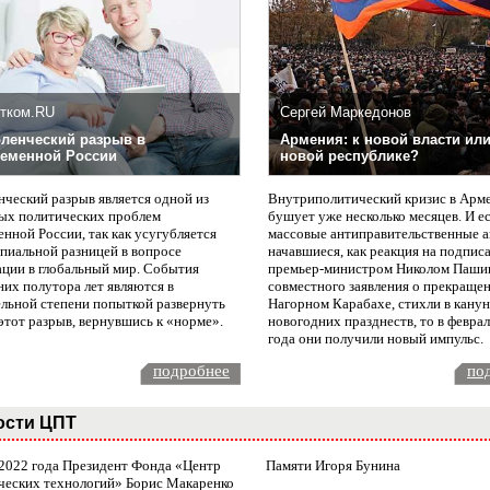
тком.RU
Сергей Маркедонов
ленческий разрыв в
Армения: к новой власти или
еменной России
новой республике?
нческий разрыв является одной из
Внутриполитический кризис в Арм
ых политических проблем
бушует уже несколько месяцев. И е
нной России, так как усугубляется
массовые антиправительственные а
пиальной разницей в вопросе
начавшиеся, как реакция на подпис
ации в глобальный мир. События
премьер-министром Николом Паши
них полутора лет являются в
совместного заявления о прекращен
ельной степени попыткой развернуть
Нагорном Карабахе, стихли в канун
этот разрыв, вернувшись к «норме».
новогодних празднеств, то в февра
года они получили новый импульс.
подробнее
по
ости ЦПТ
 2022 года Президент Фонда «Центр
Памяти Игоря Бунина
ческих технологий» Борис Макаренко