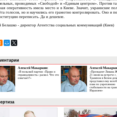
лельных, проводимых «Свободой» и «Единым центром». Против таки
ная оперативность имела место и в Киеве. Значит, украинские по
ёта голосов, но и научились его грамотно контролировать. Оно и 
нституцию переписать. Да и дешевле.
й Белашко - директор Агентства социальных коммуникаций (Киев)
ментарии
Алексей Макаркин:
Алексей Макарки
«В польской партии «Право и
«Президент Ливана 
справедливость» раскол. Что это
21 июля на встрече 
означает?»
Трампом в Белом до
представил ему все
план по укреплению
стабильности на гран
Израилем»
ертиза