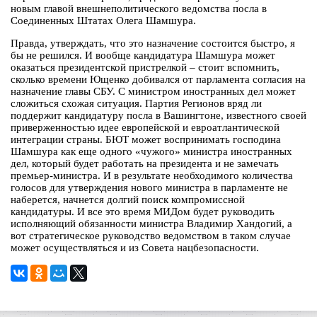
новым главой внешнеполитического ведомства посла в
Соединенных Штатах Олега Шамшура.
Правда, утверждать, что это назначение состоится быстро, я
бы не решился. И вообще кандидатура Шамшура может
оказаться президентской пристрелкой – стоит вспомнить,
сколько времени Ющенко добивался от парламента согласия на
назначение главы СБУ. С министром иностранных дел может
сложиться схожая ситуация. Партия Регионов вряд ли
поддержит кандидатуру посла в Вашингтоне, известного своей
приверженностью идее европейской и евроатлантической
интеграции страны. БЮТ может воспринимать господина
Шамшура как еще одного «чужого» министра иностранных
дел, который будет работать на президента и не замечать
премьер-министра. И в результате необходимого количества
голосов для утверждения нового министра в парламенте не
наберется, начнется долгий поиск компромиссной
кандидатуры. И все это время МИДом будет руководить
исполняющий обязанности министра Владимир Хандогий, а
вот стратегическое руководство ведомством в таком случае
может осуществляться и из Совета нацбезопасности.