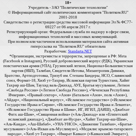
18+
Учредитель - ЗАО "Политические технологии"
© Информационный сайт политических комментариев "Политком.RU"
2001-2018
Свидетельство о регистрации средства массовой информации Эл № ФС77-
69227 от 06 апреля 2017 г.
Регистрирующий орган: Федеральная служба по надзору в сфере связи,
информационных технологий и массовых коммуникаций.
При полном или частичном использовании материалов сайта активная
гиперссылка на "Политком.RU" обязательна
Разработчик:
Standarta.NET
*Организации, экстремисты и террористы, запрещенные в РФ: Meta
(Facebook и Instagram), Русский добровольческий корпус (РДК), Украинская
повстанческая армия (УПА), Грузинский легион, Национал-Большевистская
партия (НБП), Талибан, Свидетели Иеговы, Мизантропик Дивижн,
Братство, Артподготовка, Тризуб им. Степана Бандеры, НСО, Славянский
союз, Формат-18, Хизб ут-Тахрир, Исламская партия Туркестана, Хайят
Тахрир аш-Шам, Таухид валь-Джихад, АУЕ, Братья мусульмане, Легион
«Свобода России» («Легион Свобода России»), «Чеченская Республика
Ичкерия», «Правый сектор», «Азов» (батальон «Азов», полк «Азов»),
«Айдар», «Национальный корпус», «Исламское государство» («Исламское
Государство Ирака и Сирии», «Исламское Государство Ирака и Леванта»,
«Исламское Государство Ирака и Шама», ИГ, ИГИЛ, ДАИШ), «Джабхат
Фатх аш-Шам», «Священная война» («Аль-Джихад» или «Египетский
исламский джихад»), «Джабхат ан-Нусра», «Хайят Тахрир-аш-Шам»,
«Аль-Каида», «Аш-Шабаб», «УНА-УНСО», «Движение Талибан», «Братья-
мусульмане» («Аль-Ихван аль-Муслимун»), «Меджлис крымско-татарского
народа», «Хизб ут-Тахрир», «Имарат Кавказ» («Кавказский Эмират»),