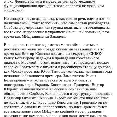
эпоху Леонида Кучмы и представляет себе механизм
функционирования президентского аппарата не хуже, чем
мидовский.
Но аппаратная логика исчезает, как только речь идет о логике
политической. Стоит вспомнить, что сам состав руководства
Совбеза формировался как группа политиков, отвечающих за
восточное направление в украинской внешней политике, в то
время как МИД занимался Западом.
Внешнеполитическое ведомство могло обмениваться с
российскими коллегами раздраженными заявлениями, в то
время как Виктор Ющенко возлагал на секретаря СНБОУ
Раису Богатыреву надежды в проведении собственного
диалога с Москвой – стоит вспомнить, что президент послал
госпожу Богатыреву с визитом в российскую столицу до того,
как Москву посетила Юлия Тимошенко, только начавшая тогда
исполнять обязанности премьера. Заместителя Раисы
Богатыревой – и, кстати, также бывшего министра
иностранных дел Украины Константина Грищенко Виктор
Ющенко назначил послом в России и сохранил за ним
обязанности в Совбезе. Как впишется в эту группу чиновников
Владимир Огрызко? А никак. В российской столице его явно
не ждут, так что конкуренцию Константину Грищенко он не
составит. А западным направлением, по идее, должен будет
все также заниматься МИД – по крайней мере, президент
выразил такое намерение, предложив парламенту назначить