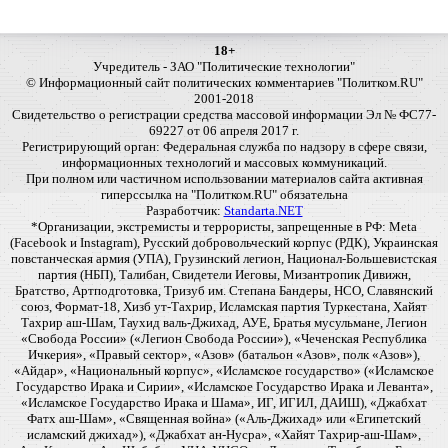
18+
Учредитель - ЗАО "Политические технологии"
© Информационный сайт политических комментариев "Политком.RU"
2001-2018
Свидетельство о регистрации средства массовой информации Эл № ФС77-
69227 от 06 апреля 2017 г.
Регистрирующий орган: Федеральная служба по надзору в сфере связи,
информационных технологий и массовых коммуникаций.
При полном или частичном использовании материалов сайта активная
гиперссылка на "Политком.RU" обязательна
Разработчик:
Standarta.NET
*Организации, экстремисты и террористы, запрещенные в РФ: Meta
(Facebook и Instagram), Русский добровольческий корпус (РДК), Украинская
повстанческая армия (УПА), Грузинский легион, Национал-Большевистская
партия (НБП), Талибан, Свидетели Иеговы, Мизантропик Дивижн,
Братство, Артподготовка, Тризуб им. Степана Бандеры, НСО, Славянский
союз, Формат-18, Хизб ут-Тахрир, Исламская партия Туркестана, Хайят
Тахрир аш-Шам, Таухид валь-Джихад, АУЕ, Братья мусульмане, Легион
«Свобода России» («Легион Свобода России»), «Чеченская Республика
Ичкерия», «Правый сектор», «Азов» (батальон «Азов», полк «Азов»),
«Айдар», «Национальный корпус», «Исламское государство» («Исламское
Государство Ирака и Сирии», «Исламское Государство Ирака и Леванта»,
«Исламское Государство Ирака и Шама», ИГ, ИГИЛ, ДАИШ), «Джабхат
Фатх аш-Шам», «Священная война» («Аль-Джихад» или «Египетский
исламский джихад»), «Джабхат ан-Нусра», «Хайят Тахрир-аш-Шам»,