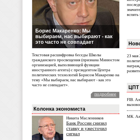
послед
значит
вспять 
Борис Макаренко: Мы
выбираем, нас выбирают - как
это часто не совпадает
Нов
Текстовая расшифровка беседы Школы
23 мая
гражданского просвещения (признана Минюстом
полити
организацией, выполняющей функции
награж
иностранного агента) с президентом Центра
развит
политических технологий Борисом Макаренко на
тему «Мы выбираем, нас выбирают - как это
часто не совпадает».
ЦПТ 
подробнее
FIB. А
вызово
Колонка экономиста
МК. Ал
Никита Масленников
Банк России снизил
ставку и ужесточил
сигнал