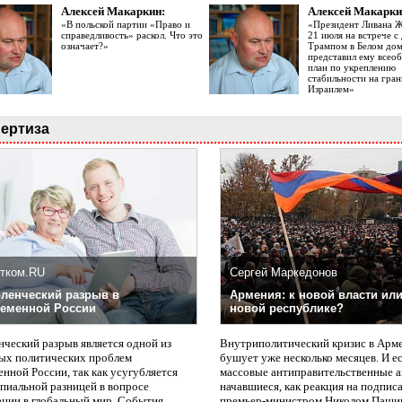
Алексей Макаркин:
Алексей Макарки
«В польской партии «Право и
«Президент Ливана 
справедливость» раскол. Что это
21 июля на встрече 
означает?»
Трампом в Белом до
представил ему все
план по укреплению
стабильности на гран
Израилем»
ертиза
тком.RU
Сергей Маркедонов
ленческий разрыв в
Армения: к новой власти или
еменной России
новой республике?
нческий разрыв является одной из
Внутриполитический кризис в Арм
ых политических проблем
бушует уже несколько месяцев. И е
нной России, так как усугубляется
массовые антиправительственные а
пиальной разницей в вопросе
начавшиеся, как реакция на подпис
ации в глобальный мир. События
премьер-министром Николом Паши