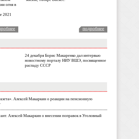
ии огня в
ле 2021
дробнее
подробнее
24 декабря Борис Макаренко дал интервью
новостному порталу НИУ ВШЭ, посвященное
распаду СССР
газета». Алексей Макаркин о реакции на пенсионную
у
ант. Алексей Макаркин о внесении поправок в Уголовный