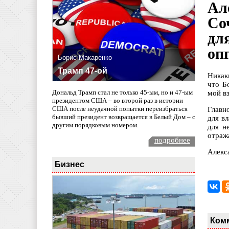
Ал
Со
дл
оп
Борис Макаренко
Трамп 47-ой
Никак
что Б
Дональд Трамп стал не только 45-ым, но и 47-ым
мой вз
президентом США – во второй раз в истории
США после неудачной попытки переизбраться
Главн
бывший президент возвращается в Белый Дом – с
для в
другим порядковым номером.
для н
отраж
подробнее
Алекс
Бизнес
Ком