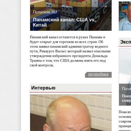
Политком.RU
Панамский канал: США vs.
Китай
Панамский канал останется в руках Панамы и
Эксп
будет открыт для торговли из всех стран. Об
этом заявил панамский администратор водного
пути, Рикаурте Васкес который назвал опасными
утверждения избранного президента Дональда
Трампа о том, что США должны взять его под
свой контроль.
подробнее
Интервью
Поли
Поко
совр
Поколе
основн
совреме
принци
интегр