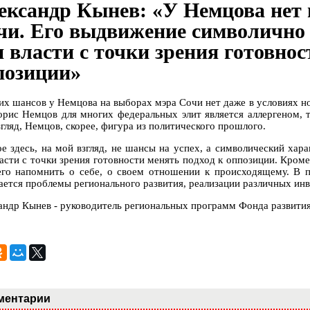
ександр Кынев: «У Немцова нет 
чи. Его выдвижение символично т
я власти с точки зрения готовнос
позиции»
их шансов у Немцова на выборах мэра Сочи нет даже в условиях но
орис Немцов для многих федеральных элит является аллергеном, т
гляд, Немцов, скорее, фигура из политического прошлого.
ое здесь, на мой взгляд, не шансы на успех, а символический хара
ласти с точки зрения готовности менять подход к оппозиции. Кром
его напомнить о себе, о своем отношении к происходящему. В п
ается проблемы регионального развития, реализации различных ин
андр Кынев - руководитель региональных программ Фонда развит
ментарии