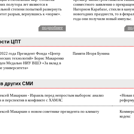
них полутора лет являются в
совместного заявления о прекращен
ельной степени попыткой развернуть
Нагорном Карабахе, стихли в канун
этот разрыв, вернувшись к «норме».
новогодних празднеств, то в февра
года они получили новый импульс.
подробнее
по
ости ЦПТ
 2022 года Президент Фонда «Центр
Памяти Игоря Бунина
ческих технологий» Борис Макаренко
ден Медалью НИУ ВШЭ «За вклад в
ие университета»
в других СМИ
лексей Макаркин - Израиль перед непростым выбором: анализ
«Новая 
в и перспектив в конфликте с ХАМАС
реформ
ексей Макаркин о новом советнике президента по климату
Коммерс
кодекс