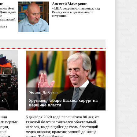
н:
Алексей Макаркин:
Жозеф Аун
«США сохраняют патронаж над
с Дональдом
Венесуэлой в чрезвычайной
ме
ситуации»
объемлющий
ице с
Эмиль Дабагян
 к
Уругваец Табаре Васкес: хирург на
вершине власти
ении
6 декабря 2020 года перешагнув 80 лет, от
сли первые
тяжелой болезни скончался обаятельный
кции,
человек, выдающийся деятель, блестящий
ание
медик онколог, практиковавший до конца
няном
жизни, Табаре Васкес.