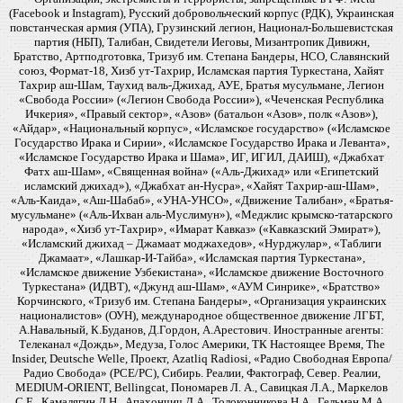
(Facebook и Instagram), Русский добровольческий корпус (РДК), Украинская
повстанческая армия (УПА), Грузинский легион, Национал-Большевистская
партия (НБП), Талибан, Свидетели Иеговы, Мизантропик Дивижн,
Братство, Артподготовка, Тризуб им. Степана Бандеры, НСО, Славянский
союз, Формат-18, Хизб ут-Тахрир, Исламская партия Туркестана, Хайят
Тахрир аш-Шам, Таухид валь-Джихад, АУЕ, Братья мусульмане, Легион
«Свобода России» («Легион Свобода России»), «Чеченская Республика
Ичкерия», «Правый сектор», «Азов» (батальон «Азов», полк «Азов»),
«Айдар», «Национальный корпус», «Исламское государство» («Исламское
Государство Ирака и Сирии», «Исламское Государство Ирака и Леванта»,
«Исламское Государство Ирака и Шама», ИГ, ИГИЛ, ДАИШ), «Джабхат
Фатх аш-Шам», «Священная война» («Аль-Джихад» или «Египетский
исламский джихад»), «Джабхат ан-Нусра», «Хайят Тахрир-аш-Шам»,
«Аль-Каида», «Аш-Шабаб», «УНА-УНСО», «Движение Талибан», «Братья-
мусульмане» («Аль-Ихван аль-Муслимун»), «Меджлис крымско-татарского
народа», «Хизб ут-Тахрир», «Имарат Кавказ» («Кавказский Эмират»),
«Исламский джихад – Джамаат моджахедов», «Нурджулар», «Таблиги
Джамаат», «Лашкар-И-Тайба», «Исламская партия Туркестана»,
«Исламское движение Узбекистана», «Исламское движение Восточного
Туркестана» (ИДВТ), «Джунд аш-Шам», «АУМ Синрике», «Братство»
Корчинского, «Тризуб им. Степана Бандеры», «Организация украинских
националистов» (ОУН), международное общественное движение ЛГБТ,
А.Навальный, К.Буданов, Д.Гордон, А.Арестович. Иностранные агенты:
Телеканал «Дождь», Медуза, Голос Америки, ТК Настоящее Время, The
Insider, Deutsche Welle, Проект, Azatliq Radiosi, «Радио Свободная Европа/
Радио Свобода» (PCE/PC), Сибирь. Реалии, Фактограф, Север. Реалии,
MEDIUM-ORIENT, Bellingcat, Пономарев Л. А., Савицкая Л.А., Маркелов
С.Е., Камалягин Д.Н., Апахончич Д.А., Толоконникова Н.А., Гельман М.А.,