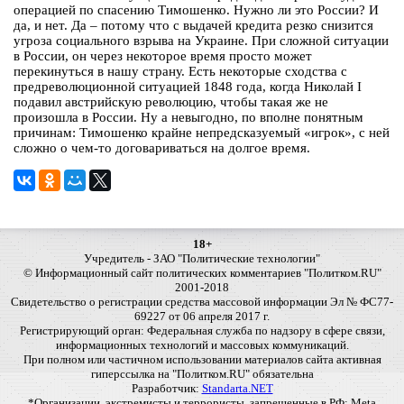
операцией по спасению Тимошенко. Нужно ли это России? И
да, и нет. Да – потому что с выдачей кредита резко снизится
угроза социального взрыва на Украине. При сложной ситуации
в России, он через некоторое время просто может
перекинуться в нашу страну. Есть некоторые сходства с
предреволюционной ситуацией 1848 года, когда Николай I
подавил австрийскую революцию, чтобы такая же не
произошла в России. Ну а невыгодно, по вполне понятным
причинам: Тимошенко крайне непредсказуемый «игрок», с ней
сложно о чем-то договариваться на долгое время.
18+
Учредитель - ЗАО "Политические технологии"
© Информационный сайт политических комментариев "Политком.RU"
2001-2018
Свидетельство о регистрации средства массовой информации Эл № ФС77-
69227 от 06 апреля 2017 г.
Регистрирующий орган: Федеральная служба по надзору в сфере связи,
информационных технологий и массовых коммуникаций.
При полном или частичном использовании материалов сайта активная
гиперссылка на "Политком.RU" обязательна
Разработчик:
Standarta.NET
*Организации, экстремисты и террористы, запрещенные в РФ: Meta