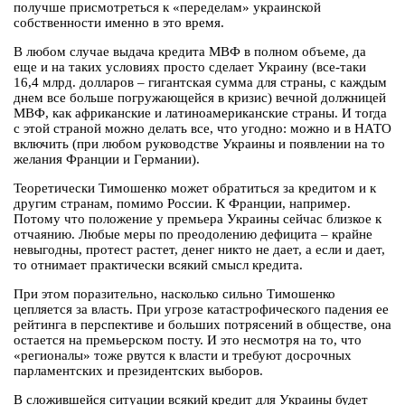
получше присмотреться к «переделам» украинской
собственности именно в это время.
В любом случае выдача кредита МВФ в полном объеме, да
еще и на таких условиях просто сделает Украину (все-таки
16,4 млрд. долларов – гигантская сумма для страны, с каждым
днем все больше погружающейся в кризис) вечной должницей
МВФ, как африканские и латиноамериканские страны. И тогда
с этой страной можно делать все, что угодно: можно и в НАТО
включить (при любом руководстве Украины и появлении на то
желания Франции и Германии).
Теоретически Тимошенко может обратиться за кредитом и к
другим странам, помимо России. К Франции, например.
Потому что положение у премьера Украины сейчас близкое к
отчаянию. Любые меры по преодолению дефицита – крайне
невыгодны, протест растет, денег никто не дает, а если и дает,
то отнимает практически всякий смысл кредита.
При этом поразительно, насколько сильно Тимошенко
цепляется за власть. При угрозе катастрофического падения ее
рейтинга в перспективе и больших потрясений в обществе, она
остается на премьерском посту. И это несмотря на то, что
«регионалы» тоже рвутся к власти и требуют досрочных
парламентских и президентских выборов.
В сложившейся ситуации всякий кредит для Украины будет