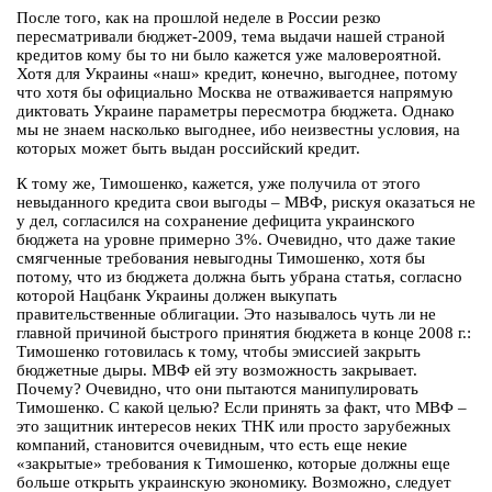
После того, как на прошлой неделе в России резко
пересматривали бюджет-2009, тема выдачи нашей страной
кредитов кому бы то ни было кажется уже маловероятной.
Хотя для Украины «наш» кредит, конечно, выгоднее, потому
что хотя бы официально Москва не отваживается напрямую
диктовать Украине параметры пересмотра бюджета. Однако
мы не знаем насколько выгоднее, ибо неизвестны условия, на
которых может быть выдан российский кредит.
К тому же, Тимошенко, кажется, уже получила от этого
невыданного кредита свои выгоды – МВФ, рискуя оказаться не
у дел, согласился на сохранение дефицита украинского
бюджета на уровне примерно 3%. Очевидно, что даже такие
смягченные требования невыгодны Тимошенко, хотя бы
потому, что из бюджета должна быть убрана статья, согласно
которой Нацбанк Украины должен выкупать
правительственные облигации. Это называлось чуть ли не
главной причиной быстрого принятия бюджета в конце 2008 г.:
Тимошенко готовилась к тому, чтобы эмиссией закрыть
бюджетные дыры. МВФ ей эту возможность закрывает.
Почему? Очевидно, что они пытаются манипулировать
Тимошенко. С какой целью? Если принять за факт, что МВФ –
это защитник интересов неких ТНК или просто зарубежных
компаний, становится очевидным, что есть еще некие
«закрытые» требования к Тимошенко, которые должны еще
больше открыть украинскую экономику. Возможно, следует