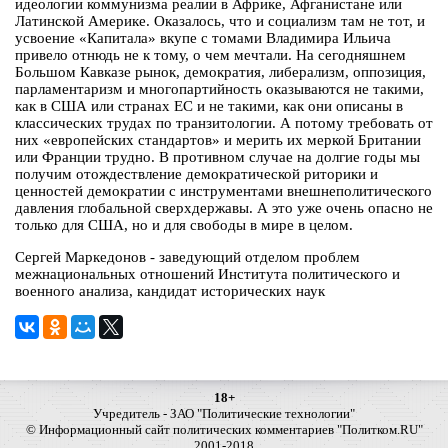
идеологии коммунизма реалии в Африке, Афганистане или
Латинской Америке. Оказалось, что и социализм там не тот, и
усвоение «Капитала» вкупе с томами Владимира Ильича
привело отнюдь не к тому, о чем мечтали. На сегодняшнем
Большом Кавказе рынок, демократия, либерализм, оппозиция,
парламентаризм и многопартийность оказываются не такими,
как в США или странах ЕС и не такими, как они описаны в
классических трудах по транзитологии. А потому требовать от
них «европейских стандартов» и мерить их меркой Британии
или Франции трудно. В противном случае на долгие годы мы
получим отождествление демократической риторики и
ценностей демократии с инструментами внешнеполитического
давления глобальной сверхдержавы. А это уже очень опасно не
только для США, но и для свободы в мире в целом.
Сергей Маркедонов - заведующий отделом проблем
межнациональных отношений Института политического и
военного анализа, кандидат исторических наук
18+
Учредитель - ЗАО "Политические технологии"
© Информационный сайт политических комментариев "Политком.RU"
2001-2018