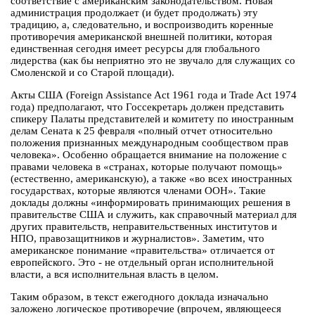
соответствие с американским законодательством. Новая
администрация продолжает (и будет продолжать) эту
традицию, а, следовательно, и воспроизводить коренные
противоречия американской внешней политики, которая
единственная сегодня имеет ресурсы для глобального
лидерства (как бы неприятно это не звучало для служащих со
Смоленской и со Старой площади).
Акты США (Foreign Assistance Act 1961 года и Trade Act 1974
года) предполагают, что Госсекретарь должен представить
спикеру Палаты представителей и комитету по иностранным
делам Сената к 25 февраля «полный отчет относительно
положения признанных международным сообществом прав
человека». Особенно обращается внимание на положение с
правами человека в «странах, которые получают помощь»
(естественно, американскую), а также «во всех иностранных
государствах, которые являются членами ООН». Такие
доклады должны «информировать принимающих решения в
правительстве США и служить, как справочный материал для
других правительств, неправительственных институтов и
НПО, правозащитников и журналистов». Заметим, что
американское понимание «правительства» отличается от
европейского. Это - не отдельный орган исполнительной
власти, а вся исполнительная власть в целом.
Таким образом, в текст ежегодного доклада изначально
заложено логическое противоречие (впрочем, являющееся