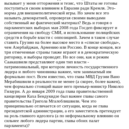
вызывает у меня отторжения и тезис, что Штаты не готовы
поступиться своим влиянием в Евразии ради Кремля. Это-
норма для внешнеполитической игры. Но зачем все это
называть демократией, опровергая своими выводами
собственный же фактический материал? Ведь и говоря о
парламентских выборах мая 2008 года Госдеп фиксирует и
ограничения на свободу СМИ, и использование полицейских
средств в борьбе власти с оппозицией. Зачем в таком случае
ставить Грузию на более высокое место в «списке свободы»,
чем Азербайджан, Армению или Россию. В конце концов, все
три отмеченные страны также играют и в демократическую
риторику, и выборы проводят. Но все они, как и режим
Саакашвили представляют один тип власти -
патримониальный, при котором личность государственного
лидера и любого чиновника важнее, чем занимаемый им
формально пост. Всем известно, что глава МВД Грузии Вано
Мерабишвили в реальности не менее (а скорее, более важен),
чем формально стоящий выше него премьер-министр Николоз
Гилаури. А до января 2009 года глава правительственной
канцелярии Каха Бендукидзе был важнее главы самого
правительства Григола Мгалоблишвили. Чем это
принципиально отличается от ситуации, когда не глава
президентской администрации, а его заместитель претендует
на роль главного идеолога (а по неформальному влиянию он
сильнее любого лидера партии, главы обоих палат
парламента)?