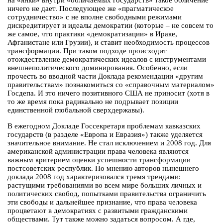
на «янки» внутри «обличаемых государств» такое обличение
ничего не дает. Последующее же «прагматическое
сотрудничество» с не вполне свободными режимами
дискредитирует и идеалы демократии (которые – не совсем то
же самое, что практики «демократизации» в Ираке,
Афганистане или Грузии), и ставит необходимость процессов
трансформации. При таком подходе происходит
отождествление демократических идеалов с инструментами
внешнеполитического доминирования. Особенно, если
прочесть во вводной части Доклада рекомендации «другим
правительствам» познакомиться со «справочным материалом»
Госдепа. И это ничего позитивного США не приносит (хотя в
то же время пока радикально не подрывает позиции
единственной глобальной сверхдержавы).
В ежегодном Докладе Госсекретаря проблемам кавказских
государств (в разделе «Европа и Евразия») также уделяется
значительное внимание. Не стал исключением и 2008 год. Для
американской администрации права человека являются
важным критерием оценки успешности трансформации
постсоветских республик. По мнению авторов нынешнего
доклада 2008 год характеризовался тремя трендами:
растущими требованиями во всем мире больших личных и
политических свобод, попытками правительства ограничить
эти свободы и дальнейшее признание, что права человека
процветают в демократиях с развитыми гражданскими
обществами. Тут также можно задаться вопросом. А где,