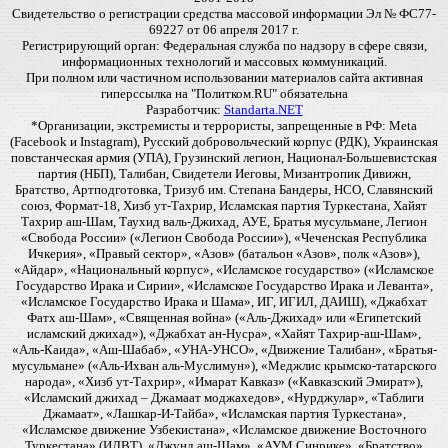
Свидетельство о регистрации средства массовой информации Эл № ФС77-
69227 от 06 апреля 2017 г.
Регистрирующий орган: Федеральная служба по надзору в сфере связи,
информационных технологий и массовых коммуникаций.
При полном или частичном использовании материалов сайта активная
гиперссылка на "Политком.RU" обязательна
Разработчик:
Standarta.NET
*Организации, экстремисты и террористы, запрещенные в РФ: Meta
(Facebook и Instagram), Русский добровольческий корпус (РДК), Украинская
повстанческая армия (УПА), Грузинский легион, Национал-Большевистская
партия (НБП), Талибан, Свидетели Иеговы, Мизантропик Дивижн,
Братство, Артподготовка, Тризуб им. Степана Бандеры, НСО, Славянский
союз, Формат-18, Хизб ут-Тахрир, Исламская партия Туркестана, Хайят
Тахрир аш-Шам, Таухид валь-Джихад, АУЕ, Братья мусульмане, Легион
«Свобода России» («Легион Свобода России»), «Чеченская Республика
Ичкерия», «Правый сектор», «Азов» (батальон «Азов», полк «Азов»),
«Айдар», «Национальный корпус», «Исламское государство» («Исламское
Государство Ирака и Сирии», «Исламское Государство Ирака и Леванта»,
«Исламское Государство Ирака и Шама», ИГ, ИГИЛ, ДАИШ), «Джабхат
Фатх аш-Шам», «Священная война» («Аль-Джихад» или «Египетский
исламский джихад»), «Джабхат ан-Нусра», «Хайят Тахрир-аш-Шам»,
«Аль-Каида», «Аш-Шабаб», «УНА-УНСО», «Движение Талибан», «Братья-
мусульмане» («Аль-Ихван аль-Муслимун»), «Меджлис крымско-татарского
народа», «Хизб ут-Тахрир», «Имарат Кавказ» («Кавказский Эмират»),
«Исламский джихад – Джамаат моджахедов», «Нурджулар», «Таблиги
Джамаат», «Лашкар-И-Тайба», «Исламская партия Туркестана»,
«Исламское движение Узбекистана», «Исламское движение Восточного
Туркестана» (ИДВТ), «Джунд аш-Шам», «АУМ Синрике», «Братство»