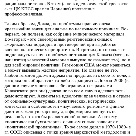
рациональное зерно. В этом (а не в идеологической трескотне
а-ля ЦК КПСС времен Черненко) проявление
профессионализма.
Таким образом, Доклад по проблемам прав человека
чрезвычайно важен для анализа по нескольким причинам. Во-
первых, он полезен, как собрание эмпирического материала.
Во-вторых - это своеобразный рентгеновский снимок
американских подходов и противоречий при выработке
внешнеполитических приоритетов. В-третьих, он позволяет
подчеркнуть важную проблему не только для Кавказа (хотя, на
наш взгляд кавказский материал выпукло показывает это), но и
для всей мировой политики. Гегемония США может нравиться,
а может вызывать жесткое неприятие. Но главное не это.
Любой гегемон должен адекватно представлять себе то поле, в
котором он собирается что-либо выращивать. Доклад-2008 (в
данном случае я позволю себе ограничиться рамками
Кавказского региона) далеко не во всем такую адекватность
демонстрирует. Акценты на идеологии прав человека в отрыве
от социально-культурных, политических, исторических
контекстов и особенностей «изучаемого региона» в финале
дают искаженную картинку для формирования пусть не
реальной, но хотя бы реалистичной политики. А потому
«политическая бухгалтерия» слишком сильно зависит от
«политической пропаганды». То же самое делал в 1970-1980- е
гг. СССР, описывая с точки зрения марксисткой методологии и