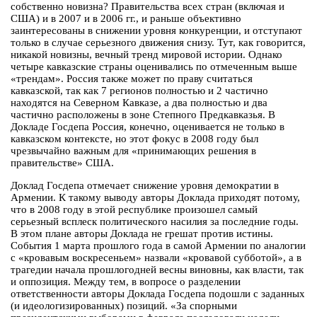
собственно новизна? Правительства всех стран (включая и
США) и в 2007 и в 2006 гг., и раньше объективно
заинтересованы в снижении уровня конкуренции, и отступают
только в случае серьезного движения снизу. Тут, как говорится,
никакой новизны, вечный тренд мировой истории. Однако
четыре кавказские страны оценивались по отмеченным выше
«трендам». Россия также может по праву считаться
кавказской, так как 7 регионов полностью и 2 частично
находятся на Северном Кавказе, а два полностью и два
частично расположены в зоне Степного Предкавказья. В
Докладе Госдепа Россия, конечно, оценивается не только в
кавказском контексте, но этот фокус в 2008 году был
чрезвычайно важным для «принимающих решения в
правительстве» США.
Доклад Госдепа отмечает снижение уровня демократии в
Армении. К такому выводу авторы Доклада приходят потому,
что в 2008 году в этой республике произошел самый
серьезный всплеск политического насилия за последние годы.
В этом плане авторы Доклада не грешат против истины.
События 1 марта прошлого года в самой Армении по аналогии
с «кровавым воскресеньем» назвали «кровавой субботой», а в
трагедии начала прошлогодней весны виновны, как власти, так
и оппозиция. Между тем, в вопросе о разделении
ответственности авторы Доклада Госдепа подошли с заданных
(и идеологизированных) позиций. «За спорными