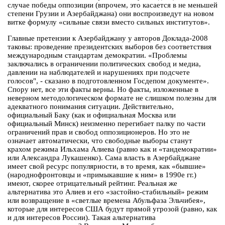
случае победы оппозиции (впрочем, это касается в не меньшей
степени Грузии и Азербайджана) они воспроизведут на новом
витке формулу «сильные связи вместо сильных институтов».
Главные претензии к Азербайджану у авторов Доклада-2008
таковы: проведение президентских выборов без соответствия
международным стандартам демократии. «Проблемы
заключались в ограничении политических свобод и медиа,
давлении на наблюдателей и нарушениях при подсчете
голосов", - сказано в подготовленном Госдепом документе».
Спору нет, все эти факты верны. Но факты, изложенные в
неверном методологическом формате не слишком полезны для
адекватного понимания ситуации. Действительно,
официальный Баку (как и официальная Москва или
официальный Минск) неизменно перегибает палку по части
ограничений прав и свобод оппозиционеров. Но это не
означает автоматически, что свободные выборы станут
крахом режима Ильхама Алиева (равно как и «тандемократии»
или Александра Лукашенко). Сама власть в Азербайджане
имеет свой ресурс популярности, в то время, как «бывшие»
(народнофронтовцы и «примыкавшие к ним» в 1990е гг.)
имеют, скорее отрицательный рейтинг. Реальная же
альтернатива это Алиев и его «застойно-стабильный» режим
или возвращение в «светлые времена Абульфаза Эльчибея»,
которые для интересов США будут прямой угрозой (равно, как
и для интересов России). Такая альтернатива