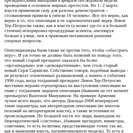
президентскими выборами в феврале последовали недели
проведения в основном мирных протестов. Но 1- 2 марта
власти применили силу для разгона демонстрантов –
столкновения привели к гибели 10 человек». Все это верно, как
верно и то, что оппозиция и ее харизматический лидер Левон
Тер-Петросян также, как и власти (а может где-то и в большей
степени) игнорировал процедурные аспекты, апеллируя
больше к улице, чем к правовым механизмам решения
спорных вопросов.
Оппозиционеры были также не против того, чтобы «обострить
игру». И уж точно не должно быть иллюзий по поводу того,
что новый старый президент оказался бы более
«прозападным» или «демократичным», чем столь старый
новый Серж Саркисян. Собственно говоря, подобные выводы -
не результат отвлеченных размышлений, а память о событиях
1996 года, когда тогдашний президент Левон Тер-Петросян
жесткими мерами отреагировал на выступления оппозиции во
главе с тогдашним лидером оппозиции (бывшим на тот момент
премьером) Вазгеном Манукяном. На примере Армении
лучше всего видно, что авторы Доклада-2008 игнорируют
такие параметры, как авторитаризм оппозиции (во многом
похожий на авторитаризм власти), а также источники ее
происхождения. По большей части это люди, вышедшие из
бюрократической «системы», (бывшие президент, министры,
советники, то есть политики, представляющие точно так же,
как и нынешняя власть, патримониальную модель). То есть в