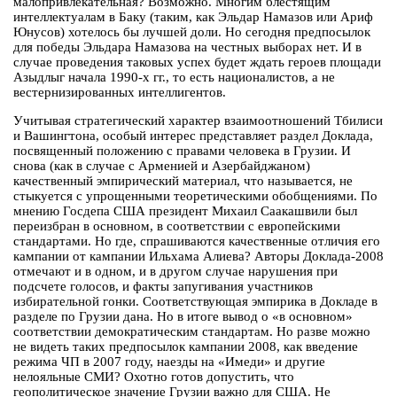
малопривлекательная? Возможно. Многим блестящим
интеллектуалам в Баку (таким, как Эльдар Намазов или Ариф
Юнусов) хотелось бы лучшей доли. Но сегодня предпосылок
для победы Эльдара Намазова на честных выборах нет. И в
случае проведения таковых успех будет ждать героев площади
Азыдлыг начала 1990-х гг., то есть националистов, а не
вестернизированных интеллигентов.
Учитывая стратегический характер взаимоотношений Тбилиси
и Вашингтона, особый интерес представляет раздел Доклада,
посвященный положению с правами человека в Грузии. И
снова (как в случае с Арменией и Азербайджаном)
качественный эмпирический материал, что называется, не
стыкуется с упрощенными теоретическими обобщениями. По
мнению Госдепа США президент Михаил Саакашвили был
переизбран в основном, в соответствии с европейскими
стандартами. Но где, спрашиваются качественные отличия его
кампании от кампании Ильхама Алиева? Авторы Доклада-2008
отмечают и в одном, и в другом случае нарушения при
подсчете голосов, и факты запугивания участников
избирательной гонки. Соответствующая эмпирика в Докладе в
разделе по Грузии дана. Но в итоге вывод о «в основном»
соответствии демократическим стандартам. Но разве можно
не видеть таких предпосылок кампании 2008, как введение
режима ЧП в 2007 году, наезды на «Имеди» и другие
нелояльные СМИ? Охотно готов допустить, что
геополитическое значение Грузии важно для США. Не