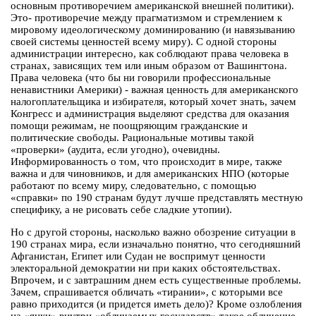
основным противоречием американской внешней политики).
Это- противоречие между прагматизмом и стремлением к
мировому идеологическому доминированию (и навязыванию
своей системы ценностей всему миру). С одной стороны
администрации интересно, как соблюдают права человека в
странах, зависящих тем или иным образом от Вашингтона.
Права человека (что бы ни говорили профессиональные
ненавистники Америки) - важная ценность для американского
налогоплательщика и избирателя, который хочет знать, зачем
Конгресс и администрация выделяют средства для оказания
помощи режимам, не поощряющим гражданские и
политические свободы. Рациональные мотивы такой
«проверки» (аудита, если угодно), очевидны.
Информированность о том, что происходит в мире, также
важна и для чиновников, и для американских НПО (которые
работают по всему миру, следовательно, с помощью
«справки» по 190 странам будут лучше представлять местную
специфику, а не рисовать себе сладкие утопии).
Но с другой стороны, насколько важно обозрение ситуации в
190 странах мира, если изначально понятно, что сегодняшний
Афганистан, Египет или Судан не воспримут ценности
электоральной демократии ни при каких обстоятельствах.
Впрочем, и с завтрашним днем есть существенные проблемы.
Зачем, спрашивается обличать «тирании», с которыми все
равно приходится (и придется иметь дело)? Кроме озлобления