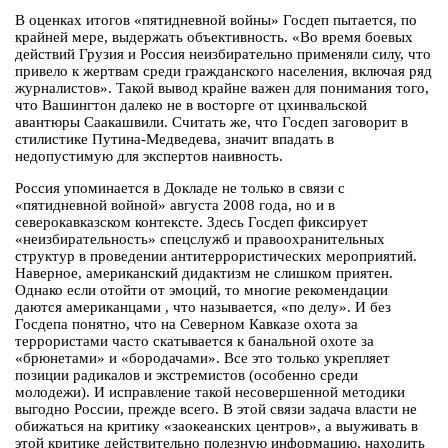
В оценках итогов «пятидневной войны» Госдеп пытается, по
крайней мере, выдержать объективность. «Во время боевых
действий Грузия и Россия неизбирательно применяли силу, что
привело к жертвам среди гражданского населения, включая ряд
журналистов». Такой вывод крайне важен для понимания того,
что Вашингтон далеко не в восторге от цхинвальской
авантюры Саакашвили. Считать же, что Госдеп заговорит в
стилистике Путина-Медведева, значит впадать в
недопустимую для экспертов наивность.
Россия упоминается в Докладе не только в связи с
«пятидневной войной» августа 2008 года, но и в
северокавказском контексте. Здесь Госдеп фиксирует
«неизбирательность» спецслужб и правоохранительных
структур в проведении антитеррористических мероприятий.
Наверное, американский дидактизм не слишком приятен.
Однако если отойти от эмоций, то многие рекомендации
даются американцами , что называется, «по делу». И без
Госдепа понятно, что на Северном Кавказе охота за
террористами часто скатывается к банальной охоте за
«брюнетами» и «бородачами». Все это только укрепляет
позиции радикалов и экстремистов (особенно среди
молодежи). И исправление такой несовершенной методики
выгодно России, прежде всего. В этой связи задача власти не
обижаться на критику «заокеанских центров», а выуживать в
этой критике действительно полезную информацию, находить