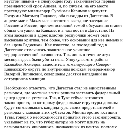
неустойчивыми - в следующем году заканчивается первый
президентский срок Алиева, и, по слухам, на его место
претендуют миллиардер Сулейман Керимов и депутат
Госдумы Магомед Гаджиев, оба выходцы из Дагестана. В
апреле-мае в Махачкале состоится выездное заседание
Госсовета России, причем основной темой обсуждения станет
общая ситуация на Кавказе, и в частности в Дагестане. На
этом заседании в адрес властей республики может быть
высказана критика, тем более, что оснований для нее немало и
без «дела Радченко». Как известно, за последний год в
Дагестане отмечалось значительное усиление
террористической активности. Так, лишь в течение двух
месяцев здесь были убиты глава Унцукульского района
Казимбек Ахмедов, заместитель командующего Северо-
Кавказского округа по внутренним войскам генерал-майор
Валерий Липинский, совершены десятки нападений на
сотрудников милиции.
Необходимо отметить, что Дагестан стал не единственным
регионом, где местные элиты решили заставить федеральный
центр идти на уступки. Так, в Туве сейчас готовится
законопроект, по которому федеральные структуры должны
будут согласовывать кандидатуры своих представителей в
регионах с главами этих субъектов. Министерство юстиции
Тувы, говоря о необходимости принятия этого законопроекта,
указывает на то, что губернаторы не могут влиять на
региональных чиновников, назначенных из центра, поэтому