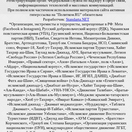
Регистрирующий орган: Федеральная служба по надзору в сфере связи,
информационных технологий и массовых коммуникаций.
При полном или частичном использовании материалов сайта активная
гиперссылка на "Политком.RU" обязательна
Разработчик:
Standarta.NET
*Организации, экстремисты и террористы, запрещенные в РФ: Meta
(Facebook и Instagram), Русский добровольческий корпус (РДК), Украинская
повстанческая армия (УПА), Грузинский легион, Национал-Большевистская
партия (НБП), Талибан, Свидетели Иеговы, Мизантропик Дивижн,
Братство, Артподготовка, Тризуб им. Степана Бандеры, НСО, Славянский
союз, Формат-18, Хизб ут-Тахрир, Исламская партия Туркестана, Хайят
Тахрир аш-Шам, Таухид валь-Джихад, АУЕ, Братья мусульмане, Легион
«Свобода России» («Легион Свобода России»), «Чеченская Республика
Ичкерия», «Правый сектор», «Азов» (батальон «Азов», полк «Азов»),
«Айдар», «Национальный корпус», «Исламское государство» («Исламское
Государство Ирака и Сирии», «Исламское Государство Ирака и Леванта»,
«Исламское Государство Ирака и Шама», ИГ, ИГИЛ, ДАИШ), «Джабхат
Фатх аш-Шам», «Священная война» («Аль-Джихад» или «Египетский
исламский джихад»), «Джабхат ан-Нусра», «Хайят Тахрир-аш-Шам»,
«Аль-Каида», «Аш-Шабаб», «УНА-УНСО», «Движение Талибан», «Братья-
мусульмане» («Аль-Ихван аль-Муслимун»), «Меджлис крымско-татарского
народа», «Хизб ут-Тахрир», «Имарат Кавказ» («Кавказский Эмират»),
«Исламский джихад – Джамаат моджахедов», «Нурджулар», «Таблиги
Джамаат», «Лашкар-И-Тайба», «Исламская партия Туркестана»,
«Исламское движение Узбекистана», «Исламское движение Восточного
Туркестана» (ИДВТ), «Джунд аш-Шам», «АУМ Синрике», «Братство»
Корчинского, «Тризуб им. Степана Бандеры», «Организация украинских
националистов» (ОУН), международное общественное движение ЛГБТ,