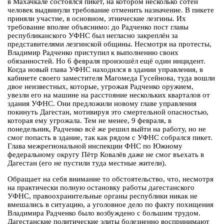
в Махачкале состоялся пикет, на котором несколько сотен
человек выдвинули требование отменить назначение. В пикете
приняли участие, в основном, этнические лезгины. Их
требование вполне объяснимо: до Радченко пост главы
республиканского УФНС был негласно закреплён за
представителями лезгинской общины. Несмотря на протесты,
Владимир Радченко приступил к выполнению своих
обязанностей. Но 6 февраля произошёл ещё один инцидент.
Когда новый глава УФНС находился в здании управления, в
кабинете своего заместителя Магомеда Гусейнова, туда вошли
двое неизвестных, которые, угрожая Радченко оружием,
увезли его на машине на расстояние нескольких кварталов от
здания УФНС. Они предложили новому главе управления
покинуть Дагестан, мотивируя это смертельной опасностью,
которая ему угрожала. Тем не менее, 9 февраля, в
понедельник, Радченко всё же решил выйти на работу, но не
смог попасть в здание, так как рядом с УФНС собрался пикет.
Глава межрегиональной инспекции ФНС по Южному
федеральному округу Пётр Ковалёв даже не смог въехать в
Дагестан (его не пустили туда местные жители).
Обращает на себя внимание то обстоятельство, что, несмотря
на практически полную остановку работы дагестанского
УФНС, правоохранительные органы республики никак не
вмешались в ситуацию, а уголовное дело по факту похищения
Владимира Радченко было возбуждено с большим трудом.
Дагестанские политические элиты болезненно воспринимают