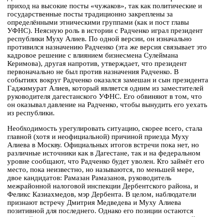
приход на высокие посты «чужаков», так как политические и
государственные посты традиционно закреплены за
определёнными этническими группами (как и пост главы
УФНС). Неясную роль в истории с Радченко играл президент
республики Муху Алиев. По одной версии, он изначально
противился назначению Радченко (эта же версия связывает это
кадровое решение с влиянием бизнесмена Сулеймана
Керимова), другая напротив, утверждает, что президент
первоначально не был против назначения Радченко. В
событиях вокруг Радченко оказался замешан и сын президента
Гаджимурат Алиев, который является одним из заместителей
руководителя дагестанского УФНС. Его обвиняют в том, что
он оказывал давление на Радченко, чтобы вынудить его уехать
из республики.
Необходимость урегулировать ситуацию, скорее всего, стала
главной (хотя и неофициальной) причиной приезда Муху
Алиева в Москву. Официальных итогов встречи пока нет, но
различные источники как в Дагестане, так и на федеральном
уровне сообщают, что Радченко будет уволен. Кто займёт его
место, пока неизвестно, но называются, по меньшей мере,
двое кандидатов: Рамазан Рамазанов, руководитель
межрайонной налоговой инспекции Дербентского района, и
Феликс Казиахмедов, мэр Дербента. В целом, наблюдатели
признают встречу Дмитрия Медведева и Муху Алиева
позитивной для последнего. Однако его позиции остаются