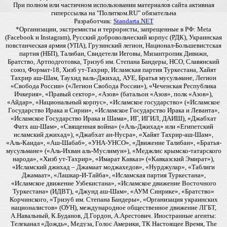
При полном или частичном использовании материалов сайта активная
гиперссылка на "Политком.RU" обязательна
Разработчик:
Standarta.NET
*Организации, экстремисты и террористы, запрещенные в РФ: Meta
(Facebook и Instagram), Русский добровольческий корпус (РДК), Украинская
повстанческая армия (УПА), Грузинский легион, Национал-Большевистская
партия (НБП), Талибан, Свидетели Иеговы, Мизантропик Дивижн,
Братство, Артподготовка, Тризуб им. Степана Бандеры, НСО, Славянский
союз, Формат-18, Хизб ут-Тахрир, Исламская партия Туркестана, Хайят
Тахрир аш-Шам, Таухид валь-Джихад, АУЕ, Братья мусульмане, Легион
«Свобода России» («Легион Свобода России»), «Чеченская Республика
Ичкерия», «Правый сектор», «Азов» (батальон «Азов», полк «Азов»),
«Айдар», «Национальный корпус», «Исламское государство» («Исламское
Государство Ирака и Сирии», «Исламское Государство Ирака и Леванта»,
«Исламское Государство Ирака и Шама», ИГ, ИГИЛ, ДАИШ), «Джабхат
Фатх аш-Шам», «Священная война» («Аль-Джихад» или «Египетский
исламский джихад»), «Джабхат ан-Нусра», «Хайят Тахрир-аш-Шам»,
«Аль-Каида», «Аш-Шабаб», «УНА-УНСО», «Движение Талибан», «Братья-
мусульмане» («Аль-Ихван аль-Муслимун»), «Меджлис крымско-татарского
народа», «Хизб ут-Тахрир», «Имарат Кавказ» («Кавказский Эмират»),
«Исламский джихад – Джамаат моджахедов», «Нурджулар», «Таблиги
Джамаат», «Лашкар-И-Тайба», «Исламская партия Туркестана»,
«Исламское движение Узбекистана», «Исламское движение Восточного
Туркестана» (ИДВТ), «Джунд аш-Шам», «АУМ Синрике», «Братство»
Корчинского, «Тризуб им. Степана Бандеры», «Организация украинских
националистов» (ОУН), международное общественное движение ЛГБТ,
А.Навальный, К.Буданов, Д.Гордон, А.Арестович. Иностранные агенты:
Телеканал «Дождь», Медуза, Голос Америки, ТК Настоящее Время, The