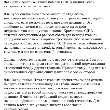
Латинской Америке, также поможет США поднять свой
авторитет в этой части света.
Для Кубы снятие эмбарго означает, прежде всего,
значительный приток в экономику иностранных инвестиций и
снижение, если не полное исчезновение дефицита. Это
особенно критично в вопросах поставки на остров
медикаментов и продуктов питания. Кроме того, США
является естественным рынком сбыта для некогда главной
продукции острова – сахарного тростника (после окончания
периода «особых отношений» с СССР эта отрасль кубинской
экономики пришла в упадок), который может использоваться, в
том числе и для изготовления биотоплива.
Однако, несмотря на взаимную выгоду от отмены эмбарго, в
ближайшие годы вряд ли стоит ожидать полной нормализации
отношений между двумя странами. Причина тому - ряд весьма
существенных сдерживающих факторов с обеих сторон.
Для Соединенных Штатов главным препятствием для отмены
эмбарго является проживающая в стране многочисленная и
весьма влиятельная кубинская диаспора, многие
представители которой занимают жесткую антикастровскую
позицию. В число их требований входит возврат
экспроприированной после революции собственности. Для
режима Кастро это условие является абсолютно
неприемлемым.