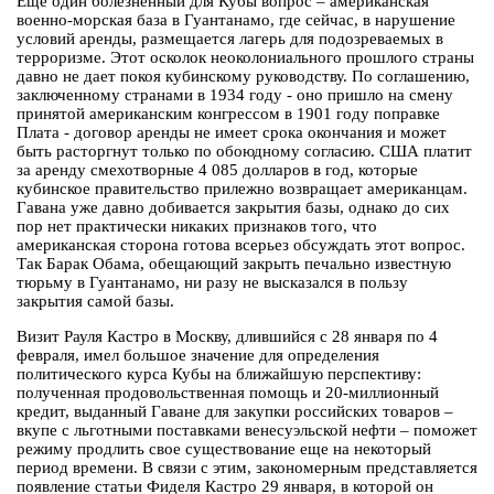
Еще один болезненный для Кубы вопрос – американская
военно-морская база в Гуантанамо, где сейчас, в нарушение
условий аренды, размещается лагерь для подозреваемых в
терроризме. Этот осколок неоколониального прошлого страны
давно не дает покоя кубинскому руководству. По соглашению,
заключенному странами в 1934 году - оно пришло на смену
принятой американским конгрессом в 1901 году поправке
Плата - договор аренды не имеет срока окончания и может
быть расторгнут только по обоюдному согласию. США платит
за аренду смехотворные 4 085 долларов в год, которые
кубинское правительство прилежно возвращает американцам.
Гавана уже давно добивается закрытия базы, однако до сих
пор нет практически никаких признаков того, что
американская сторона готова всерьез обсуждать этот вопрос.
Так Барак Обама, обещающий закрыть печально известную
тюрьму в Гуантанамо, ни разу не высказался в пользу
закрытия самой базы.
Визит Рауля Кастро в Москву, длившийся с 28 января по 4
февраля, имел большое значение для определения
политического курса Кубы на ближайшую перспективу:
полученная продовольственная помощь и 20-миллионный
кредит, выданный Гаване для закупки российских товаров –
вкупе с льготными поставками венесуэльской нефти – поможет
режиму продлить свое существование еще на некоторый
период времени. В связи с этим, закономерным представляется
появление статьи Фиделя Кастро 29 января, в которой он