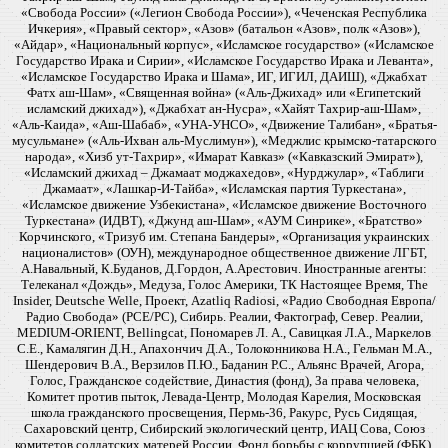
«Свобода России» («Легион Свобода России»), «Чеченская Республика
Ичкерия», «Правый сектор», «Азов» (батальон «Азов», полк «Азов»),
«Айдар», «Национальный корпус», «Исламское государство» («Исламское
Государство Ирака и Сирии», «Исламское Государство Ирака и Леванта»,
«Исламское Государство Ирака и Шама», ИГ, ИГИЛ, ДАИШ), «Джабхат
Фатх аш-Шам», «Священная война» («Аль-Джихад» или «Египетский
исламский джихад»), «Джабхат ан-Нусра», «Хайят Тахрир-аш-Шам»,
«Аль-Каида», «Аш-Шабаб», «УНА-УНСО», «Движение Талибан», «Братья-
мусульмане» («Аль-Ихван аль-Муслимун»), «Меджлис крымско-татарского
народа», «Хизб ут-Тахрир», «Имарат Кавказ» («Кавказский Эмират»),
«Исламский джихад – Джамаат моджахедов», «Нурджулар», «Таблиги
Джамаат», «Лашкар-И-Тайба», «Исламская партия Туркестана»,
«Исламское движение Узбекистана», «Исламское движение Восточного
Туркестана» (ИДВТ), «Джунд аш-Шам», «АУМ Синрике», «Братство»
Корчинского, «Тризуб им. Степана Бандеры», «Организация украинских
националистов» (ОУН), международное общественное движение ЛГБТ,
А.Навальный, К.Буданов, Д.Гордон, А.Арестович. Иностранные агенты:
Телеканал «Дождь», Медуза, Голос Америки, ТК Настоящее Время, The
Insider, Deutsche Welle, Проект, Azatliq Radiosi, «Радио Свободная Европа/
Радио Свобода» (PCE/PC), Сибирь. Реалии, Фактограф, Север. Реалии,
MEDIUM-ORIENT, Bellingcat, Пономарев Л. А., Савицкая Л.А., Маркелов
С.Е., Камалягин Д.Н., Апахончич Д.А., Толоконникова Н.А., Гельман М.А.,
Шендерович В.А., Верзилов П.Ю., Баданин Р.С., Альянс Врачей, Агора,
Голос, Гражданское содействие, Династия (фонд), За права человека,
Комитет против пыток, Левада-Центр, Молодая Карелия, Московская
школа гражданского просвещения, Пермь-36, Ракурс, Русь Сидящая,
Сахаровский центр, Сибирский экологический центр, ИАЦ Сова, Союз
комитетов солдатских матерей России, Фонд борьбы с коррупцией (ФБК),