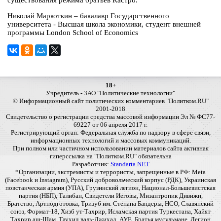
существования режима братьев Кастро.
Николай Маркоткин – бакалавр Государственного
университета - Высшая школа экономики, студент внешней
программы London School of Economics
18+
Учредитель - ЗАО "Политические технологии"
© Информационный сайт политических комментариев "Политком.RU"
2001-2018
Свидетельство о регистрации средства массовой информации Эл № ФС77-
69227 от 06 апреля 2017 г.
Регистрирующий орган: Федеральная служба по надзору в сфере связи,
информационных технологий и массовых коммуникаций.
При полном или частичном использовании материалов сайта активная
гиперссылка на "Политком.RU" обязательна
Разработчик:
Standarta.NET
*Организации, экстремисты и террористы, запрещенные в РФ: Meta
(Facebook и Instagram), Русский добровольческий корпус (РДК), Украинская
повстанческая армия (УПА), Грузинский легион, Национал-Большевистская
партия (НБП), Талибан, Свидетели Иеговы, Мизантропик Дивижн,
Братство, Артподготовка, Тризуб им. Степана Бандеры, НСО, Славянский
союз, Формат-18, Хизб ут-Тахрир, Исламская партия Туркестана, Хайят
Тахрир аш-Шам, Таухид валь-Джихад, АУЕ, Братья мусульмане, Легион