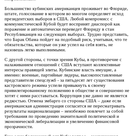
Большинство кубинских американцев проживает во Флориде,
штате, голосование в котором во многом определяет исход
президентских выборов в США. Любой компромисс с
коммунистической Кубой будет воспринят диаспорой как
поражение и автоматически переведет Флориду в стан
Республиканцев на следующих выборах. Трудно представить,
что Барак Обама пойдет на подобный риск, учитывая, что те
обязательства, которые он уже успел на себя взять, не
назовешь легко выполнимыми.
С другой стороны, с точки зрения Кубы, в противоречие с
налаживанием отношений с США вступают коллективные
интересы правящей элиты. Кубинские власть имущие, а
именно: военные, партийные лидеры, высокопоставленные
представители спецслужб - за пятьдесят лет существования
кастровского режима успели привыкнуть к своему
привилегированному положению в обществе и совершенно не
хотят с ними расставаться. Коррупция уже давно не является
редкостью. Отмена эмбарго со стороны США – даже если
американская администрация согласится не пересматривать
результаты национализации – неизбежно повлечет за собой
требования по проведению значительной политической и
экономической либерализации и увеличению финансовой
прозрачности.