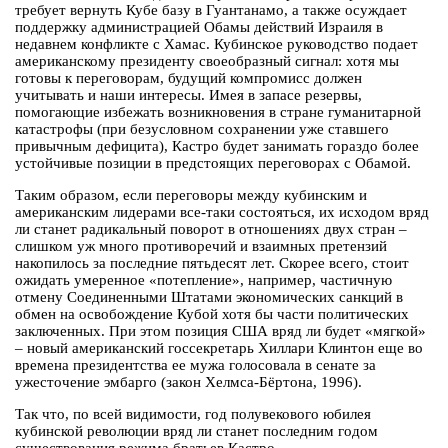
требует вернуть Кубе базу в Гуантанамо, а также осуждает
поддержку администрацией Обамы действий Израиля в
недавнем конфликте с Хамас. Кубинское руководство подает
американскому президенту своеобразный сигнал: хотя мы
готовы к переговорам, будущий компромисс должен
учитывать и наши интересы. Имея в запасе резервы,
помогающие избежать возникновения в стране гуманитарной
катастрофы (при безусловном сохранении уже ставшего
привычным дефицита), Кастро будет занимать гораздо более
устойчивые позиции в предстоящих переговорах с Обамой.
Таким образом, если переговоры между кубинским и
американским лидерами все-таки состояться, их исходом вряд
ли станет радикальный поворот в отношениях двух стран –
слишком уж много противоречий и взаимных претензий
накопилось за последние пятьдесят лет. Скорее всего, стоит
ожидать умеренное «потепление», например, частичную
отмену Соединенными Штатами экономических санкций в
обмен на освобождение Кубой хотя бы части политических
заключенных. При этом позиция США вряд ли будет «мягкой»
– новый американский госсекретарь Хиллари Клинтон еще во
времена президентства ее мужа голосовала в сенате за
ужесточение эмбарго (закон Хелмса-Бёртона, 1996).
Так что, по всей видимости, год полувекового юбилея
кубинской революции вряд ли станет последним годом