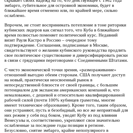
скрывает своих надежд на то, что действующее с 1962 года
эмбарго, губительное для островной экономики, будет в
ближайшее время отменено или, по крайней мере, сильно
ослаблено.
Впрочем, не стоит воспринимать потепление в тоне риторики
кубинских лидеров как сигнал того, что Куба в ближайшее
время полностью поменяет политический курс. Недавний
визит Рауля Кастро в Россию – очередное тому
подтверждение. Соглашения, подписанные в Москве,
свидетельствуют о желании кубинского руководства продлить
свое политическое существование и диверсифицировать риски
в связи с грядущими переговорами с Соединенными Штатами.
С чисто экономической точки зрения, «размораживание»
отношений выгодно обеим сторонам. США получают доступ
на новый, практически неосвоенный рынок в
непосредственной близости от своей границы, с большим
потенциалом для экспансии американских компаний и, что
немаловажно, с дешевой и относительно квалифицированной
рабочей силой (почти 100% кубинцев грамотны, многие
имеют техническое образование). Кроме того, таким образом,
они устраняют, пусть и безобидный, но все же неприятный для
них режим у себя под боком, уводят Кубу из под влияния
Венесуэлы и, соответственно, укрепляют свои значительно
ослабленные за последние годы позиции в регионе.
Безусловно, снятие эмбарго, крайне непопулярного в