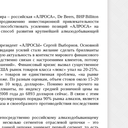
ра – российская «АЛРОСА», De Beers, BHP Billiton
родвижению инвестиционной привлекательности
т способствовать усилению позиций «АЛРОСА» на
к способ развития крупнейшей алмазодобывающей
.
 президент «АЛРОСЫ» Сергей Выборнов. Основной
идации усилий стало желание сделать бриллианты
ую актуальность в контексте мирового финансового
дственно связан с настроениями клиентов, потому
ошений». Финансовый кризис вызвал существенное
США рынок товаров класса «люкс» упал на 20-25%.
 товаров не единственная проблема, «на рынке
тоже. По разным оценкам, объем стоков около 15-20
ло 10 млрд. долларов». Помимо всего прочего на
иллианты, по индексу средней розничной цены на
2008 года до 6893 долларов сейчас. В связи с этим
онтролирующих порядка 90% рынка алмазов, является
за и своеобразного противодействия последствиям
непосредственно российскому алмазодобывающему
несколько сегментов отраслевой цепочки – это
анной цепочке занимает первый сегмент, то есть