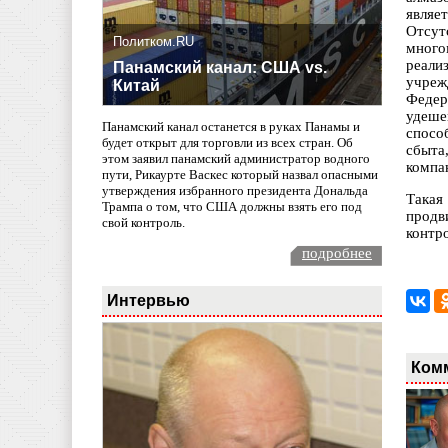
являе
Отсут
Политком.RU
много
реали
Панамский канал: США vs.
учреж
Китай
Федер
удеше
Панамский канал останется в руках Панамы и
спосо
будет открыт для торговли из всех стран. Об
сбыта
этом заявил панамский администратор водного
компа
пути, Рикаурте Васкес который назвал опасными
утверждения избранного президента Дональда
Такая
Трампа о том, что США должны взять его под
продв
свой контроль.
контр
подробнее
Интервью
Ком