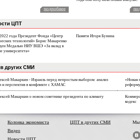
подробнее
по
ости ЦПТ
 2022 года Президент Фонда «Центр
Памяти Игоря Бунина
ческих технологий» Борис Макаренко
ден Медалью НИУ ВШЭ «За вклад в
ие университета»
в других СМИ
лексей Макаркин - Израиль перед непростым выбором: анализ
«Новая 
в и перспектив в конфликте с ХАМАС
реформ
ексей Макаркин о новом советнике президента по климату
Коммерс
кодекс
Колонка экономиста
ЦПТ в других СМИ
Мы 
Видео
Новости ЦПТ