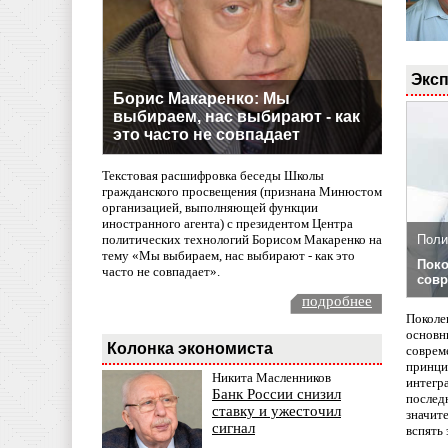
Эксп
Борис Макаренко: Мы
выбираем, нас выбирают - как
это часто не совпадает
Текстовая расшифровка беседы Школы
гражданского просвещения (признана Минюстом
организацией, выполняющей функции
иностранного агента) с президентом Центра
политических технологий Борисом Макаренко на
Поли
тему «Мы выбираем, нас выбирают - как это
Поко
часто не совпадает».
совр
подробнее
Поколе
основн
Колонка экономиста
совреме
принци
Никита Масленников
интегр
Банк России снизил
послед
ставку и ужесточил
значит
сигнал
вспять 