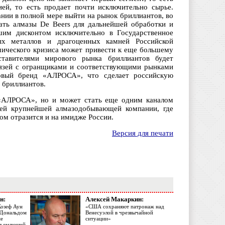
ей, то есть продает почти исключительно сырье.
нии в полной мере выйти на рынок бриллиантов, во
ть алмазы De Beers для дальнейшей обработки и
им дисконтом исключительно в Государственное
ых металлов и драгоценных камней Российской
мического кризиса может привести к еще большему
тавителями мирового рынка бриллиантов будет
язей с огранщиками и соответствующими рынками
овый бренд «АЛРОСА», что сделает российскую
 бриллиантов.
 «АЛРОСА», но и может стать еще одним каналом
зей крупнейшей алмазодобывающей компании, где
ом отразится и на имидже России.
Версия для печати
н:
Алексей Макаркин:
Жозеф Аун
«США сохраняют патронаж над
с Дональдом
Венесуэлой в чрезвычайной
ме
ситуации»
объемлющий