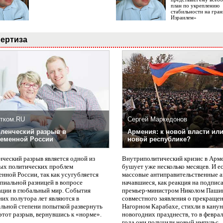
план по укреплению
стабильности на гран
Израилем»
ертиза
тком.RU
Сергей Маркедонов
ленческий разрыв в
Армения: к новой власти или
еменной России
новой республике?
нческий разрыв является одной из
Внутриполитический кризис в Арм
ых политических проблем
бушует уже несколько месяцев. И е
нной России, так как усугубляется
массовые антиправительственные а
пиальной разницей в вопросе
начавшиеся, как реакция на подпис
ации в глобальный мир. События
премьер-министром Николом Паши
них полутора лет являются в
совместного заявления о прекращен
ельной степени попыткой развернуть
Нагорном Карабахе, стихли в канун
этот разрыв, вернувшись к «норме».
новогодних празднеств, то в февра
года они получили новый импульс.