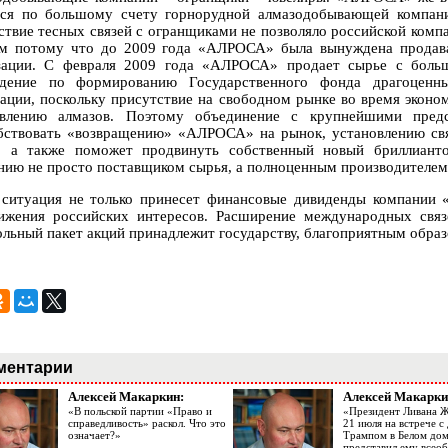
тся по большому счету горнорудной алмазодобывающей компани
ствие тесных связей с огранщиками не позволяло российской компа
м потому что до 2009 года «АЛРОСА» была вынуждена продава
зации. С февраля 2009 года «АЛРОСА» продает сырье с больш
дение по формированию Государственного фонда драгоценн
ации, поскольку присутствие на свободном рынке во время эконо
влению алмазов. Поэтому объединение с крупнейшими предс
бствовать «возвращению» «АЛРОСА» на рынок, установлению св
, а также поможет продвинуть собственный новый бриллиант
нию не просто поставщиком сырья, а полноценным производителем
 ситуация не только принесет финансовые дивиденды компании
ижения российских интересов. Расширение международных свя
ольный пакет акций принадлежит государству, благоприятным образ
ментарии
Алексей Макаркин:
Алексей Макарки
«В польской партии «Право и
«Президент Ливана 
справедливость» раскол. Что это
21 июля на встрече 
означает?»
Трампом в Белом до
представил ему все