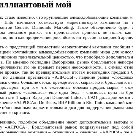
иллиантовый мой
ях стало известно, что крупнейшие алмазодобывающие компании ми
 Tinto начинают совместную маркетинговую кампанию по п
иантов Generic Diamonds Marketing. Такое объединение буде
ом алмазном рынке, что представляет ценность не только ка
нии, но и как продвижение российских интересов на мировой арене
ть о предстоящей совместной маркетинговой кампании сообщил
ацией крупнейших алмазодобывающих компаний мира для консол
тиционно привлекательной ценностью, что приобрело дополнительн
са. По мнению господина Выборнова, рынок бриллиантов непосре
бриллианты это не предмет первой необходимости, а символ отн
ие продаж, так по предварительным итогам новогодних продаж в 
, по данным президента «АЛРОСЫ», падение рынка «люксовых»
лись очень большие стоки, прежде всего, сырья, но и бриллиантов 
 долларов, при том что ежегодные объемы продаж сырья – око
ный рынок «свалилась» еще одна беда – снизилась цена на бр
ианты в 1 карат Rapa-port Diamond Index, с 8921 долларов летом 
инение «АЛРОСА», De Beers, BHP Billiton и Rio Tinto, компаний к
е обоснованным маркетинговым ходом для поддержания рынка алма
сового кризиса.
чевидно, подобное объединение несет дополнительные выгоды 
ту «АЛРОСА». Бриллиантовый рынок подразумевает под собой 
одобывающие компании – огранщики – ювелиры. «АЛРОСА» же в д