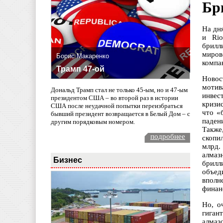
Бр
На дн
и Rio
брилл
миров
Борис Макаренко
компа
Трамп 47-ой
Новос
мотив
Дональд Трамп стал не только 45-ым, но и 47-ым
инвес
президентом США – во второй раз в истории
кризи
США после неудачной попытки переизбраться
что «
бывший президент возвращается в Белый Дом – с
паден
другим порядковым номером.
Также
подробнее
скопи
млрд.
алмаз
Бизнес
брилл
объед
вполн
финан
Но, о
гиган
алмаз