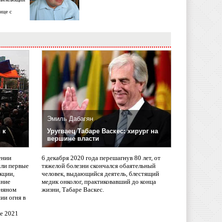
ице с
Эмиль Дабагян
 к
Уругваец Табаре Васкес: хирург на
вершине власти
ении
6 декабря 2020 года перешагнув 80 лет, от
сли первые
тяжелой болезни скончался обаятельный
кции,
человек, выдающийся деятель, блестящий
ание
медик онколог, практиковавший до конца
няном
жизни, Табаре Васкес.
ии огня в
ле 2021