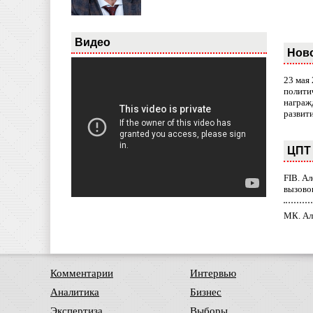
Видео
Нов
23 мая
полити
награж
развит
ЦПТ 
FIB. А
вызово
МК. Ал
Комментарии
Интервью
Аналитика
Бизнес
Экспертиза
Выборы