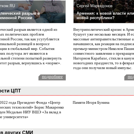
тком.RU
Сергей Маркедонов
ленческий разрыв в
Армения: к новой власти или
еменной России
новой республике?
нческий разрыв является одной из
Внутриполитический кризис в Арм
ых политических проблем
бушует уже несколько месяцев. И е
нной России, так как усугубляется
массовые антиправительственные а
пиальной разницей в вопросе
начавшиеся, как реакция на подпис
ации в глобальный мир. События
премьер-министром Николом Паши
них полутора лет являются в
совместного заявления о прекращен
ельной степени попыткой развернуть
Нагорном Карабахе, стихли в канун
этот разрыв, вернувшись к «норме».
новогодних празднеств, то в февра
года они получили новый импульс.
подробнее
по
ости ЦПТ
 2022 года Президент Фонда «Центр
Памяти Игоря Бунина
ческих технологий» Борис Макаренко
ден Медалью НИУ ВШЭ «За вклад в
ие университета»
в других СМИ