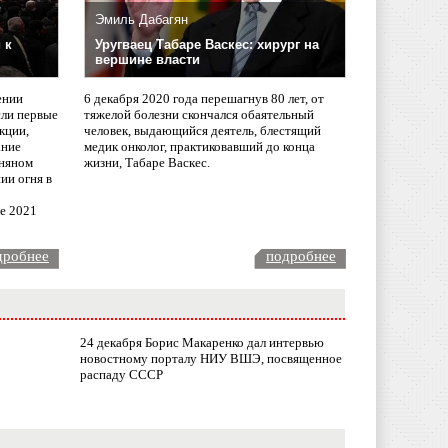
Эмиль Дабагян
 к
Уругваец Табаре Васкес: хирург на
вершине власти
ении
6 декабря 2020 года перешагнув 80 лет, от
сли первые
тяжелой болезни скончался обаятельный
кции,
человек, выдающийся деятель, блестящий
ание
медик онколог, практиковавший до конца
няном
жизни, Табаре Васкес.
ии огня в
ле 2021
дробнее
подробнее
24 декабря Борис Макаренко дал интервью
новостному порталу НИУ ВШЭ, посвященное
распаду СССР