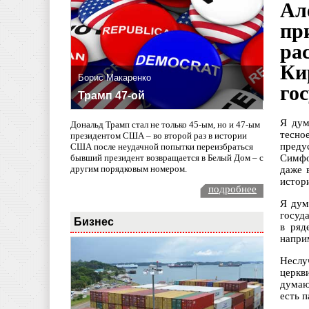
Ал
пр
ра
Ки
Борис Макаренко
го
Трамп 47-ой
Я дум
Дональд Трамп стал не только 45-ым, но и 47-ым
тесно
президентом США – во второй раз в истории
преду
США после неудачной попытки переизбраться
бывший президент возвращается в Белый Дом – с
Симфо
другим порядковым номером.
даже 
истор
подробнее
Я дум
госуд
Бизнес
в ряд
напри
Неслу
церкв
думаю
есть п