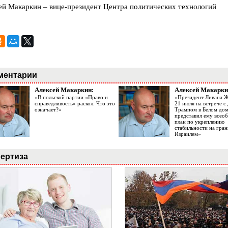
ей Макаркин – вице-президент Центра политических технологий
ментарии
Алексей Макаркин:
Алексей Макарки
«В польской партии «Право и
«Президент Ливана 
справедливость» раскол. Что это
21 июля на встрече 
означает?»
Трампом в Белом до
представил ему все
план по укреплению
стабильности на гран
Израилем»
ертиза