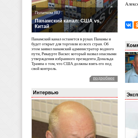
Алекс
Политком.RU
Панамский канал: США vs.
Китай
Панамский канал останется в руках Панамы и
будет открыт для торговли из всех стран. Об
Ком
этом заявил панамский администратор водного
пути, Рикаурте Васкес который назвал опасными
утверждения избранного президента Дональда
Трампа о том, что США должны взять его под
свой контроль.
подробнее
Интервью
Эксп