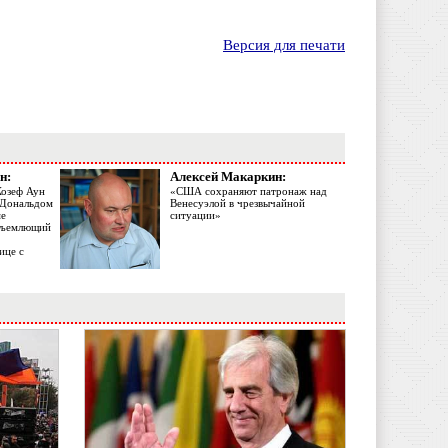
Версия для печати
н:
Алексей Макаркин:
Жозеф Аун
«США сохраняют патронаж над
с Дональдом
Венесуэлой в чрезвычайной
ме
ситуации»
объемлющий
ице с