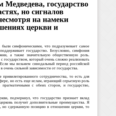
 Медведева, государство
стях, но сигналов
несмотря на намеки
шениях церкви и
а были симфоническими, что подразумевает самое
 поддерживает государство. Безусловно, симфония
рмии, а также значительную общественную роль.
с государством, который очень сложно реализовать
. Если мы возьмем синодальный период российской
 в очень сильной зависимости от государства.
е привилегированного сотрудничества, то есть для
фере, но есть еще ислам, играющий серьезную роль
ь прагматичными с обеих сторон, и государство,
кви, подчеркнул, что государство признает вклад
о церковь получит дополнительные преимущества. Я
ю, но сдержанную позицию в отношении церкви, то