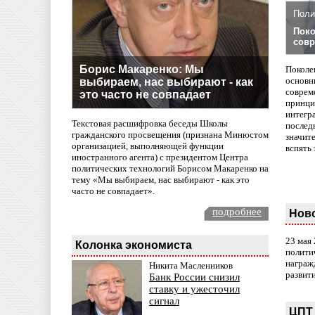
Поли
Поко
совр
Борис Макаренко: Мы
Поколе
основн
выбираем, нас выбирают - как
совреме
это часто не совпадает
принци
интегр
Текстовая расшифровка беседы Школы
послед
гражданского просвещения (признана Минюстом
значит
организацией, выполняющей функции
вспять 
иностранного агента) с президентом Центра
политических технологий Борисом Макаренко на
тему «Мы выбираем, нас выбирают - как это
часто не совпадает».
подробнее
Нов
23 мая
Колонка экономиста
полити
награж
Никита Масленников
развит
Банк России снизил
ставку и ужесточил
сигнал
ЦПТ 