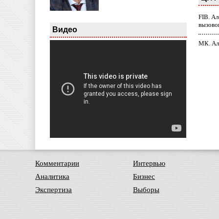
FIB. А
вызово
Видео
МК. Ал
Комментарии
Интервью
Аналитика
Бизнес
Экспертиза
Выборы