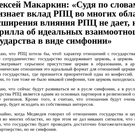
ексей Макаркин: «Судя по словам
изнает вклад РПЦ во многих обла
сширения влияния РПЦ не дает, 
рилла об идеальных взаимоотно
сударства в виде симфонии»
аю, что РПЦ хотела бы, чтоб характер отношений с государств
е сотрудничество: государство поддерживает церковь, а церковь
сматривает серьезное присутствие церкви в образовании, в а
нические отношения это идеальный формат для отношений церкви 
в государствах, где признается приоритетной одна из конфессий
ии, то там тоже не было никакой симфонии, там церковь находилась
аю, что сейчас будут развиваться не в русле симфонии, а в русл
арства РПЦ является одним из основных партнеров в религиозной с
е регионов. Кроме того, я считаю, что отношения будут очен
мер, будет исходить из собственных интересов.
чайно, когда Медведев говорил об отношениях государства и цер
и во многих областях, но при этом не дал никаких сигналов, чт
, что государство будет проводить достаточно благожелательну
артнерство, но не симфония.