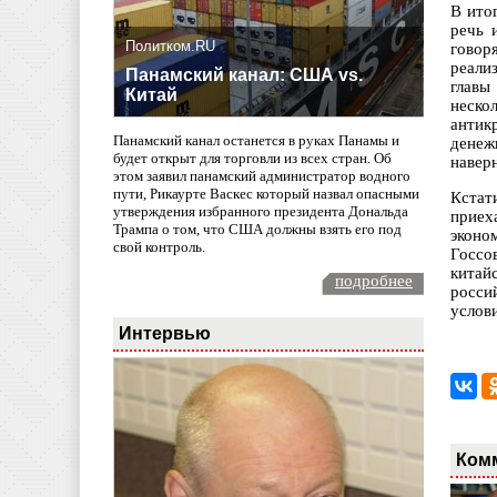
В ито
речь 
Политком.RU
говор
реали
Панамский канал: США vs.
главы
Китай
неско
антик
Панамский канал останется в руках Панамы и
денеж
будет открыт для торговли из всех стран. Об
навер
этом заявил панамский администратор водного
пути, Рикаурте Васкес который назвал опасными
Кстат
утверждения избранного президента Дональда
приех
Трампа о том, что США должны взять его под
эконо
свой контроль.
Госсо
китай
подробнее
росси
услов
Интервью
Ком