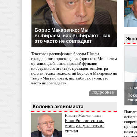
Борис Макаренко: Мы
выбираем, нас выбирают - как
Эксп
это часто не совпадает
Текстовая расшифровка беседы Школы
гражданского просвещения (признана Минюстом
организацией, выполняющей функции
иностранного агента) с президентом Центра
политических технологий Борисом Макаренко на
тему «Мы выбираем, нас выбирают - как это
часто не совпадает».
Поли
подробнее
Поко
совр
Колонка экономиста
Поколе
Никита Масленников
основн
Банк России снизил
совреме
ставку и ужесточил
принци
сигнал
интегр
послед