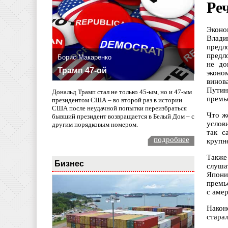
Ре
Эконо
Влади
предл
предл
Борис Макаренко
не до
Трамп 47-ой
эконо
винов
Путин
Дональд Трамп стал не только 45-ым, но и 47-ым
премь
президентом США – во второй раз в истории
США после неудачной попытки переизбраться
Что ж
бывший президент возвращается в Белый Дом – с
услов
другим порядковым номером.
так с
подробнее
крупн
Также
Бизнес
слуша
Япони
премь
с аме
Након
стара