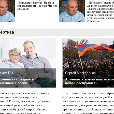
«В польской партии «Право и
«Президент Ливана 
справедливость» раскол. Что это
21 июля на встрече 
означает?»
Трампом в Белом до
представил ему все
план по укреплению
стабильности на гран
Израилем»
ертиза
тком.RU
Сергей Маркедонов
ленческий разрыв в
Армения: к новой власти или
еменной России
новой республике?
нческий разрыв является одной из
Внутриполитический кризис в Арм
ых политических проблем
бушует уже несколько месяцев. И е
нной России, так как усугубляется
массовые антиправительственные а
пиальной разницей в вопросе
начавшиеся, как реакция на подпис
ации в глобальный мир. События
премьер-министром Николом Паши
них полутора лет являются в
совместного заявления о прекращен