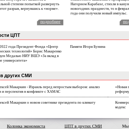
ельной степени попыткой развернуть
Нагорном Карабахе, стихли в канун
этот разрыв, вернувшись к «норме».
новогодних празднеств, то в февра
года они получили новый импульс.
подробнее
по
ости ЦПТ
 2022 года Президент Фонда «Центр
Памяти Игоря Бунина
ческих технологий» Борис Макаренко
ден Медалью НИУ ВШЭ «За вклад в
ие университета»
в других СМИ
лексей Макаркин - Израиль перед непростым выбором: анализ
«Новая 
в и перспектив в конфликте с ХАМАС
реформ
ексей Макаркин о новом советнике президента по климату
Коммерс
кодекс
Колонка экономиста
ЦПТ в других СМИ
Мы 