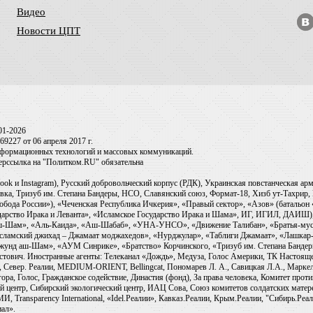
Видео
Новости ЦПТ
01-2026
9227 от 06 апреля 2017 г.
информационных технологий и массовых коммуникаций.
перссылка на "Политком.RU" обязательна
ook и Instagram), Русский добровольческий корпус (РДК), Украинская повстанческая а
ка, Тризуб им. Степана Бандеры, НСО, Славянский союз, Формат-18, Хизб ут-Тахрир, 
обода России»), «Чеченская Республика Ичкерия», «Правый сектор», «Азов» (батальон
сударство Ирака и Леванта», «Исламское Государство Ирака и Шама», ИГ, ИГИЛ, ДАИШ
-аш-Шам», «Аль-Каида», «Аш-Шабаб», «УНА-УНСО», «Движение Талибан», «Братья-мус
Исламский джихад – Джамаат моджахедов», «Нурджулар», «Таблиги Джамаат», «Лашкар-
Джунд аш-Шам», «АУМ Синрике», «Братство» Корчинского, «Тризуб им. Степана Банде
ович. Иностранные агенты: Телеканал «Дождь», Медуза, Голос Америки, ТК Настоящее Вр
 Север. Реалии, MEDIUM-ORIENT, Bellingcat, Пономарев Л. А., Савицкая Л.А., Маркело
ора, Голос, Гражданское содействие, Династия (фонд), За права человека, Комитет про
й центр, Сибирский экологический центр, ИАЦ Сова, Союз комитетов солдатских матер
ransparency International, «Idel.Реалии», Кавказ.Реалии, Крым.Реалии, "Сибирь.Реали
ал».