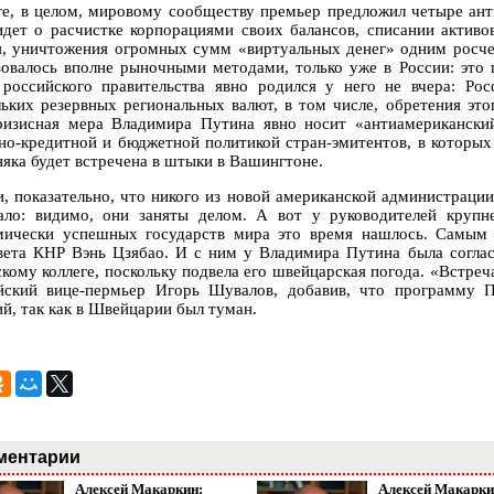
ге, в целом, мировому сообществу премьер предложил четыре ан
идет о расчистке корпорациями своих балансов, списании активо
я, уничтожения огромных сумм «виртуальных денег» одним росче
зовалось вполне рыночными методами, только уже в России: это 
 российского правительства явно родился у него не вчера: Ро
льких резервных региональных валют, в том числе, обретения это
ризисная мера Владимира Путина явно носит «антиамериканский
но-кредитной и бюджетной политикой стран-эмитентов, в которых
няка будет встречена в штыки в Вашингтоне.
и, показательно, что никого из новой американской администрации
ало: видимо, они заняты делом. А вот у руководителей круп
мически успешных государств мира это время нашлось. Самым
вета КНР Вэнь Цзябао. И с ним у Владимира Путина была соглас
скому коллеге, поскольку подвела его швейцарская погода. «Встреч
йский вице-пермьер Игорь Шувалов, добавив, что программу П
ий, так как в Швейцарии был туман.
ментарии
Алексей Макаркин:
Алексей Макарки