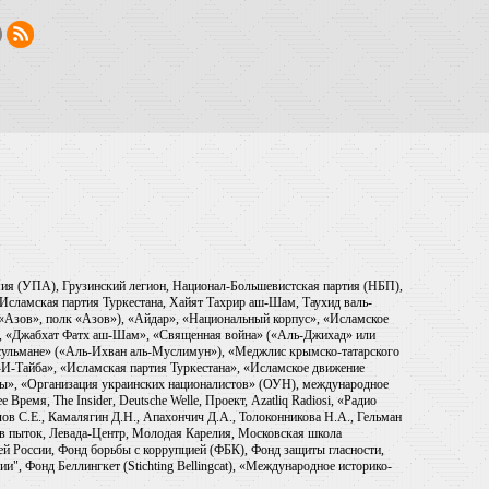
рмия (УПА), Грузинский легион, Национал-Большевистская партия (НБП),
Исламская партия Туркестана, Хайят Тахрир аш-Шам, Таухид валь-
 «Азов», полк «Азов»), «Айдар», «Национальный корпус», «Исламское
), «Джабхат Фатх аш-Шам», «Священная война» («Аль-Джихад» или
ульмане» («Аль-Ихван аль-Муслимун»), «Меджлис крымско-татарского
И-Тайба», «Исламская партия Туркестана», «Исламское движение
ры», «Организация украинских националистов» (ОУН), международное
емя, The Insider, Deutsche Welle, Проект, Azatliq Radiosi, «Радио
в С.Е., Камалягин Д.Н., Апахончич Д.А., Толоконникова Н.А., Гельман
тив пыток, Левада-Центр, Молодая Карелия, Московская школа
ей России, Фонд борьбы с коррупцией (ФБК), Фонд защиты гласности,
и", Фонд Беллингкет (Stichting Bellingcat), «Международное историко-