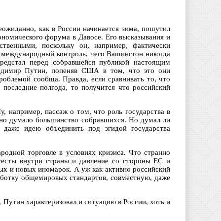
ожиданно, как в России начинается зима, пошутил
номического форума в Давосе. Его высказывания и
твенными, поскольку он, например, фактически
 международный контроль, чего Вашингтон никогда
предстал перед собравшейся публикой настоящим
ладимир Путин, попеняв США в том, что это они
роблемой сообща. Правда, если сравнивать то, что
 последние полгода, то получится что российский
, например, пассаж о том, что роль государства в
льно думало большинство собравшихся. Но думал ли
 даже идею объединить под эгидой государства
родной торговле в условиях кризиса. Что странно
тесты внутри страны и давление со стороны ЕС и
ых и новых иномарок. А уж как активно российский
аботку общемировых стандартов, совместную, даже
 Путин характеризовал и ситуацию в России, хоть и