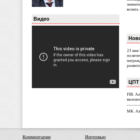
значит
вспять 
Видео
Нов
23 мая
полити
награж
развит
ЦПТ 
FIB. А
вызово
МК. Ал
Комментарии
Интервью