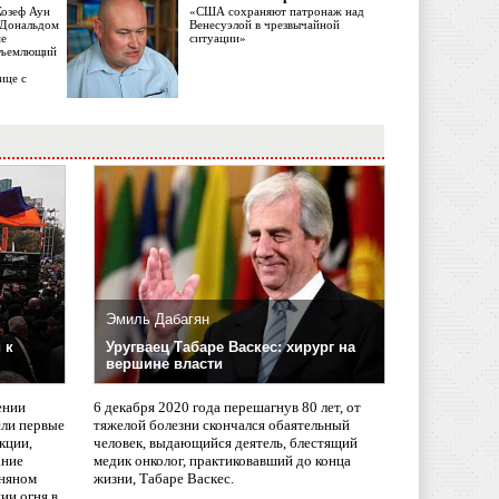
Жозеф Аун
«США сохраняют патронаж над
с Дональдом
Венесуэлой в чрезвычайной
ме
ситуации»
объемлющий
ице с
Эмиль Дабагян
 к
Уругваец Табаре Васкес: хирург на
вершине власти
ении
6 декабря 2020 года перешагнув 80 лет, от
сли первые
тяжелой болезни скончался обаятельный
кции,
человек, выдающийся деятель, блестящий
ание
медик онколог, практиковавший до конца
няном
жизни, Табаре Васкес.
ии огня в