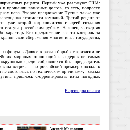
тикризисных рецепта. Первый уже реализуют США:
в и прощении взаимных долгов, то есть, попросту
рком пера. Второе предложение Путина также уже
переоценка стоимости компаний. Третий рецепт от
ссия уже второй год «ночится» с идеей создания
го статуса российским рублем. Наконец, четвертая
» характер. Его предложение ввести контроль за
 хранят свои сбережения многие иные государства,
 на форум в Давосе в разгар борьбы с кризисом не
нейших мировых корпораций и лидеров не самых
 «крупным» среди собравшихся был председатель
ована встреча – но российский премьер опоздал к
а не состоялась по техническим причинам», - сказал
утина пришлось скорректировать из-за погодных
Версия для печати
н:
Алексей Макаркин: