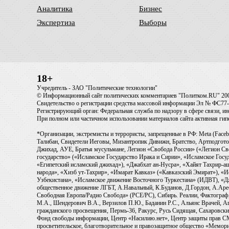
Аналитика
Бизнес
Экспертиза
Выборы
18+
Учредитель - ЗАО "Политические технологии"
© Информационный сайт политических комментариев "Политком.RU" 20
Свидетельство о регистрации средства массовой информации Эл № ФС77-6
Регистрирующий орган: Федеральная служба по надзору в сфере связи, 
При полном или частичном использовании материалов сайта активная ги
*Организации, экстремисты и террористы, запрещенные в РФ: Meta (Faceb
Талибан, Свидетели Иеговы, Мизантропик Дивижн, Братство, Артподготов
Джихад, АУЕ, Братья мусульмане, Легион «Свобода России» («Легион Св
государство» («Исламское Государство Ирака и Сирии», «Исламское Го
«Египетский исламский джихад»), «Джабхат ан-Нусра», «Хайят Тахрир
народа», «Хизб ут-Тахрир», «Имарат Кавказ» («Кавказский Эмират»), «
Узбекистана», «Исламское движение Восточного Туркестана» (ИДВТ), «
общественное движение ЛГБТ, А.Навальный, К.Буданов, Д.Гордон, А.Арест
Свободная Европа/Радио Свобода» (PCE/PC), Сибирь. Реалии, Фактограф,
М.А., Шендерович В.А., Верзилов П.Ю., Баданин Р.С., Альянс Врачей, Аг
гражданского просвещения, Пермь-36, Ракурс, Русь Сидящая, Сахаровски
Фонд свободы информации, Центр «Насилию.нет», Центр защиты прав СМИ, T
просветительское, благотворительное и правозащитное общество «Мемори