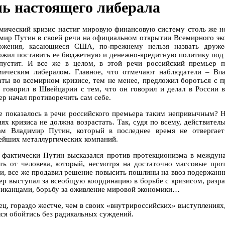
чь настоящего либерала
мический кризис настиг мировую финансовую систему столь же не
мир Путин в своей речи на официальном открытии Всемирного эко
ожения, касающиеся США, по-прежнему нельзя назвать дружес
ожил поставить ее бюджетную и денежно-кредитную политику под
пустит. И все же в целом, в этой речи российский премьер 
мическим либералом. Главное, что отмечают наблюдатели – В
аты во всемирном кризисе, тем не менее, предложил бороться с п
 говорил в Швейцарии с тем, что он говорил и делал в России в
ер начал противоречить сам себе.
е показалось в речи российского премьера таким непривычным? Ну
иях кризиса не должна возрастать. Так, судя по всему, действите
ам Владимир Путин, который в последнее время не отвергает
ейших металлургических компаний.
 фактически Путин высказался против протекционизма в междуна
ть от человека, который, несмотря на достаточно массовые про
и, все же продавил решение повысить пошлины на ввоз подержанн
ер выступал за всеобщую координацию в борьбе с кризисом, разр
риканцами, борьбу за оживление мировой экономики…
ец, гораздо жестче, чем в своих «внутрироссийских» выступлениях,
лся обойтись без радикальных суждений.