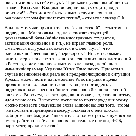
пофантазировать себе вслух". "При каких условиях общество
скажет: Владимир Владимирович, не надо уходить, надо
остаться!? - Это может быть только в случае появления
реальной угрозы фашистского путча", - отметил спикер СФ.
В данном случае прилагательное "фашистский", несмотря на
подведение Мироновым под него соответствующей
доказательной базы (убийства иностранных студентов,
активизация скинхедов и т.п.), не играет главной роли.
Смысловая нагрузка заключается в слове "путч", что
равнозначно "революции", "перевороту". Иными словами,
власть всерьез опасается экспорта революционных настроений
в Россию, о чем еще несколько месяцев назад пообещала
нынешний премьер Украины Юлия Тимошенко. При этом в
случае возникновения реальной предреволюционной ситуации
Кремль может пойти на изменение Конституции в целях
пролонгации полномочий действующего президента,
поддержания жизнеспособности сложившейся политической
системы. Впрочем, все это вряд ли поможет, но, судя по всему,
идеи такие есть. В качестве косвенного подтверждения этому
можно привести следующие слова Миронова: для того, чтобы
"не поставить президента между плохим и очень плохим
выбором", необходимо "внимательно посмотреть, в нужном ли
русле работают сейчас правоохранительные органы, ФСБ,
парламент, правительство".
Возвращение Мироновым в информационную, политическую