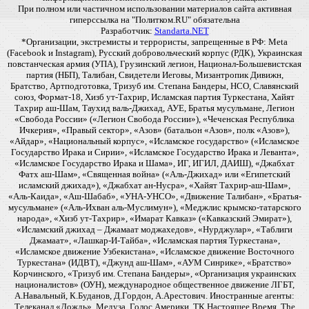
При полном или частичном использовании материалов сайта активная
гиперссылка на "Политком.RU" обязательна
Разработчик:
Standarta.NET
*Организации, экстремисты и террористы, запрещенные в РФ: Meta
(Facebook и Instagram), Русский добровольческий корпус (РДК), Украинская
повстанческая армия (УПА), Грузинский легион, Национал-Большевистская
партия (НБП), Талибан, Свидетели Иеговы, Мизантропик Дивижн,
Братство, Артподготовка, Тризуб им. Степана Бандеры, НСО, Славянский
союз, Формат-18, Хизб ут-Тахрир, Исламская партия Туркестана, Хайят
Тахрир аш-Шам, Таухид валь-Джихад, АУЕ, Братья мусульмане, Легион
«Свобода России» («Легион Свобода России»), «Чеченская Республика
Ичкерия», «Правый сектор», «Азов» (батальон «Азов», полк «Азов»),
«Айдар», «Национальный корпус», «Исламское государство» («Исламское
Государство Ирака и Сирии», «Исламское Государство Ирака и Леванта»,
«Исламское Государство Ирака и Шама», ИГ, ИГИЛ, ДАИШ), «Джабхат
Фатх аш-Шам», «Священная война» («Аль-Джихад» или «Египетский
исламский джихад»), «Джабхат ан-Нусра», «Хайят Тахрир-аш-Шам»,
«Аль-Каида», «Аш-Шабаб», «УНА-УНСО», «Движение Талибан», «Братья-
мусульмане» («Аль-Ихван аль-Муслимун»), «Меджлис крымско-татарского
народа», «Хизб ут-Тахрир», «Имарат Кавказ» («Кавказский Эмират»),
«Исламский джихад – Джамаат моджахедов», «Нурджулар», «Таблиги
Джамаат», «Лашкар-И-Тайба», «Исламская партия Туркестана»,
«Исламское движение Узбекистана», «Исламское движение Восточного
Туркестана» (ИДВТ), «Джунд аш-Шам», «АУМ Синрике», «Братство»
Корчинского, «Тризуб им. Степана Бандеры», «Организация украинских
националистов» (ОУН), международное общественное движение ЛГБТ,
А.Навальный, К.Буданов, Д.Гордон, А.Арестович. Иностранные агенты:
Телеканал «Дождь», Медуза, Голос Америки, ТК Настоящее Время, The