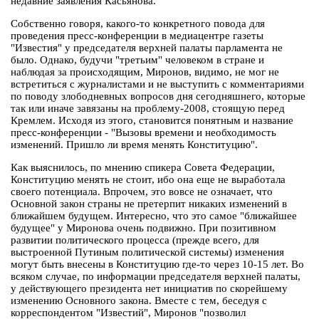
недавние заявления Касьянова.
Собственно говоря, какого-то конкретного повода для
проведения пресс-конференции в медиацентре газеты
"Известия" у председателя верхней палаты парламента не
было. Однако, будучи "третьим" человеком в стране и
наблюдая за происходящим, Миронов, видимо, не мог не
встретиться с журналистами и не выступить с комментариями
по поводу злободневных вопросов дня сегодняшнего, которые
так или иначе завязаны на проблему-2008, стоящую перед
Кремлем. Исходя из этого, становится понятным и название
пресс-конференции - "Вызовы времени и необходимость
изменений. Пришло ли время менять Конституцию".
Как выяснилось, по мнению спикера Совета Федерации,
Конституцию менять не стоит, ибо она еще не выработала
своего потенциала. Впрочем, это вовсе не означает, что
Основной закон страны не претерпит никаких изменений в
ближайшем будущем. Интересно, что это самое "ближайшее
будущее" у Миронова очень подвижно. При позитивном
развитии политического процесса (прежде всего, для
выстроенной Путиным политической системы) изменения
могут быть внесены в Конституцию где-то через 10-15 лет. Во
всяком случае, по информации председателя верхней палаты,
у действующего президента нет инициатив по скорейшему
изменению Основного закона. Вместе с тем, беседуя с
корреспондентом "Известий", Миронов "позволил