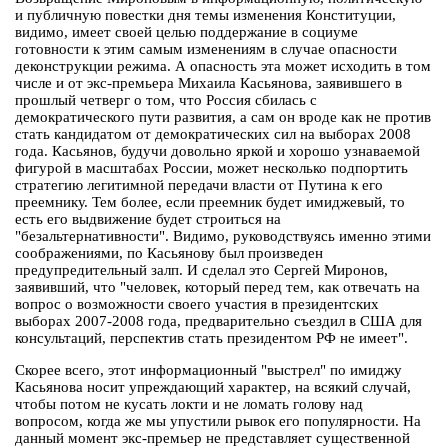
и публичную повестки дня темы изменения Конституции,
видимо, имеет своей целью поддержание в социуме
готовности к этим самым изменениям в случае опасности
деконструкции режима. А опасность эта может исходить в том
числе и от экс-премьера Михаила Касьянова, заявившего в
прошлый четверг о том, что Россия сбилась с
демократического пути развития, а сам он вроде как не против
стать кандидатом от демократических сил на выборах 2008
года. Касьянов, будучи довольно яркой и хорошо узнаваемой
фигурой в масштабах России, может несколько подпортить
стратегию легитимной передачи власти от Путина к его
преемнику. Тем более, если преемник будет имиджевый, то
есть его выдвижение будет строиться на
"безальтернативности". Видимо, руководствуясь именно этими
соображениями, по Касьянову был произведен
предупредительный залп. И сделал это Сергей Миронов,
заявивший, что "человек, который перед тем, как отвечать на
вопрос о возможности своего участия в президентских
выборах 2007-2008 года, предварительно съездил в США для
консультаций, перспектив стать президентом РФ не имеет".
Скорее всего, этот информационный "выстрел" по имиджу
Касьянова носит упреждающий характер, на всякий случай,
чтобы потом не кусать локти и не ломать голову над
вопросом, когда же мы упустили рывок его популярности. На
данный момент экс-премьер не представляет существенной