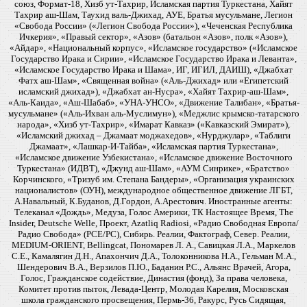
союз, Формат-18, Хизб ут-Тахрир, Исламская партия Туркестана, Хайят
Тахрир аш-Шам, Таухид валь-Джихад, АУЕ, Братья мусульмане, Легион
«Свобода России» («Легион Свобода России»), «Чеченская Республика
Ичкерия», «Правый сектор», «Азов» (батальон «Азов», полк «Азов»),
«Айдар», «Национальный корпус», «Исламское государство» («Исламское
Государство Ирака и Сирии», «Исламское Государство Ирака и Леванта»,
«Исламское Государство Ирака и Шама», ИГ, ИГИЛ, ДАИШ), «Джабхат
Фатх аш-Шам», «Священная война» («Аль-Джихад» или «Египетский
исламский джихад»), «Джабхат ан-Нусра», «Хайят Тахрир-аш-Шам»,
«Аль-Каида», «Аш-Шабаб», «УНА-УНСО», «Движение Талибан», «Братья-
мусульмане» («Аль-Ихван аль-Муслимун»), «Меджлис крымско-татарского
народа», «Хизб ут-Тахрир», «Имарат Кавказ» («Кавказский Эмират»),
«Исламский джихад – Джамаат моджахедов», «Нурджулар», «Таблиги
Джамаат», «Лашкар-И-Тайба», «Исламская партия Туркестана»,
«Исламское движение Узбекистана», «Исламское движение Восточного
Туркестана» (ИДВТ), «Джунд аш-Шам», «АУМ Синрике», «Братство»
Корчинского, «Тризуб им. Степана Бандеры», «Организация украинских
националистов» (ОУН), международное общественное движение ЛГБТ,
А.Навальный, К.Буданов, Д.Гордон, А.Арестович. Иностранные агенты:
Телеканал «Дождь», Медуза, Голос Америки, ТК Настоящее Время, The
Insider, Deutsche Welle, Проект, Azatliq Radiosi, «Радио Свободная Европа/
Радио Свобода» (PCE/PC), Сибирь. Реалии, Фактограф, Север. Реалии,
MEDIUM-ORIENT, Bellingcat, Пономарев Л. А., Савицкая Л.А., Маркелов
С.Е., Камалягин Д.Н., Апахончич Д.А., Толоконникова Н.А., Гельман М.А.,
Шендерович В.А., Верзилов П.Ю., Баданин Р.С., Альянс Врачей, Агора,
Голос, Гражданское содействие, Династия (фонд), За права человека,
Комитет против пыток, Левада-Центр, Молодая Карелия, Московская
школа гражданского просвещения, Пермь-36, Ракурс, Русь Сидящая,