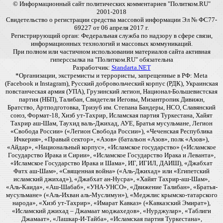
© Информационный сайт политических комментариев "Политком.RU"
2001-2018
Свидетельство о регистрации средства массовой информации Эл № ФС77-
69227 от 06 апреля 2017 г.
Регистрирующий орган: Федеральная служба по надзору в сфере связи,
информационных технологий и массовых коммуникаций.
При полном или частичном использовании материалов сайта активная
гиперссылка на "Политком.RU" обязательна
Разработчик:
Standarta.NET
*Организации, экстремисты и террористы, запрещенные в РФ: Meta
(Facebook и Instagram), Русский добровольческий корпус (РДК), Украинская
повстанческая армия (УПА), Грузинский легион, Национал-Большевистская
партия (НБП), Талибан, Свидетели Иеговы, Мизантропик Дивижн,
Братство, Артподготовка, Тризуб им. Степана Бандеры, НСО, Славянский
союз, Формат-18, Хизб ут-Тахрир, Исламская партия Туркестана, Хайят
Тахрир аш-Шам, Таухид валь-Джихад, АУЕ, Братья мусульмане, Легион
«Свобода России» («Легион Свобода России»), «Чеченская Республика
Ичкерия», «Правый сектор», «Азов» (батальон «Азов», полк «Азов»),
«Айдар», «Национальный корпус», «Исламское государство» («Исламское
Государство Ирака и Сирии», «Исламское Государство Ирака и Леванта»,
«Исламское Государство Ирака и Шама», ИГ, ИГИЛ, ДАИШ), «Джабхат
Фатх аш-Шам», «Священная война» («Аль-Джихад» или «Египетский
исламский джихад»), «Джабхат ан-Нусра», «Хайят Тахрир-аш-Шам»,
«Аль-Каида», «Аш-Шабаб», «УНА-УНСО», «Движение Талибан», «Братья-
мусульмане» («Аль-Ихван аль-Муслимун»), «Меджлис крымско-татарского
народа», «Хизб ут-Тахрир», «Имарат Кавказ» («Кавказский Эмират»),
«Исламский джихад – Джамаат моджахедов», «Нурджулар», «Таблиги
Джамаат», «Лашкар-И-Тайба», «Исламская партия Туркестана»,