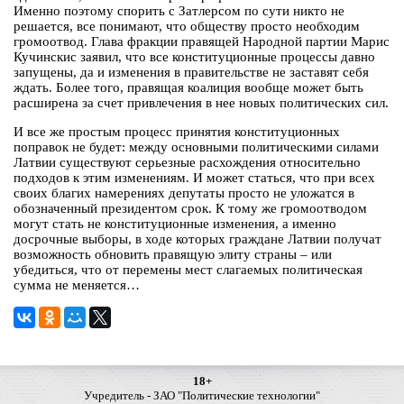
Именно поэтому спорить с Затлерсом по сути никто не
решается, все понимают, что обществу просто необходим
громоотвод. Глава фракции правящей Народной партии Марис
Кучинскис заявил, что все конституционные процессы давно
запущены, да и изменения в правительстве не заставят себя
ждать. Более того, правящая коалиция вообще может быть
расширена за счет привлечения в нее новых политических сил.
И все же простым процесс принятия конституционных
поправок не будет: между основными политическими силами
Латвии существуют серьезные расхождения относительно
подходов к этим изменениям. И может статься, что при всех
своих благих намерениях депутаты просто не уложатся в
обозначенный президентом срок. К тому же громоотводом
могут стать не конституционные изменения, а именно
досрочные выборы, в ходе которых граждане Латвии получат
возможность обновить правящую элиту страны – или
убедиться, что от перемены мест слагаемых политическая
сумма не меняется…
18+
Учредитель - ЗАО "Политические технологии"