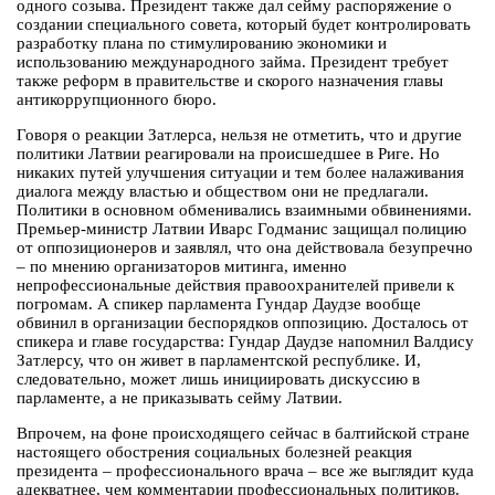
одного созыва. Президент также дал сейму распоряжение о
создании специального совета, который будет контролировать
разработку плана по стимулированию экономики и
использованию международного займа. Президент требует
также реформ в правительстве и скорого назначения главы
антикоррупционного бюро.
Говоря о реакции Затлерса, нельзя не отметить, что и другие
политики Латвии реагировали на происшедшее в Риге. Но
никаких путей улучшения ситуации и тем более налаживания
диалога между властью и обществом они не предлагали.
Политики в основном обменивались взаимными обвинениями.
Премьер-министр Латвии Иварс Годманис защищал полицию
от оппозиционеров и заявлял, что она действовала безупречно
– по мнению организаторов митинга, именно
непрофессиональные действия правоохранителей привели к
погромам. А спикер парламента Гундар Даудзе вообще
обвинил в организации беспорядков оппозицию. Досталось от
спикера и главе государства: Гундар Даудзе напомнил Валдису
Затлерсу, что он живет в парламентской республике. И,
следовательно, может лишь инициировать дискуссию в
парламенте, а не приказывать сейму Латвии.
Впрочем, на фоне происходящего сейчас в балтийской стране
настоящего обострения социальных болезней реакция
президента – профессионального врача – все же выглядит куда
адекватнее, чем комментарии профессиональных политиков.