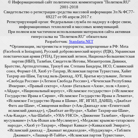
© Информационный сайт политических комментариев "Политком.RU"
2001-2018
Свидетельство о регистрации средства массовой информации Эл № ФС77-
69227 от 06 апреля 2017 г.
Регистрирующий орган: Федеральная служба по надзору в сфере связи,
информационных технологий и массовых коммуникаций.
При полном или частичном использовании материалов сайта активная
гиперссылка на "Политком.RU" обязательна
Разработчик:
Standarta.NET
*Организации, экстремисты и террористы, запрещенные в РФ: Meta
(Facebook и Instagram), Русский добровольческий корпус (РДК), Украинская
повстанческая армия (УПА), Грузинский легион, Национал-Большевистская
партия (НБП), Талибан, Свидетели Иеговы, Мизантропик Дивижн,
Братство, Артподготовка, Тризуб им. Степана Бандеры, НСО, Славянский
союз, Формат-18, Хизб ут-Тахрир, Исламская партия Туркестана, Хайят
Тахрир аш-Шам, Таухид валь-Джихад, АУЕ, Братья мусульмане, Легион
«Свобода России» («Легион Свобода России»), «Чеченская Республика
Ичкерия», «Правый сектор», «Азов» (батальон «Азов», полк «Азов»),
«Айдар», «Национальный корпус», «Исламское государство» («Исламское
Государство Ирака и Сирии», «Исламское Государство Ирака и Леванта»,
«Исламское Государство Ирака и Шама», ИГ, ИГИЛ, ДАИШ), «Джабхат
Фатх аш-Шам», «Священная война» («Аль-Джихад» или «Египетский
исламский джихад»), «Джабхат ан-Нусра», «Хайят Тахрир-аш-Шам»,
«Аль-Каида», «Аш-Шабаб», «УНА-УНСО», «Движение Талибан», «Братья-
мусульмане» («Аль-Ихван аль-Муслимун»), «Меджлис крымско-татарского
народа», «Хизб ут-Тахрир», «Имарат Кавказ» («Кавказский Эмират»),
«Исламский джихад – Джамаат моджахедов», «Нурджулар», «Таблиги
Джамаат», «Лашкар-И-Тайба», «Исламская партия Туркестана»,