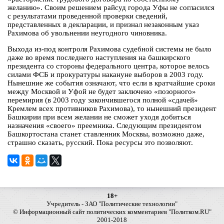
желанию». Своим решением райсуд города Уфы не согласился
с результатами проведенной проверки сведений,
представленных в декларации, и признал незаконным указ
Рахимова об увольнении неугодного чиновника.
Выхода из-под контроля Рахимова судебной системы не было
даже во время последнего наступления на башкирского
президента со стороны федерального центра, которое велось
силами ФСБ и прокуратуры накануне выборов в 2003 году.
Нынешние же события означают, что если в кратчайшие сроки
между Москвой и Уфой не будет заключено «позорного»
перемирия (в 2003 году закончившегося полной «сдачей»
Кремлем всех противников Рахимова), то нынешний президент
Башкирии при всем желании не сможет уходя добиться
назначения «своего» преемника. Следующим президентом
Башкортостана станет ставленник Москвы, возможно даже,
страшно сказать, русский. Пока ресурсы это позволяют.
18+
Учредитель - ЗАО "Политические технологии"
© Информационный сайт политических комментариев "Политком.RU"
2001-2018