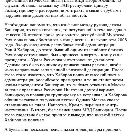
присланный из Москвы новый глава МВД Игорь Алешин, по
слухам, объявил начальнику ГАИ республики Динару
Гильмутдинову о расторжении контракта в связи с грубыми
нарушениями должностных обязанностей.
Необходимо напомнить, что конфликт между руководством
Башкирии, то вспыхивавших, то потухавший в течение едва ли
не всего 20-летнего срока руководства республикой Муртазы
Рахимова вновь обострился в конце весны – в начале лета 2008
года. Экс-руководитель республиканской администрации
Радий Хабиров, до этого бывший одним из наиболее близких
Рахимову сотрудников, был «принесен в жертву» клану сына
президента – Урала Рахимова и отстранен от должности.
Сделано это было по личному приказу главы региона, якобы,
из-за неправильно заполненной налоговой декларации. После
этого стало известно, что Хабиров получит высокий пост в
администрации российского президента и то ли станет затем
новым президентом Башкирии, то ли будет отвечать в Москве
за поиск преемника Рахимову. Ни тот ни другой вариант
башкирскую правящую группировку не устраивал, и Хабирова
обвинили также в получении взятки. Однако Москва своего
ставленника не сдала. Напротив, Кремль перешел в контр-
наступление. В итоге, был сменен глава МВД Башкирии. После
этого следствие быстро пришло к выводу, что никакой взятки
Хабиров не получал.
А буквально несколько недель назад милиционеры пришли с