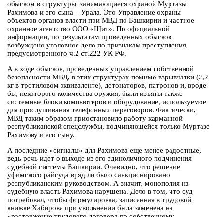
обыском в структуры, занимающиеся охраной Муртазы
Рахимова и его сына – Урала. Это Управление охраны
объектов органов власти при МВД по Башкирии и частное
охранное агентство ООО «Щит». По официальной
информации, по результатам проведенных обысков
возбуждено уголовное дело по признакам преступления,
предусмотренного ч.2 ст.222 УК РФ.
А в ходе обысков, проведенных управлением собственной
безопасности МВД, в этих структурах помимо взрывчатки (2,2
кг в тротиловом эквиваленте), детонаторов, патронов и, вроде
бы, некоторого количества оружия, были изъяты также
системные блоки компьютеров и оборудование, используемое
для прослушивания телефонных переговоров. Фактически,
МВД таким образом приостановило работу карманной
республиканской спецслужбы, подчиняющейся только Муртазе
Рахимову и его сыну.
А последние «сигналы» для Рахимова еще менее радостные,
ведь речь идет о выходе из его единоличного подчинения
судебной системы Башкирии. Очевидно, что решение
уфимского райсуда вряд ли было санкционировано
республиканским руководством. А значит, монополия на
судебную власть Рахимова нарушена. Дело в том, что суд
потребовал, чтобы формулировка, записанная в трудовой
книжке Хабирова при увольнении была заменена на
«расторжение трудового договора по собственному