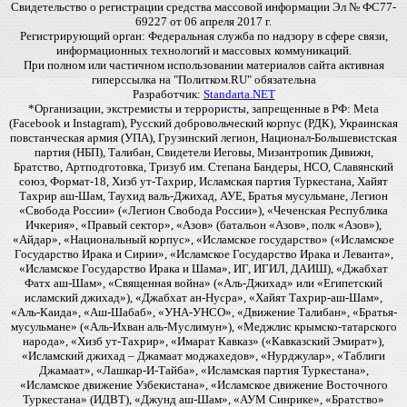
Свидетельство о регистрации средства массовой информации Эл № ФС77-
69227 от 06 апреля 2017 г.
Регистрирующий орган: Федеральная служба по надзору в сфере связи,
информационных технологий и массовых коммуникаций.
При полном или частичном использовании материалов сайта активная
гиперссылка на "Политком.RU" обязательна
Разработчик:
Standarta.NET
*Организации, экстремисты и террористы, запрещенные в РФ: Meta
(Facebook и Instagram), Русский добровольческий корпус (РДК), Украинская
повстанческая армия (УПА), Грузинский легион, Национал-Большевистская
партия (НБП), Талибан, Свидетели Иеговы, Мизантропик Дивижн,
Братство, Артподготовка, Тризуб им. Степана Бандеры, НСО, Славянский
союз, Формат-18, Хизб ут-Тахрир, Исламская партия Туркестана, Хайят
Тахрир аш-Шам, Таухид валь-Джихад, АУЕ, Братья мусульмане, Легион
«Свобода России» («Легион Свобода России»), «Чеченская Республика
Ичкерия», «Правый сектор», «Азов» (батальон «Азов», полк «Азов»),
«Айдар», «Национальный корпус», «Исламское государство» («Исламское
Государство Ирака и Сирии», «Исламское Государство Ирака и Леванта»,
«Исламское Государство Ирака и Шама», ИГ, ИГИЛ, ДАИШ), «Джабхат
Фатх аш-Шам», «Священная война» («Аль-Джихад» или «Египетский
исламский джихад»), «Джабхат ан-Нусра», «Хайят Тахрир-аш-Шам»,
«Аль-Каида», «Аш-Шабаб», «УНА-УНСО», «Движение Талибан», «Братья-
мусульмане» («Аль-Ихван аль-Муслимун»), «Меджлис крымско-татарского
народа», «Хизб ут-Тахрир», «Имарат Кавказ» («Кавказский Эмират»),
«Исламский джихад – Джамаат моджахедов», «Нурджулар», «Таблиги
Джамаат», «Лашкар-И-Тайба», «Исламская партия Туркестана»,
«Исламское движение Узбекистана», «Исламское движение Восточного
Туркестана» (ИДВТ), «Джунд аш-Шам», «АУМ Синрике», «Братство»