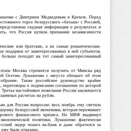
укашенко с Дмитрием Медведевым в Кремле. Перед
стоянного торга белорусского «батьки» с Россией,
представлена скудная информация о результатах и
ать, что Россия купила признание независимости
ческие или братские, а на самые романтические.
е подарков от заинтересованных в ней субъектов,
я больше походит на тот самый заинтересованный
 этапе Москва стремится получить от Минска ряд
ой Осетии. Лукашенко с августа обещает об этом
брание. Также российское руководство крайне
, переговоры о подписании соглашения по которой
. Третье настойчивое пожелание России заключается
взаимных расчетах на рубли.
ым для России вопросам: весь ноябрь ему светила
держку белорусской экономики, которая переживает
ирового финансового кризиса. Но МВФ выдвинул
экономической политики, Лукашенко фактически
русский лидер пошел ва-банк и даже обратился за
 ему было отказано.