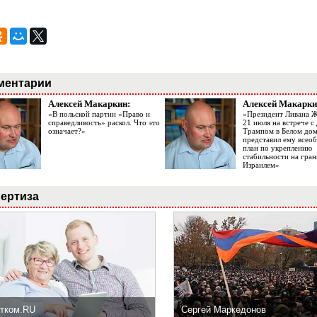
ментарии
Алексей Макаркин:
Алексей Макарки
«В польской партии «Право и
«Президент Ливана 
справедливость» раскол. Что это
21 июля на встрече 
означает?»
Трампом в Белом до
представил ему все
план по укреплению
стабильности на гран
Израилем»
ертиза
тком.RU
Сергей Маркедонов