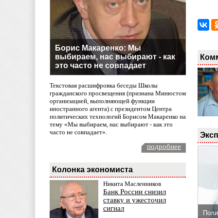
Борис Макаренко: Мы
выбираем, нас выбирают - как
Ком
это часто не совпадает
Текстовая расшифровка беседы Школы
гражданского просвещения (признана Минюстом
организацией, выполняющей функции
иностранного агента) с президентом Центра
политических технологий Борисом Макаренко на
тему «Мы выбираем, нас выбирают - как это
часто не совпадает».
Эксп
подробнее
Колонка экономиста
Никита Масленников
Банк России снизил
ставку и ужесточил
сигнал
Поли