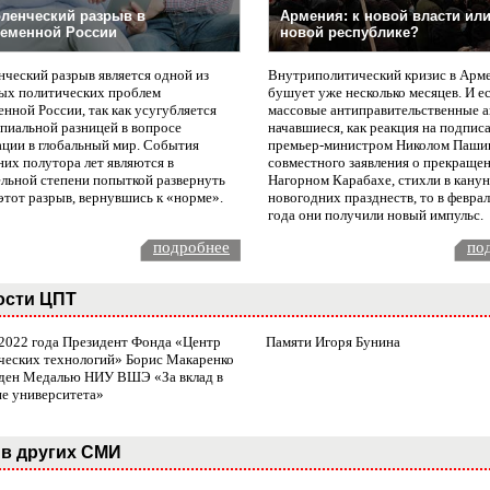
ленческий разрыв в
Армения: к новой власти или
еменной России
новой республике?
нческий разрыв является одной из
Внутриполитический кризис в Арм
ых политических проблем
бушует уже несколько месяцев. И е
нной России, так как усугубляется
массовые антиправительственные а
пиальной разницей в вопросе
начавшиеся, как реакция на подпис
ации в глобальный мир. События
премьер-министром Николом Паши
них полутора лет являются в
совместного заявления о прекращен
ельной степени попыткой развернуть
Нагорном Карабахе, стихли в канун
этот разрыв, вернувшись к «норме».
новогодних празднеств, то в февра
года они получили новый импульс.
подробнее
по
ости ЦПТ
 2022 года Президент Фонда «Центр
Памяти Игоря Бунина
ческих технологий» Борис Макаренко
ден Медалью НИУ ВШЭ «За вклад в
ие университета»
в других СМИ