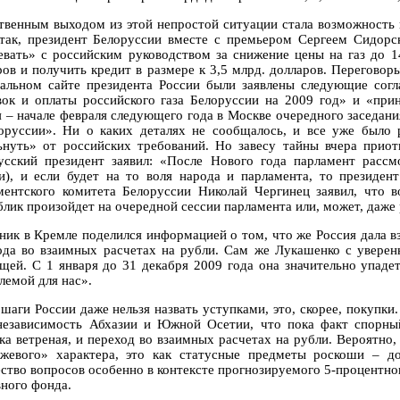
твенным выходом из этой непростой ситуации стала возможность 
Итак, президент Белоруссии вместе с премьером Сергеем Сидорс
евать» с российским руководством за снижение цены на газ до 1
ров и получить кредит в размере к 3,5 млрд. долларов. Переговор
альном сайте президента России были заявлены следующие согл
вок и оплаты российского газа Белоруссии на 2009 год» и «при
я – начале февраля следующего года в Москве очередного заседан
оруссии». Ни о каких деталях не сообщалось, и все уже было 
ьнуть» от российских требований. Но завесу тайны вчера прио
усский президент заявил: «После Нового года парламент расс
и), и если будет на то воля народа и парламента, то президен
ментского комитета Белоруссии Николай Чергинец заявил, что в
блик произойдет на очередной сессии парламента или, может, даже
ник в Кремле поделился информацией о том, что же Россия дала вз
ода во взаимных расчетах на рубли. Сам же Лукашенко с уверенн
щей. С 1 января до 31 декабря 2009 года она значительно упадет
лемой для нас».
 шаги России даже нельзя назвать уступками, это, скорее, покупк
независимость Абхазии и Южной Осетии, что пока факт спорны
ка ветреная, и переход во взаимных расчетах на рубли. Вероятно
жевого» характера, это как статусные предметы роскоши – до
ство вопросов особенно в контексте прогнозируемого 5-процентно
вного фонда.