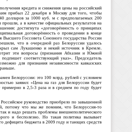
получения кредита и снижения цены на российский
ким прибыл 22 декабря в Москву для того, чтобы
40 долларов за 1000 куб. м с предполагаемых 200
ы прошли, а в качестве официальных результатов на
ашения: достигнута «договорённость о принципах
нципиальная договорённость о проведении в конце
ия Высшего Госсовета Союзного государства России
решили, что в очередной раз Белоруссии удалось
ткрыл сам Лукашенко и некий источник в Кремле.
мотрит эти вопросы (признания Абхазии и Южной
т подпишет соответствующий указ». Председатель
озможно для признания независимости кавказских
 раньше.
амен Белоруссии: это 100 млрд. рублей с условием
остью заявил: «Цена на газ для Белоруссии будет
 примерно в 2,5-3 раза и в среднем по году будет
и. Российское руководство приобрело по завышенной
й, потому что мы же помним, что Белоруссия-то
, так и надо решать проблемы внешнеполитического
рого и бесполезно. Но такая политика вызывает
го дефицита бюджета в 2009 году и тающих средств