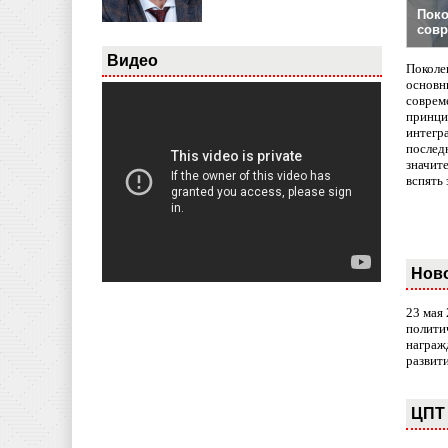
Поко
совр
Видео
Поколе
основн
совреме
принци
интегр
послед
значит
вспять 
Нов
23 мая
полити
награж
развит
ЦПТ 