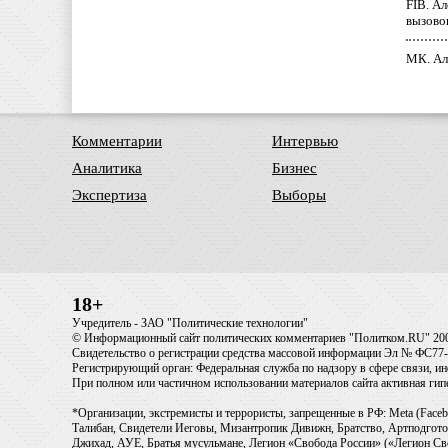
FIB. А
вызово
МК. Ал
Комментарии
Интервью
Аналитика
Бизнес
Экспертиза
Выборы
18+
Учредитель - ЗАО "Политические технологии"
© Информационный сайт политических комментариев "Политком.RU" 20
Свидетельство о регистрации средства массовой информации Эл № ФС77-6
Регистрирующий орган: Федеральная служба по надзору в сфере связи, 
При полном или частичном использовании материалов сайта активная ги
*Организации, экстремисты и террористы, запрещенные в РФ: Meta (Faceb
Талибан, Свидетели Иеговы, Мизантропик Дивижн, Братство, Артподготов
Джихад, АУЕ, Братья мусульмане, Легион «Свобода России» («Легион Св