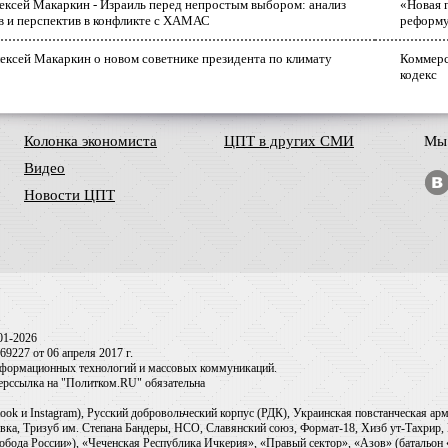
лексей Макаркин - Израиль перед непростым выбором: анализ
«Новая 
в и перспектив в конфликте с ХАМАС
реформ
ексей Макаркин о новом советнике президента по климату
Коммерс
кодекс
Колонка экономиста
ЦПТ в других СМИ
Мы 
Видео
Новости ЦПТ
01-2026
9227 от 06 апреля 2017 г.
информационных технологий и массовых коммуникаций.
перссылка на "Политком.RU" обязательна
ook и Instagram), Русский добровольческий корпус (РДК), Украинская повстанческая а
ка, Тризуб им. Степана Бандеры, НСО, Славянский союз, Формат-18, Хизб ут-Тахрир, 
обода России»), «Чеченская Республика Ичкерия», «Правый сектор», «Азов» (батальон