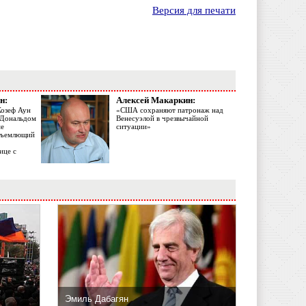
Версия для печати
н:
Алексей Макаркин:
Жозеф Аун
«США сохраняют патронаж над
с Дональдом
Венесуэлой в чрезвычайной
ме
ситуации»
объемлющий
ице с
Эмиль Дабагян