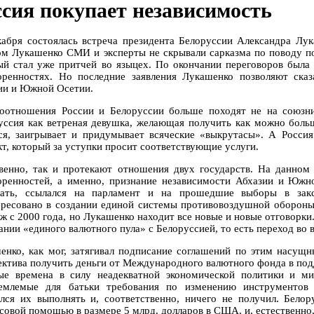
ссия покупает независимость
кабря состоялась встреча президента Белоруссии Александра Л
ом Лукашенко СМИ и эксперты не скрывали сарказма по поводу по
ый стал уже притчей во языцех. По окончании переговоров была 
оренностях. Но последние заявления Лукашенко позволяют сказ
ии и Южной Осетии.
оотношения России и Белоруссии больше походят не на союзни
уссия как ветреная девушка, желающая получить как можно больш
ся, заигрывает и придумывает всяческие «выкрутасы». А Росси
кт, который за уступки просит соответствующие услуги.
венно, так и протекают отношения двух государств. На данном
оренностей, а именно, признание независимости Абхазии и Южн
ать, ссылался на парламент и на прошедшие выборы в заксо
ересовано в создании единой системы противовоздушной обороны
аж с 2000 года, но Лукашенко находит все новые и новые отговорки
ании «единого валютного пула» с Белоруссией, то есть переход во 
енко, как мог, затягивал подписание соглашений по этим насущн
ектива получить деньги от Международного валютного фонда в под
ые времена в силу неадекватной экономической политики и м
емлемые для батьки требования по изменению инструментов 
ался их выполнять и, соответственно, ничего не получил. Бело
совой помощью в размере 5 млрд. долларов в США, и, естественно,