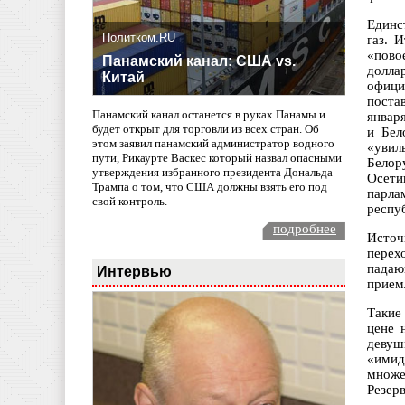
Единс
Политком.RU
газ. 
«пово
Панамский канал: США vs.
долла
Китай
офици
поста
Панамский канал останется в руках Панамы и
январ
будет открыт для торговли из всех стран. Об
и Бел
этом заявил панамский администратор водного
«увил
пути, Рикаурте Васкес который назвал опасными
Белор
утверждения избранного президента Дональда
Осети
Трампа о том, что США должны взять его под
парла
свой контроль.
респу
подробнее
Источ
перех
падаю
Интервью
прием
Такие
цене 
девуш
«имид
множе
Резер