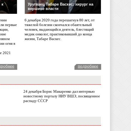
 к
Уругваец Табаре Васкес: хирург на
вершине власти
ении
6 декабря 2020 года перешагнув 80 лет, от
сли первые
тяжелой болезни скончался обаятельный
кции,
человек, выдающийся деятель, блестящий
ание
медик онколог, практиковавший до конца
няном
жизни, Табаре Васкес.
ии огня в
ле 2021
дробнее
подробнее
24 декабря Борис Макаренко дал интервью
новостному порталу НИУ ВШЭ, посвященное
распаду СССР