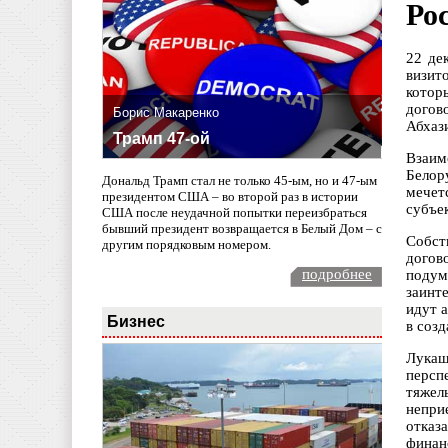
Ро
22 де
визит
котор
догов
Борис Макаренко
Абхаз
Трамп 47-ой
Взаим
Белор
Дональд Трамп стал не только 45-ым, но и 47-ым
мечет
президентом США – во второй раз в истории
субъе
США после неудачной попытки переизбраться
бывший президент возвращается в Белый Дом – с
Собст
другим порядковым номером.
догов
подробнее
подум
заинт
идут 
Бизнес
в созд
Лукаш
персп
тяжел
непри
отказ
финан