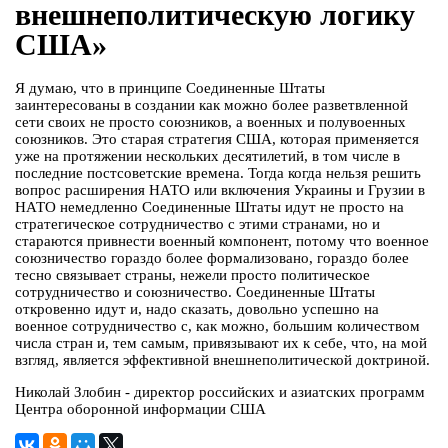
внешнеполитическую логику
США»
Я думаю, что в принципе Соединенные Штаты
заинтересованы в создании как можно более разветвленной
сети своих не просто союзников, а военных и полувоенных
союзников. Это старая стратегия США, которая применяется
уже на протяжении нескольких десятилетий, в том числе в
последние постсоветские времена. Тогда когда нельзя решить
вопрос расширения НАТО или включения Украины и Грузии в
НАТО немедленно Соединенные Штаты идут не просто на
стратегическое сотрудничество с этими странами, но и
стараются привнести военный компонент, потому что военное
союзничество гораздо более формализовано, гораздо более
тесно связывает страны, нежели просто политическое
сотрудничество и союзничество. Соединенные Штаты
откровенно идут и, надо сказать, довольно успешно на
военное сотрудничество с, как можно, большим количеством
числа стран и, тем самым, привязывают их к себе, что, на мой
взгляд, является эффективной внешнеполитической доктриной.
Николай Злобин - директор российских и азиатских программ
Центра оборонной информации США