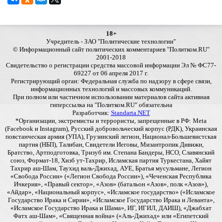
18+
Учредитель - ЗАО "Политические технологии"
© Информационный сайт политических комментариев "Политком.RU"
2001-2018
Свидетельство о регистрации средства массовой информации Эл № ФС77-
69227 от 06 апреля 2017 г.
Регистрирующий орган: Федеральная служба по надзору в сфере связи,
информационных технологий и массовых коммуникаций.
При полном или частичном использовании материалов сайта активная
гиперссылка на "Политком.RU" обязательна
Разработчик:
Standarta.NET
*Организации, экстремисты и террористы, запрещенные в РФ: Meta
(Facebook и Instagram), Русский добровольческий корпус (РДК), Украинская
повстанческая армия (УПА), Грузинский легион, Национал-Большевистская
партия (НБП), Талибан, Свидетели Иеговы, Мизантропик Дивижн,
Братство, Артподготовка, Тризуб им. Степана Бандеры, НСО, Славянский
союз, Формат-18, Хизб ут-Тахрир, Исламская партия Туркестана, Хайят
Тахрир аш-Шам, Таухид валь-Джихад, АУЕ, Братья мусульмане, Легион
«Свобода России» («Легион Свобода России»), «Чеченская Республика
Ичкерия», «Правый сектор», «Азов» (батальон «Азов», полк «Азов»),
«Айдар», «Национальный корпус», «Исламское государство» («Исламское
Государство Ирака и Сирии», «Исламское Государство Ирака и Леванта»,
«Исламское Государство Ирака и Шама», ИГ, ИГИЛ, ДАИШ), «Джабхат
Фатх аш-Шам», «Священная война» («Аль-Джихад» или «Египетский