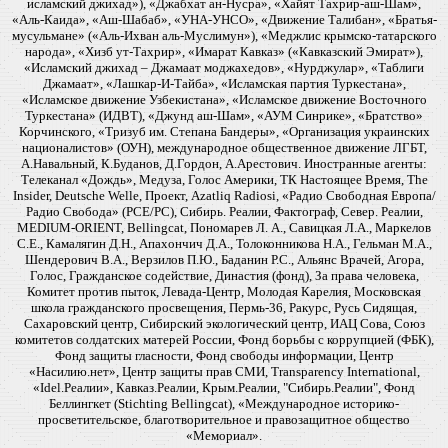
исламский джихад»), «Джабхат ан-Нусра», «Хайят Тахрир-аш-Шам»,
«Аль-Каида», «Аш-Шабаб», «УНА-УНСО», «Движение Талибан», «Братья-
мусульмане» («Аль-Ихван аль-Муслимун»), «Меджлис крымско-татарского
народа», «Хизб ут-Тахрир», «Имарат Кавказ» («Кавказский Эмират»),
«Исламский джихад – Джамаат моджахедов», «Нурджулар», «Таблиги
Джамаат», «Лашкар-И-Тайба», «Исламская партия Туркестана»,
«Исламское движение Узбекистана», «Исламское движение Восточного
Туркестана» (ИДВТ), «Джунд аш-Шам», «АУМ Синрике», «Братство»
Корчинского, «Тризуб им. Степана Бандеры», «Организация украинских
националистов» (ОУН), международное общественное движение ЛГБТ,
А.Навальный, К.Буданов, Д.Гордон, А.Арестович. Иностранные агенты:
Телеканал «Дождь», Медуза, Голос Америки, ТК Настоящее Время, The
Insider, Deutsche Welle, Проект, Azatliq Radiosi, «Радио Свободная Европа/
Радио Свобода» (PCE/PC), Сибирь. Реалии, Фактограф, Север. Реалии,
MEDIUM-ORIENT, Bellingcat, Пономарев Л. А., Савицкая Л.А., Маркелов
С.Е., Камалягин Д.Н., Апахончич Д.А., Толоконникова Н.А., Гельман М.А.,
Шендерович В.А., Верзилов П.Ю., Баданин Р.С., Альянс Врачей, Агора,
Голос, Гражданское содействие, Династия (фонд), За права человека,
Комитет против пыток, Левада-Центр, Молодая Карелия, Московская
школа гражданского просвещения, Пермь-36, Ракурс, Русь Сидящая,
Сахаровский центр, Сибирский экологический центр, ИАЦ Сова, Союз
комитетов солдатских матерей России, Фонд борьбы с коррупцией (ФБК),
Фонд защиты гласности, Фонд свободы информации, Центр
«Насилию.нет», Центр защиты прав СМИ, Transparency International,
«Idel.Реалии», Кавказ.Реалии, Крым.Реалии, "Сибирь.Реалии", Фонд
Беллингкет (Stichting Bellingcat), «Международное историко-
просветительское, благотворительное и правозащитное общество
«Мемориал».