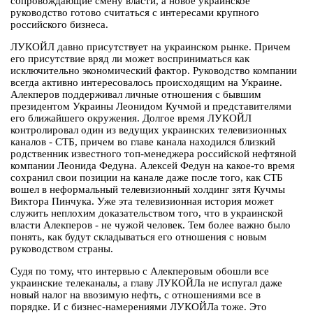
сопровождающие смену власти, а новое украинское
руководство готово считаться с интересами крупного
российского бизнеса.
ЛУКОЙЛ давно присутствует на украинском рынке. Причем
его присутствие вряд ли может восприниматься как
исключительно экономический фактор. Руководство компании
всегда активно интересовалось происходящим на Украине.
Алекперов поддерживал личные отношения с бывшим
президентом Украины Леонидом Кучмой и представителями
его ближайшего окружения. Долгое время ЛУКОЙЛ
контролировал один из ведущих украинских телевизионных
каналов - СТБ, причем во главе канала находился близкий
родственник известного топ-менеджера российской нефтяной
компании Леонида Федуна. Алексей Федун на какое-то время
сохранил свои позиции на канале даже после того, как СТБ
вошел в неформальный телевизионный холдинг зятя Кучмы
Виктора Пинчука. Уже эта телевизионная история может
служить неплохим доказательством того, что в украинской
власти Алекперов - не чужой человек. Тем более важно было
понять, как будут складываться его отношения с новым
руководством страны.
Судя по тому, что интервью с Алекперовым обошли все
украинские телеканалы, а главу ЛУКОЙЛа не испугал даже
новый налог на ввозимую нефть, с отношениями все в
порядке. И с бизнес-намерениями ЛУКОЙЛа тоже. Это