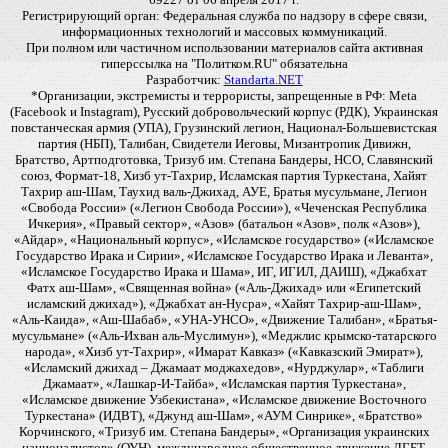
Регистрирующий орган: Федеральная служба по надзору в сфере связи,
информационных технологий и массовых коммуникаций.
При полном или частичном использовании материалов сайта активная
гиперссылка на "Политком.RU" обязательна
Разработчик:
Standarta.NET
*Организации, экстремисты и террористы, запрещенные в РФ: Meta
(Facebook и Instagram), Русский добровольческий корпус (РДК), Украинская
повстанческая армия (УПА), Грузинский легион, Национал-Большевистская
партия (НБП), Талибан, Свидетели Иеговы, Мизантропик Дивижн,
Братство, Артподготовка, Тризуб им. Степана Бандеры, НСО, Славянский
союз, Формат-18, Хизб ут-Тахрир, Исламская партия Туркестана, Хайят
Тахрир аш-Шам, Таухид валь-Джихад, АУЕ, Братья мусульмане, Легион
«Свобода России» («Легион Свобода России»), «Чеченская Республика
Ичкерия», «Правый сектор», «Азов» (батальон «Азов», полк «Азов»),
«Айдар», «Национальный корпус», «Исламское государство» («Исламское
Государство Ирака и Сирии», «Исламское Государство Ирака и Леванта»,
«Исламское Государство Ирака и Шама», ИГ, ИГИЛ, ДАИШ), «Джабхат
Фатх аш-Шам», «Священная война» («Аль-Джихад» или «Египетский
исламский джихад»), «Джабхат ан-Нусра», «Хайят Тахрир-аш-Шам»,
«Аль-Каида», «Аш-Шабаб», «УНА-УНСО», «Движение Талибан», «Братья-
мусульмане» («Аль-Ихван аль-Муслимун»), «Меджлис крымско-татарского
народа», «Хизб ут-Тахрир», «Имарат Кавказ» («Кавказский Эмират»),
«Исламский джихад – Джамаат моджахедов», «Нурджулар», «Таблиги
Джамаат», «Лашкар-И-Тайба», «Исламская партия Туркестана»,
«Исламское движение Узбекистана», «Исламское движение Восточного
Туркестана» (ИДВТ), «Джунд аш-Шам», «АУМ Синрике», «Братство»
Корчинского, «Тризуб им. Степана Бандеры», «Организация украинских
националистов» (ОУН), международное общественное движение ЛГБТ,