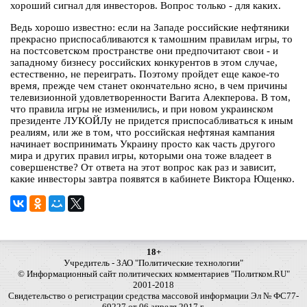
хороший сигнал для инвесторов. Вопрос только - для каких.
Ведь хорошо известно: если на Западе российские нефтяники
прекрасно приспосабливаются к тамошним правилам игры, то
на постсоветском пространстве они предпочитают свои - и
западному бизнесу российских конкурентов в этом случае,
естественно, не переиграть. Поэтому пройдет еще какое-то
время, прежде чем станет окончательно ясно, в чем причины
телевизионной удовлетворенности Вагита Алекперова. В том,
что правила игры не изменились, и при новом украинском
президенте ЛУКОЙЛу не придется приспосабливаться к иным
реалиям, или же в том, что российская нефтяная кампания
начинает воспринимать Украину просто как часть другого
мира и других правил игры, которыми она тоже владеет в
совершенстве? От ответа на этот вопрос как раз и зависит,
какие инвесторы завтра появятся в кабинете Виктора Ющенко.
18+
Учредитель - ЗАО "Политические технологии"
© Информационный сайт политических комментариев "Политком.RU"
2001-2018
Свидетельство о регистрации средства массовой информации Эл № ФС77-
69227 от 06 апреля 2017 г.