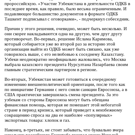
пророссийскую. «Участие Узбекистана в деятельности ОДКБ в
последнее время, как правило, было весьма ограниченным. И
подавляющее большинство документов в формате ОДКБ
Ташкент подписывал с оговорками», - подчеркнул собеседник.
Причин у этого решения, очевидно, может быть несколько. И
они скорее накладываются одна на другую, чем друг другу
противоречат. Во-первых, решение Ислама Каримова,
который собирается уже во второй раз за историю этой
организации выйти из ОДКБ может быть связано, как уже
говорилось выше, с его нелюбовью к соседнему Казахстану.
Узбеки неоднократно неофициально жаловались, что Москва
выбрала казахского президента Нурсултана Назарбаева своим
главным стратегическим партнером в регионе.
Во-вторых, Узбекистан может готовиться к очередному
изменению внешнеполитической ориентации, после того как
по инициативе Германии с него сняли санкции Евросоюза, а в
США практически завершилась смена президента. За это
узбекам со стороны Евросоюза могут быть обещана
финансовая помощь, которая не помешает этой небогатой
стране в период кризиса, который приведет к неизбежному
сокращению спроса на два ее наиболее «популярных»
экспортных товара: хлопок и газ.
Наконец, в-третьих, не стоит забывать, что буквально вчера