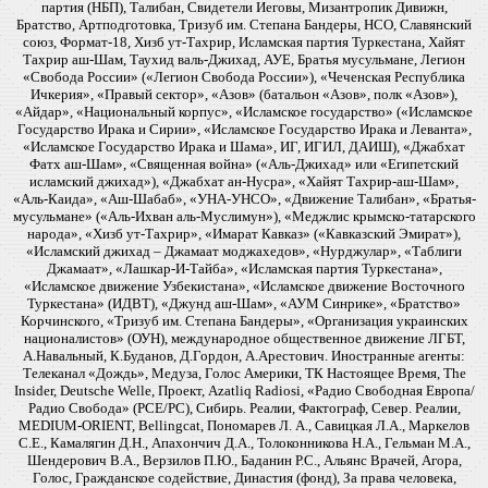
партия (НБП), Талибан, Свидетели Иеговы, Мизантропик Дивижн,
Братство, Артподготовка, Тризуб им. Степана Бандеры, НСО, Славянский
союз, Формат-18, Хизб ут-Тахрир, Исламская партия Туркестана, Хайят
Тахрир аш-Шам, Таухид валь-Джихад, АУЕ, Братья мусульмане, Легион
«Свобода России» («Легион Свобода России»), «Чеченская Республика
Ичкерия», «Правый сектор», «Азов» (батальон «Азов», полк «Азов»),
«Айдар», «Национальный корпус», «Исламское государство» («Исламское
Государство Ирака и Сирии», «Исламское Государство Ирака и Леванта»,
«Исламское Государство Ирака и Шама», ИГ, ИГИЛ, ДАИШ), «Джабхат
Фатх аш-Шам», «Священная война» («Аль-Джихад» или «Египетский
исламский джихад»), «Джабхат ан-Нусра», «Хайят Тахрир-аш-Шам»,
«Аль-Каида», «Аш-Шабаб», «УНА-УНСО», «Движение Талибан», «Братья-
мусульмане» («Аль-Ихван аль-Муслимун»), «Меджлис крымско-татарского
народа», «Хизб ут-Тахрир», «Имарат Кавказ» («Кавказский Эмират»),
«Исламский джихад – Джамаат моджахедов», «Нурджулар», «Таблиги
Джамаат», «Лашкар-И-Тайба», «Исламская партия Туркестана»,
«Исламское движение Узбекистана», «Исламское движение Восточного
Туркестана» (ИДВТ), «Джунд аш-Шам», «АУМ Синрике», «Братство»
Корчинского, «Тризуб им. Степана Бандеры», «Организация украинских
националистов» (ОУН), международное общественное движение ЛГБТ,
А.Навальный, К.Буданов, Д.Гордон, А.Арестович. Иностранные агенты:
Телеканал «Дождь», Медуза, Голос Америки, ТК Настоящее Время, The
Insider, Deutsche Welle, Проект, Azatliq Radiosi, «Радио Свободная Европа/
Радио Свобода» (PCE/PC), Сибирь. Реалии, Фактограф, Север. Реалии,
MEDIUM-ORIENT, Bellingcat, Пономарев Л. А., Савицкая Л.А., Маркелов
С.Е., Камалягин Д.Н., Апахончич Д.А., Толоконникова Н.А., Гельман М.А.,
Шендерович В.А., Верзилов П.Ю., Баданин Р.С., Альянс Врачей, Агора,
Голос, Гражданское содействие, Династия (фонд), За права человека,