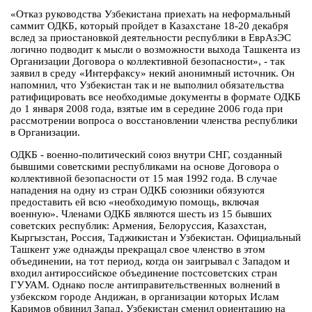
«Отказ руководства Узбекистана приехать на неформальный
саммит ОДКБ, который пройдет в Казахстане 18-20 декабря
вслед за приостановкой деятельности республики в ЕврАзЭС
логично подводит к мысли о возможности выхода Ташкента из
Организации Договора о коллективной безопасности», - так
заявил в среду «Интерфаксу» некий анонимный источник. Он
напомнил, что Узбекистан так и не выполнил обязательства
ратифицировать все необходимые документы в формате ОДКБ
до 1 января 2008 года, взятые им в середине 2006 года при
рассмотрении вопроса о восстановлении членства республики
в Организации.
ОДКБ - военно-политический союз внутри СНГ, созданный
бывшими советскими республиками на основе Договора о
коллективной безопасности от 15 мая 1992 года. В случае
нападения на одну из стран ОДКБ союзники обязуются
предоставить ей всю «необходимую помощь, включая
военную». Членами ОДКБ являются шесть из 15 бывших
советских республик: Армения, Белоруссия, Казахстан,
Кыргызстан, Россия, Таджикистан и Узбекистан. Официальный
Ташкент уже однажды прекращал свое членство в этом
объединении, на тот период, когда он заигрывал с Западом и
входил антироссийское объединение постсоветских стран
ГУУАМ. Однако после антиправительственных волнений в
узбекском городе Андижан, в организации которых Ислам
Каримов обвинил Запад, Узбекистан сменил ориентацию на