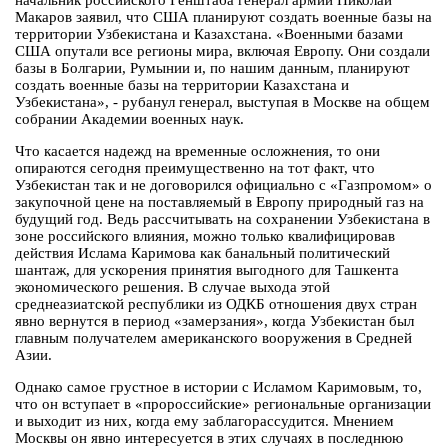
начальник российского Генштаба генерал армии Николай
Макаров заявил, что США планируют создать военные базы на
территории Узбекистана и Казахстана. «Военными базами
США опутали все регионы мира, включая Европу. Они создали
базы в Болгарии, Румынии и, по нашим данным, планируют
создать военные базы на территории Казахстана и
Узбекистана», - рубанул генерал, выступая в Москве на общем
собрании Академии военных наук.
Что касается надежд на временные осложнения, то они
опираются сегодня преимущественно на тот факт, что
Узбекистан так и не договорился официально с «Газпромом» о
закупочной цене на поставляемый в Европу природный газ на
будущий год. Ведь рассчитывать на сохранении Узбекистана в
зоне российского влияния, можно только квалифицировав
действия Ислама Каримова как банальный политический
шантаж, для ускорения принятия выгодного для Ташкента
экономического решения. В случае выхода этой
среднеазиатской республики из ОДКБ отношения двух стран
явно вернутся в период «замерзания», когда Узбекистан был
главным получателем американского вооружения в Средней
Азии.
Однако самое грустное в истории с Исламом Каримовым, то,
что он вступает в «пророссийские» региональные организации
и выходит из них, когда ему заблагорассудится. Мнением
Москвы он явно интересуется в этих случаях в последнюю