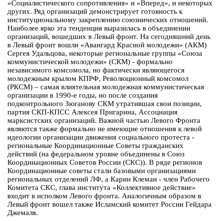
«Социалистического сопротивления» и «Вперед», и некоторых
других. Ряд организаций демонстрирует готовность к
институциональному закреплению союзнических отношений.
Наиболее ярко эта тенденция выразилась в объединении
организаций, вошедших в Левый фронт. На сегодняшний день
в Левый фронт вошли «Авангард Красной молодежи» (АКМ)
Сергея Удальцова, некоторые региональные группы «Союза
коммунистической молодежи» (СКМ) - формально
независимого комсомола, но фактически являющегося
молодежным крылом КПРФ, Революционный комсомол
(РКСМ) – самая влиятельная молодежная коммунистическая
организации в 1990-е годы, но после создания
подконтрольного Зюганову СКМ утратившая свои позиции,
партия СКП-КПСС Алексея Пригарина, Ассоциация
марксистских организаций. Важной частью Левого Фронта
являются также формально не имеющие отношения к левой
идеологии организации движения социального протеста -
региональные Координационные Советы гражданских
действий (на федеральном уровне объединены в Союз
Координационных Советов России (СКС)). В ряде регионов
Координационные советы стали базовыми организациями
региональных отделений ЛФ, а Карин Клеман - член Рабочего
Комитета СКС, глава института «Коллективное действие»
входит в исполком Левого фронта. Аналогичным образом в
Левый фронт вошел также Исламский комитет России Гейдара
Джемаля.