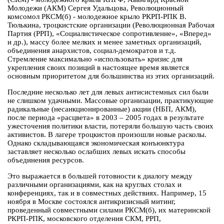
Молодежи (АКМ) Сергея Удальцова, Революционный
комсомол РКСМ(б) - молодежное крыло РКРП-РПК В.
Тюлькина, троцкистские организации (Революционная Рабочая
Партия (РРП), «Социалистическое сопротивление», «Вперед»
и др.), массу более мелких и менее заметных организаций,
объединения анархистов, социал-демократов и т.д.
Стремление максимально «использовать» кризис для
укрепления своих позиций в настоящее время является
основным приоритетом для большинства из этих организаций.
Последние несколько лет для левых антисистемных сил были
не слишком удачными. Массовые организации, практикующие
радикальные (несанкционированные) акции (НБП, АКМ),
после периода «расцвета» в 2003 – 2005 годах в результате
ужесточения политики власти, потеряли большую часть своих
активистов. В лагере троцкистов произошли новые расколы.
Однако складывающаяся экономическая конъюнктура
заставляет несколько ослабших левых искать способы
объединения ресурсов.
Это выражается в большей готовности к диалогу между
различными организациями, как на круглых столах и
конференциях, так и в совместных действиях. Например, 15
ноября в Москве состоялся антикризисный митинг,
проведенный совместными силами РКСМ(б), их материнской
РКРП-РПК, московского отделения СКМ, РРП,