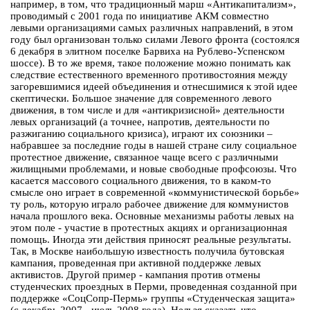
например, в том, что традиционный марш «Антикапитализм»,
проводимый с 2001 года по инициативе АКМ совместно
левыми организациями самых различных направлений, в этом
году был организован только силами Левого фронта (состоялся
6 декабря в элитном поселке Барвиха на Рублево-Успенском
шоссе). В то же время, такое положение можно понимать как
следствие естественного временного противостояния между
загоревшимися идеей объединения и отнесшимися к этой идее
скептически. Большое значение для современного левого
движения, в том числе и для «антикризисной» деятельности
левых организаций (а точнее, напротив, деятельности по
разжиганию социального кризиса), играют их союзники –
набравшее за последние годы в нашей стране силу социальное
протестное движение, связанное чаще всего с различными
жилищными проблемами, и новые свободные профсоюзы. Что
касается массового социального движения, то в каком-то
смысле оно играет в современной «коммунистической борьбе»
ту роль, которую играло рабочее движение для коммунистов
начала прошлого века. Основные механизмы работы левых на
этом поле - участие в протестных акциях и организационная
помощь. Иногда эти действия приносят реальные результаты.
Так, в Москве наибольшую известность получила бутовская
кампания, проведенная при активной поддержке левых
активистов. Другой пример - кампания против отмены
студенческих проездных в Перми, проведенная созданной при
поддержке «СоцСопр-Пермь» группы «Студенческая защита»