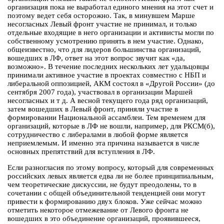
организация пока не выработал единого мнения на этот счет и
поэтому ведет себя осторожно. Так, в минувшем Марше
несогласных Левый фронт участие не принимал, и только
отдельные входящие в него организации и активисты могли по
собственному усмотрению принять в нем участие. Однако,
общеизвестно, что для лидеров большинства организаций,
вошедших в ЛФ, ответ на этот вопрос звучит как «да,
возможно». В течение последних нескольких лет удальцовцы
принимали активное участие в проектах совместно с НБП и
либеральной оппозицией, АКМ состоял в «Другой России» (до
сентября 2007 года), участвовал в организации Маршей
несогласных и т д. А весной текущего года ряд организаций,
затем вошедших в Левый фронт, приняли участие в
формировании Национальной ассамблеи. Тем временем для
организаций, которые в ЛФ не вошли, например, для РКСМ(б),
сотрудничество с либералами в любой форме является
неприемлемым. И именно эта причина называется в числе
основных препятствий для вступления в ЛФ.
Если разногласия по этому вопросу, который для современных
российских левых является едва ли не более принципиальным,
чем теоретические дискуссии, не будут преодолены, то в
сочетании с общей объединительной тенденцией они могут
привести к формированию двух блоков. Уже сейчас можно
отметить некоторое отмежевание от Левого фронта не
вошедших в это объединение организаций, проявившееся,