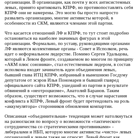
организации. В организации, как почти у всех антисистемных
левых, принято критиковать КПРФ, но противопоставлять себя
КПРФ они не намерены. Это могло бы просто напросто
развалить организацию, многие активисты которой, в
особенности из СКМ, являются членами этой партии.
Что касается отношений ЛФ и КПРФ, то тут стоит подробно
остановиться на наиболее значимых фигурах в этой
организации. Формально, по уставу, руководящими органами
ЛФ являются коллективные органы - Совет и Исполком, речь
идет о неформальном лидерстве. Помимо Сергея Удальцова,
который в Левом фронте, создаваемом во многом по принципу
«АКМ плюс союзники», стал естественным лидером, в состав
исполкома входят зачинатель идеи объединения левых,
бывший глава ИТЦ КПРФ, избранный в нынешнюю Госдуму
депутатом от эсэров Илья Пономарев и бывший главред
официального сайта КПРФ, ушедший из партии в результате
обвинений в «неотроцкизме», Анатолий Баранов. Таким
образом, существует возможность, что в случае нарастания
конфликта в КПРФ, Левый фронт будет претендовать на роль
«аккумулятора» сторонников обновления компартии.
Описанная «объединительная» тенденция может натолкнуться
на разногласия по вопросу о возможности «тактического
сотрудничества со стратегическими противниками» -
либералами и НБП, которую многие активисты «чисто» левых
организаций к левым также не относят. Левый фронт как