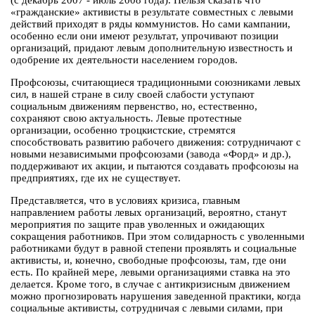
(с декабрь 2007 - июль 2008 года). Нельзя сказать что
«гражданские» активисты в результате совместных с левыми
действий приходят в ряды коммунистов. Но сами кампании,
особенно если они имеют результат, упрочивают позиции
организаций, придают левым дополнительную известность и
одобрение их деятельности населением городов.
Профсоюзы, считающиеся традиционными союзниками левых
сил, в нашей стране в силу своей слабости уступают
социальным движениям первенство, но, естественно,
сохраняют свою актуальность. Левые протестные
организации, особенно троцкистские, стремятся
способствовать развитию рабочего движения: сотрудничают с
новыми независимыми профсоюзами (завода «Форд» и др.),
поддерживают их акции, и пытаются создавать профсоюзы на
предприятиях, где их не существует.
Представляется, что в условиях кризиса, главным
направлением работы левых организаций, вероятно, станут
мероприятия по защите прав уволенных и ожидающих
сокращения работников. При этом солидарность с уволенными
работниками будут в равной степени проявлять и социальные
активисты, и, конечно, свободные профсоюзы, там, где они
есть. По крайней мере, левыми организациями ставка на это
делается. Кроме того, в случае с антикризисным движением
можно прогнозировать нарушения заведенной практики, когда
социальные активисты, сотрудничая с левыми силами, при