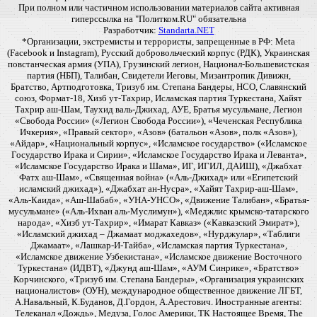
При полном или частичном использовании материалов сайта активная
гиперссылка на "Политком.RU" обязательна
Разработчик:
Standarta.NET
*Организации, экстремисты и террористы, запрещенные в РФ: Meta
(Facebook и Instagram), Русский добровольческий корпус (РДК), Украинская
повстанческая армия (УПА), Грузинский легион, Национал-Большевистская
партия (НБП), Талибан, Свидетели Иеговы, Мизантропик Дивижн,
Братство, Артподготовка, Тризуб им. Степана Бандеры, НСО, Славянский
союз, Формат-18, Хизб ут-Тахрир, Исламская партия Туркестана, Хайят
Тахрир аш-Шам, Таухид валь-Джихад, АУЕ, Братья мусульмане, Легион
«Свобода России» («Легион Свобода России»), «Чеченская Республика
Ичкерия», «Правый сектор», «Азов» (батальон «Азов», полк «Азов»),
«Айдар», «Национальный корпус», «Исламское государство» («Исламское
Государство Ирака и Сирии», «Исламское Государство Ирака и Леванта»,
«Исламское Государство Ирака и Шама», ИГ, ИГИЛ, ДАИШ), «Джабхат
Фатх аш-Шам», «Священная война» («Аль-Джихад» или «Египетский
исламский джихад»), «Джабхат ан-Нусра», «Хайят Тахрир-аш-Шам»,
«Аль-Каида», «Аш-Шабаб», «УНА-УНСО», «Движение Талибан», «Братья-
мусульмане» («Аль-Ихван аль-Муслимун»), «Меджлис крымско-татарского
народа», «Хизб ут-Тахрир», «Имарат Кавказ» («Кавказский Эмират»),
«Исламский джихад – Джамаат моджахедов», «Нурджулар», «Таблиги
Джамаат», «Лашкар-И-Тайба», «Исламская партия Туркестана»,
«Исламское движение Узбекистана», «Исламское движение Восточного
Туркестана» (ИДВТ), «Джунд аш-Шам», «АУМ Синрике», «Братство»
Корчинского, «Тризуб им. Степана Бандеры», «Организация украинских
националистов» (ОУН), международное общественное движение ЛГБТ,
А.Навальный, К.Буданов, Д.Гордон, А.Арестович. Иностранные агенты:
Телеканал «Дождь», Медуза, Голос Америки, ТК Настоящее Время, The