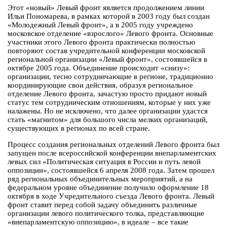
Этот «новый» Левый фронт является продолжением линии
Ильи Пономарева, в рамках которой в 2003 году был создан
«Молодежный Левый фронт», а в 2005 году учреждено
московское отделение «взрослого» Левого фронта. Основные
участники этого Левого фронта практически полностью
повторяют состав учредительной конференции московской
региональной организации «Левый фронт», состоявшейся в
октябре 2005 года. Объединение происходит «снизу»:
организации, тесно сотрудничающие в регионе, традиционно
координирующие свои действия, образуя региональное
отделение Левого фронта, зачастую просто придают новый
статус тем сотрудническим отношениям, которые у них уже
налажены. Но не исключено, что далее организации удастся
стать «магнитом» для большого числа мелких организаций,
существующих в регионах по всей стране.
Процесс создания региональных отделений Левого фронта был
запущен после всероссийской конференции внепарламентских
левых сил «Политическая ситуация в России и путь левой
оппозиции», состоявшейся 6 апреля 2008 года. Затем прошел
ряд региональных объединительных мероприятий, а на
федеральном уровне объединение получило оформление 18
октября в ходе Учредительного съезда Левого фронта. Левый
фронт ставит перед собой задачу объединить различные
организации левого политического толка, представляющие
«внепарламентскую оппозицию», в идеале – все такие