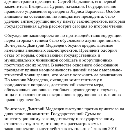
администрации президента Сергей Нарышкин, его первый
заместитель Владислав Сурков, начальник Государственно-
правового управления президента Лариса Барычева. Особое
внимание на совещании, по инициативе президента, было
уделено антикоррупционному пакету законопроектов, который
Государственная Дума рассмотрит сегодня во втором чтении.
Обсуждение законопроектов по противодействию коррупции
перед вторым чтением было обусловлено двумя причинами.
Во-первых, Дмитрий Медведев обсудил предполагаемые
изменения внесенных законопроектов. Президент одобрил
отказ от нормы, обязывающей государственных и
муниципальных чиновников сообщать о коррупционных
поступках своих коллег. В качестве основного обоснования
президент привел неоднозначность данной меры с морально-
этической точки зрения, что может осложнить ее реализацию.
По мнению Медведева, очевидно компетентному в
юридических вопросах, достаточной является мера,
обязывающая чиновника сообщать руководству о случаях,
когда его склоняют «к совершению коррупционных или иных
правонарушений».
Во-вторых, Дмитрий Медведев выступил против принятого на
днях решения комитета Государственной Думы по
конституционному законодательству и государственному
строительству о том, что нормы рассматриваемых
законопроектов начнут действовать только с 1 января 2010