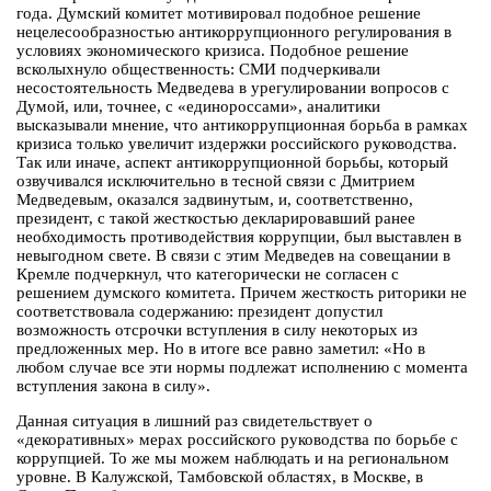
года. Думский комитет мотивировал подобное решение
нецелесообразностью антикоррупционного регулирования в
условиях экономического кризиса. Подобное решение
всколыхнуло общественность: СМИ подчеркивали
несостоятельность Медведева в урегулировании вопросов с
Думой, или, точнее, с «единороссами», аналитики
высказывали мнение, что антикоррупционная борьба в рамках
кризиса только увеличит издержки российского руководства.
Так или иначе, аспект антикоррупционной борьбы, который
озвучивался исключительно в тесной связи с Дмитрием
Медведевым, оказался задвинутым, и, соответственно,
президент, с такой жесткостью декларировавший ранее
необходимость противодействия коррупции, был выставлен в
невыгодном свете. В связи с этим Медведев на совещании в
Кремле подчеркнул, что категорически не согласен с
решением думского комитета. Причем жесткость риторики не
соответствовала содержанию: президент допустил
возможность отсрочки вступления в силу некоторых из
предложенных мер. Но в итоге все равно заметил: «Но в
любом случае все эти нормы подлежат исполнению с момента
вступления закона в силу».
Данная ситуация в лишний раз свидетельствует о
«декоративных» мерах российского руководства по борьбе с
коррупцией. То же мы можем наблюдать и на региональном
уровне. В Калужской, Тамбовской областях, в Москве, в