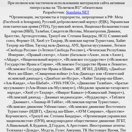
При полном или частичном использовании материалов сайта активная
гиперссылка на "Политком.RU" обязательна
Разработчик:
Standarta.NET
*Организации, экстремисты и террористы, запрещенные в РФ: Meta
(Facebook и Instagram), Русский добровольческий корпус (РДК), Украинская
повстанческая армия (УПА), Грузинский легион, Национал-Большевистская
партия (НБП), Талибан, Свидетели Иеговы, Мизантропик Дивижн,
Братство, Артподготовка, Тризуб им. Степана Бандеры, НСО, Славянский
союз, Формат-18, Хизб ут-Тахрир, Исламская партия Туркестана, Хайят
Тахрир аш-Шам, Таухид валь-Джихад, АУЕ, Братья мусульмане, Легион
«Свобода России» («Легион Свобода России»), «Чеченская Республика
Ичкерия», «Правый сектор», «Азов» (батальон «Азов», полк «Азов»),
«Айдар», «Национальный корпус», «Исламское государство» («Исламское
Государство Ирака и Сирии», «Исламское Государство Ирака и Леванта»,
«Исламское Государство Ирака и Шама», ИГ, ИГИЛ, ДАИШ), «Джабхат
Фатх аш-Шам», «Священная война» («Аль-Джихад» или «Египетский
исламский джихад»), «Джабхат ан-Нусра», «Хайят Тахрир-аш-Шам»,
«Аль-Каида», «Аш-Шабаб», «УНА-УНСО», «Движение Талибан», «Братья-
мусульмане» («Аль-Ихван аль-Муслимун»), «Меджлис крымско-татарского
народа», «Хизб ут-Тахрир», «Имарат Кавказ» («Кавказский Эмират»),
«Исламский джихад – Джамаат моджахедов», «Нурджулар», «Таблиги
Джамаат», «Лашкар-И-Тайба», «Исламская партия Туркестана»,
«Исламское движение Узбекистана», «Исламское движение Восточного
Туркестана» (ИДВТ), «Джунд аш-Шам», «АУМ Синрике», «Братство»
Корчинского, «Тризуб им. Степана Бандеры», «Организация украинских
националистов» (ОУН), международное общественное движение ЛГБТ,
А.Навальный, К.Буданов, Д.Гордон, А.Арестович. Иностранные агенты:
Телеканал «Дождь», Медуза, Голос Америки, ТК Настоящее Время, The