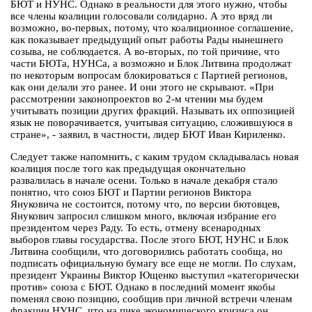
БЮТ и НУНС. Однако в реальности для этого нужно, чтобы
все члены коалиции голосовали солидарно. А это вряд ли
возможно, во-первых, потому, что коалиционное соглашение,
как показывает предыдущий опыт работы Рады нынешнего
созыва, не соблюдается. А во-вторых, по той причине, что
части БЮТа, НУНСа, а возможно и Блок Литвина продолжат
по некоторым вопросам блокироваться с Партией регионов,
как они делали это ранее. И они этого не скрывают. «При
рассмотрении законопроектов во 2-м чтении мы будем
учитывать позиции других фракций. Называть их оппозицией
язык не поворачивается, учитывая ситуацию, сложившуюся в
стране», - заявил, в частности, лидер БЮТ Иван Кириленко.
Следует также напомнить, с каким трудом складывалась новая
коалиция после того как предыдущая окончательно
развалилась в начале осени. Только в начале декабря стало
понятно, что союз БЮТ и Партии регионов Виктора
Януковича не состоится, потому что, по версии бютовцев,
Янукович запросил слишком много, включая избрание его
президентом через Раду. То есть, отмену всенародных
выборов главы государства. После этого БЮТ, НУНС и Блок
Литвина сообщили, что договорились работать сообща, но
подписать официальную бумагу все еще не могли. По слухам,
президент Украины Виктор Ющенко выступил «категорически
против» союза с БЮТ. Однако в последний момент якобы
поменял свою позицию, сообщив при личной встречи членам
фракции НУНС, что на пике экономического кризиса он