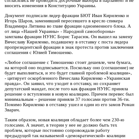
согласились не проводить досрочные выборы в парламент и не
вносить изменения в Конституцию Украины.
Документ подписали лидер фракции БЮТ Иван Кириленко и
Игорь Шаров, заменивший пересевшего в кресло спикера
Владимира Литвина во главе фракции одноименного блока. А
от лица «Нашей Украины» - Народной самообороны»
замглавы фракции НУНС Борис Тарасюк. Он вышел на замену
Вячеславу Кириленко, подавшему в отставку с поста лидера
пропрезидентской фракции в знак протеста против заключения
соглашения с Юлией Тимошенко.
«Любое соглашение с Тимошенко стоит дешевле, чем бумага,
на которой оно подписывается. Поскольку оно (соглашение) не
будет выполняться, и это будет главной проблемой коалиции»,
- цитирует оскорбленного Вячеслава Кириленко «Украинская
правда». Он заявил, что уходит в отставку, но сохраняет
депутатский мандат, после того как фракция НУНС приняла
решение о вступлении в новую коалицию. Причем перевес был
минимальным – решение приняли 37 голосами против 36-ти.
Помимо Кириленко в отставку ушел и один из его замов Роман
Зварич.
Таким образом, новая коалиция обладает более чем 230-ю
голосами. А значит, в теории у нее не должно быть тех
проблем, которые постоянно сопровождали работу
предыдущей так называемой «демократической» коалиции