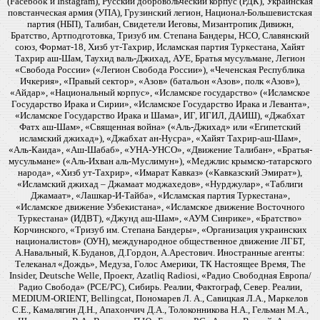
(Facebook и Instagram), Русский добровольческий корпус (РДК), Украинская
повстанческая армия (УПА), Грузинский легион, Национал-Большевистская
партия (НБП), Талибан, Свидетели Иеговы, Мизантропик Дивижн,
Братство, Артподготовка, Тризуб им. Степана Бандеры, НСО, Славянский
союз, Формат-18, Хизб ут-Тахрир, Исламская партия Туркестана, Хайят
Тахрир аш-Шам, Таухид валь-Джихад, АУЕ, Братья мусульмане, Легион
«Свобода России» («Легион Свобода России»), «Чеченская Республика
Ичкерия», «Правый сектор», «Азов» (батальон «Азов», полк «Азов»),
«Айдар», «Национальный корпус», «Исламское государство» («Исламское
Государство Ирака и Сирии», «Исламское Государство Ирака и Леванта»,
«Исламское Государство Ирака и Шама», ИГ, ИГИЛ, ДАИШ), «Джабхат
Фатх аш-Шам», «Священная война» («Аль-Джихад» или «Египетский
исламский джихад»), «Джабхат ан-Нусра», «Хайят Тахрир-аш-Шам»,
«Аль-Каида», «Аш-Шабаб», «УНА-УНСО», «Движение Талибан», «Братья-
мусульмане» («Аль-Ихван аль-Муслимун»), «Меджлис крымско-татарского
народа», «Хизб ут-Тахрир», «Имарат Кавказ» («Кавказский Эмират»),
«Исламский джихад – Джамаат моджахедов», «Нурджулар», «Таблиги
Джамаат», «Лашкар-И-Тайба», «Исламская партия Туркестана»,
«Исламское движение Узбекистана», «Исламское движение Восточного
Туркестана» (ИДВТ), «Джунд аш-Шам», «АУМ Синрике», «Братство»
Корчинского, «Тризуб им. Степана Бандеры», «Организация украинских
националистов» (ОУН), международное общественное движение ЛГБТ,
А.Навальный, К.Буданов, Д.Гордон, А.Арестович. Иностранные агенты:
Телеканал «Дождь», Медуза, Голос Америки, ТК Настоящее Время, The
Insider, Deutsche Welle, Проект, Azatliq Radiosi, «Радио Свободная Европа/
Радио Свобода» (PCE/PC), Сибирь. Реалии, Фактограф, Север. Реалии,
MEDIUM-ORIENT, Bellingcat, Пономарев Л. А., Савицкая Л.А., Маркелов
С.Е., Камалягин Д.Н., Апахончич Д.А., Толоконникова Н.А., Гельман М.А.,