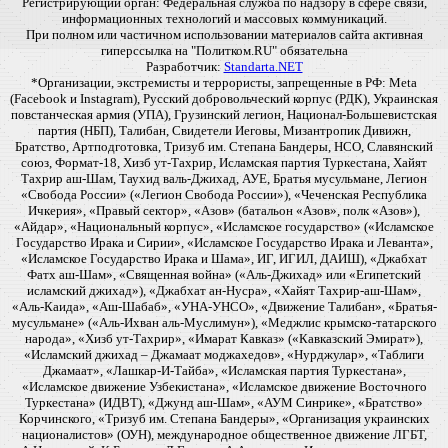
Регистрирующий орган: Федеральная служба по надзору в сфере связи,
информационных технологий и массовых коммуникаций.
При полном или частичном использовании материалов сайта активная
гиперссылка на "Политком.RU" обязательна
Разработчик:
Standarta.NET
*Организации, экстремисты и террористы, запрещенные в РФ: Meta
(Facebook и Instagram), Русский добровольческий корпус (РДК), Украинская
повстанческая армия (УПА), Грузинский легион, Национал-Большевистская
партия (НБП), Талибан, Свидетели Иеговы, Мизантропик Дивижн,
Братство, Артподготовка, Тризуб им. Степана Бандеры, НСО, Славянский
союз, Формат-18, Хизб ут-Тахрир, Исламская партия Туркестана, Хайят
Тахрир аш-Шам, Таухид валь-Джихад, АУЕ, Братья мусульмане, Легион
«Свобода России» («Легион Свобода России»), «Чеченская Республика
Ичкерия», «Правый сектор», «Азов» (батальон «Азов», полк «Азов»),
«Айдар», «Национальный корпус», «Исламское государство» («Исламское
Государство Ирака и Сирии», «Исламское Государство Ирака и Леванта»,
«Исламское Государство Ирака и Шама», ИГ, ИГИЛ, ДАИШ), «Джабхат
Фатх аш-Шам», «Священная война» («Аль-Джихад» или «Египетский
исламский джихад»), «Джабхат ан-Нусра», «Хайят Тахрир-аш-Шам»,
«Аль-Каида», «Аш-Шабаб», «УНА-УНСО», «Движение Талибан», «Братья-
мусульмане» («Аль-Ихван аль-Муслимун»), «Меджлис крымско-татарского
народа», «Хизб ут-Тахрир», «Имарат Кавказ» («Кавказский Эмират»),
«Исламский джихад – Джамаат моджахедов», «Нурджулар», «Таблиги
Джамаат», «Лашкар-И-Тайба», «Исламская партия Туркестана»,
«Исламское движение Узбекистана», «Исламское движение Восточного
Туркестана» (ИДВТ), «Джунд аш-Шам», «АУМ Синрике», «Братство»
Корчинского, «Тризуб им. Степана Бандеры», «Организация украинских
националистов» (ОУН), международное общественное движение ЛГБТ,