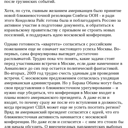
после грузинских событий.
Хотя, по сути, главным желанием американцев было принятие
новой ближневосточной резолюции Совбеза ООН - и ради
этого Кондолиза Райс готова была и поблагодарить Россию за
активное участие в подготовке документа, и обратиться к
израильскому правительству с призывом не строить новых
поселений, и поддержать идею московской конференции.
Однако готовность «квартета» согласиться с российским
пожеланием еще не означает настоящего успеха Москвы. Во-
первых, сама формулировка выглядит достаточно
расплывчатой. Трудно пока что понять, какие задачи стоят
перед участниками встречи в Москве, если даже намеченное в
Аннаполисе до сих пор остается политической фантастикой.
Во-вторых, 2009 год трудно счесть удачным для проведения
встречи. С московским предложением согласилась уходящая
американская администрация. Но у Барака Обамы могут быть
свои представления о ближневосточном урегулировании – и
нужно еще убедиться, что конференция в Москве входит в
планы нового американского президента. А даже если и
входит, то почему сразу же после его вступления в должность,
когда президент США может еще не успеть посетить регион?
Вряд ли американский президент согласится с идеей, что его
ближневосточная активность начинается с московской
конференции. Но даже если и согласится – с ним это стоило бы
для начала обсудить. О внеочередных парламентских выборах