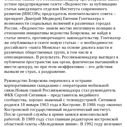
устное предупреждение газете «Ведомости» за публикацию
статьи заведующего отделом Института современного
развития (ИНСОРа; председатель попечительского совета –
президент Дмитрий Медведев) Евгения Гонтмахера о
возможности социальных волнений в различных городах
России. «Ведомости» заняли жестко негативную позицию в
отношении инициативы ведомства Боярскова, не найдя в
статье ничего, противоречащего законодательству. Гонтмахер
же опубликовал в газете новую статью – о необходимости
российского «пакта Монклоа» на основе диалога власти и
различных общественных групп, в том числе и
оппозиционных. В результате, Россвязькомнадзор выглядел в
публичном пространстве как орган, фактически пытавшийся
ввести цензуру, но при этом неэффективно – его действия
вызвали не страх, а раздражение.
Руководство Боярскова омрачилось и острыми
корпоративными скандалами с операторами мобильной
связи.Новым главой Россвязькомнадзора стал руководитель
ФКК Сергей Ситников – представитель медийного
сообщества, хорошо знакомый с телеиндустрией. Ситников
родился 18 января 1963 года в Костроме. В 1986 году окончил
Костромской государственный педагогический институт.
После срочной службы в армии занялся комсомольской
работой. В 1989 году стал главным редактором костромской
областной газеты «Молодежная линия». В 1992 году возглавил