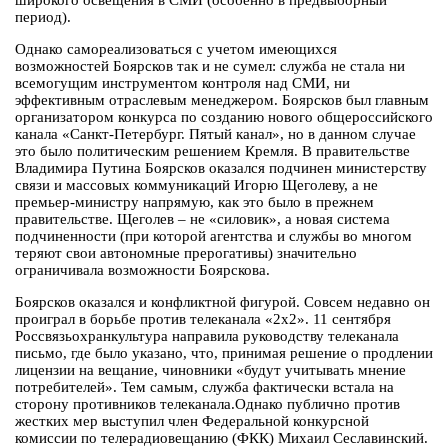
широкого освещения в СМИ (особенно в предвыборный
период).
Однако самореализоваться с учетом имеющихся
возможностей Боярсков так и не сумел: служба не стала ни
всемогущим инструментом контроля над СМИ, ни
эффективным отраслевым менеджером. Боярсков был главным
организатором конкурса по созданию нового общероссийского
канала «Санкт-Петербург. Пятый канал», но в данном случае
это было политическим решением Кремля. В правительстве
Владимира Путина Боярсков оказался подчинен министерству
связи и массовых коммуникаций Игорю Щеголеву, а не
премьер-министру напрямую, как это было в прежнем
правительстве. Щеголев – не «силовик», а новая система
подчиненности (при которой агентства и службы во многом
теряют свои автономные прерогативы) значительно
ограничивала возможности Боярскова.
Боярсков оказался и конфликтной фигурой. Совсем недавно он
проиграл в борьбе против телеканала «2х2». 11 сентября
Россвязьохранкультура направила руководству телеканала
письмо, где было указано, что, принимая решение о продлении
лицензии на вещание, чиновники «будут учитывать мнение
потребителей». Тем самым, служба фактически встала на
сторону противников телеканала.Однако публично против
жестких мер выступил член Федеральной конкурсной
комиссии по телерадиовещанию (ФКК) Михаил Сеславинский.