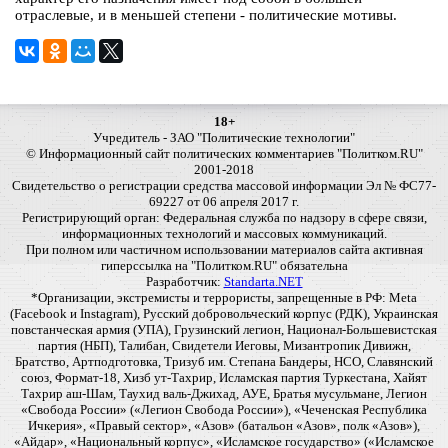
отраслевые, и в меньшей степени - политические мотивы.
18+
Учредитель - ЗАО "Политические технологии"
© Информационный сайт политических комментариев "Политком.RU"
2001-2018
Свидетельство о регистрации средства массовой информации Эл № ФС77-
69227 от 06 апреля 2017 г.
Регистрирующий орган: Федеральная служба по надзору в сфере связи,
информационных технологий и массовых коммуникаций.
При полном или частичном использовании материалов сайта активная
гиперссылка на "Политком.RU" обязательна
Разработчик:
Standarta.NET
*Организации, экстремисты и террористы, запрещенные в РФ: Meta
(Facebook и Instagram), Русский добровольческий корпус (РДК), Украинская
повстанческая армия (УПА), Грузинский легион, Национал-Большевистская
партия (НБП), Талибан, Свидетели Иеговы, Мизантропик Дивижн,
Братство, Артподготовка, Тризуб им. Степана Бандеры, НСО, Славянский
союз, Формат-18, Хизб ут-Тахрир, Исламская партия Туркестана, Хайят
Тахрир аш-Шам, Таухид валь-Джихад, АУЕ, Братья мусульмане, Легион
«Свобода России» («Легион Свобода России»), «Чеченская Республика
Ичкерия», «Правый сектор», «Азов» (батальон «Азов», полк «Азов»),
«Айдар», «Национальный корпус», «Исламское государство» («Исламское