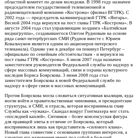
областной комитет по делам молодежи. В 1998 году назначен
председателем государственной телевизионной и
радиовещательной компании «Кострома» (филиал ВГТРК). С
2002 года — председатель калининградской ГТРК «Янтарь».
Весной 2004 года вернулся на пост главы ГТРК «Кострома». В
августе 2004 года стал управляющим холдинга «Балтийская
медиагруппа», создававшегося Олегом Рудновым на основе
ряда санкт-петербургских СМИ (Руднов вместе с Юрием
Ковальчуком является одним из акционеров питерского
телеканала). Однако уже в декабре он покинул Петербург –
официально по семейным обстоятельствам - и вернулся на
пост главы ГТРК «Кострома». 6 июля 2007 года назначен
заместителем руководителя Федеральной службы по надзору в
сфере массовых коммуникаций, связи и охраны культурного
наследия Бориса Боярскова. 3 июня 2008 года стал
заместителем Боярскова в новой Федеральной службе по
надзору в сфере связи и массовых коммуникаций.
Против Боярскова могла сложиться ситуативная коалиция, куда
могли войти и правительственные чиновники, и президентские
структуры, и СМИ, и отрасль, которая воспринимала главу
Службы как «чужака». Скандал вокруг Гонтмахера мог стать
«последней каплей». Ситников – более консенсусная фигура
для правящей элиты в отличие от Боярскова, который
воспринимался лишь как представитель «силового клана».
Новый глава совместим с основными группами интересов, а
характер его назначения имеет под собой в большей