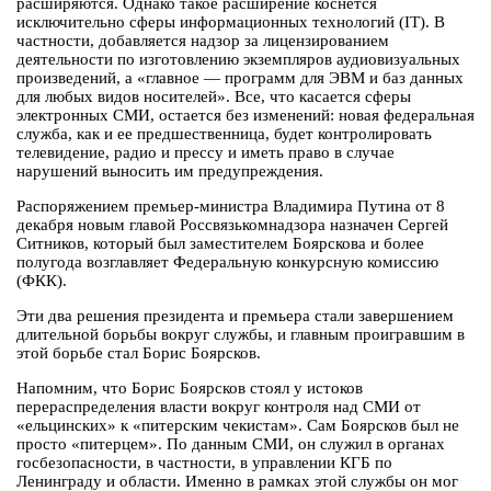
расширяются. Однако такое расширение коснется
исключительно сферы информационных технологий (IT). В
частности, добавляется надзор за лицензированием
деятельности по изготовлению экземпляров аудиовизуальных
произведений, а «главное — программ для ЭВМ и баз данных
для любых видов носителей». Все, что касается сферы
электронных СМИ, остается без изменений: новая федеральная
служба, как и ее предшественница, будет контролировать
телевидение, радио и прессу и иметь право в случае
нарушений выносить им предупреждения.
Распоряжением премьер-министра Владимира Путина от 8
декабря новым главой Россвязькомнадзора назначен Сергей
Ситников, который был заместителем Боярскова и более
полугода возглавляет Федеральную конкурсную комиссию
(ФКК).
Эти два решения президента и премьера стали завершением
длительной борьбы вокруг службы, и главным проигравшим в
этой борьбе стал Борис Боярсков.
Напомним, что Борис Боярсков стоял у истоков
перераспределения власти вокруг контроля над СМИ от
«ельцинских» к «питерским чекистам». Сам Боярсков был не
просто «питерцем». По данным СМИ, он служил в органах
госбезопасности, в частности, в управлении КГБ по
Ленинграду и области. Именно в рамках этой службы он мог