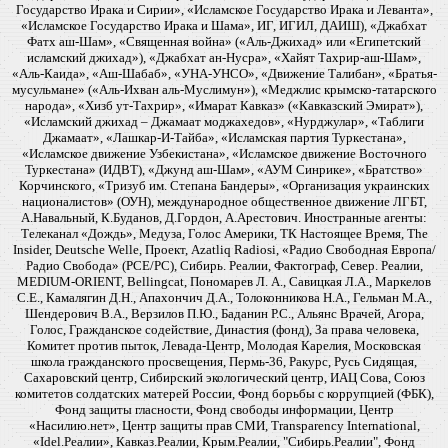
Государство Ирака и Сирии», «Исламское Государство Ирака и Леванта»,
«Исламское Государство Ирака и Шама», ИГ, ИГИЛ, ДАИШ), «Джабхат
Фатх аш-Шам», «Священная война» («Аль-Джихад» или «Египетский
исламский джихад»), «Джабхат ан-Нусра», «Хайят Тахрир-аш-Шам»,
«Аль-Каида», «Аш-Шабаб», «УНА-УНСО», «Движение Талибан», «Братья-
мусульмане» («Аль-Ихван аль-Муслимун»), «Меджлис крымско-татарского
народа», «Хизб ут-Тахрир», «Имарат Кавказ» («Кавказский Эмират»),
«Исламский джихад – Джамаат моджахедов», «Нурджулар», «Таблиги
Джамаат», «Лашкар-И-Тайба», «Исламская партия Туркестана»,
«Исламское движение Узбекистана», «Исламское движение Восточного
Туркестана» (ИДВТ), «Джунд аш-Шам», «АУМ Синрике», «Братство»
Корчинского, «Тризуб им. Степана Бандеры», «Организация украинских
националистов» (ОУН), международное общественное движение ЛГБТ,
А.Навальный, К.Буданов, Д.Гордон, А.Арестович. Иностранные агенты:
Телеканал «Дождь», Медуза, Голос Америки, ТК Настоящее Время, The
Insider, Deutsche Welle, Проект, Azatliq Radiosi, «Радио Свободная Европа/
Радио Свобода» (PCE/PC), Сибирь. Реалии, Фактограф, Север. Реалии,
MEDIUM-ORIENT, Bellingcat, Пономарев Л. А., Савицкая Л.А., Маркелов
С.Е., Камалягин Д.Н., Апахончич Д.А., Толоконникова Н.А., Гельман М.А.,
Шендерович В.А., Верзилов П.Ю., Баданин Р.С., Альянс Врачей, Агора,
Голос, Гражданское содействие, Династия (фонд), За права человека,
Комитет против пыток, Левада-Центр, Молодая Карелия, Московская
школа гражданского просвещения, Пермь-36, Ракурс, Русь Сидящая,
Сахаровский центр, Сибирский экологический центр, ИАЦ Сова, Союз
комитетов солдатских матерей России, Фонд борьбы с коррупцией (ФБК),
Фонд защиты гласности, Фонд свободы информации, Центр
«Насилию.нет», Центр защиты прав СМИ, Transparency International,
«Idel.Реалии», Кавказ.Реалии, Крым.Реалии, "Сибирь.Реалии", Фонд