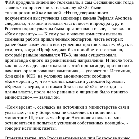
ФКК продлила лицензию телеканала, а сам Сеславинский тогда
заявил, что претензии к телеканалу «2х2» были
спланированной кампанией. «Из подтвержденного
документами выступления акционера канала Рафаэля Акопова
следовало, что значительная часть писем в прокуратуру и
Россвязьохранкультуры была организована извне,— заявил он
«Коммерсанту».— К тому же у членов комиссии вызвала
сомнения работа привлеченных экспертов, часть которых
ранее были замечены в выступлениях против канала». «Суть в
том, что, когда «Проф-медиа» был приобретен телеканал,
который раньше назывался ТВ-3, на нем существовала
пропаганда одного из религиозных направлений. И после того,
как новые владельцы отказали в этой пропаганде, против них
началась организованная кампания»,— уверяет он. Источник,
близкий к ФКК, на условиях анонимности сообщил
«Коммерсанту», что «членов комиссии успокоил Кремль».
«Кремль заверил, что никакой заказ на «2х2» не входит в
планы власти, после чего решение о лицензии было принято
единогласно»,— заявил он.
«Коммерсант», ссылаясь на источники в министерстве связи
указывает, что у Боярскова не сложились отношения с
министром Щеголевым. «Борис Антонович никак не мог
остановиться в попытках усиления собственных позиций», -
говорит источник газеты.
Отметим также, что Россвязькомнадзор при Боярскове вынес