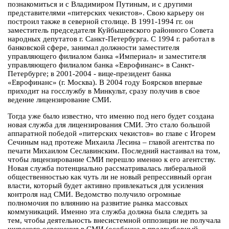
познакомиться и с Владимиром Путиным, и с другими
представителями «питерских чекистов». Свою карьеру он
построил также в северной столице. В 1991-1994 гг. он
заместитель председателя Куйбышевского районного Совета
народных депутатов г. Санкт-Петербурга. С 1994 г. работал в
банковской сфере, занимал должности заместителя
управляющего филиалом банка «Империал» и заместителя
управляющего филиалом банка «Еврофинанс» в Санкт-
Петербурге; в 2001-2004 - вице-президент банка
«Еврофинанс» (г. Москва). В 2004 году Боярсков впервые
приходит на госслужбу в Минкульт, сразу получив в свое
ведение лицензирование СМИ.
Тогда уже было известно, что именно под него будет создана
новая служба для лицензирования СМИ. Это стало большой
аппаратной победой «питерских чекистов» во главе с Игорем
Сечиным над протеже Михаила Лесина – главой агентства по
печати Михаилом Сеславинским. Последний настаивал на том,
чтобы лицензирование СМИ перешло именно к его агентству.
Новая служба потенциально рассматривалась либеральной
общественностью как чуть ли не новый репрессивный орган
власти, который будет активно привлекаться для усиления
контроля над СМИ. Ведомство получило огромные
полномочия по влиянию на развитие рынка массовых
коммуникаций. Именно эта служба должна была следить за
тем, чтобы деятельность внесистемной оппозиции не получала