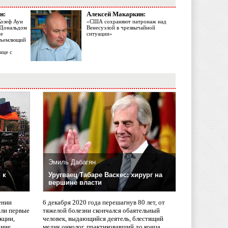
н:
Алексей Макаркин:
Жозеф Аун
«США сохраняют патронаж над
с Дональдом
Венесуэлой в чрезвычайной
ме
ситуации»
объемлющий
ице с
Эмиль Дабагян
 к
Уругваец Табаре Васкес: хирург на
вершине власти
ении
6 декабря 2020 года перешагнув 80 лет, от
сли первые
тяжелой болезни скончался обаятельный
кции,
человек, выдающийся деятель, блестящий
ание
медик онколог, практиковавший до конца