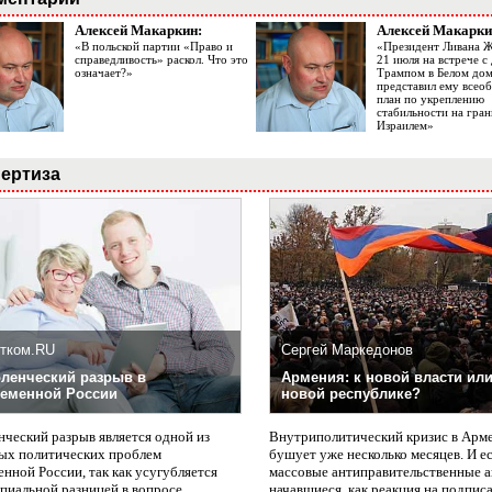
Алексей Макаркин:
Алексей Макарки
«В польской партии «Право и
«Президент Ливана 
справедливость» раскол. Что это
21 июля на встрече 
означает?»
Трампом в Белом до
представил ему все
план по укреплению
стабильности на гран
Израилем»
ертиза
тком.RU
Сергей Маркедонов
ленческий разрыв в
Армения: к новой власти или
еменной России
новой республике?
нческий разрыв является одной из
Внутриполитический кризис в Арм
ых политических проблем
бушует уже несколько месяцев. И е
нной России, так как усугубляется
массовые антиправительственные а
пиальной разницей в вопросе
начавшиеся, как реакция на подпис