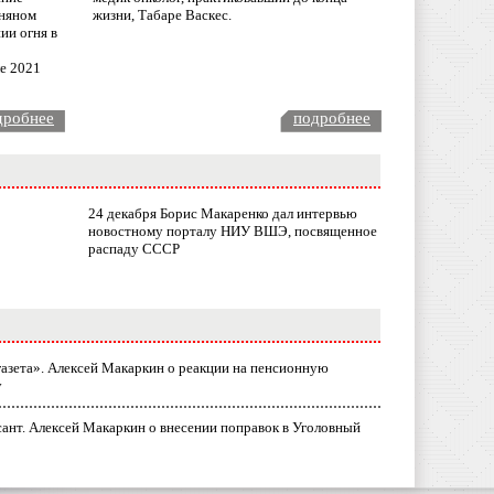
няном
жизни, Табаре Васкес.
ии огня в
ле 2021
дробнее
подробнее
24 декабря Борис Макаренко дал интервью
новостному порталу НИУ ВШЭ, посвященное
распаду СССР
газета». Алексей Макаркин о реакции на пенсионную
у
ант. Алексей Макаркин о внесении поправок в Уголовный