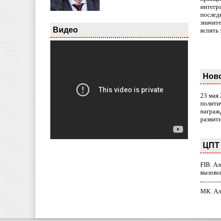
интегр
послед
значит
Видео
вспять 
Нов
23 мая
полити
награж
развит
ЦПТ 
FIB. А
вызово
МК. Ал