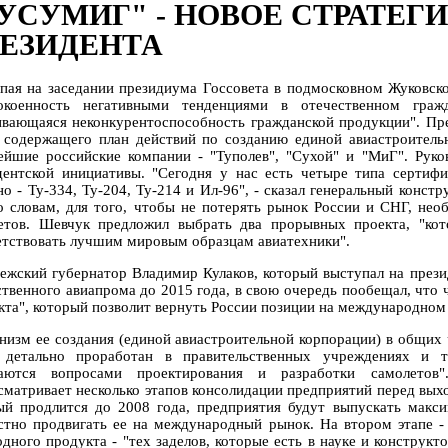
УСУМИГ" - НОВОЕ СТРАТЕГ
ЕЗИДЕНТА
пая на заседании президиума Госсовета в подмосковном Жуковск
окоенность негативными тенденциями в отечественном граж
ивающаяся неконкурентоспособность гражданской продукции". Пре
, содержащего план действий по созданию единой авиастроитель
ейшие российские компании - "Туполев", "Сухой" и "МиГ". Руко
дентской инициативы. "Сегодня у нас есть четыре типа сертиф
но - Ту-334, Ту-204, Ту-214 и Ил-96", - сказал генеральный конс
о словам, для того, чтобы не потерять рынок России и СНГ, нео
етов. Шевчук предложил выбрать два прорывных проекта, "кот
етствовать лучшим мировым образцам авиатехники".
ежский губернатор Владимир Кулаков, который выступал на прези
ственного авиапрома до 2015 года, в свою очередь пообещал, что 
кта", который позволит вернуть России позиции на международном
низм ее создания (единой авиастроительной корпорации) в общих че
 детально проработан в правительственных учреждениях и те
аются вопросами проектирования и разработки самолетов"
сматривает несколько этапов консолидации предприятий перед выхо
ый продлится до 2008 года, предприятия будут выпускать макси
стно продвигать ее на международный рынок. На втором этапе - 
одного продукта - "тех заделов, которые есть в науке и конструкт