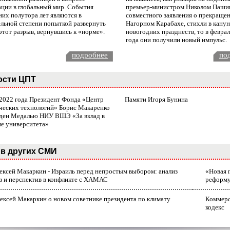
ации в глобальный мир. События
премьер-министром Николом Паши
них полутора лет являются в
совместного заявления о прекращен
ельной степени попыткой развернуть
Нагорном Карабахе, стихли в канун
этот разрыв, вернувшись к «норме».
новогодних празднеств, то в февра
года они получили новый импульс.
подробнее
по
ости ЦПТ
 2022 года Президент Фонда «Центр
Памяти Игоря Бунина
ческих технологий» Борис Макаренко
ден Медалью НИУ ВШЭ «За вклад в
ие университета»
в других СМИ
лексей Макаркин - Израиль перед непростым выбором: анализ
«Новая 
в и перспектив в конфликте с ХАМАС
реформ
ексей Макаркин о новом советнике президента по климату
Коммерс
кодекс