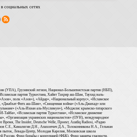
в социальных сетях
рмия (УПА), Грузинский легион, Национал-Большевистская партия (НБП),
Исламская партия Туркестана, Хайят Тахрир аш-Шам, Таухид валь-
 «Азов», полк «Азов»), «Айдар», «Национальный корпус», «Исламское
), «Джабхат Фатх аш-Шам», «Священная война» («Аль-Джихад» или
ульмане» («Аль-Ихван аль-Муслимун»), «Меджлис крымско-татарского
И-Тайба», «Исламская партия Туркестана», «Исламское движение
ры», «Организация украинских националистов» (ОУН), международное
емя, The Insider, Deutsche Welle, Проект, Azatliq Radiosi, «Радио
в С.Е., Камалягин Д.Н., Апахончич Д.А., Толоконникова Н.А., Гельман
тив пыток, Левада-Центр, Молодая Карелия, Московская школа
ей России, Фонд борьбы с коррупцией (ФБК), Фонд защиты гласности,