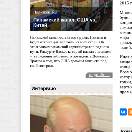
2015 
Политком.RU
Минис
будет
Панамский канал: США vs.
вопро
Китай
самол
компо
млрд.
Панамский канал останется в руках Панамы и
будет открыт для торговли из всех стран. Об
гражд
этом заявил панамский администратор водного
акций.
пути, Рикаурте Васкес который назвал опасными
утверждения избранного президента Дональда
Идея 
Трампа о том, что США должны взять его под
владе
свой контроль.
конца
Возмо
подробнее
котор
точки
верти
Интервью
промы
Ком