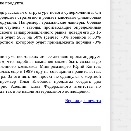
ке продукта.
ь рассказал о структуре нового суперхолдинга. Он
пределяет стратегию и решает ключевые финансовые
одукции. Например, гражданские лайнеры, боевые
яя ступень - заводы, производящие определенные
 своего авиапромышленного рынка, доведя его до 16
ции будет 50% на 50% (сейчас 70% военной и 30%
арством, которому будет принадлежать порядка 70%
нии уже нескольких лет ее активно пропагандирует
ом, что подобная компания может быть создана до
ышленного комплекса Минпромэнерго Юрий Коптев.
лась еще в 1999 году на совещании правительства,
а. За эти пять лет проект не сдвинулся с мертвой
-премьер Илья Клебанов предлагал создать два
орис Алешин, глава Федерального агентства по
гда так и не нашли материального воплощения.
Версия для печати