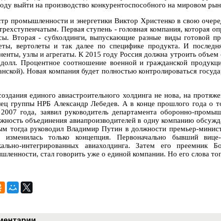
году выйти на производство конкурентоспособного на мировом рын
тр промышленности и энергетики Виктор Христенко в свою очеред
 трехступенчатым. Первая ступень - головная компания, которая о
сы. Вторая - субхолдинги, выпускающие разные виды готовой пр
еты, вертолеты и так далее по специфике продукта. И последн
ненты, узлы и агрегаты. К 2015 году Россия должна утроить объем
 долл. Процентное соотношение военной и гражданской продук
анской). Новая компания будет полностью контролироваться госуд
создания единого авиастроительного холдинга не нова, на протяже
лец группы НРБ Александр Лебедев. А в конце прошлого года о т
 2007 года, заявил руководитель департамента оборонно-пром
жность объединения авиапроизводителей в одну компанию обсужда
ым тогда руководил Владимир Путин в должности премьер-министр
, изменилась только концепция. Первоначально бывший вице
кально-интегрированных авиахолдинга. Затем его преемник Б
шленности, стал говорить уже о единой компании. Но его слова то
ментарии