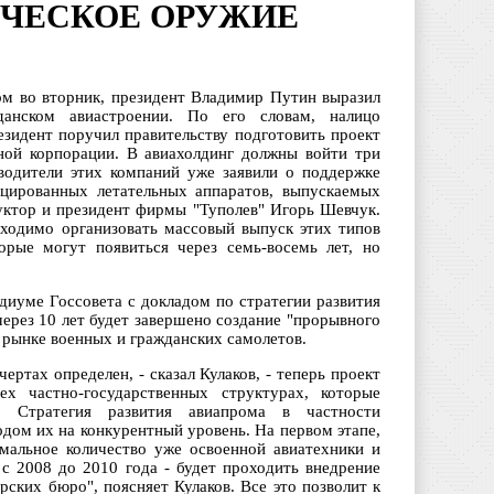
ИЧЕСКОЕ ОРУЖИЕ
ом во вторник, президент Владимир Путин выразил
данском авиастроении. По его словам, налицо
зидент поручил правительству подготовить проект
ной корпорации. В авиахолдинг должны войти три
водители этих компаний уже заявили о поддержке
ицированных летательных аппаратов, выпускаемых
труктор и президент фирмы "Туполев" Игорь Шевчук.
бходимо организовать массовый выпуск этих типов
орые могут появиться через семь-восемь лет, но
диуме Госсовета с докладом по стратегии развития
через 10 лет будет завершено создание "прорывного
 рынке военных и гражданских самолетов.
ртах определен, - сказал Кулаков, - теперь проект
х частно-государственных структурах, которые
. Стратегия развития авиапрома в частности
дом их на конкурентный уровень. На первом этапе,
мальное количество уже освоенной авиатехники и
с 2008 до 2010 года - будет проходить внедрение
орских бюро", поясняет Кулаков. Все это позволит к