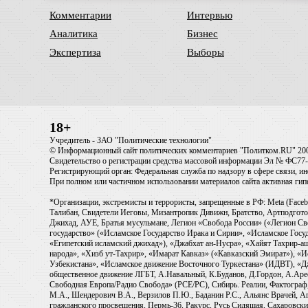
Комментарии
Интервью
Аналитика
Бизнес
Экспертиза
Выборы
18+
Учредитель - ЗАО "Политические технологии"
© Информационный сайт политических комментариев "Политком.RU" 20
Свидетельство о регистрации средства массовой информации Эл № ФС77-6
Регистрирующий орган: Федеральная служба по надзору в сфере связи, 
При полном или частичном использовании материалов сайта активная ги
*Организации, экстремисты и террористы, запрещенные в РФ: Meta (Faceb
Талибан, Свидетели Иеговы, Мизантропик Дивижн, Братство, Артподготов
Джихад, АУЕ, Братья мусульмане, Легион «Свобода России» («Легион Св
государство» («Исламское Государство Ирака и Сирии», «Исламское Го
«Египетский исламский джихад»), «Джабхат ан-Нусра», «Хайят Тахрир
народа», «Хизб ут-Тахрир», «Имарат Кавказ» («Кавказский Эмират»), «
Узбекистана», «Исламское движение Восточного Туркестана» (ИДВТ), «
общественное движение ЛГБТ, А.Навальный, К.Буданов, Д.Гордон, А.Арест
Свободная Европа/Радио Свобода» (PCE/PC), Сибирь. Реалии, Фактограф,
М.А., Шендерович В.А., Верзилов П.Ю., Баданин Р.С., Альянс Врачей, Аг
гражданского просвещения, Пермь-36, Ракурс, Русь Сидящая, Сахаровски