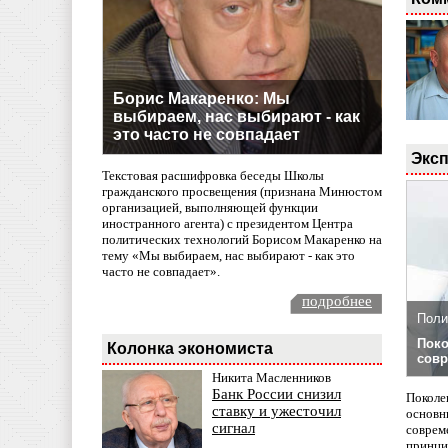
Борис Макаренко: Мы
выбираем, нас выбирают - как
это часто не совпадает
Эксп
Текстовая расшифровка беседы Школы
гражданского просвещения (признана Минюстом
организацией, выполняющей функции
иностранного агента) с президентом Центра
политических технологий Борисом Макаренко на
тему «Мы выбираем, нас выбирают - как это
часто не совпадает».
подробнее
Поли
Поко
Колонка экономиста
совр
Никита Масленников
Банк России снизил
Поколе
ставку и ужесточил
основн
сигнал
совреме
принци