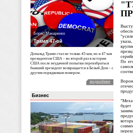
"Т
ПР
Высту
обесп
Борис Макаренко
"усил
Трамп 47-ой
указа
крупн
прези
Дональд Трамп стал не только 45-ым, но и 47-ым
серий
президентом США – во второй раз в истории
По ег
США после неудачной попытки переизбраться
самол
бывший президент возвращается в Белый Дом – с
соотв
другим порядковым номером.
Ворон
подробнее
отече
проду
Бизнес
"Меха
будет
заним
преду
котор
совме
перех