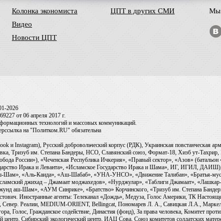
Колонка экономиста
ЦПТ в других СМИ
Мы 
Видео
Новости ЦПТ
01-2026
9227 от 06 апреля 2017 г.
информационных технологий и массовых коммуникаций.
перссылка на "Политком.RU" обязательна
ook и Instagram), Русский добровольческий корпус (РДК), Украинская повстанческая а
ка, Тризуб им. Степана Бандеры, НСО, Славянский союз, Формат-18, Хизб ут-Тахрир, 
обода России»), «Чеченская Республика Ичкерия», «Правый сектор», «Азов» (батальон
сударство Ирака и Леванта», «Исламское Государство Ирака и Шама», ИГ, ИГИЛ, ДАИШ
-аш-Шам», «Аль-Каида», «Аш-Шабаб», «УНА-УНСО», «Движение Талибан», «Братья-мус
Исламский джихад – Джамаат моджахедов», «Нурджулар», «Таблиги Джамаат», «Лашкар-
Джунд аш-Шам», «АУМ Синрике», «Братство» Корчинского, «Тризуб им. Степана Банде
ович. Иностранные агенты: Телеканал «Дождь», Медуза, Голос Америки, ТК Настоящее Вр
 Север. Реалии, MEDIUM-ORIENT, Bellingcat, Пономарев Л. А., Савицкая Л.А., Маркело
ора, Голос, Гражданское содействие, Династия (фонд), За права человека, Комитет про
й центр, Сибирский экологический центр, ИАЦ Сова, Союз комитетов солдатских матер