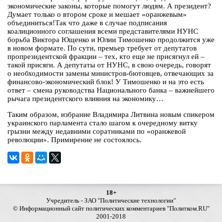
экономические законы, которые помогут людям. А президент?
Думает только о втором сроке и мешает «оранжевым»
объединиться!Так что даже в случае подписания
коалиционного соглашения всеми представителями НУНС
борьба Виктора Ющенко и Юлии Тимошенко продолжится уже
в новом формате. По сути, премьер требует от депутатов
пропрезидентской фракции – тех, кто еще не присягнул ей –
такой присяги. А депутаты от НУНС, в свою очередь, говорят
о необходимости замены министров-бютовцев, отвечающих за
финансово-экономический блок! У Тимошенко и на это есть
ответ – смена руководства Национального банка – важнейшего
рычага президентского влияния на экономику…
Таким образом, избрание Владимира Литвина новым спикером
украинского парламента стало шагом к очередному витку
грызни между недавними соратниками по «оранжевой
революции». Примирение не состоялось.
18+
Учредитель - ЗАО "Политические технологии"
© Информационный сайт политических комментариев "Политком.RU"
2001-2018