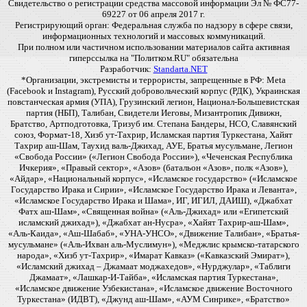
Свидетельство о регистрации средства массовой информации Эл № ФС77-
69227 от 06 апреля 2017 г.
Регистрирующий орган: Федеральная служба по надзору в сфере связи,
информационных технологий и массовых коммуникаций.
При полном или частичном использовании материалов сайта активная
гиперссылка на "Политком.RU" обязательна
Разработчик:
Standarta.NET
*Организации, экстремисты и террористы, запрещенные в РФ: Meta
(Facebook и Instagram), Русский добровольческий корпус (РДК), Украинская
повстанческая армия (УПА), Грузинский легион, Национал-Большевистская
партия (НБП), Талибан, Свидетели Иеговы, Мизантропик Дивижн,
Братство, Артподготовка, Тризуб им. Степана Бандеры, НСО, Славянский
союз, Формат-18, Хизб ут-Тахрир, Исламская партия Туркестана, Хайят
Тахрир аш-Шам, Таухид валь-Джихад, АУЕ, Братья мусульмане, Легион
«Свобода России» («Легион Свобода России»), «Чеченская Республика
Ичкерия», «Правый сектор», «Азов» (батальон «Азов», полк «Азов»),
«Айдар», «Национальный корпус», «Исламское государство» («Исламское
Государство Ирака и Сирии», «Исламское Государство Ирака и Леванта»,
«Исламское Государство Ирака и Шама», ИГ, ИГИЛ, ДАИШ), «Джабхат
Фатх аш-Шам», «Священная война» («Аль-Джихад» или «Египетский
исламский джихад»), «Джабхат ан-Нусра», «Хайят Тахрир-аш-Шам»,
«Аль-Каида», «Аш-Шабаб», «УНА-УНСО», «Движение Талибан», «Братья-
мусульмане» («Аль-Ихван аль-Муслимун»), «Меджлис крымско-татарского
народа», «Хизб ут-Тахрир», «Имарат Кавказ» («Кавказский Эмират»),
«Исламский джихад – Джамаат моджахедов», «Нурджулар», «Таблиги
Джамаат», «Лашкар-И-Тайба», «Исламская партия Туркестана»,
«Исламское движение Узбекистана», «Исламское движение Восточного
Туркестана» (ИДВТ), «Джунд аш-Шам», «АУМ Синрике», «Братство»