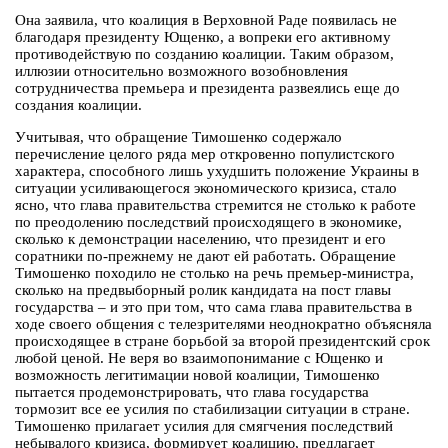
Она заявила, что коалиция в Верховной Раде появилась не
благодаря президенту Ющенко, а вопреки его активному
противодействую по созданию коалиции. Таким образом,
иллюзии относительно возможного возобновления
сотрудничества премьера и президента развеялись еще до
создания коалиции.
Учитывая, что обращение Тимошенко содержало
перечисление целого ряда мер откровенно популистского
характера, способного лишь ухудшить положение Украины в
ситуации усиливающегося экономического кризиса, стало
ясно, что глава правительства стремится не столько к работе
по преодолению последствий происходящего в экономике,
сколько к демонстрации населению, что президент и его
соратники по-прежнему не дают ей работать. Обращение
Тимошенко походило не столько на речь премьер-министра,
сколько на предвыборный ролик кандидата на пост главы
государства – и это при том, что сама глава правительства в
ходе своего общения с телезрителями неоднократно объясняла
происходящее в стране борьбой за второй президентский срок
любой ценой. Не веря во взаимопонимание с Ющенко и
возможность легитимации новой коалиции, Тимошенко
пытается продемонстрировать, что глава государства
тормозит все ее усилия по стабилизации ситуации в стране.
Тимошенко прилагает усилия для смягчения последствий
небывалого кризиса, формирует коалицию, предлагает