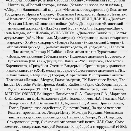
«Свобода России» («Легион Свобода России»), «Чеченская Республика
Ичкерия», «Правый сектор», «Азов» (батальон «Азов», полк «Азов»),
«Айдар», «Национальный корпус», «Исламское государство» («Исламское
Государство Ирака и Сирии», «Исламское Государство Ирака и Леванта»,
«Исламское Государство Ирака и Шама», ИГ, ИГИЛ, ДАИШ), «Джабхат
Фатх аш-Шам», «Священная война» («Аль-Джихад» или «Египетский
исламский джихад»), «Джабхат ан-Нусра», «Хайят Тахрир-аш-Шам»,
«Аль-Каида», «Аш-Шабаб», «УНА-УНСО», «Движение Талибан», «Братья-
мусульмане» («Аль-Ихван аль-Муслимун»), «Меджлис крымско-татарского
народа», «Хизб ут-Тахрир», «Имарат Кавказ» («Кавказский Эмират»),
«Исламский джихад – Джамаат моджахедов», «Нурджулар», «Таблиги
Джамаат», «Лашкар-И-Тайба», «Исламская партия Туркестана»,
«Исламское движение Узбекистана», «Исламское движение Восточного
Туркестана» (ИДВТ), «Джунд аш-Шам», «АУМ Синрике», «Братство»
Корчинского, «Тризуб им. Степана Бандеры», «Организация украинских
националистов» (ОУН), международное общественное движение ЛГБТ,
А.Навальный, К.Буданов, Д.Гордон, А.Арестович. Иностранные агенты:
Телеканал «Дождь», Медуза, Голос Америки, ТК Настоящее Время, The
Insider, Deutsche Welle, Проект, Azatliq Radiosi, «Радио Свободная Европа/
Радио Свобода» (PCE/PC), Сибирь. Реалии, Фактограф, Север. Реалии,
MEDIUM-ORIENT, Bellingcat, Пономарев Л. А., Савицкая Л.А., Маркелов
С.Е., Камалягин Д.Н., Апахончич Д.А., Толоконникова Н.А., Гельман М.А.,
Шендерович В.А., Верзилов П.Ю., Баданин Р.С., Альянс Врачей, Агора,
Голос, Гражданское содействие, Династия (фонд), За права человека,
Комитет против пыток, Левада-Центр, Молодая Карелия, Московская
школа гражданского просвещения, Пермь-36, Ракурс, Русь Сидящая,
Сахаровский центр, Сибирский экологический центр, ИАЦ Сова, Союз
комитетов солдатских матерей России, Фонд борьбы с коррупцией (ФБК),