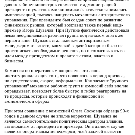
давно: кабинет министров совместно с администрацией
президента и участниками экономики фактически занимались
импровизацией, пытаясь нащупать механизмы антикризисного
управления. При президенте был создан совет по развитию
финансовых рынков, который возглавил также первый вице-
премьер Игорь Шувалов. При Путине фактически действовала
некая неофициальная рабочая группа под началом опять же
первого вице. Шувалов стал главным антикризисным
менеджером от власти, ключевой задачей которого было не
просто искать необходимые решения, но и согласовывать все
идеи между президентом и правительством, властью и
бизнесом.
Комиссия по оперативным вопросам - это лишь
институционализация того, что появилось в период кризиса,
но существовала, скорее, неформально. Как элемент "ручного
управления" механизм рабочих групп и комиссий себя вполне
оправдывает, позволяет более быстро и гибко реагировать на
те процессы, которые происходят в финансовой и
экономической сферах.
При этом сравнение с комиссией Олега Сосковца образца 90-х
годов в данном случае не вполне корректно. Шувалов не
является самостоятельным политическим центром влияния,
автономным от президента и премьера. Он в данном случае
является оперативным менеджером, чьей задачей является