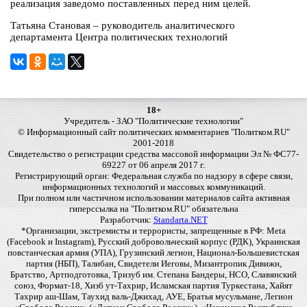
реализация заведомо поставленных перед ним целей.
Татьяна Становая – руководитель аналитического
департамента Центра политических технологий
18+
Учредитель - ЗАО "Политические технологии"
© Информационный сайт политических комментариев "Политком.RU"
2001-2018
Свидетельство о регистрации средства массовой информации Эл № ФС77-
69227 от 06 апреля 2017 г.
Регистрирующий орган: Федеральная служба по надзору в сфере связи,
информационных технологий и массовых коммуникаций.
При полном или частичном использовании материалов сайта активная
гиперссылка на "Политком.RU" обязательна
Разработчик:
Standarta.NET
*Организации, экстремисты и террористы, запрещенные в РФ: Meta
(Facebook и Instagram), Русский добровольческий корпус (РДК), Украинская
повстанческая армия (УПА), Грузинский легион, Национал-Большевистская
партия (НБП), Талибан, Свидетели Иеговы, Мизантропик Дивижн,
Братство, Артподготовка, Тризуб им. Степана Бандеры, НСО, Славянский
союз, Формат-18, Хизб ут-Тахрир, Исламская партия Туркестана, Хайят
Тахрир аш-Шам, Таухид валь-Джихад, АУЕ, Братья мусульмане, Легион